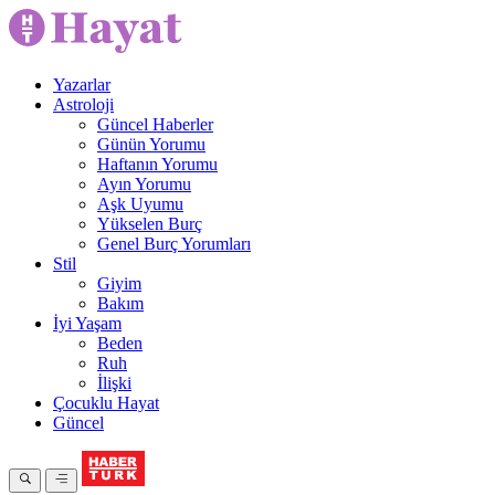
Yazarlar
Astroloji
Güncel Haberler
Günün Yorumu
Haftanın Yorumu
Ayın Yorumu
Aşk Uyumu
Yükselen Burç
Genel Burç Yorumları
Stil
Giyim
Bakım
İyi Yaşam
Beden
Ruh
İlişki
Çocuklu Hayat
Güncel