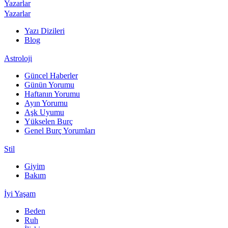
Yazarlar
Yazarlar
Yazı Dizileri
Blog
Astroloji
Güncel Haberler
Günün Yorumu
Haftanın Yorumu
Ayın Yorumu
Aşk Uyumu
Yükselen Burç
Genel Burç Yorumları
Stil
Giyim
Bakım
İyi Yaşam
Beden
Ruh