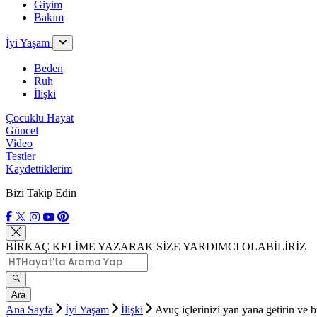
Giyim
Bakım
İyi Yaşam
Beden
Ruh
İlişki
Çocuklu Hayat
Güncel
Video
Testler
Kaydettiklerim
Bizi Takip Edin
BİRKAÇ KELİME YAZARAK SİZE YARDIMCI OLABİLİRİZ
Ara
Ana Sayfa
İyi Yaşam
İlişki
Avuç içlerinizi yan yana getirin ve 