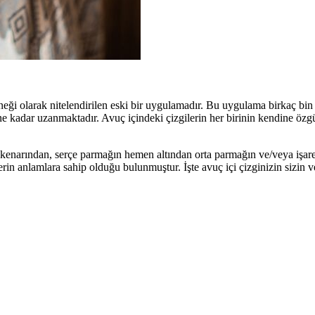
neği olarak nitelendirilen eski bir uygulamadır. Bu uygulama birkaç bin
e kadar uzanmaktadır. Avuç içindeki çizgilerin her birinin kendine özgü
çi kenarından, serçe parmağın hemen altından orta parmağın ve/veya işare
erin anlamlara sahip olduğu bulunmuştur. İşte avuç içi çizginizin sizin v