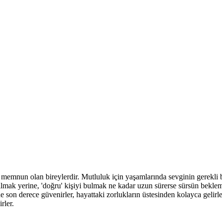
n memnun olan bireylerdir. Mutluluk için yaşamlarında sevginin gerekli 
ılmak yerine, 'doğru' kişiyi bulmak ne kadar uzun sürerse sürsün bekleme
e son derece güvenirler, hayattaki zorlukların üstesinden kolayca gelirler
rler.