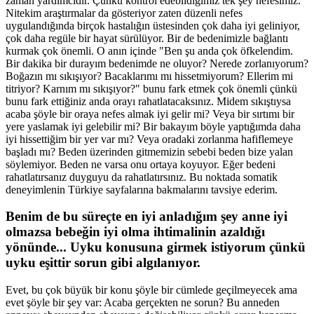
zaman yardımcıdır. Çünkü kontrol edebildiğimiz tek şey nefesimiz.
Nitekim araştırmalar da gösteriyor zaten düzenli nefes
uygulandığında birçok hastalığın üstesinden çok daha iyi geliniyor,
çok daha regüle bir hayat sürülüyor. Bir de bedenimizle bağlantı
kurmak çok önemli. O anın içinde "Ben şu anda çok öfkelendim.
Bir dakika bir durayım bedenimde ne oluyor? Nerede zorlanıyorum?
Boğazın mı sıkışıyor? Bacaklarımı mı hissetmiyorum? Ellerim mi
titriyor? Karnım mı sıkışıyor?" bunu fark etmek çok önemli çünkü
bunu fark ettiğiniz anda orayı rahatlatacaksınız. Midem sıkıştıysa
acaba şöyle bir oraya nefes almak iyi gelir mi? Veya bir sırtımı bir
yere yaslamak iyi gelebilir mi? Bir bakayım böyle yaptığımda daha
iyi hissettiğim bir yer var mı? Veya oradaki zorlanma hafiflemeye
başladı mı? Beden üzerinden gitmemizin sebebi beden bize yalan
söylemiyor. Beden ne varsa onu ortaya koyuyor. Eğer bedeni
rahatlatırsanız duyguyu da rahatlatırsınız. Bu noktada somatik
deneyimlenin Türkiye sayfalarına bakmalarını tavsiye ederim.
Benim de bu süreçte en iyi anladığım şey anne iyi
olmazsa bebeğin iyi olma ihtimalinin azaldığı
yönünde... Uyku konusuna girmek istiyorum çünkü
uyku eşittir sorun gibi algılanıyor.
Evet, bu çok büyük bir konu şöyle bir cümlede geçilmeyecek ama
evet şöyle bir şey var: Acaba gerçekten ne sorun? Bu anneden