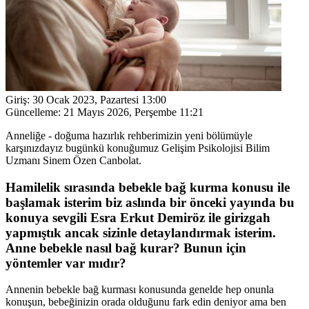
Giriş:
30 Ocak 2023, Pazartesi 13:00
Güncelleme:
21 Mayıs 2026, Perşembe 11:21
Anneliğe - doğuma hazırlık rehberimizin yeni bölümüyle
karşınızdayız bugünkü konuğumuz Gelişim Psikolojisi Bilim
Uzmanı Sinem Özen Canbolat.
Hamilelik sırasında bebekle bağ kurma konusu ile
başlamak isterim biz aslında bir önceki yayında bu
konuya sevgili Esra Erkut Demiröz ile girizgah
yapmıştık ancak sizinle detaylandırmak isterim.
Anne bebekle nasıl bağ kurar? Bunun için
yöntemler var mıdır?
Annenin bebekle bağ kurması konusunda genelde hep onunla
konuşun, bebeğinizin orada olduğunu fark edin deniyor ama ben