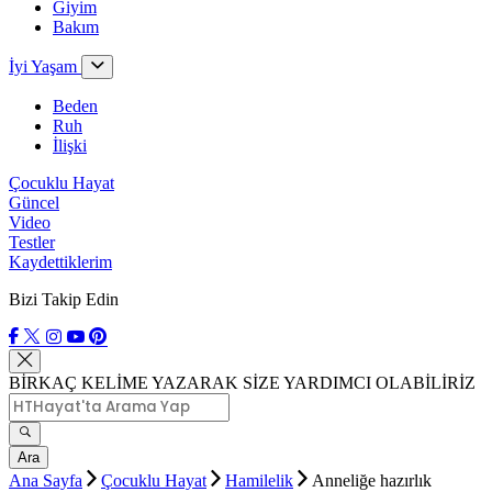
Giyim
Bakım
İyi Yaşam
Beden
Ruh
İlişki
Çocuklu Hayat
Güncel
Video
Testler
Kaydettiklerim
Bizi Takip Edin
BİRKAÇ KELİME YAZARAK SİZE YARDIMCI OLABİLİRİZ
Ara
Ana Sayfa
Çocuklu Hayat
Hamilelik
Anneliğe hazırlık