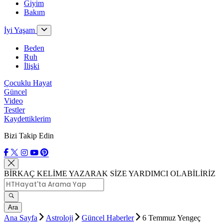
Giyim
Bakım
İyi Yaşam
Beden
Ruh
İlişki
Çocuklu Hayat
Güncel
Video
Testler
Kaydettiklerim
Bizi Takip Edin
BİRKAÇ KELİME YAZARAK SİZE YARDIMCI OLABİLİRİZ
Ara
Ana Sayfa
Astroloji
Güncel Haberler
6 Temmuz Yengeç