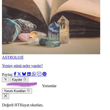
ASTROLOJİ
Yeniay günü neler yapılır?
Paylaş:
Kaydet
Yorumlar
Yorum Kuralları
Değerli HTHayat okurları,