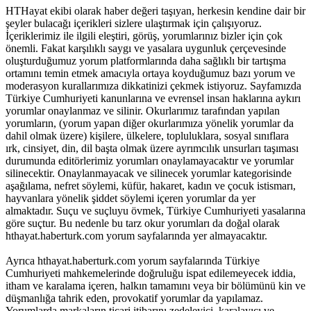
HTHayat ekibi olarak haber değeri taşıyan, herkesin kendine dair bir
şeyler bulacağı içerikleri sizlere ulaştırmak için çalışıyoruz.
İçeriklerimiz ile ilgili eleştiri, görüş, yorumlarınız bizler için çok
önemli. Fakat karşılıklı saygı ve yasalara uygunluk çerçevesinde
oluşturduğumuz yorum platformlarında daha sağlıklı bir tartışma
ortamını temin etmek amacıyla ortaya koyduğumuz bazı yorum ve
moderasyon kurallarımıza dikkatinizi çekmek istiyoruz. Sayfamızda
Türkiye Cumhuriyeti kanunlarına ve evrensel insan haklarına aykırı
yorumlar onaylanmaz ve silinir. Okurlarımız tarafından yapılan
yorumların, (yorum yapan diğer okurlarımıza yönelik yorumlar da
dahil olmak üzere) kişilere, ülkelere, topluluklara, sosyal sınıflara
ırk, cinsiyet, din, dil başta olmak üzere ayrımcılık unsurları taşıması
durumunda editörlerimiz yorumları onaylamayacaktır ve yorumlar
silinecektir. Onaylanmayacak ve silinecek yorumlar kategorisinde
aşağılama, nefret söylemi, küfür, hakaret, kadın ve çocuk istismarı,
hayvanlara yönelik şiddet söylemi içeren yorumlar da yer
almaktadır. Suçu ve suçluyu övmek, Türkiye Cumhuriyeti yasalarına
göre suçtur. Bu nedenle bu tarz okur yorumları da doğal olarak
hthayat.haberturk.com yorum sayfalarında yer almayacaktır.
Ayrıca hthayat.haberturk.com yorum sayfalarında Türkiye
Cumhuriyeti mahkemelerinde doğruluğu ispat edilemeyecek iddia,
itham ve karalama içeren, halkın tamamını veya bir bölümünü kin ve
düşmanlığa tahrik eden, provokatif yorumlar da yapılamaz.
Yorumlarda markaların ticari itibarını zedeleyici, karalayıcı ve