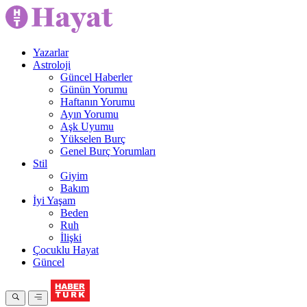
Yazarlar
Astroloji
Güncel Haberler
Günün Yorumu
Haftanın Yorumu
Ayın Yorumu
Aşk Uyumu
Yükselen Burç
Genel Burç Yorumları
Stil
Giyim
Bakım
İyi Yaşam
Beden
Ruh
İlişki
Çocuklu Hayat
Güncel