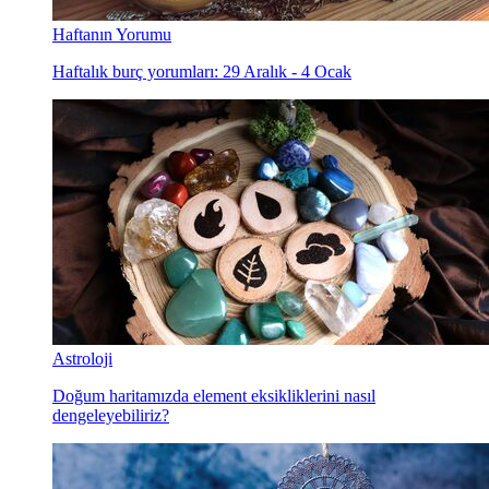
Haftanın Yorumu
Haftalık burç yorumları: 29 Aralık - 4 Ocak
Astroloji
Doğum haritamızda element eksikliklerini nasıl
dengeleyebiliriz?