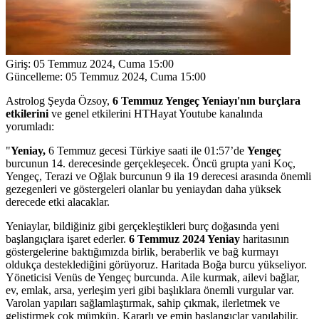
Giriş:
05 Temmuz 2024, Cuma 15:00
Güncelleme:
05 Temmuz 2024, Cuma 15:00
Astrolog Şeyda Özsoy,
6 Temmuz Yengeç Yeniayı'nın burçlara
etkilerini
ve genel etkilerini HTHayat Youtube kanalında
yorumladı:
"
Yeniay,
6 Temmuz gecesi Türkiye saati ile 01:57’de
Yengeç
burcunun 14. derecesinde gerçekleşecek. Öncü grupta yani Koç,
Yengeç, Terazi ve Oğlak burcunun 9 ila 19 derecesi arasında önemli
gezegenleri ve göstergeleri olanlar bu yeniaydan daha yüksek
derecede etki alacaklar.
Yeniaylar, bildiğiniz gibi gerçekleştikleri burç doğasında yeni
başlangıçlara işaret ederler.
6 Temmuz 2024 Yeniay
haritasının
göstergelerine baktığımızda birlik, beraberlik ve bağ kurmayı
oldukça desteklediğini görüyoruz. Haritada Boğa burcu yükseliyor.
Yöneticisi Venüs de Yengeç burcunda. Aile kurmak, ailevi bağlar,
ev, emlak, arsa, yerleşim yeri gibi başlıklara önemli vurgular var.
Varolan yapıları sağlamlaştırmak, sahip çıkmak, ilerletmek ve
geliştirmek çok mümkün. Kararlı ve emin başlangıçlar yapılabilir.