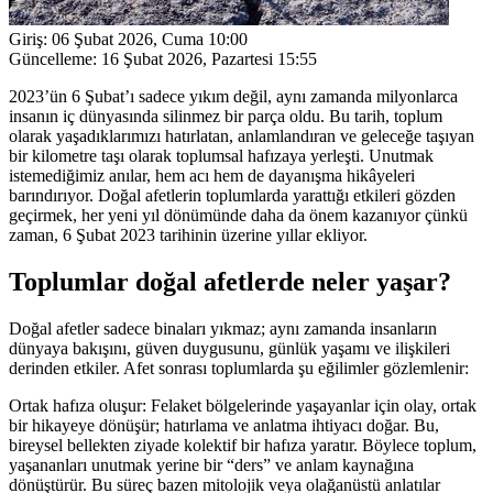
Giriş:
06 Şubat 2026, Cuma 10:00
Güncelleme:
16 Şubat 2026, Pazartesi 15:55
2023’ün 6 Şubat’ı sadece yıkım değil, aynı zamanda milyonlarca
insanın iç dünyasında silinmez bir parça oldu. Bu tarih, toplum
olarak yaşadıklarımızı hatırlatan, anlamlandıran ve geleceğe taşıyan
bir kilometre taşı olarak toplumsal hafızaya yerleşti. Unutmak
istemediğimiz anılar, hem acı hem de dayanışma hikâyeleri
barındırıyor. Doğal afetlerin toplumlarda yarattığı etkileri gözden
geçirmek, her yeni yıl dönümünde daha da önem kazanıyor çünkü
zaman, 6 Şubat 2023 tarihinin üzerine yıllar ekliyor.
Toplumlar doğal afetlerde neler yaşar?
Doğal afetler sadece binaları yıkmaz; aynı zamanda insanların
dünyaya bakışını, güven duygusunu, günlük yaşamı ve ilişkileri
derinden etkiler. Afet sonrası toplumlarda şu eğilimler gözlemlenir:
Ortak hafıza oluşur: Felaket bölgelerinde yaşayanlar için olay, ortak
bir hikayeye dönüşür; hatırlama ve anlatma ihtiyacı doğar. Bu,
bireysel bellekten ziyade kolektif bir hafıza yaratır. Böylece toplum,
yaşananları unutmak yerine bir “ders” ve anlam kaynağına
dönüştürür. Bu süreç bazen mitolojik veya olağanüstü anlatılar