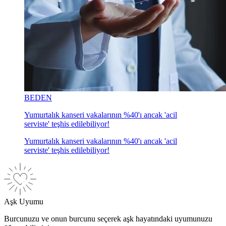
BEDEN
Yumurtalık kanseri vakalarının %40'ı ancak 'acil
serviste' teşhis edilebiliyor!
Yumurtalık kanseri vakalarının %40'ı ancak 'acil
serviste' teşhis edilebiliyor!
Aşk Uyumu
Burcunuzu ve onun burcunu seçerek aşk hayatındaki uyumunuzu