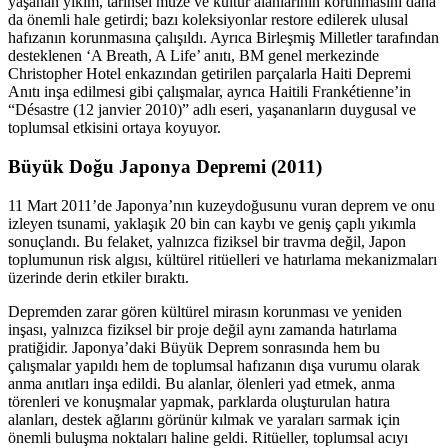
yaşanan yıkım, tarihsel müze ve kültür alanlarının korunmasını daha
da önemli hale getirdi; bazı koleksiyonlar restore edilerek ulusal
hafızanın korunmasına çalışıldı. Ayrıca Birleşmiş Milletler tarafından
desteklenen ‘A Breath, A Life’ anıtı, BM genel merkezinde
Christopher Hotel enkazından getirilen parçalarla Haiti Depremi
Anıtı inşa edilmesi gibi çalışmalar, ayrıca Haitili Frankétienne’in
“Désastre (12 janvier 2010)” adlı eseri, yaşananların duygusal ve
toplumsal etkisini ortaya koyuyor.
Büyük Doğu Japonya Depremi (2011)
11 Mart 2011’de Japonya’nın kuzeydoğusunu vuran deprem ve onu
izleyen tsunami, yaklaşık 20 bin can kaybı ve geniş çaplı yıkımla
sonuçlandı. Bu felaket, yalnızca fiziksel bir travma değil, Japon
toplumunun risk algısı, kültürel ritüelleri ve hatırlama mekanizmaları
üzerinde derin etkiler bıraktı.
Depremden zarar gören kültürel mirasın korunması ve yeniden
inşası, yalnızca fiziksel bir proje değil aynı zamanda hatırlama
pratiğidir. Japonya’daki Büyük Deprem sonrasında hem bu
çalışmalar yapıldı hem de toplumsal hafızanın dışa vurumu olarak
anma anıtları inşa edildi. Bu alanlar, ölenleri yad etmek, anma
törenleri ve konuşmalar yapmak, parklarda oluşturulan hatıra
alanları, destek ağlarını görünür kılmak ve yaraları sarmak için
önemli buluşma noktaları haline geldi. Ritüeller, toplumsal acıyı