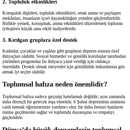
2. Topluluk etkinlikleri
Komşuluk ilişkileri, topluluk etkinlikleri, ortak anma ve paylaşım
mekânları, insanların içsel dayanıklılığını yeniden güçlendirebilir.
Birlikte yemek, konuşmak, anma etkinlikleri düzenlemek toplumu
iyileştiren küçük ama etkili faaliyetlerdir.
3. Kırılgan gruplara özel destek
Kadınlar, çocuklar ve yaşlılar gibi grupların deprem sonrası özel
ihtiyaçları olabilir. Sosyal hizmetler ve gönüllü kuruluşlar tarafından
yürütülen programlar bu ihtiyaca yanıt verdiği için oldukça
önemlidir. Destek olmak isteyenler için gönüllülük imkanlarına göz
atmak iyi seçim olabilir.
Toplumsal hafıza neden önemlidir?
Toplumsal hafıza sadece geçmişi hatırlamak değildir; aynı zamanda
daha dirençli bir gelecek inşa etmektir. 6 Şubat depreminin anılarını
canlı tutmak öğrenmemize yardımcı olur, bir daha benzer hataların
önüne geçilmesini sağlar ve toplumda dayanışma ve empatiyi
güçlendirir.
Dünya’da büyük depremlerin toplumsal