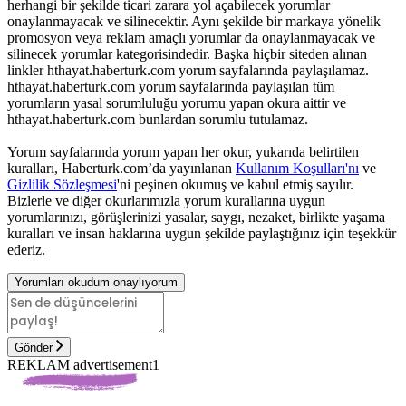
herhangi bir şekilde ticari zarara yol açabilecek yorumlar
onaylanmayacak ve silinecektir. Aynı şekilde bir markaya yönelik
promosyon veya reklam amaçlı yorumlar da onaylanmayacak ve
silinecek yorumlar kategorisindedir. Başka hiçbir siteden alınan
linkler hthayat.haberturk.com yorum sayfalarında paylaşılamaz.
hthayat.haberturk.com yorum sayfalarında paylaşılan tüm
yorumların yasal sorumluluğu yorumu yapan okura aittir ve
hthayat.haberturk.com bunlardan sorumlu tutulamaz.
Yorum sayfalarında yorum yapan her okur, yukarıda belirtilen
kuralları, Haberturk.com’da yayınlanan
Kullanım Koşulları'nı
ve
Gizlilik Sözleşmesi
'ni peşinen okumuş ve kabul etmiş sayılır.
Bizlerle ve diğer okurlarımızla yorum kurallarına uygun
yorumlarınızı, görüşlerinizi yasalar, saygı, nezaket, birlikte yaşama
kuralları ve insan haklarına uygun şekilde paylaştığınız için teşekkür
ederiz.
Yorumları okudum onaylıyorum
Gönder
REKLAM advertisement1