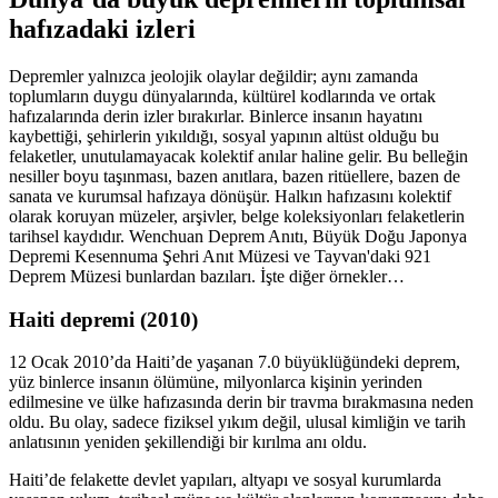
hafızadaki izleri
Depremler yalnızca jeolojik olaylar değildir; aynı zamanda
toplumların duygu dünyalarında, kültürel kodlarında ve ortak
hafızalarında derin izler bırakırlar. Binlerce insanın hayatını
kaybettiği, şehirlerin yıkıldığı, sosyal yapının altüst olduğu bu
felaketler, unutulamayacak kolektif anılar haline gelir. Bu belleğin
nesiller boyu taşınması, bazen anıtlara, bazen ritüellere, bazen de
sanata ve kurumsal hafızaya dönüşür. Halkın hafızasını kolektif
olarak koruyan müzeler, arşivler, belge koleksiyonları felaketlerin
tarihsel kaydıdır. Wenchuan Deprem Anıtı, Büyük Doğu Japonya
Depremi Kesennuma Şehri Anıt Müzesi ve Tayvan'daki 921
Deprem Müzesi bunlardan bazıları. İşte diğer örnekler…
Haiti depremi (2010)
12 Ocak 2010’da Haiti’de yaşanan 7.0 büyüklüğündeki deprem,
yüz binlerce insanın ölümüne, milyonlarca kişinin yerinden
edilmesine ve ülke hafızasında derin bir travma bırakmasına neden
oldu. Bu olay, sadece fiziksel yıkım değil, ulusal kimliğin ve tarih
anlatısının yeniden şekillendiği bir kırılma anı oldu.
Haiti’de felakette devlet yapıları, altyapı ve sosyal kurumlarda