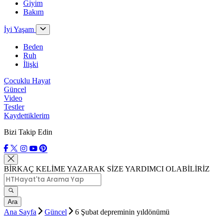
Giyim
Bakım
İyi Yaşam
Beden
Ruh
İlişki
Çocuklu Hayat
Güncel
Video
Testler
Kaydettiklerim
Bizi Takip Edin
BİRKAÇ KELİME YAZARAK SİZE YARDIMCI OLABİLİRİZ
Ara
Ana Sayfa
Güncel
6 Şubat depreminin yıldönümü