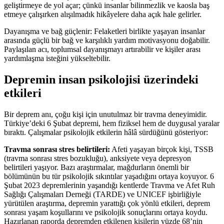
geliştirmeye de yol açar; çünkü insanlar bilinmezlik ve kaosla baş
etmeye çalışırken alışılmadık hikâyelere daha açık hale gelirler.
Dayanışma ve bağ güçlenir: Felaketleri birlikte yaşayan insanlar
arasında güçlü bir bağ ve karşılıklı yardım motivasyonu doğabilir.
Paylaşılan acı, toplumsal dayanışmayı artırabilir ve kişiler arası
yardımlaşma isteğini yükseltebilir.
Depremin insan psikolojisi üzerindeki
etkileri
Bir deprem anı, çoğu kişi için unutulmaz bir travma deneyimidir.
Türkiye’deki 6 Şubat depremi, hem fiziksel hem de duygusal yaralar
bıraktı. Çalışmalar psikolojik etkilerin hâlâ sürdüğünü gösteriyor:
Travma sonrası stres belirtileri:
Afeti yaşayan birçok kişi, TSSB
(travma sonrası stres bozukluğu), anksiyete veya depresyon
belirtileri yaşıyor. Bazı araştırmalar, mağdurların önemli bir
bölümünün bu tür psikolojik sıkıntılar yaşadığını ortaya koyuyor. 6
Şubat 2023 depremlerinin yaşandığı kentlerde Travma ve Afet Ruh
Sağlığı Çalışmaları Derneği (TARDE) ve UNICEF işbirliğiyle
yürütülen araştırma, depremin yarattığı çok yönlü etkileri, deprem
sonrası yaşam koşullarını ve psikolojik sonuçlarını ortaya koydu.
Hazırlanan raporda depremden etkilenen kişilerin yüzde 68’nin