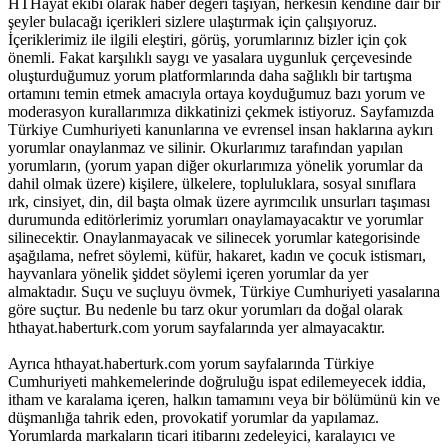
HTHayat ekibi olarak haber değeri taşıyan, herkesin kendine dair bir
şeyler bulacağı içerikleri sizlere ulaştırmak için çalışıyoruz.
İçeriklerimiz ile ilgili eleştiri, görüş, yorumlarınız bizler için çok
önemli. Fakat karşılıklı saygı ve yasalara uygunluk çerçevesinde
oluşturduğumuz yorum platformlarında daha sağlıklı bir tartışma
ortamını temin etmek amacıyla ortaya koyduğumuz bazı yorum ve
moderasyon kurallarımıza dikkatinizi çekmek istiyoruz. Sayfamızda
Türkiye Cumhuriyeti kanunlarına ve evrensel insan haklarına aykırı
yorumlar onaylanmaz ve silinir. Okurlarımız tarafından yapılan
yorumların, (yorum yapan diğer okurlarımıza yönelik yorumlar da
dahil olmak üzere) kişilere, ülkelere, topluluklara, sosyal sınıflara
ırk, cinsiyet, din, dil başta olmak üzere ayrımcılık unsurları taşıması
durumunda editörlerimiz yorumları onaylamayacaktır ve yorumlar
silinecektir. Onaylanmayacak ve silinecek yorumlar kategorisinde
aşağılama, nefret söylemi, küfür, hakaret, kadın ve çocuk istismarı,
hayvanlara yönelik şiddet söylemi içeren yorumlar da yer
almaktadır. Suçu ve suçluyu övmek, Türkiye Cumhuriyeti yasalarına
göre suçtur. Bu nedenle bu tarz okur yorumları da doğal olarak
hthayat.haberturk.com yorum sayfalarında yer almayacaktır.
Ayrıca hthayat.haberturk.com yorum sayfalarında Türkiye
Cumhuriyeti mahkemelerinde doğruluğu ispat edilemeyecek iddia,
itham ve karalama içeren, halkın tamamını veya bir bölümünü kin ve
düşmanlığa tahrik eden, provokatif yorumlar da yapılamaz.
Yorumlarda markaların ticari itibarını zedeleyici, karalayıcı ve