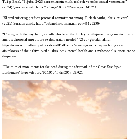
Tuğçe Erdal. “6 Şubat 2023 depremlerinin mitik, teolojik ve psiko-sosyal yansımaları”
(2024) Şuradan alındı: https://doi.org/10.33692/avrasyad.1452100
“Shared suffering predicts prosocial commitment among Turkish earthquake survivors”
(2025) Şuradan alındı: https://pubmed.ncbi.nlm.nih.gov/40128236/
“Dealing with the psychological aftershocks of the Türkiye earthquakes: why mental health
and psychosocial support are so desperately needed” (2023) Şuradan alındı:
https://www.who.int/europe/news/item/09-03-2023-dealing-with-the-psychological-
aftershocks-of-the-t-rkiye-earthquakes--why-mental-health-and-psychosocial-support-are-so-
desperatel
“The roles of monuments for the dead during the aftermath of the Great East Japan
Earthquake” https://doi.org/10.1016/j.ijdrr.2017.09.021