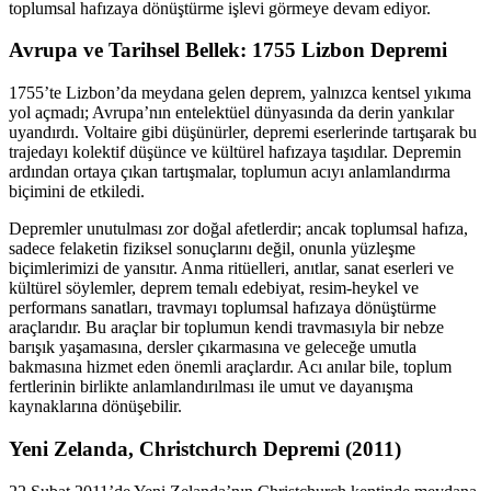
toplumsal hafızaya dönüştürme işlevi görmeye devam ediyor.
Avrupa ve Tarihsel Bellek: 1755 Lizbon Depremi
1755’te Lizbon’da meydana gelen deprem, yalnızca kentsel yıkıma
yol açmadı; Avrupa’nın entelektüel dünyasında da derin yankılar
uyandırdı. Voltaire gibi düşünürler, depremi eserlerinde tartışarak bu
trajedayı kolektif düşünce ve kültürel hafızaya taşıdılar. Depremin
ardından ortaya çıkan tartışmalar, toplumun acıyı anlamlandırma
biçimini de etkiledi.
Depremler unutulması zor doğal afetlerdir; ancak toplumsal hafıza,
sadece felaketin fiziksel sonuçlarını değil, onunla yüzleşme
biçimlerimizi de yansıtır. Anma ritüelleri, anıtlar, sanat eserleri ve
kültürel söylemler, deprem temalı edebiyat, resim-heykel ve
performans sanatları, travmayı toplumsal hafızaya dönüştürme
araçlarıdır. Bu araçlar bir toplumun kendi travmasıyla bir nebze
barışık yaşamasına, dersler çıkarmasına ve geleceğe umutla
bakmasına hizmet eden önemli araçlardır. Acı anılar bile, toplum
fertlerinin birlikte anlamlandırılması ile umut ve dayanışma
kaynaklarına dönüşebilir.
Yeni Zelanda, Christchurch Depremi (2011)