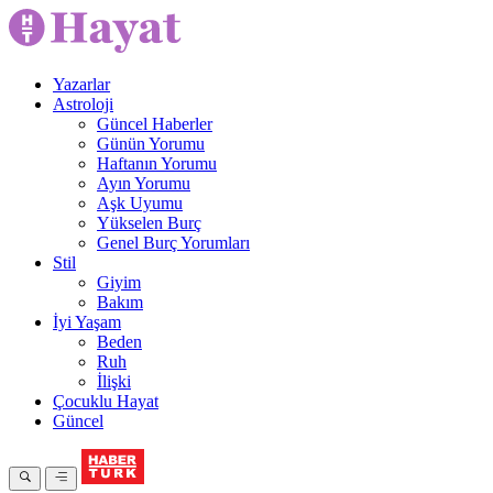
Yazarlar
Astroloji
Güncel Haberler
Günün Yorumu
Haftanın Yorumu
Ayın Yorumu
Aşk Uyumu
Yükselen Burç
Genel Burç Yorumları
Stil
Giyim
Bakım
İyi Yaşam
Beden
Ruh
İlişki
Çocuklu Hayat
Güncel