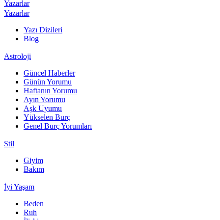
Yazarlar
Yazarlar
Yazı Dizileri
Blog
Astroloji
Güncel Haberler
Günün Yorumu
Haftanın Yorumu
Ayın Yorumu
Aşk Uyumu
Yükselen Burç
Genel Burç Yorumları
Stil
Giyim
Bakım
İyi Yaşam
Beden
Ruh