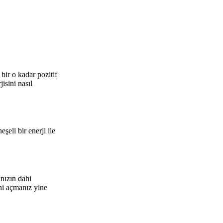
bir o kadar pozitif
isini nasıl
şeli bir enerji ile
anızın dahi
ini açmanız yine