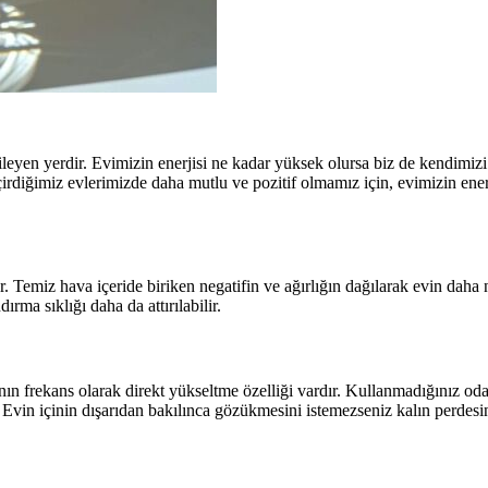
eyen yerdir. Evimizin enerjisi ne kadar yüksek olursa biz de kendimizi 
diğimiz evlerimizde daha mutlu ve pozitif olmamız için, evimizin enerj
. Temiz hava içeride biriken negatifin ve ağırlığın dağılarak evin daha ne
rma sıklığı daha da attırılabilir.
ğının frekans olarak direkt yükseltme özelliği vardır. Kullanmadığınız od
. Evin içinin dışarıdan bakılınca gözükmesini istemezseniz kalın perdes