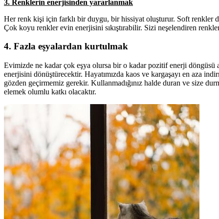
3. Renklerin enerjisinden yararlanmak
Her renk kişi için farklı bir duygu, bir hissiyat oluşturur. Soft renkler d
Çok koyu renkler evin enerjisini sıkıştırabilir. Sizi neşelendiren renkl
4. Fazla eşyalardan kurtulmak
Evimizde ne kadar çok eşya olursa bir o kadar pozitif enerji döngüsü 
enerjisini dönüştürecektir. Hayatımızda kaos ve kargaşayı en aza ind
gözden geçirmemiz gerekir. Kullanmadığınız halde duran ve size durma
elemek olumlu katkı olacaktır.