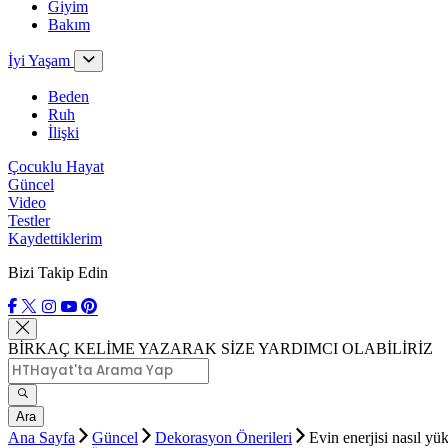
Giyim
Bakım
İyi Yaşam
Beden
Ruh
İlişki
Çocuklu Hayat
Güncel
Video
Testler
Kaydettiklerim
Bizi Takip Edin
BİRKAÇ KELİME YAZARAK SİZE YARDIMCI OLABİLİRİZ
Ara
Ana Sayfa
Güncel
Dekorasyon Önerileri
Evin enerjisi nasıl yüks