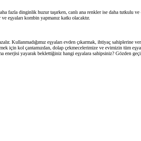
aha fazla dinginlik huzur taşırken, canlı ana renkler ise daha tutkulu ve en
er ve eşyaları kombin yapmanız katkı olacaktır.
azalır. Kullanmadığımız eşyaları evden çıkarmak, ihtiyaç sahiplerine ve
irmek için kol çantamızdan, dolap çekmecelerimize ve evimizin tüm eşya
 enerjisi yayarak beklettiğiniz hangi eşyalara sahipsiniz? Gözden geçi