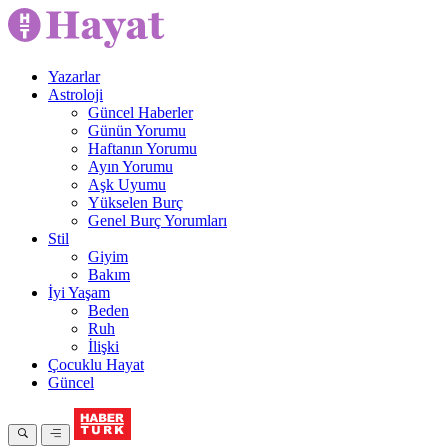
Yazarlar
Astroloji
Güncel Haberler
Günün Yorumu
Haftanın Yorumu
Ayın Yorumu
Aşk Uyumu
Yükselen Burç
Genel Burç Yorumları
Stil
Giyim
Bakım
İyi Yaşam
Beden
Ruh
İlişki
Çocuklu Hayat
Güncel