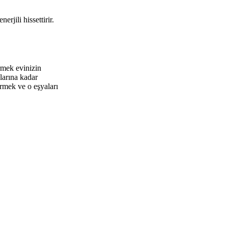
erjili hissettirir.
rmek evinizin
larına kadar
rmek ve o eşyaları