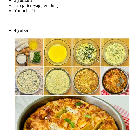
3 yumurta
125 gr tereyağı, eritilmiş
Yarım lt süt
——————————-
4 yufka