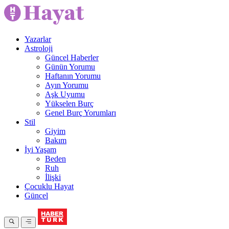
Yazarlar
Astroloji
Güncel Haberler
Günün Yorumu
Haftanın Yorumu
Ayın Yorumu
Aşk Uyumu
Yükselen Burç
Genel Burç Yorumları
Stil
Giyim
Bakım
İyi Yaşam
Beden
Ruh
İlişki
Çocuklu Hayat
Güncel