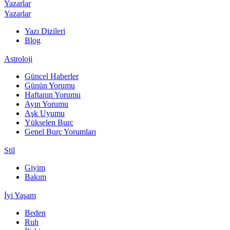
Yazarlar
Yazarlar
Yazı Dizileri
Blog
Astroloji
Güncel Haberler
Günün Yorumu
Haftanın Yorumu
Ayın Yorumu
Aşk Uyumu
Yükselen Burç
Genel Burç Yorumları
Stil
Giyim
Bakım
İyi Yaşam
Beden
Ruh