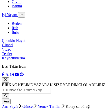
Giyim
Bakım
İyi Yaşam
Beden
Ruh
İlişki
Çocuklu Hayat
Güncel
Video
Testler
Kaydettiklerim
Bizi Takip Edin
BİRKAÇ KELİME YAZARAK SİZE YARDIMCI OLABİLİRİZ
Ara
Ana Sayfa
Güncel
Yemek Tarifleri
Kolay su böreği