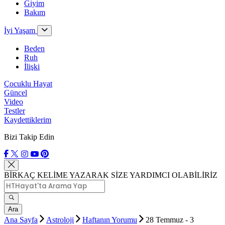
Giyim
Bakım
İyi Yaşam
Beden
Ruh
İlişki
Çocuklu Hayat
Güncel
Video
Testler
Kaydettiklerim
Bizi Takip Edin
BİRKAÇ KELİME YAZARAK SİZE YARDIMCI OLABİLİRİZ
Ara
Ana Sayfa
Astroloji
Haftanın Yorumu
28 Temmuz - 3