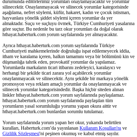
durumunda editörlerimiz yorumları onaylamayacaktır ve yorumlar
silinecektir. Onaylanmayacak ve silinecek yorumlar kategorisinde
aşağılama, nefret söylemi, küfür, hakaret, kadın ve çocuk istismarı,
hayvanlara yönelik şiddet söylemi içeren yorumlar da yer
almaktadır. Suçu ve suçluyu övmek, Türkiye Cumhuriyeti yasalarına
göre suçtur. Bu nedenle bu tarz okur yorumları da doğal olarak
hthayat.haberturk.com yorum sayfalarında yer almayacaktır.
Ayrıca hthayat.haberturk.com yorum sayfalarında Türkiye
Cumhuriyeti mahkemelerinde doğruluğu ispat edilemeyecek iddia,
itham ve karalama içeren, halkın tamamını veya bir bölümünü kin ve
düşmanlığa tahrik eden, provokatif yorumlar da yapılamaz.
Yorumlarda markaların ticari itibarını zedeleyici, karalayıcı ve
herhangi bir şekilde ticari zarara yol açabilecek yorumlar
onaylanmayacak ve silinecektir. Aynı şekilde bir markaya yönelik
promosyon veya reklam amaçlı yorumlar da onaylanmayacak ve
silinecek yorumlar kategorisindedir. Başka hiçbir siteden alınan
linkler hthayat.haberturk.com yorum sayfalarında paylaşılamaz.
hthayat.haberturk.com yorum sayfalarında paylaşılan tüm
yorumların yasal sorumluluğu yorumu yapan okura aittir ve
hthayat.haberturk.com bunlardan sorumlu tutulamaz.
Yorum sayfalarında yorum yapan her okur, yukarıda belirtilen
kuralları, Haberturk.com’da yayınlanan
Kullanım Koşulları'nı
ve
Gizlilik Sözleşmesi
'ni peşinen okumuş ve kabul etmiş sayılır.