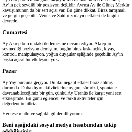
Ay’ın pek sevdiği bir pozisyon değildir. Ayrıca Ay ile Güneş Merkür
kavuşumunun da bir sert açısı var. Bu güne dikkat. Biraz tartışmalı
ve gergin geçebilir. Venüs ve Satürn zorlayıcı etkileri de bugün
devrede.
Cumartesi
Ay Akrep burcundaki ilerlemesine devam ediyor. Akrep’in
sevmediği pozisyon demiştim, bugün biraz kıskançlık, kıyas,
kontrol, manipülasyon, yoğun duygular eşliğinde geçebilir. Ay’ın
başka açısal bir etkileşimi yok.
Pazar
Ay Yay burcuna geçiyor. Dünkü negatif etkiler biraz atılmış
durumda. Daha dışarı aktivitelerine uygun, sürprizli, spontane
davranabileceğimiz bir gün, çünkü Ay Uranüs ile karşıt yani sert
etkileşimde. Bu günü eğlenceli ve farklı aktiviteler için
değerlendirebiliriz.
Herkese mutlu ve sağlıklı günler diliyorum.
Beni aşağıdaki sosyal medya hesabımdan takip
edebilirsiniz: