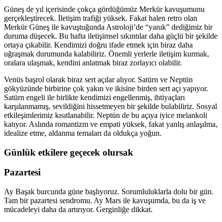
Güneş de yıl içerisinde çokça gördüğümüz Merkür kavuşumunu
gerçekleştirecek. İletişim trafiği yüksek. Fakat halen retro olan
Merkür Güneş ile kavuştuğunda Astroloji’de “yanık” dediğimiz bir
duruma düşecek. Bu hafta iletişimsel sıkıntılar daha güçlü bir şekilde
ortaya çıkabilir. Kendimizi doğru ifade etmek için biraz daha
uğraşmak durumunda kalabiliriz. Önemli yerlerle iletişim kurmak,
oralara ulaşmak, kendini anlatmak biraz zorlayıcı olabilir.
Venüs başrol olarak biraz sert açılar alıyor. Satürn ve Neptün
gökyüzünde birbirine çok yakın ve ikisine birden sert açı yapıyor.
Satürn engeli ile birlikte kendimizi engellenmiş, ihtiyaçları
karşılanmamış, sevildiğini hissetmeyen bir şekilde bulabiliriz. Sosyal
etkileşimlerimiz kısıtlanabilir. Neptün de bu açıya iyice melankoli
katıyor. Aslında romantizm ve empati yüksek, fakat yanlış anlaşılma,
idealize etme, aldanma temaları da oldukça yoğun.
Günlük etkilere geçecek olursak
Pazartesi
Ay Başak burcunda güne başlıyoruz. Sorumluluklarla dolu bir gün.
Tam bir pazartesi sendromu. Ay Mars ile kavuşumda, bu da iş ve
mücadeleyi daha da artırıyor. Gerginliğe dikkat.