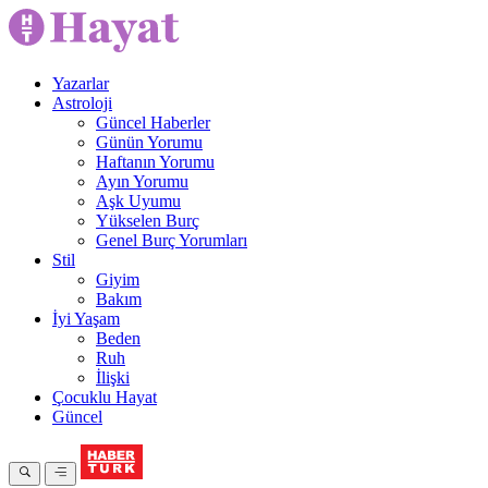
Yazarlar
Astroloji
Güncel Haberler
Günün Yorumu
Haftanın Yorumu
Ayın Yorumu
Aşk Uyumu
Yükselen Burç
Genel Burç Yorumları
Stil
Giyim
Bakım
İyi Yaşam
Beden
Ruh
İlişki
Çocuklu Hayat
Güncel