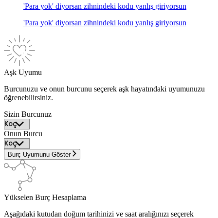
'Para yok' diyorsan zihnindeki kodu yanlış giriyorsun
'Para yok' diyorsan zihnindeki kodu yanlış giriyorsun
Aşk Uyumu
Burcunuzu ve onun burcunu seçerek aşk hayatındaki uyumunuzu
öğrenebilirsiniz.
Sizin Burcunuz
Onun Burcu
Burç Uyumunu Göster
Yükselen Burç Hesaplama
Aşağıdaki kutudan doğum tarihinizi ve saat aralığınızı seçerek