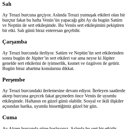
Salı
Ay Terazi burcuna geçiyor. Aslında Terazi yumuşak etkileri olan bir
burçtur fakat bu hafta Venüs’ün yapacağı gibi Ay da bugün Satürn
ve Neptün ile sert etkileşimde. Bu Venüs sert etkileşimini pekiştiren
bir etki. Salı günü biraz enteresan geçebilir.
Çarşamba
Ay Terazi burcunda ilerliyor. Satürn ve Neptün’ün sert etkilerinden
sonra bugün de Jüpiter’in sert etkileri var ama neyse ki Jüpiter
genelde sert etkilerini de iyimserlik, kısmet ve özgüven ile getirir.
Bugün biraz abartma konularına dikkat.
Perşembe
Ay Terazi burcundaki ilerlemesine devam ediyor. İlerleyen saatlerde
akrep burcuna geçecek fakat geçmeden önce Venüs ile uyumlu
etkileşimde. Haftanın en güzel günü olabilir. Sosyal ve ikili ilişkiler
açısından harika, uyumlu hissettiğimiz güzel bir gün.
Cuma
Ay Akrep burcunda güne başlıyoruz. Aslında bu sert bir etkidir,