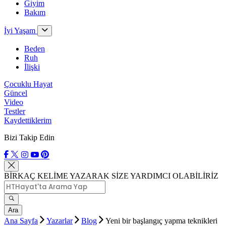
Giyim
Bakım
İyi Yaşam
Beden
Ruh
İlişki
Çocuklu Hayat
Güncel
Video
Testler
Kaydettiklerim
Bizi Takip Edin
BİRKAÇ KELİME YAZARAK SİZE YARDIMCI OLABİLİRİZ
Ara
Ana Sayfa
Yazarlar
Blog
Yeni bir başlangıç yapma teknikleri