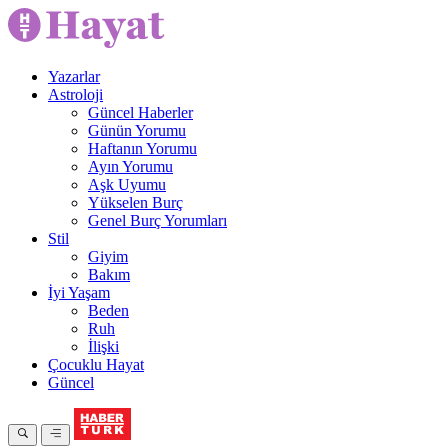
Yazarlar
Astroloji
Güncel Haberler
Günün Yorumu
Haftanın Yorumu
Ayın Yorumu
Aşk Uyumu
Yükselen Burç
Genel Burç Yorumları
Stil
Giyim
Bakım
İyi Yaşam
Beden
Ruh
İlişki
Çocuklu Hayat
Güncel