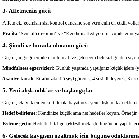
3- Affetmenin gücü
Affetmek, geçmişin sizi kontrol etmesine son vermenin en etkili yolları
Pratik:
“Seni affediyorum” ve “Kendimi affediyorum” cümlelerini yazın
4- Şimdi ve burada olmanın gücü
Geçmişin gölgelerinden kurtulmak ve geleceğin belirsizliğinden sıyrı
Mindfulness egzersizleri:
Günlük yaşamda yaptığınız küçük işlere (y
5 saniye kuralı:
Etrafınızdaki 5 şeyi görerek, 4 sesi dinleyerek, 3 do
5- Yeni alışkanlıklar ve başlangıçlar
Geçmişteki yüklerden kurtulmak, hayatınıza yeni alışkanlıklar ekleme
Hedef belirleme:
Kendinize küçük ama net hedefler koyun. Örneğin, 
Eyleme geçin:
Hedeflerinizi gerçekleştirmek için bugün ne yapabilec
6- Gelecek kaygısını azaltmak için bugüne odaklanm