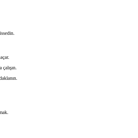
issedin.
açar.
 çalışın.
daklanın.
umak.