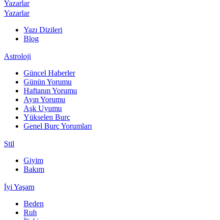
Yazarlar
Yazarlar
Yazı Dizileri
Blog
Astroloji
Güncel Haberler
Günün Yorumu
Haftanın Yorumu
Ayın Yorumu
Aşk Uyumu
Yükselen Burç
Genel Burç Yorumları
Stil
Giyim
Bakım
İyi Yaşam
Beden
Ruh