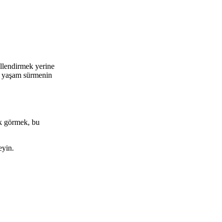
illendirmek yerine
r yaşam sürmenin
ak görmek, bu
eyin.