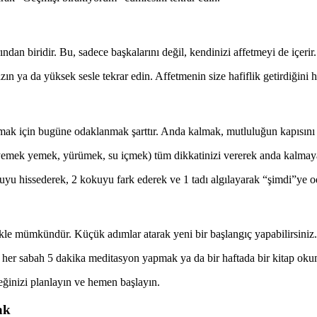
ndan biridir. Bu, sadece başkalarını değil, kendinizi affetmeyi de içerir.
 ya da yüksek sesle tekrar edin. Affetmenin size hafiflik getirdiğini h
lmak için bugüne odaklanmak şarttır. Anda kalmak, mutluluğun kapısını 
emek yemek, yürümek, su içmek) tüm dikkatinizi vererek anda kalmaya
kuyu hissederek, 2 kokuyu fark ederek ve 1 tadı algılayarak “şimdi”ye o
kle mümkündür. Küçük adımlar atarak yeni bir başlangıç yapabilirsiniz.
her sabah 5 dakika meditasyon yapmak ya da bir haftada bir kitap ok
eğinizi planlayın ve hemen başlayın.
ak