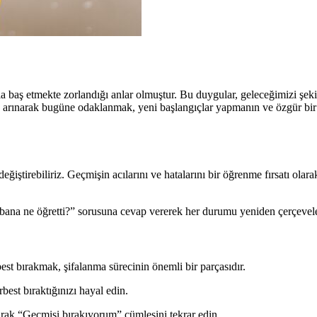
la baş etmekte zorlandığı anlar olmuştur. Bu duygular, geleceğimizi şek
en arınarak bugüne odaklanmak, yeni başlangıçlar yapmanın ve özgür bi
ğiştirebiliriz. Geçmişin acılarını ve hatalarını bir öğrenme fırsatı olar
 bana ne öğretti?” sorusuna cevap vererek her durumu yeniden çerçevel
st bırakmak, şifalanma sürecinin önemli bir parçasıdır.
best bıraktığınızı hayal edin.
arak “Geçmişi bırakıyorum” cümlesini tekrar edin.