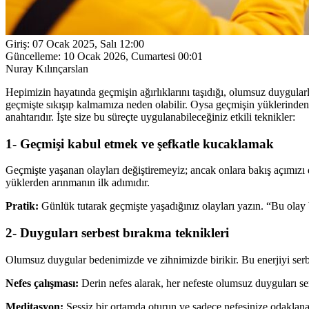
Giriş:
07 Ocak 2025, Salı 12:00
Güncelleme:
10 Ocak 2026, Cumartesi 00:01
Nuray Kılınçarslan
Hepimizin hayatında geçmişin ağırlıklarını taşıdığı, olumsuz duygular
geçmişte sıkışıp kalmamıza neden olabilir. Oysa geçmişin yüklerind
anahtarıdır. İşte size bu süreçte uygulanabileceğiniz etkili teknikler:
1- Geçmişi kabul etmek ve şefkatle kucaklamak
Geçmişte yaşanan olayları değiştiremeyiz; ancak onlara bakış açımızı de
yüklerden arınmanın ilk adımıdır.
Pratik:
Günlük tutarak geçmişte yaşadığınız olayları yazın. “Bu olay
2- Duyguları serbest bırakma teknikleri
Olumsuz duygular bedenimizde ve zihnimizde birikir. Bu enerjiyi serbe
Nefes çalışması:
Derin nefes alarak, her nefeste olumsuz duyguları ser
Meditasyon:
Sessiz bir ortamda oturun ve sadece nefesinize odaklan