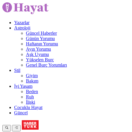
Yazarlar
Astroloji
Güncel Haberler
Günün Yorumu
Haftanın Yorumu
Ayın Yorumu
Aşk Uyumu
Yükselen Burç
Genel Burç Yorumları
Stil
Giyim
Bakım
İyi Yaşam
Beden
Ruh
İlişki
Çocuklu Hayat
Güncel