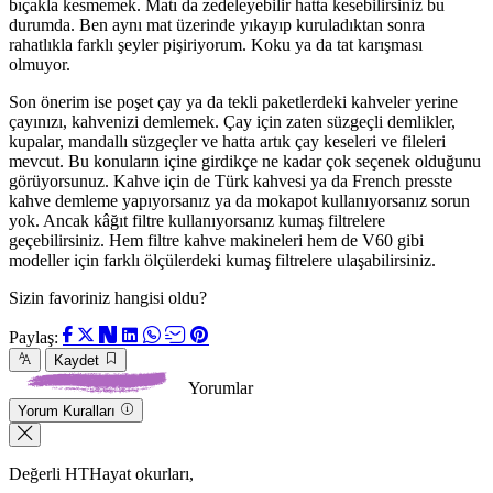
bıçakla kesmemek. Matı da zedeleyebilir hatta kesebilirsiniz bu
durumda. Ben aynı mat üzerinde yıkayıp kuruladıktan sonra
rahatlıkla farklı şeyler pişiriyorum. Koku ya da tat karışması
olmuyor.
Son önerim ise poşet çay ya da tekli paketlerdeki kahveler yerine
çayınızı, kahvenizi demlemek. Çay için zaten süzgeçli demlikler,
kupalar, mandallı süzgeçler ve hatta artık çay keseleri ve fileleri
mevcut. Bu konuların içine girdikçe ne kadar çok seçenek olduğunu
görüyorsunuz. Kahve için de Türk kahvesi ya da French presste
kahve demleme yapıyorsanız ya da mokapot kullanıyorsanız sorun
yok. Ancak kâğıt filtre kullanıyorsanız kumaş filtrelere
geçebilirsiniz. Hem filtre kahve makineleri hem de V60 gibi
modeller için farklı ölçülerdeki kumaş filtrelere ulaşabilirsiniz.
Sizin favoriniz hangisi oldu?
Paylaş:
Kaydet
Yorumlar
Yorum Kuralları
Değerli HTHayat okurları,