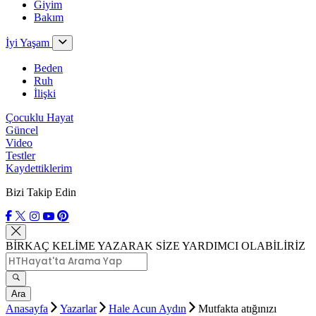
Giyim
Bakım
İyi Yaşam
Beden
Ruh
İlişki
Çocuklu Hayat
Güncel
Video
Testler
Kaydettiklerim
Bizi Takip Edin
BİRKAÇ KELİME YAZARAK SİZE YARDIMCI OLABİLİRİZ
Ara
Anasayfa
Yazarlar
Hale Acun Aydın
Mutfakta atığınızı