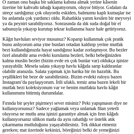
O zaman onu başka bir saklama kabına almak yerine kâsenin
üzerine bir kahvaltı tabağı kapatıyorum, oluyor bitiyor. Gıdaları da
streçe sardığımız çok oluyordu eskiden, balmumu kaplı kumaşlar ise
bu anlamda çok yardımcı oldu. Rahatlıkla yarım kesilen bir meyveyi
ya da peyniri sarabiliyoruz. Sonrasında da ılık suda doğal bir el
sabunuyla yıkayıp kurutup tekrar kullanıma hazır hale getiriyoruz.
Kâğıt havluları seviyor musunuz? Koparıp kullanmak çok pratik
bunu anlıyorum ama yine bunları ortadan kaldırıp yerine mutfak
bezi kullandığınızda hayat sandığınız kadar zorlaşmıyor. Bu bezler
özel alınabilir ama evdeki kurulama bezleri, belki bebeğinizden
kalma muslin bezler (bizim evde en çok bunlar var) oldukça işinize
yarayabilir. Mesela salata yıkayıp havlu kâğıda sarıp kaldıranlar
olabilir aranızda. Salata yapmak için harika bir ön hazırlık. Bu
yeşillikleri bir beze de sarabilirsiniz. Bizim evdeki ruloyu bazen
Instagram’da paylaşıyorum. İrili ufaklı, temiz ama bazen lekeli bir
mutfak bezi koleksiyonum var ve benim mutfakta havlu kâğıt
kullanımımı bitirmiş durumdalar.
Fırında bir şeyler pişirmeyi sever misiniz? Peki yapışmasın diye ne
kullanıyorsunuz? Sadece yağlamak veya unlamak filan yeterli
oluyorsa ne mutlu ama işinizi garantiye almak için fırın kâğıdı
kullanıyorsanız silikon matla da aynı rahatlığı ve üstelik atık
çıkarmama mutluluğunu yaşayabilirsiniz. Tek dikkat etmeniz
gereken; mat üzerinde kekinizi, böreğinizi belki de yemeğinizi