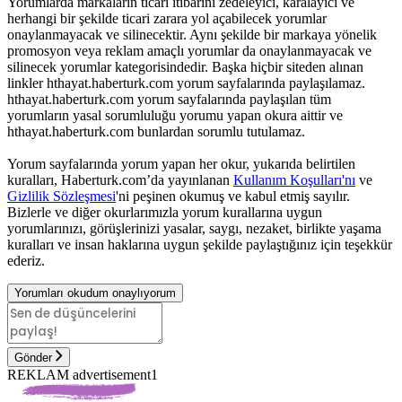
Yorumlarda markaların ticari itibarını zedeleyici, karalayıcı ve
herhangi bir şekilde ticari zarara yol açabilecek yorumlar
onaylanmayacak ve silinecektir. Aynı şekilde bir markaya yönelik
promosyon veya reklam amaçlı yorumlar da onaylanmayacak ve
silinecek yorumlar kategorisindedir. Başka hiçbir siteden alınan
linkler hthayat.haberturk.com yorum sayfalarında paylaşılamaz.
hthayat.haberturk.com yorum sayfalarında paylaşılan tüm
yorumların yasal sorumluluğu yorumu yapan okura aittir ve
hthayat.haberturk.com bunlardan sorumlu tutulamaz.
Yorum sayfalarında yorum yapan her okur, yukarıda belirtilen
kuralları, Haberturk.com’da yayınlanan
Kullanım Koşulları'nı
ve
Gizlilik Sözleşmesi
'ni peşinen okumuş ve kabul etmiş sayılır.
Bizlerle ve diğer okurlarımızla yorum kurallarına uygun
yorumlarınızı, görüşlerinizi yasalar, saygı, nezaket, birlikte yaşama
kuralları ve insan haklarına uygun şekilde paylaştığınız için teşekkür
ederiz.
Yorumları okudum onaylıyorum
Gönder
REKLAM advertisement1