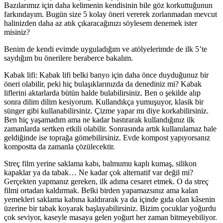
Bazılarımız için daha kelimenin kendisinin bile göz korkuttuğunun
farkındayım. Bugün size 5 kolay öneri vererek zorlanmadan mevcut
halinizden daha az atık çıkaracağınızı söylesem denemek ister
misiniz?
Benim de kendi evimde uyguladığım ve atölyelerimde de ilk 5’te
saydığım bu önerilere beraberce bakalım.
Kabak lifi: Kabak lifi belki banyo için daha önce duyduğunuz bir
öneri olabilir, peki hiç bulaşıklarınızda da denediniz mi? Kabak
liflerini aktarlarda bütün halde bulabilirsiniz. Ben o şekilde alıp
sonra dilim dilim kesiyorum. Kullandıkça yumuşuyor, klasik bir
sünger gibi kullanabilirsiniz. Çizme yapar mı diye korkabilirsiniz.
Ben hiç yaşamadım ama ne kadar bastırarak kullandığınız ilk
zamanlarda sertken etkili olabilir. Sonrasında artık kullanılamaz hale
geldiğinde ise toprağa gömebilirsiniz. Evde kompost yapıyorsanız
kompostta da zamanla çözülecektir.
Streç film yerine saklama kabı, balmumu kaplı kumaş, silikon
kapaklar ya da tabak… Ne kadar çok alternatif var değil mi?
Gerçekten yapmanız gereken, ilk adıma cesaret etmek. O da streç
filmi ortadan kaldırmak. Belki birden yapamazsınız ama kalan
yemekleri saklama kabına kaldırarak ya da içinde gıda olan kâsenin
üzerine bir tabak koyarak başlayabilirsiniz. Bizim çocuklar yoğurdu
çok seviyor, kaseyle masaya gelen yoğurt her zaman bitmeyebiliyor.