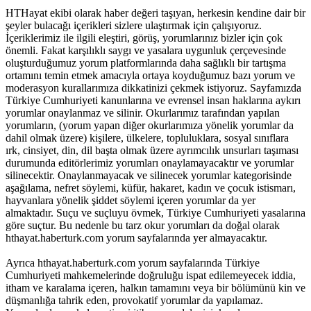
HTHayat ekibi olarak haber değeri taşıyan, herkesin kendine dair bir
şeyler bulacağı içerikleri sizlere ulaştırmak için çalışıyoruz.
İçeriklerimiz ile ilgili eleştiri, görüş, yorumlarınız bizler için çok
önemli. Fakat karşılıklı saygı ve yasalara uygunluk çerçevesinde
oluşturduğumuz yorum platformlarında daha sağlıklı bir tartışma
ortamını temin etmek amacıyla ortaya koyduğumuz bazı yorum ve
moderasyon kurallarımıza dikkatinizi çekmek istiyoruz. Sayfamızda
Türkiye Cumhuriyeti kanunlarına ve evrensel insan haklarına aykırı
yorumlar onaylanmaz ve silinir. Okurlarımız tarafından yapılan
yorumların, (yorum yapan diğer okurlarımıza yönelik yorumlar da
dahil olmak üzere) kişilere, ülkelere, topluluklara, sosyal sınıflara
ırk, cinsiyet, din, dil başta olmak üzere ayrımcılık unsurları taşıması
durumunda editörlerimiz yorumları onaylamayacaktır ve yorumlar
silinecektir. Onaylanmayacak ve silinecek yorumlar kategorisinde
aşağılama, nefret söylemi, küfür, hakaret, kadın ve çocuk istismarı,
hayvanlara yönelik şiddet söylemi içeren yorumlar da yer
almaktadır. Suçu ve suçluyu övmek, Türkiye Cumhuriyeti yasalarına
göre suçtur. Bu nedenle bu tarz okur yorumları da doğal olarak
hthayat.haberturk.com yorum sayfalarında yer almayacaktır.
Ayrıca hthayat.haberturk.com yorum sayfalarında Türkiye
Cumhuriyeti mahkemelerinde doğruluğu ispat edilemeyecek iddia,
itham ve karalama içeren, halkın tamamını veya bir bölümünü kin ve
düşmanlığa tahrik eden, provokatif yorumlar da yapılamaz.