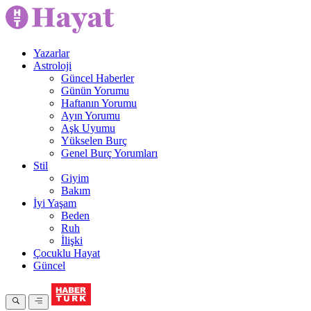
Yazarlar
Astroloji
Güncel Haberler
Günün Yorumu
Haftanın Yorumu
Ayın Yorumu
Aşk Uyumu
Yükselen Burç
Genel Burç Yorumları
Stil
Giyim
Bakım
İyi Yaşam
Beden
Ruh
İlişki
Çocuklu Hayat
Güncel