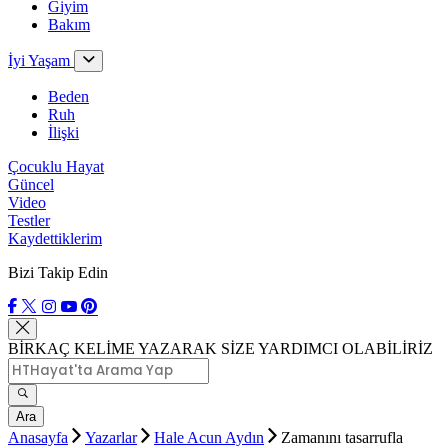
Giyim
Bakım
İyi Yaşam
Beden
Ruh
İlişki
Çocuklu Hayat
Güncel
Video
Testler
Kaydettiklerim
Bizi Takip Edin
BİRKAÇ KELİME YAZARAK SİZE YARDIMCI OLABİLİRİZ
Ara
Anasayfa
Yazarlar
Hale Acun Aydın
Zamanını tasarrufla