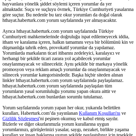
hayvanlara yönelik şiddet söylemi içeren yorumlar da yer
almaktadır. Suçu ve suçluyu övmek, Türkiye Cumhuriyeti yasalarına
göre suçtur. Bu nedenle bu tarz okur yorumları da doğal olarak
hthayat.haberturk.com yorum sayfalarında yer almayacaktır.
Ayrıca hthayat.haberturk.com yorum sayfalarında Türkiye
Cumhuriyeti mahkemelerinde doğruluğu ispat edilemeyecek iddia,
itham ve karalama içeren, halkın tamamını veya bir bölümünü kin ve
düşmanlığa tahrik eden, provokatif yorumlar da yapılamaz.
Yorumlarda markaların ticari itibarını zedeleyici, karalayıcı ve
herhangi bir şekilde ticari zarara yol açabilecek yorumlar
onaylanmayacak ve silinecektir. Aynı şekilde bir markaya yönelik
promosyon veya reklam amaçlı yorumlar da onaylanmayacak ve
silinecek yorumlar kategorisindedir. Başka hiçbir siteden alınan
linkler hthayat.haberturk.com yorum sayfalarında paylaşılamaz.
hthayat.haberturk.com yorum sayfalarında paylaşılan tüm
yorumların yasal sorumluluğu yorumu yapan okura aittir ve
hthayat.haberturk.com bunlardan sorumlu tutulamaz.
Yorum sayfalarında yorum yapan her okur, yukarıda belirtilen
kuralları, Haberturk.com’da yayınlanan
Kullanım Koşulları'nı
ve
Gizlilik Sözleşmesi
'ni peşinen okumuş ve kabul etmiş sayılır.
Bizlerle ve diğer okurlarımızla yorum kurallarına uygun
yorumlarınızı, görüşlerinizi yasalar, saygı, nezaket, birlikte yaşama
kuralları ve insan haklarına uygun şekilde paylaştığınız için teşekkür