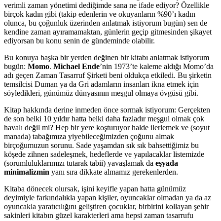
verimli zaman yönetimi dediğimde sana ne ifade ediyor? Özellikle
birçok kadın gibi (takip edenlerin ve okuyanların %90’ı kadın
olunca, bu çoğunluk üzerinden anlatmak istiyorum bugün) sen de
kendine zaman ayıramamaktan, günlerin geçip gitmesinden şikayet
ediyorsan bu konu senin de gündeminde olabilir.
Bu konuya başka bir yerden değinen bir kitabı anlatmak istiyorum
bugün:
Momo
.
Michael Ende
’nin 1973’te kaleme aldığı Momo’da
adı geçen Zaman Tasarruf Şirketi beni oldukça etkiledi. Bu şirketin
temsilcisi Duman ya da Gri adamların insanları ikna etmek için
söyledikleri, günümüz dünyasının meşgul olmaya övgüsü gibi.
Kitap hakkında derine inmeden önce sormak istiyorum: Gerçekten
de son belki 10 yıldır hatta belki daha fazladır meşgul olmak çok
havalı değil mi? Hep bir yere koşturuyor halde ilerlemek ve (soyut
manada) tabağımıza yiyebileceğimizden çoğunu almak
birçoğumuzun sorunu. Sade yaşamdan sık sık bahsettiğimiz bu
köşede zihnen sadeleşmek, hedeflerde ve yapılacaklar listemizde
(sorumluluklarımızı tutarak tabii) yavaşlamak da
eşyada
minimalizmin
yanı sıra dikkate almamız gerekenlerden.
Kitaba dönecek olursak, işini keyifle yapan hatta günümüz
deyimiyle farkındalıkla yapan kişiler, oyuncaklar olmadan ya da az
oyuncakla yaratıcılığını geliştiren çocuklar, birbirini kollayan şehir
sakinleri kitabın güzel karakterleri ama hepsi zaman tasarrufu