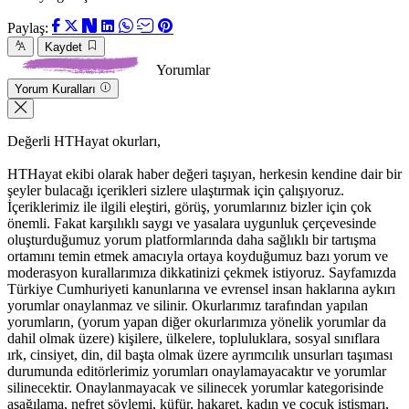
Paylaş:
Kaydet
Yorumlar
Yorum Kuralları
Değerli HTHayat okurları,
HTHayat ekibi olarak haber değeri taşıyan, herkesin kendine dair bir
şeyler bulacağı içerikleri sizlere ulaştırmak için çalışıyoruz.
İçeriklerimiz ile ilgili eleştiri, görüş, yorumlarınız bizler için çok
önemli. Fakat karşılıklı saygı ve yasalara uygunluk çerçevesinde
oluşturduğumuz yorum platformlarında daha sağlıklı bir tartışma
ortamını temin etmek amacıyla ortaya koyduğumuz bazı yorum ve
moderasyon kurallarımıza dikkatinizi çekmek istiyoruz. Sayfamızda
Türkiye Cumhuriyeti kanunlarına ve evrensel insan haklarına aykırı
yorumlar onaylanmaz ve silinir. Okurlarımız tarafından yapılan
yorumların, (yorum yapan diğer okurlarımıza yönelik yorumlar da
dahil olmak üzere) kişilere, ülkelere, topluluklara, sosyal sınıflara
ırk, cinsiyet, din, dil başta olmak üzere ayrımcılık unsurları taşıması
durumunda editörlerimiz yorumları onaylamayacaktır ve yorumlar
silinecektir. Onaylanmayacak ve silinecek yorumlar kategorisinde
aşağılama, nefret söylemi, küfür, hakaret, kadın ve çocuk istismarı,