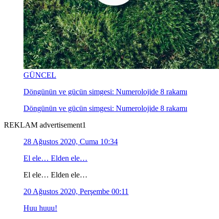
GÜNCEL
Döngünün ve gücün simgesi: Numerolojide 8 rakamı
Döngünün ve gücün simgesi: Numerolojide 8 rakamı
REKLAM advertisement1
28 Ağustos 2020, Cuma 10:34
El ele… Elden ele…
El ele… Elden ele…
20 Ağustos 2020, Perşembe 00:11
Huu huuu!