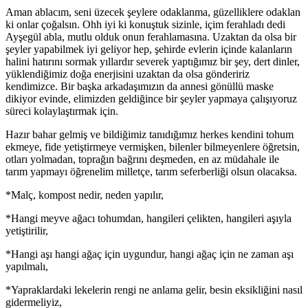
Aman ablacım, seni üzecek şeylere odaklanma, güzelliklere odaklan
ki onlar çoğalsın. Ohh iyi ki konuştuk sizinle, içim ferahladı dedi
Ayşegül abla, mutlu olduk onun ferahlamasına. Uzaktan da olsa bir
şeyler yapabilmek iyi geliyor hep, şehirde evlerin içinde kalanların
halini hatırını sormak yıllardır severek yaptığımız bir şey, dert dinler,
yüklendiğimiz doğa enerjisini uzaktan da olsa göndeririz
kendimizce. Bir başka arkadaşımızın da annesi gönüllü maske
dikiyor evinde, elimizden geldiğince bir şeyler yapmaya çalışıyoruz
süreci kolaylaştırmak için.
Hazır bahar gelmiş ve bildiğimiz tanıdığımız herkes kendini tohum
ekmeye, fide yetiştirmeye vermişken, bilenler bilmeyenlere öğretsin,
otları yolmadan, toprağın bağrını deşmeden, en az müdahale ile
tarım yapmayı öğrenelim milletçe, tarım seferberliği olsun olacaksa.
*Malç, kompost nedir, neden yapılır,
*Hangi meyve ağacı tohumdan, hangileri çelikten, hangileri aşıyla
yetiştirilir,
*Hangi aşı hangi ağaç için uygundur, hangi ağaç için ne zaman aşı
yapılmalı,
*Yapraklardaki lekelerin rengi ne anlama gelir, besin eksikliğini nasıl
gidermeliyiz,