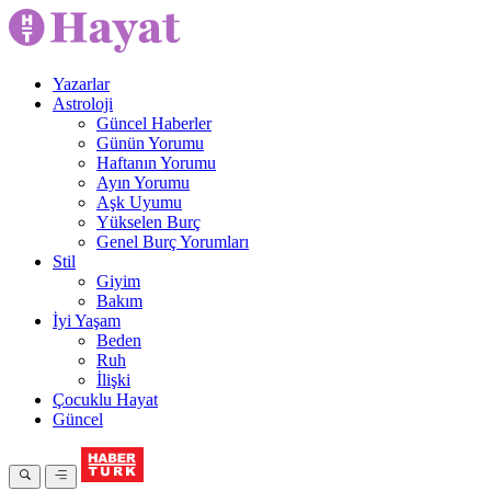
Yazarlar
Astroloji
Güncel Haberler
Günün Yorumu
Haftanın Yorumu
Ayın Yorumu
Aşk Uyumu
Yükselen Burç
Genel Burç Yorumları
Stil
Giyim
Bakım
İyi Yaşam
Beden
Ruh
İlişki
Çocuklu Hayat
Güncel