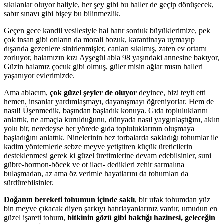
sıkılanlar oluyor haliyle, her şey gibi bu haller de geçip dönüşecek,
sabır sınavı gibi bişey bu bilinmezlik.
Geçen gece kandil vesilesiyle hal hatır sorduk büyüklerimize, pek
çok insan gibi onların da morali bozuk, karantinaya uymayıp
dışarıda gezenlere sinirlenmişler, canları sıkılmış, zaten ev ortamı
zorluyor, halamızın kızı Ayşegül abla 98 yaşındaki annesine bakıyor,
Güzin halamız çocuk gibi olmuş, güler misin ağlar mısın halleri
yaşanıyor evlerimizde.
Ama ablacım,
çok güzel şeyler de oluyor
deyince, bizi teyit etti
hemen, insanlar yardımlaşmayı, dayanışmayı öğreniyorlar. Hem de
nasıl! Üşenmedik, başından başladık konuya. Gıda topluluklarını
anlattık, ne amaçla kurulduğunu, dünyada nasıl yaygınlaştığını, aklın
yolu bir, neredeyse her yörede gıda topluluklarının oluşmaya
başladığını anlattık. Ninelerinin bez torbalarda sakladığı tohumlar ile
kadim yöntemlerle sebze meyve yetiştiren küçük üreticilerin
desteklenmesi gerek ki güzel üretimlerine devam edebilsinler, suni
gübre-hormon-böcek ve ot ilacı- dedikleri zehir sarmalına
bulaşmadan, az ama öz verimle hayatlarını da tohumları da
sürdürebilsinler.
Doğanın bereketi tohumun içinde saklı
, bir ufak tohumdan yüz
bin meyve çıkacak diyen şarkıyı hatırlayanlarınız vardır, umudun en
güzel işareti tohum,
bitkinin gözü gibi baktığı hazinesi, geleceğin