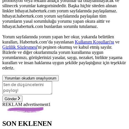
promosyon veya reklam amaçlı yorumlar da onaylanmayacak ve
silinecek yorumlar kategorisindedir. Başka hiçbir siteden alınan
linkler hthayat.haberturk.com yorum sayfalarında paylaşılamaz.
hthayat.haberturk.com yorum sayfalarında paylaşılan tüm
yorumların yasal sorumluluğu yorumu yapan okura aittir ve
hthayat.haberturk.com bunlardan sorumlu tutulamaz.
Yorum sayfalarında yorum yapan her okur, yukarıda belirtilen
kuralları, Haberturk.com’da yayınlanan
Kullanım Koşulları'nı
ve
Gizlilik Sözleşmesi
'ni peşinen okumuş ve kabul etmiş sayılır.
Bizlerle ve diğer okurlarımızla yorum kurallarına uygun
yorumlarınızı, görüşlerinizi yasalar, saygı, nezaket, birlikte yaşama
kuralları ve insan haklarına uygun şekilde paylaştığınız için teşekkür
ederiz.
Yorumları okudum onaylıyorum
Gönder
REKLAM advertisement1
SON EKLENEN