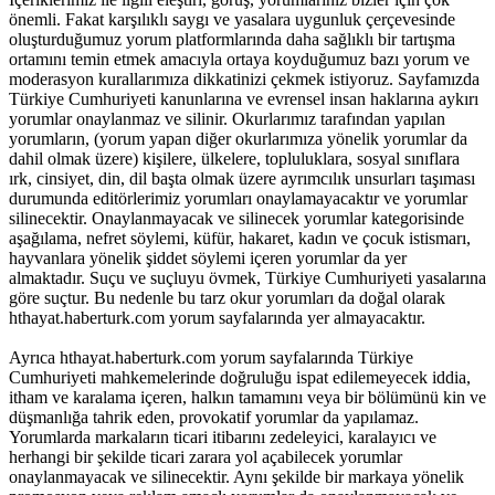
önemli. Fakat karşılıklı saygı ve yasalara uygunluk çerçevesinde
oluşturduğumuz yorum platformlarında daha sağlıklı bir tartışma
ortamını temin etmek amacıyla ortaya koyduğumuz bazı yorum ve
moderasyon kurallarımıza dikkatinizi çekmek istiyoruz. Sayfamızda
Türkiye Cumhuriyeti kanunlarına ve evrensel insan haklarına aykırı
yorumlar onaylanmaz ve silinir. Okurlarımız tarafından yapılan
yorumların, (yorum yapan diğer okurlarımıza yönelik yorumlar da
dahil olmak üzere) kişilere, ülkelere, topluluklara, sosyal sınıflara
ırk, cinsiyet, din, dil başta olmak üzere ayrımcılık unsurları taşıması
durumunda editörlerimiz yorumları onaylamayacaktır ve yorumlar
silinecektir. Onaylanmayacak ve silinecek yorumlar kategorisinde
aşağılama, nefret söylemi, küfür, hakaret, kadın ve çocuk istismarı,
hayvanlara yönelik şiddet söylemi içeren yorumlar da yer
almaktadır. Suçu ve suçluyu övmek, Türkiye Cumhuriyeti yasalarına
göre suçtur. Bu nedenle bu tarz okur yorumları da doğal olarak
hthayat.haberturk.com yorum sayfalarında yer almayacaktır.
Ayrıca hthayat.haberturk.com yorum sayfalarında Türkiye
Cumhuriyeti mahkemelerinde doğruluğu ispat edilemeyecek iddia,
itham ve karalama içeren, halkın tamamını veya bir bölümünü kin ve
düşmanlığa tahrik eden, provokatif yorumlar da yapılamaz.
Yorumlarda markaların ticari itibarını zedeleyici, karalayıcı ve
herhangi bir şekilde ticari zarara yol açabilecek yorumlar
onaylanmayacak ve silinecektir. Aynı şekilde bir markaya yönelik