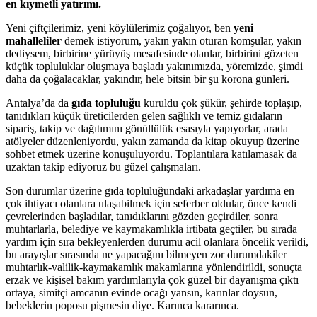
en kıymetli yatırımı.
Yeni çiftçilerimiz, yeni köylülerimiz çoğalıyor, ben
yeni
mahalleliler
demek istiyorum, yakın yakın oturan komşular, yakın
dediysem, birbirine yürüyüş mesafesinde olanlar, birbirini gözeten
küçük topluluklar oluşmaya başladı yakınımızda, yöremizde, şimdi
daha da çoğalacaklar, yakındır, hele bitsin bir şu korona günleri.
Antalya’da da
gıda topluluğu
kuruldu çok şükür, şehirde toplaşıp,
tanıdıkları küçük üreticilerden gelen sağlıklı ve temiz gıdaların
sipariş, takip ve dağıtımını gönüllülük esasıyla yapıyorlar, arada
atölyeler düzenleniyordu, yakın zamanda da kitap okuyup üzerine
sohbet etmek üzerine konuşuluyordu. Toplantılara katılamasak da
uzaktan takip ediyoruz bu güzel çalışmaları.
Son durumlar üzerine gıda topluluğundaki arkadaşlar yardıma en
çok ihtiyacı olanlara ulaşabilmek için seferber oldular, önce kendi
çevrelerinden başladılar, tanıdıklarını gözden geçirdiler, sonra
muhtarlarla, belediye ve kaymakamlıkla irtibata geçtiler, bu sırada
yardım için sıra bekleyenlerden durumu acil olanlara öncelik verildi,
bu arayışlar sırasında ne yapacağını bilmeyen zor durumdakiler
muhtarlık-valilik-kaymakamlık makamlarına yönlendirildi, sonuçta
erzak ve kişisel bakım yardımlarıyla çok güzel bir dayanışma çıktı
ortaya, simitçi amcanın evinde ocağı yansın, karınlar doysun,
bebeklerin poposu pişmesin diye. Karınca kararınca.