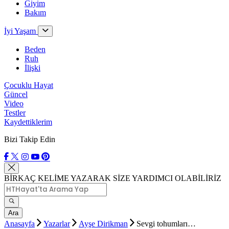
Giyim
Bakım
İyi Yaşam
Beden
Ruh
İlişki
Çocuklu Hayat
Güncel
Video
Testler
Kaydettiklerim
Bizi Takip Edin
BİRKAÇ KELİME YAZARAK SİZE YARDIMCI OLABİLİRİZ
Ara
Anasayfa
Yazarlar
Ayşe Dirikman
Sevgi tohumları…