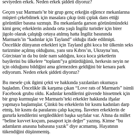
seviyeden erkek. Neden erkek şiddeti diyoruz?
Geçen yaz Marmaris’te bir grup genç erkeğin eğlence mekanlarına
müşteri çekebilmek için masalara çıkıp üstü çıplak dans ettiği
görüntüler basına sızmıştı. Bu mekanlarda garson görünümündeki
kimi genç erkeklerin aslında orta yaşlı İngiliz turistler için birer
jigolo olarak çalıştığı ortaya atılmış hatta İngiliz basınında
Marmaris’in “kadınlar için Tayland” olduğu ifade edilmişti.
Öncelikle dünyanın erkekleri için Tayland gibi koca bir ülkenin seks
turizmine açılmış olduğunu, yanı sıra Kıbrıs’ın, Ukrayna’nın,
Gürcistan’ın da bu ünle nam saldığını, koca koca şirketlerin
bayilerini bu ülkelere “toplantı”ya götürdüğünü, herkesin neyin ne
için olduğunu bildiğini ama görmezden geldiğini bir kenara park
ediyorum. Neden erkek şiddeti diyoruz?
Bu mesele çok ilgimi çekti ve hakkında yazılanları okumaya
başladım. Öncelikle ilk karşıma çıkan “Love rats of Marmaris” isimli
Facebook grubu oldu. Kadınlar kendilerini güvende hissetmek için
bir grup kurmuşlar ve Marmaris’teki erkekler hakkında ifşalar
yapmaya başlamışlar. Çünkü bu erkeklerin bir kısmı kadınları darp
etmiş, bir kısmı da paralarını çalıp kaçmış. İlaveten erkeklerin de
gururla kendilerini sergiledikleri başka sayfalar var. Altına da millet
“beline kuvvet koçum, pasaport için değer” yazmış. Kimse “bu
adamların anasına babasına yazık” diye acımamış. Hayatının
tükendiğini düşünmemiş.