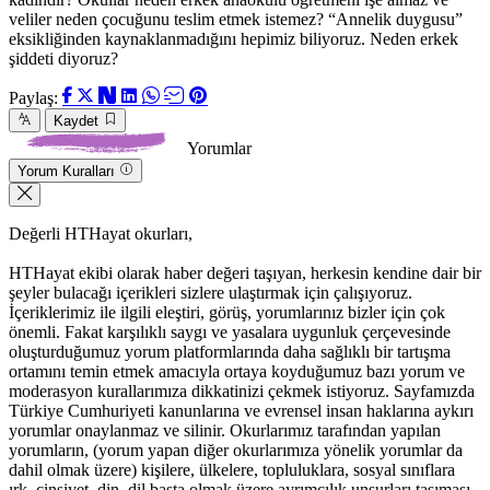
veliler neden çocuğunu teslim etmek istemez? “Annelik duygusu”
eksikliğinden kaynaklanmadığını hepimiz biliyoruz. Neden erkek
şiddeti diyoruz?
Paylaş:
Kaydet
Yorumlar
Yorum Kuralları
Değerli HTHayat okurları,
HTHayat ekibi olarak haber değeri taşıyan, herkesin kendine dair bir
şeyler bulacağı içerikleri sizlere ulaştırmak için çalışıyoruz.
İçeriklerimiz ile ilgili eleştiri, görüş, yorumlarınız bizler için çok
önemli. Fakat karşılıklı saygı ve yasalara uygunluk çerçevesinde
oluşturduğumuz yorum platformlarında daha sağlıklı bir tartışma
ortamını temin etmek amacıyla ortaya koyduğumuz bazı yorum ve
moderasyon kurallarımıza dikkatinizi çekmek istiyoruz. Sayfamızda
Türkiye Cumhuriyeti kanunlarına ve evrensel insan haklarına aykırı
yorumlar onaylanmaz ve silinir. Okurlarımız tarafından yapılan
yorumların, (yorum yapan diğer okurlarımıza yönelik yorumlar da
dahil olmak üzere) kişilere, ülkelere, topluluklara, sosyal sınıflara
ırk, cinsiyet, din, dil başta olmak üzere ayrımcılık unsurları taşıması