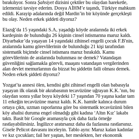
bırakılıyor. Sonra
Şahsiyet
dizisini çektiler bu olaydan hareketle,
izlemenizi tavsiye ederim. Dosya AİHM’e taşındı, Türkiye mahkum
edildi. Karayip adalarında değil Mardin’in bir köyünde gerçekleşti
bu olay. Neden erkek şiddeti diyoruz?
Elazığ’da 15 yaşındaki S.A, yaşadığı köyde aralarında iki erkek
kardeşinin de bulunduğu 26 kişinin cinsel istismarına maruz kaldı.
Diyarbakır’da yaşayan 14 yaşındaki zihinsel engelli çocuk F.B'nin,
aralarında kamu görevlilerinin de bulunduğu 21 kişi tarafından
sistematik biçimde cinsel istismara maruz bırakıldı. Kamu
görevlilerinin de aralarında bulunması ne demek? Vatandaşın
güvenliğini sağlamakla görevli, maaşını vatandaşın vergilerinden
alan devlet memurlarının da bizzat bu şiddetin faili olması demek.
Neden erkek şiddeti diyoruz?
Yozgat’ta annesi ölen, kendisi gibi zihinsel engelli olan babasıyla
yaşayan ilk olarak bir akrabasının tecavüzüne uğrayan K.K.’nın, bu
olaydan sonra yıllar boyu köydeki 17 yaşından 70 yaşına kadar tam
11 erkeğin tecavüzüne maruz kaldı. K.K. hamile kalınca durum
ortaya çıktı, uzman raporlarına göre bu sistematik tecavüzünü bilen
köy ahalisi duruma engel olmadığı gibi kadına ‘Altın Kız’ lakabı
taktı. Basit bir Google aramasıyla çok daha fazla örneğe
rastlayabilirsiniz. İngilizce aratırsanız daha da fazlasına rastlarsınız.
Gisele Pelicot davasını inceleyin. Tablo aynı: Maruz kalan kadınlar
ve kız çocukları; fail her yaştan, her meslekten, her ekonomik