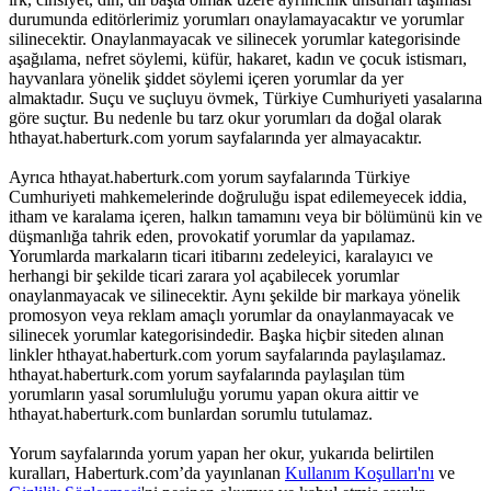
durumunda editörlerimiz yorumları onaylamayacaktır ve yorumlar
silinecektir. Onaylanmayacak ve silinecek yorumlar kategorisinde
aşağılama, nefret söylemi, küfür, hakaret, kadın ve çocuk istismarı,
hayvanlara yönelik şiddet söylemi içeren yorumlar da yer
almaktadır. Suçu ve suçluyu övmek, Türkiye Cumhuriyeti yasalarına
göre suçtur. Bu nedenle bu tarz okur yorumları da doğal olarak
hthayat.haberturk.com yorum sayfalarında yer almayacaktır.
Ayrıca hthayat.haberturk.com yorum sayfalarında Türkiye
Cumhuriyeti mahkemelerinde doğruluğu ispat edilemeyecek iddia,
itham ve karalama içeren, halkın tamamını veya bir bölümünü kin ve
düşmanlığa tahrik eden, provokatif yorumlar da yapılamaz.
Yorumlarda markaların ticari itibarını zedeleyici, karalayıcı ve
herhangi bir şekilde ticari zarara yol açabilecek yorumlar
onaylanmayacak ve silinecektir. Aynı şekilde bir markaya yönelik
promosyon veya reklam amaçlı yorumlar da onaylanmayacak ve
silinecek yorumlar kategorisindedir. Başka hiçbir siteden alınan
linkler hthayat.haberturk.com yorum sayfalarında paylaşılamaz.
hthayat.haberturk.com yorum sayfalarında paylaşılan tüm
yorumların yasal sorumluluğu yorumu yapan okura aittir ve
hthayat.haberturk.com bunlardan sorumlu tutulamaz.
Yorum sayfalarında yorum yapan her okur, yukarıda belirtilen
kuralları, Haberturk.com’da yayınlanan
Kullanım Koşulları'nı
ve