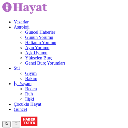
Yazarlar
Astroloji
Güncel Haberler
Günün Yorumu
Haftanın Yorumu
Ayın Yorumu
Aşk Uyumu
Yükselen Burç
Genel Burç Yorumları
Stil
Giyim
Bakım
İyi Yaşam
Beden
Ruh
İlişki
Çocuklu Hayat
Güncel