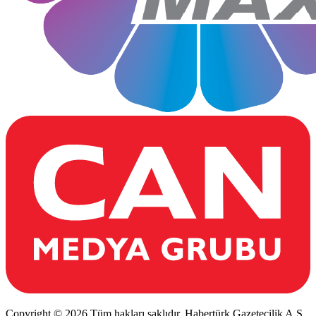
Copyright © 2026 Tüm hakları saklıdır. Habertürk Gazetecilik A.Ş.