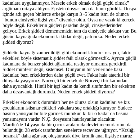
kadınlara uygulanmıyor. Mesele erkek olmak değil güçlü olmak”
argümanı ortaya atılıyor. Epstein dosyasında da bunu gördük. Dosya
içinde adı geçen binlerce erkeğe karşın 3 -5 kadın ismi de olunca
“bunun cinsiyetle ilgisi yok” diyenler oldu. Oysa ne yazık ki gerçek
böyle değil. Erkeklerin güçleri paradan değil, cinsiyetlerinden
geliyor. Erkek şiddeti demememizin tam da cinsiyetle alakası var. Bu
gücün kaynağı da ekonomik iktidar değil, patriarka. Neden erkek
şiddeti diyoruz?
Şiddetin kaynağı zannedildiği gibi ekonomik kudret olsaydı, fakir
erkekleri böyle sistematik şiddet faili olarak görmezdik. Ayrıca güçlü
kadınlara da benzer şiddet ağlarında rastlıyor olmamız gerekirdi.
Şiddet münferit değil, sistemsel. Dünyanın bir yerlerinde bazı
kadınlar, bazı erkeklerden daha güçlü evet. Fakat hala ataerkil bir
dünyada yaşıyoruz. Norveçli bir erkek de Norveçli bir kadından
daha ayrıcalıklı. Hintli bir işçi kadın da kendi sınıfından bir erkekten
daha dezavantajlı durumda. Neden erkek şiddeti diyoruz?
Erkekler ekonomik durumları her ne olursa olsun kadınları ve kız
çocuklarını istismar ettikleri vakalara suç ortaklığı kuruyor. Sadece
basına yansıyanlar bile görmek mümkün ki bir o kadar da basına
yansımayanı vardır. N.Ç. dosyasını hatırlayanlar olacaktır.
Mardin’de 14 yaşında bir çocuk aralarında devlet memurlarının da
bulunduğu 28 erkek tarafından senelerce tecavüze uğruyor. “Kızlığı
bozmak” daha ağır suç oluşturacak diye kronik anal ilişkiye maruz