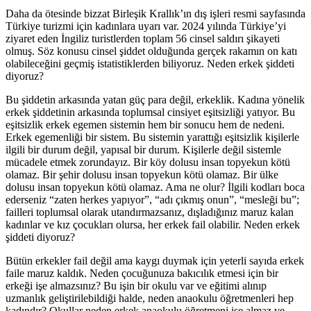
Daha da ötesinde bizzat Birleşik Krallık’ın dış işleri resmi sayfasında
Türkiye turizmi için kadınlara uyarı var. 2024 yılında Türkiye’yi
ziyaret eden İngiliz turistlerden toplam 56 cinsel saldırı şikayeti
olmuş. Söz konusu cinsel şiddet olduğunda gerçek rakamın on katı
olabileceğini geçmiş istatistiklerden biliyoruz. Neden erkek şiddeti
diyoruz?
Bu şiddetin arkasında yatan güç para değil, erkeklik. Kadına yönelik
erkek şiddetinin arkasında toplumsal cinsiyet eşitsizliği yatıyor. Bu
eşitsizlik erkek egemen sistemin hem bir sonucu hem de nedeni.
Erkek egemenliği bir sistem. Bu sistemin yarattığı eşitsizlik kişilerle
ilgili bir durum değil, yapısal bir durum. Kişilerle değil sistemle
mücadele etmek zorundayız. Bir köy dolusu insan topyekun kötü
olamaz. Bir şehir dolusu insan topyekun kötü olamaz. Bir ülke
dolusu insan topyekun kötü olamaz. Ama ne olur? İlgili kodları boca
ederseniz “zaten herkes yapıyor”, “adı çıkmış onun”, “mesleği bu”;
failleri toplumsal olarak utandırmazsanız, dışladığınız maruz kalan
kadınlar ve kız çocukları olursa, her erkek fail olabilir. Neden erkek
şiddeti diyoruz?
Bütün erkekler fail değil ama kaygı duymak için yeterli sayıda erkek
faile maruz kaldık. Neden çocuğunuza bakıcılık etmesi için bir
erkeği işe almazsınız? Bu işin bir okulu var ve eğitimi alınıp
uzmanlık geliştirilebildiği halde, neden anaokulu öğretmenleri hep
kadındır? Okullar neden erkek anaokulu öğretmeni işe almaz ve