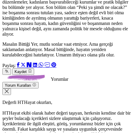
düzenlemeler, kadınların başvurabileceği kurumlar ve pratik bilgiler
bu bölümde yer alıyor. Son bölüm olan “Peki ya şimdi ne olacak?”
ise boşanma sonrası tutulan yası, sadece eşten değil evli biri olma
kimliğinden de ayrılmış olmanın yarattığı bariyerleri, kısaca
boşanma sonrası hayatı, kadın güvenliğini ve boşanmanın neden
yalnızca kişisel değil, aynı zamanda politik bir mesele olduğunu ele
alıyor.
Masalın Bittiği Yer, mutlu sonlar vaat etmiyor. Ama gerçeği
saklamadan anlatıyor. Masal bittiğinde, hayatın yeniden
kurulabileceğini hatırlatıyor. Umarım ihtiyacı olana şifa olur.
Paylaş:
Kaydet
Yorumlar
Yorum Kuralları
Değerli HTHayat okurları,
HTHayat ekibi olarak haber değeri taşıyan, herkesin kendine dair bir
şeyler bulacağı içerikleri sizlere ulaştırmak için çalışıyoruz.
İçeriklerimiz ile ilgili eleştiri, görüş, yorumlarınız bizler için çok
önemli. Fakat karşılıklı saygı ve yasalara uygunluk çerçevesinde