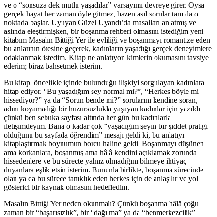
ve o “sonsuza dek mutlu yaşadılar” varsayımı devreye girer. Oysa
gerçek hayat her zaman öyle gitmez, bazen asıl sorular tam da o
noktada başlar. Uyuyan Güzel Uyandı’da masalları anlatmış ve
aslında eleştirmişken, bir boşanma rehberi olmasını istediğim yeni
kitabım Masalın Bittiği Yer ile evliliği ve boşanmayı romantize eden
bu anlatının ötesine geçerek, kadınların yaşadığı gerçek deneyimlere
odaklanmak istedim. Kitap ne anlatıyor, kimlerin okumasını tavsiye
ederim; biraz bahsetmek isterim.
Bu kitap, öncelikle içinde bulunduğu ilişkiyi sorgulayan kadınlara
hitap ediyor. “Bu yaşadığım şey normal mi?”, “Herkes böyle mi
hissediyor?” ya da “Sorun bende mi?” sorularını kendine soran,
adını koyamadığı bir huzursuzlukla yaşayan kadınlar için yazıldı
çünkü ben sebuka sayfası altında her gün bu kadınlarla
iletişimdeyim. Bana o kadar çok “yaşadığım şeyin bir şiddet pratiği
olduğunu bu sayfada öğrendim” mesajı geldi ki, bu anlatıyı
kitaplaştırmak boynumun borcu haline geldi. Boşanmayı düşünen
ama korkanlara, boşanmış ama hâlâ kendini açıklamak zorunda
hissedenlere ve bu süreçte yalnız olmadığını bilmeye ihtiyaç
duyanlara eşlik etsin isterim. Bununla birlikte, boşanma sürecinde
olan ya da bu sürece tanıklık eden herkes için de anlaşılır ve yol
gösterici bir kaynak olmasını hedefledim.
Masalın Bittiği Yer neden okunmalı? Çünkü boşanma hâlâ çoğu
zaman bir “başarısızlık”, bir “dağılma” ya da “benmerkezcilik”