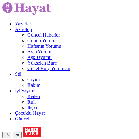
Yazarlar
Astroloji
Güncel Haberler
Günün Yorumu
Haftanın Yorumu
Ayın Yorumu
Aşk Uyumu
Yükselen Burç
Genel Burç Yorumları
Stil
Giyim
Bakım
İyi Yaşam
Beden
Ruh
İlişki
Çocuklu Hayat
Güncel