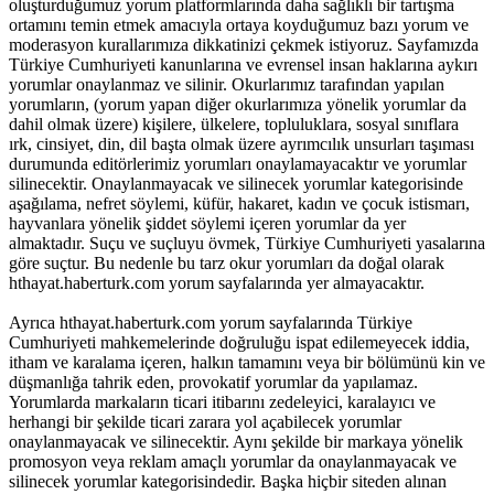
oluşturduğumuz yorum platformlarında daha sağlıklı bir tartışma
ortamını temin etmek amacıyla ortaya koyduğumuz bazı yorum ve
moderasyon kurallarımıza dikkatinizi çekmek istiyoruz. Sayfamızda
Türkiye Cumhuriyeti kanunlarına ve evrensel insan haklarına aykırı
yorumlar onaylanmaz ve silinir. Okurlarımız tarafından yapılan
yorumların, (yorum yapan diğer okurlarımıza yönelik yorumlar da
dahil olmak üzere) kişilere, ülkelere, topluluklara, sosyal sınıflara
ırk, cinsiyet, din, dil başta olmak üzere ayrımcılık unsurları taşıması
durumunda editörlerimiz yorumları onaylamayacaktır ve yorumlar
silinecektir. Onaylanmayacak ve silinecek yorumlar kategorisinde
aşağılama, nefret söylemi, küfür, hakaret, kadın ve çocuk istismarı,
hayvanlara yönelik şiddet söylemi içeren yorumlar da yer
almaktadır. Suçu ve suçluyu övmek, Türkiye Cumhuriyeti yasalarına
göre suçtur. Bu nedenle bu tarz okur yorumları da doğal olarak
hthayat.haberturk.com yorum sayfalarında yer almayacaktır.
Ayrıca hthayat.haberturk.com yorum sayfalarında Türkiye
Cumhuriyeti mahkemelerinde doğruluğu ispat edilemeyecek iddia,
itham ve karalama içeren, halkın tamamını veya bir bölümünü kin ve
düşmanlığa tahrik eden, provokatif yorumlar da yapılamaz.
Yorumlarda markaların ticari itibarını zedeleyici, karalayıcı ve
herhangi bir şekilde ticari zarara yol açabilecek yorumlar
onaylanmayacak ve silinecektir. Aynı şekilde bir markaya yönelik
promosyon veya reklam amaçlı yorumlar da onaylanmayacak ve
silinecek yorumlar kategorisindedir. Başka hiçbir siteden alınan