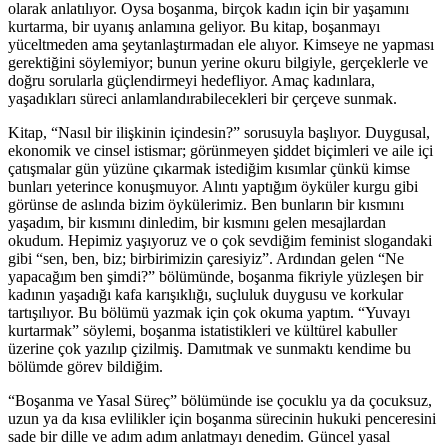
olarak anlatılıyor. Oysa boşanma, birçok kadın için bir yaşamını
kurtarma, bir uyanış anlamına geliyor. Bu kitap, boşanmayı
yüceltmeden ama şeytanlaştırmadan ele alıyor. Kimseye ne yapması
gerektiğini söylemiyor; bunun yerine okuru bilgiyle, gerçeklerle ve
doğru sorularla güçlendirmeyi hedefliyor. Amaç kadınlara,
yaşadıkları süreci anlamlandırabilecekleri bir çerçeve sunmak.
Kitap, “Nasıl bir ilişkinin içindesin?” sorusuyla başlıyor. Duygusal,
ekonomik ve cinsel istismar; görünmeyen şiddet biçimleri ve aile içi
çatışmalar gün yüzüne çıkarmak istediğim kısımlar çünkü kimse
bunları yeterince konuşmuyor. Alıntı yaptığım öyküler kurgu gibi
görünse de aslında bizim öykülerimiz. Ben bunların bir kısmını
yaşadım, bir kısmını dinledim, bir kısmını gelen mesajlardan
okudum. Hepimiz yaşıyoruz ve o çok sevdiğim feminist slogandaki
gibi “sen, ben, biz; birbirimizin çaresiyiz”. Ardından gelen “Ne
yapacağım ben şimdi?” bölümünde, boşanma fikriyle yüzleşen bir
kadının yaşadığı kafa karışıklığı, suçluluk duygusu ve korkular
tartışılıyor. Bu bölümü yazmak için çok okuma yaptım. “Yuvayı
kurtarmak” söylemi, boşanma istatistikleri ve kültürel kabuller
üzerine çok yazılıp çizilmiş. Damıtmak ve sunmaktı kendime bu
bölümde görev bildiğim.
“Boşanma ve Yasal Süreç” bölümünde ise çocuklu ya da çocuksuz,
uzun ya da kısa evlilikler için boşanma sürecinin hukuki penceresini
sade bir dille ve adım adım anlatmayı denedim. Güncel yasal