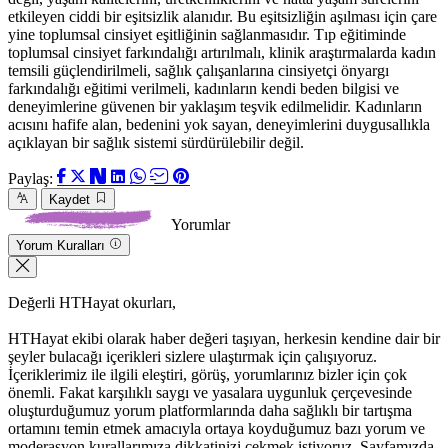
etkileyen ciddi bir eşitsizlik alanıdır. Bu eşitsizliğin aşılması için çare
yine toplumsal cinsiyet eşitliğinin sağlanmasıdır. Tıp eğitiminde
toplumsal cinsiyet farkındalığı artırılmalı, klinik araştırmalarda kadın
temsili güçlendirilmeli, sağlık çalışanlarına cinsiyetçi önyargı
farkındalığı eğitimi verilmeli, kadınların kendi beden bilgisi ve
deneyimlerine güvenen bir yaklaşım teşvik edilmelidir. Kadınların
acısını hafife alan, bedenini yok sayan, deneyimlerini duygusallıkla
açıklayan bir sağlık sistemi sürdürülebilir değil.
Paylaş:
Kaydet
Yorumlar
Yorum Kuralları
Değerli HTHayat okurları,
HTHayat ekibi olarak haber değeri taşıyan, herkesin kendine dair bir
şeyler bulacağı içerikleri sizlere ulaştırmak için çalışıyoruz.
İçeriklerimiz ile ilgili eleştiri, görüş, yorumlarınız bizler için çok
önemli. Fakat karşılıklı saygı ve yasalara uygunluk çerçevesinde
oluşturduğumuz yorum platformlarında daha sağlıklı bir tartışma
ortamını temin etmek amacıyla ortaya koyduğumuz bazı yorum ve
moderasyon kurallarımıza dikkatinizi çekmek istiyoruz. Sayfamızda