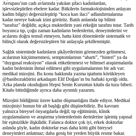
Avrupası’nın cadı avlarında yakılan şifacı kadınlardan,
işlevsizleştirilen ebelere kadar. Bitkilerin farmakolojisinden anlayan
kadim bilgiyi değersizleştirip “koca karı ilacı” adlandırmalarına
kadar nereye baksak izini görürüz. Batılı anlamda tıp bilimi
“tarafsız” değildir, açıkça muktedirin yani erkeğin tarafını tutar. Tarih
boyunca tıp, çoğu zaman kadınların bedenlerini, deneyimlerini ve
acılarını doğru temsil etmeyen, hatta kimi dönemlerde sistematik ve
bilinçli olarak değersizleştiren bir anlayışla şekillenmiştir.
Sağlık sisteminde kadınların şikâyetlerinin görmezden gelinmesi,
acılarının küçümsenmesi, semptomlarının “abartı”, “histeri” ya da
“duygusal reaksiyon” olarak etiketlenmesi ve bilimsel araştırmalarda
kadın bedeninin ihmal edilmesi gibi uygulamalarının bir adı var;
medikal mizojini. Bu konu hakkında yazma iştahımı körükleyen
@basibozukbirisi arkadaşım Elif Doğan’ın bu haftaki içeriği oldu.
Arka planda okuduğum Hepsi Senin Kuruntun kitabı da tuzu biberi.
Kitabı bitirdiğimde ayrıca daha ayrıntılı yazarım.
Mizojini bildiğimiz üzere kadın düşmanlığını ifade ediyor. Medikal
mizojiniyi bunun bir alt başlığı gibi düşünebiliriz. Bu kavram
yalnızca bireysel önyargılarla değil; tıp eğitiminin, klinik
uygulamaların ve araştırma yöntemlerinin derinlerine işlemiş yapısal
bir eşitsizlikle ilişkilidir. Falanca doktor çok iyi, erkek doktorlar
aslında şöyle, kadın doktorlar esas daha kötü gibi bireysel
deneyimleri anlatmaz; daha geniş bir yerden büyük resme bakar.