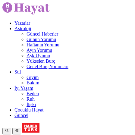
Yazarlar
Astroloji
Güncel Haberler
Günün Yorumu
Haftanın Yorumu
Ayın Yorumu
Aşk Uyumu
Yükselen Burç
Genel Burç Yorumları
Stil
Giyim
Bakım
İyi Yaşam
Beden
Ruh
İlişki
Çocuklu Hayat
Güncel