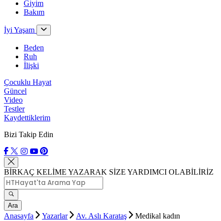
Giyim
Bakım
İyi Yaşam
Beden
Ruh
İlişki
Çocuklu Hayat
Güncel
Video
Testler
Kaydettiklerim
Bizi Takip Edin
BİRKAÇ KELİME YAZARAK SİZE YARDIMCI OLABİLİRİZ
Ara
Anasayfa
Yazarlar
Av. Aslı Karataş
Medikal kadın