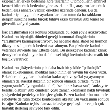
ekipmanları erkek bedenine göre tasarlanır. Otomobillerin emniyet
kemeri bile erkek bedenine göre tasarlanır. İlaç araştırmaları erkek
bedeni esas alınarak yapılır, erkekler üzerinde denenir. Bu da
kadınlar için uygun doz ayarlamalarından tutun da hastalıkların
gelişim sürecine kadar birçok bilgiyi eksik bıraktığı gibi temel bir
güvenlik zafiyeti yaratır.
İlaç araştırmaları söz konusu olduğunda bu açığı şöyle açıklıyorlar:
Kadınların biyolojik ritimleri gereği hormonal döngülerinin
“araştırmayı karmaşıklaştırıyor”, bu nedenle daha stabil bir hormon
düzeyine sahip erkek bedeni esas alınıyor. Bu çözümde kadınlar
yeterince güvende mi? Elbette değil. Bu gerekçeyle kadınlar klinik
deneylerden dışlanıyor bu da bilimsel bilgi üretiminde sistematik bir
boşluk yaratıyor.
Kadınların şikâyetlerinin çok daha hızlı bir şekilde “psikolojik”
olarak etiketlenmesi, medikal mizojininin en yaygın bir diğer yüzü.
Erkeklerin duygularını kadınlar kadar açık ve şeffaf yaşayamıyor
olmaları da ataerkil düzenin bir sonucu olmakla birlikte; “Stres
yapmışsındır”, “yorgunluktandır”, “sen biraz hassassın”, “anksiyete
belirtisi olabilir” gibi cümleler, çoğu zaman kadınların haklı biyolojik
şikâyetlerini perdeleyen bir işlev görür. Bazen kadınlar bu muamele
sebebiyle de rutin doktor kontrollerini aksatır. Bu yaklaşımın sonucu
ise ağır: Kadınlar teşhis alamaz, tedaviye geç başlanır ve pek çok
hastalık ilerlemiş seviyede fark edilir.