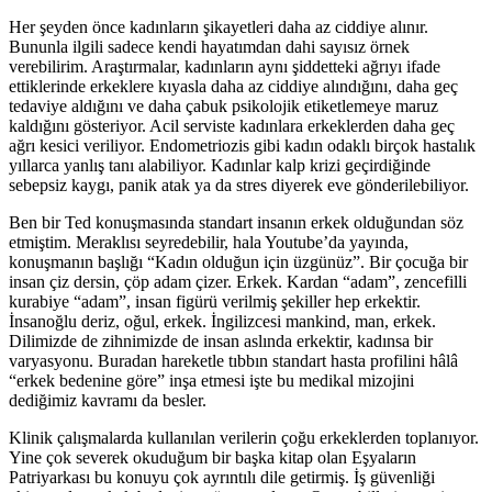
Her şeyden önce kadınların şikayetleri daha az ciddiye alınır.
Bununla ilgili sadece kendi hayatımdan dahi sayısız örnek
verebilirim. Araştırmalar, kadınların aynı şiddetteki ağrıyı ifade
ettiklerinde erkeklere kıyasla daha az ciddiye alındığını, daha geç
tedaviye aldığını ve daha çabuk psikolojik etiketlemeye maruz
kaldığını gösteriyor. Acil serviste kadınlara erkeklerden daha geç
ağrı kesici veriliyor. Endometriozis gibi kadın odaklı birçok hastalık
yıllarca yanlış tanı alabiliyor. Kadınlar kalp krizi geçirdiğinde
sebepsiz kaygı, panik atak ya da stres diyerek eve gönderilebiliyor.
Ben bir Ted konuşmasında standart insanın erkek olduğundan söz
etmiştim. Meraklısı seyredebilir, hala Youtube’da yayında,
konuşmanın başlığı “Kadın olduğun için üzgünüz”. Bir çocuğa bir
insan çiz dersin, çöp adam çizer. Erkek. Kardan “adam”, zencefilli
kurabiye “adam”, insan figürü verilmiş şekiller hep erkektir.
İnsanoğlu deriz, oğul, erkek. İngilizcesi mankind, man, erkek.
Dilimizde de zihnimizde de insan aslında erkektir, kadınsa bir
varyasyonu. Buradan hareketle tıbbın standart hasta profilini hâlâ
“erkek bedenine göre” inşa etmesi işte bu medikal mizojini
dediğimiz kavramı da besler.
Klinik çalışmalarda kullanılan verilerin çoğu erkeklerden toplanıyor.
Yine çok severek okuduğum bir başka kitap olan Eşyaların
Patriyarkası bu konuyu çok ayrıntılı dile getirmiş. İş güvenliği