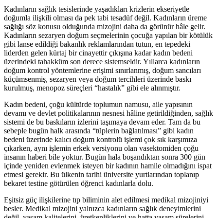
Kadınların sağlık tesislerinde yaşadıkları krizlerin ekseriyetle
doğumla ilişkili olması da pek tabi tesadüf değil. Kadınların üreme
sağlığı söz konusu olduğunda mizojini daha da görünür hâle gelir.
Kadınların sezaryen doğum seçmelerinin çocuğa yapılan bir kötülük
gibi lanse edildiği bakanlık reklamlarından tutun, en tepedeki
liderden gelen kürtaj bir cinayettir çıkışına kadar kadın bedeni
üzerindeki tahakküm son derece sistemseldir. Yıllarca kadınların
doğum kontrol yöntemlerine erişimi sınırlanmış, doğum sancıları
küçümsenmiş, sezaryen veya doğum tercihleri üzerinde baskı
kurulmuş, menopoz süreçleri “hastalık” gibi ele alınmıştır.
Kadın bedeni, çoğu kültürde toplumun namusu, aile yapısının
devamı ve devlet politikalarının nesnesi hâline getirildiğinden, sağlık
sistemi de bu baskıların izlerini taşımaya devam eder. Tam da bu
sebeple bugün halk arasında “tüplerin bağlatılması” gibi kadın
bedeni üzerinde kalıcı doğum kontrolü işlemi çok sık karşımıza
çıkarken, aynı işlemin erkek versiyonu olan vasektomiden çoğu
insanın haberi bile yoktur. Bugün hala boşandıktan sonra 300 gün
içinde yeniden evlenmek isteyen bir kadının hamile olmadığını ispat
etmesi gerekir. Bu ülkenin tarihi üniversite yurtlarından toplanıp
bekaret testine götürülen öğrenci kadınlarla dolu.
Eşitsiz güç ilişkilerine tıp biliminin alet edilmesi medikal mizojiniyi
besler. Medikal mizojini yalnızca kadınların sağlık deneyimlerini
değil, yaşam kalitelerini, üretkenliklerini ve hatta yaşam sürelerini