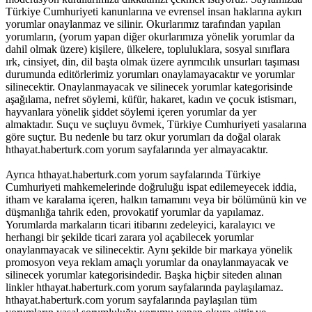
Türkiye Cumhuriyeti kanunlarına ve evrensel insan haklarına aykırı
yorumlar onaylanmaz ve silinir. Okurlarımız tarafından yapılan
yorumların, (yorum yapan diğer okurlarımıza yönelik yorumlar da
dahil olmak üzere) kişilere, ülkelere, topluluklara, sosyal sınıflara
ırk, cinsiyet, din, dil başta olmak üzere ayrımcılık unsurları taşıması
durumunda editörlerimiz yorumları onaylamayacaktır ve yorumlar
silinecektir. Onaylanmayacak ve silinecek yorumlar kategorisinde
aşağılama, nefret söylemi, küfür, hakaret, kadın ve çocuk istismarı,
hayvanlara yönelik şiddet söylemi içeren yorumlar da yer
almaktadır. Suçu ve suçluyu övmek, Türkiye Cumhuriyeti yasalarına
göre suçtur. Bu nedenle bu tarz okur yorumları da doğal olarak
hthayat.haberturk.com yorum sayfalarında yer almayacaktır.
Ayrıca hthayat.haberturk.com yorum sayfalarında Türkiye
Cumhuriyeti mahkemelerinde doğruluğu ispat edilemeyecek iddia,
itham ve karalama içeren, halkın tamamını veya bir bölümünü kin ve
düşmanlığa tahrik eden, provokatif yorumlar da yapılamaz.
Yorumlarda markaların ticari itibarını zedeleyici, karalayıcı ve
herhangi bir şekilde ticari zarara yol açabilecek yorumlar
onaylanmayacak ve silinecektir. Aynı şekilde bir markaya yönelik
promosyon veya reklam amaçlı yorumlar da onaylanmayacak ve
silinecek yorumlar kategorisindedir. Başka hiçbir siteden alınan
linkler hthayat.haberturk.com yorum sayfalarında paylaşılamaz.
hthayat.haberturk.com yorum sayfalarında paylaşılan tüm