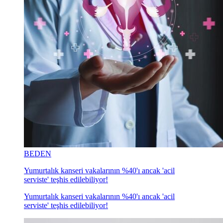
BEDEN
Yumurtalık kanseri vakalarının %40'ı ancak 'acil
serviste' teşhis edilebiliyor!
Yumurtalık kanseri vakalarının %40'ı ancak 'acil
serviste' teşhis edilebiliyor!