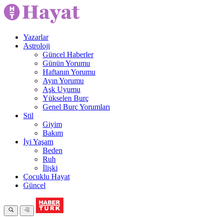
Yazarlar
Astroloji
Güncel Haberler
Günün Yorumu
Haftanın Yorumu
Ayın Yorumu
Aşk Uyumu
Yükselen Burç
Genel Burç Yorumları
Stil
Giyim
Bakım
İyi Yaşam
Beden
Ruh
İlişki
Çocuklu Hayat
Güncel