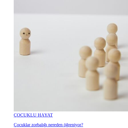
ÇOCUKLU HAYAT
Çocuklar zorbalığı nereden öğreniyor?