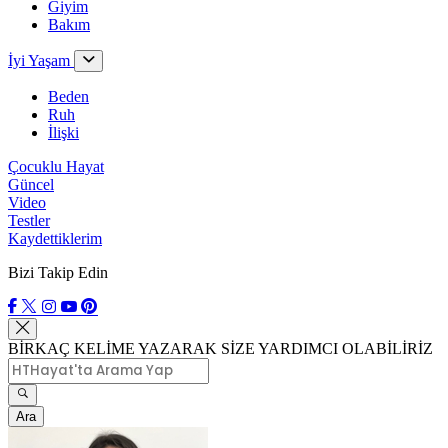
Giyim
Bakım
İyi Yaşam
Beden
Ruh
İlişki
Çocuklu Hayat
Güncel
Video
Testler
Kaydettiklerim
Bizi Takip Edin
BİRKAÇ KELİME YAZARAK SİZE YARDIMCI OLABİLİRİZ
Ara