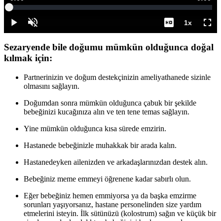
Yüklendi
:
0%
Süre
1x
Duraklat
Sesi
Oynatma
Tam
Aç
Hızı
Ekr
Sezaryende bile doğumu mümkün olduğunca doğal
kılmak için:
Partnerinizin ve doğum destekçinizin ameliyathanede sizinle
olmasını sağlayın.
Doğumdan sonra mümkün olduğunca çabuk bir şekilde
bebeğinizi kucağınıza alın ve ten tene temas sağlayın.
Yine mümkün olduğunca kısa sürede emzirin.
Hastanede bebeğinizle muhakkak bir arada kalın.
Hastanedeyken ailenizden ve arkadaşlarınızdan destek alın.
Bebeğiniz meme emmeyi öğrenene kadar sabırlı olun.
Eğer bebeğiniz hemen emmiyorsa ya da başka emzirme
sorunları yaşıyorsanız, hastane personelinden size yardım
etmelerini isteyin. İlk sütünüzü (kolostrum) sağın ve küçük bir