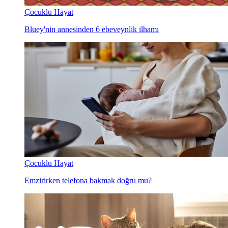
Çocuklu Hayat
Bluey'nin annesinden 6 ebeveynlik ilhamı
Çocuklu Hayat
Emzirirken telefona bakmak doğru mu?