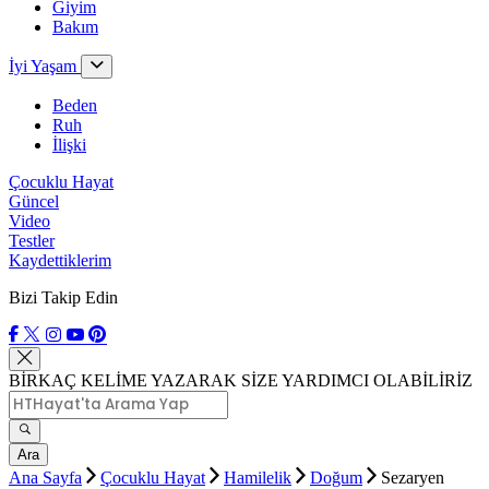
Giyim
Bakım
İyi Yaşam
Beden
Ruh
İlişki
Çocuklu Hayat
Güncel
Video
Testler
Kaydettiklerim
Bizi Takip Edin
BİRKAÇ KELİME YAZARAK SİZE YARDIMCI OLABİLİRİZ
Ara
Ana Sayfa
Çocuklu Hayat
Hamilelik
Doğum
Sezaryen