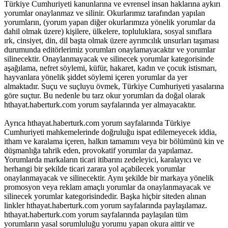
Türkiye Cumhuriyeti kanunlarına ve evrensel insan haklarına aykırı
yorumlar onaylanmaz ve silinir. Okurlarımız tarafından yapılan
yorumların, (yorum yapan diğer okurlarımıza yönelik yorumlar da
dahil olmak üzere) kişilere, ülkelere, topluluklara, sosyal sınıflara
ırk, cinsiyet, din, dil başta olmak üzere ayrımcılık unsurları taşıması
durumunda editörlerimiz yorumları onaylamayacaktır ve yorumlar
silinecektir. Onaylanmayacak ve silinecek yorumlar kategorisinde
aşağılama, nefret söylemi, küfür, hakaret, kadın ve çocuk istismarı,
hayvanlara yönelik şiddet söylemi içeren yorumlar da yer
almaktadır. Suçu ve suçluyu övmek, Türkiye Cumhuriyeti yasalarına
göre suçtur. Bu nedenle bu tarz okur yorumları da doğal olarak
hthayat.haberturk.com yorum sayfalarında yer almayacaktır.
Ayrıca hthayat.haberturk.com yorum sayfalarında Türkiye
Cumhuriyeti mahkemelerinde doğruluğu ispat edilemeyecek iddia,
itham ve karalama içeren, halkın tamamını veya bir bölümünü kin ve
düşmanlığa tahrik eden, provokatif yorumlar da yapılamaz.
Yorumlarda markaların ticari itibarını zedeleyici, karalayıcı ve
herhangi bir şekilde ticari zarara yol açabilecek yorumlar
onaylanmayacak ve silinecektir. Aynı şekilde bir markaya yönelik
promosyon veya reklam amaçlı yorumlar da onaylanmayacak ve
silinecek yorumlar kategorisindedir. Başka hiçbir siteden alınan
linkler hthayat.haberturk.com yorum sayfalarında paylaşılamaz.
hthayat.haberturk.com yorum sayfalarında paylaşılan tüm
yorumların yasal sorumluluğu yorumu yapan okura aittir ve