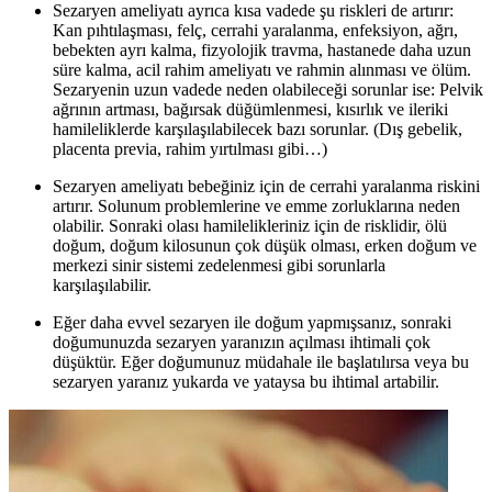
Sezaryen ameliyatı ayrıca kısa vadede şu riskleri de artırır:
Kan pıhtılaşması, felç, cerrahi yaralanma, enfeksiyon, ağrı,
bebekten ayrı kalma, fizyolojik travma, hastanede daha uzun
süre kalma, acil rahim ameliyatı ve rahmin alınması ve ölüm.
Sezaryenin uzun vadede neden olabileceği sorunlar ise: Pelvik
ağrının artması, bağırsak düğümlenmesi, kısırlık ve ileriki
hamileliklerde karşılaşılabilecek bazı sorunlar. (Dış gebelik,
placenta previa, rahim yırtılması gibi…)
Sezaryen ameliyatı bebeğiniz için de cerrahi yaralanma riskini
artırır. Solunum problemlerine ve emme zorluklarına neden
olabilir. Sonraki olası hamilelikleriniz için de risklidir, ölü
doğum, doğum kilosunun çok düşük olması, erken doğum ve
merkezi sinir sistemi zedelenmesi gibi sorunlarla
karşılaşılabilir.
Eğer daha evvel sezaryen ile doğum yapmışsanız, sonraki
doğumunuzda sezaryen yaranızın açılması ihtimali çok
düşüktür. Eğer doğumunuz müdahale ile başlatılırsa veya bu
sezaryen yaranız yukarda ve yataysa bu ihtimal artabilir.