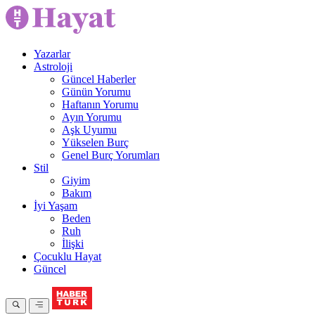
Yazarlar
Astroloji
Güncel Haberler
Günün Yorumu
Haftanın Yorumu
Ayın Yorumu
Aşk Uyumu
Yükselen Burç
Genel Burç Yorumları
Stil
Giyim
Bakım
İyi Yaşam
Beden
Ruh
İlişki
Çocuklu Hayat
Güncel