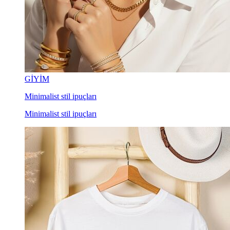
GİYİM
Minimalist stil ipuçları
Minimalist stil ipuçları