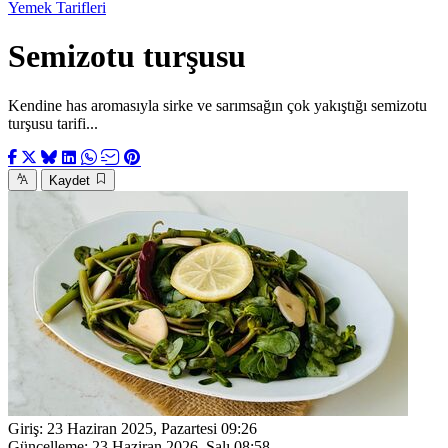
Yemek Tarifleri
Semizotu turşusu
Kendine has aromasıyla sirke ve sarımsağın çok yakıştığı semizotu
turşusu tarifi...
Kaydet
Giriş:
23 Haziran 2025, Pazartesi 09:26
Güncelleme:
23 Haziran 2026, Salı 08:58