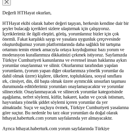
Değerli HTHayat okurları,
HTHayat ekibi olarak haber değeri taşıyan, herkesin kendine dair bir
şeyler bulacağı içerikleri sizlere ulaştırmak için çalışıyoruz.
İçeriklerimiz ile ilgili eleştiri, görüş, yorumlarınız bizler için çok
önemli. Fakat karşılıklı saygı ve yasalara uygunluk çerçevesinde
oluşturduğumuz yorum platformlarında daha sağlıklı bir tartışma
ortamını temin etmek amacıyla ortaya koyduğumuz bazı yorum ve
moderasyon kurallarımıza dikkatinizi çekmek istiyoruz. Sayfamızda
Türkiye Cumhuriyeti kanunlarına ve evrensel insan haklarına aykırı
yorumlar onaylanmaz ve silinir. Okurlarımız tarafından yapılan
yorumların, (yorum yapan diğer okurlarımıza yönelik yorumlar da
dahil olmak üzere) kişilere, ülkelere, topluluklara, sosyal sınıflara
ırk, cinsiyet, din, dil başta olmak üzere ayrımcılık unsurları taşıması
durumunda editörlerimiz yorumları onaylamayacaktır ve yorumlar
silinecektir. Onaylanmayacak ve silinecek yorumlar kategorisinde
aşağılama, nefret söylemi, küfür, hakaret, kadın ve çocuk istismarı,
hayvanlara yönelik şiddet söylemi içeren yorumlar da yer
almaktadır. Suçu ve suçluyu övmek, Türkiye Cumhuriyeti yasalarına
göre suçtur. Bu nedenle bu tarz okur yorumları da doğal olarak
hthayat.haberturk.com yorum sayfalarında yer almayacaktır.
Ayrıca hthayat.haberturk.com yorum sayfalarında Türkiye