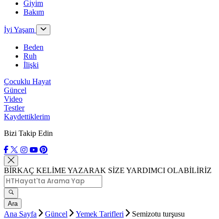
Giyim
Bakım
İyi Yaşam
Beden
Ruh
İlişki
Çocuklu Hayat
Güncel
Video
Testler
Kaydettiklerim
Bizi Takip Edin
BİRKAÇ KELİME YAZARAK SİZE YARDIMCI OLABİLİRİZ
Ara
Ana Sayfa
Güncel
Yemek Tarifleri
Semizotu turşusu