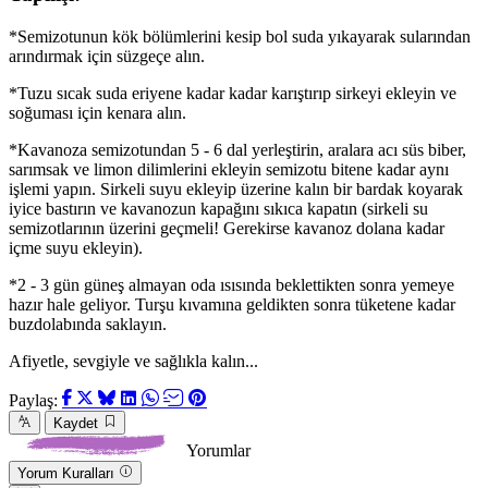
*Semizotunun kök bölümlerini kesip bol suda yıkayarak sularından
arındırmak için süzgeçe alın.
*Tuzu sıcak suda eriyene kadar kadar karıştırıp sirkeyi ekleyin ve
soğuması için kenara alın.
*Kavanoza semizotundan 5 - 6 dal yerleştirin, aralara acı süs biber,
sarımsak ve limon dilimlerini ekleyin semizotu bitene kadar aynı
işlemi yapın. Sirkeli suyu ekleyip üzerine kalın bir bardak koyarak
iyice bastırın ve kavanozun kapağını sıkıca kapatın (sirkeli su
semizotlarının üzerini geçmeli! Gerekirse kavanoz dolana kadar
içme suyu ekleyin).
*2 - 3 gün güneş almayan oda ısısında beklettikten sonra yemeye
hazır hale geliyor. Turşu kıvamına geldikten sonra tüketene kadar
buzdolabında saklayın.
Afiyetle, sevgiyle ve sağlıkla kalın...
Paylaş:
Kaydet
Yorumlar
Yorum Kuralları