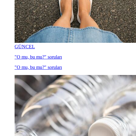
GÜNCEL
"O mu, bu mu?" soruları
"O mu, bu mu?" soruları