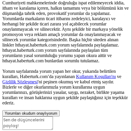
Cumhuriyeti mahkemelerinde doğruluğu ispat edilemeyecek iddia,
itham ve karalama içeren, halkın tamamını veya bir bölümünü kin ve
düşmanlığa tahrik eden, provokatif yorumlar da yapılamaz.
Yorumlarda markaların ticari itibarını zedeleyici, karalayıcı ve
herhangi bir şekilde ticari zarara yol açabilecek yorumlar
onaylanmayacak ve silinecektir. Aynı şekilde bir markaya yönelik
promosyon veya reklam amaçlı yorumlar da onaylanmayacak ve
silinecek yorumlar kategorisindedir. Başka hiçbir siteden alınan
linkler hthayat.haberturk.com yorum sayfalarında paylaşılamaz.
hthayat.haberturk.com yorum sayfalarında paylaşılan tüm
yorumların yasal sorumluluğu yorumu yapan okura aittir ve
hthayat.haberturk.com bunlardan sorumlu tutulamaz.
Yorum sayfalarında yorum yapan her okur, yukarıda belirtilen
kuralları, Haberturk.com’da yayınlanan
Kullanım Koşulları'nı
ve
Gizlilik Sözleşmesi
'ni peşinen okumuş ve kabul etmiş sayılır.
Bizlerle ve diğer okurlarımızla yorum kurallarına uygun
yorumlarınızı, görüşlerinizi yasalar, saygı, nezaket, birlikte yaşama
kuralları ve insan haklarına uygun şekilde paylaştığınız için teşekkür
ederiz.
Yorumları okudum onaylıyorum