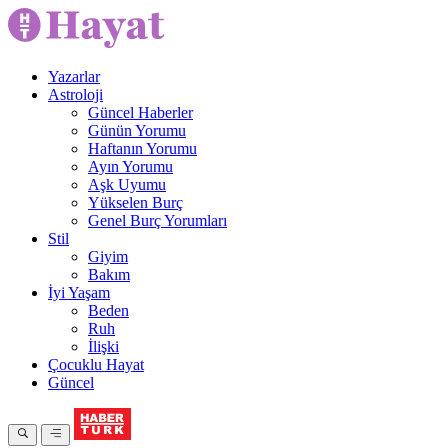
Yazarlar
Astroloji
Güncel Haberler
Günün Yorumu
Haftanın Yorumu
Ayın Yorumu
Aşk Uyumu
Yükselen Burç
Genel Burç Yorumları
Stil
Giyim
Bakım
İyi Yaşam
Beden
Ruh
İlişki
Çocuklu Hayat
Güncel