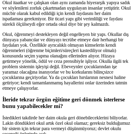
Okul itaatkar ve çalışkan olan aynı zamanda hiyerarşik yapıya sadık
ve söylenileni zorluk çıkartmadan uygulayan insanlar yetiştirir. Okul
mücbir olarak kabul edildiği için kendi faydasını her daim
ispatlaması gerekmiyor. Bir ticari yapı gibi verimliliği ve faydası
sürekli ölçülseydi eğer ortada okul diye bir şey kalmazdı.
Okul, öğrenmeyi destekleyen değil engelleyen bir yapı. Okullar dış
dünyaya yabancılar ve dünyayı tecrübe etmeye dair herhangi bir
faydaları yok. Özellikle ayrıcalıklı olmayan kimselerin kendi
öğrenmeleri (öğrenme biçimleri/süreçleri kastediliyor olmalı)
konusunda seçim yapma olanağını ellerinden alıyor. Hizaya
getirmeye yönelik, ödül ve ceza prensibiyle işliyor. Okulla ilgili tek
problem sistemin işleyişi değil. Ebeveynler çocuklarından işe
yaramaz olacağına inanıyorlar ve bu korkularını bilinçsizce
çocuklarına geçiriyorlar. Ya da çocukları hırslarının nesnesi haline
getiriyor; kendi tamamlanmamış hayallerini onlar üzerinden tatmin
etmeye çalışıyorlar.
İleride tekrar örgün eğitime geri dönmek isterlerse
bunu yapabilecekler mi?
İstedikleri takdirde her daim okula geri dönebileceklerini biliyorlar.
Lakin döndükleri okul artık özel okul olamaz; gereksiz bulduğumuz
bir sistem için tekrar para vermeyi düşünmüyoruz; devlet okulu
seçeneği önlerinde açık.