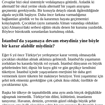
Cevaplar bizi okul sistemiyle vedalaşmaya götürdü. Anladık ki
alternatif bir okul yerine okula alternatif bir yaşam arayışına
geçmemiz gerekiyordu. Bir konuyla detaylı olarak ilgilenildiğinde
algıda seçicilik başlıyor. Daha önce farkına varmadığımız
bağlantıları gördük ve bu da kararımızı hayata geçirmemizi
kolaylaştırdı. Çocukları (aynı zamanda Alman vatandaşı oldukları
için) Almanya'daki serbest eğitim okulu denen bir kuruma yazdırdık.
Böylece bürokratik sorunlardan kurtulmuş olduk.
İstanbul'da yaşamaya devam etseydiniz yine böyle
bir karar alabilir miydiniz?
Eğer 6 yıl önce Türkiye'ye yerleşmeye karar vermiş olmasaydık
çocukları okuldan almak aklımıza gelmezdi. İstanbul'da yaşamanın
zorlukları bu kararda büyük rol oynadı. İstanbul dünyanın en büyük
şehirlerinden biri; dipsiz bir kuyu gibi ve gün geçtikçe kendisini
tüketiyor. İstanbul içinde yaşayanların enerjisini bir daha geri
vermemek üzere tüketen bir makineye benziyor. Yeni yaşantımız için
şehri terk etmemiz gerektiğine çok çabuk ikna olduk; özellikle de
çocuklarımız için.
Başka bir ülkeye de taşınabilirdik ama aynı anda birçok değişiklikle
uğraşmak istemedik. Türkiye'nin dilini, kültürünü, insanlarını
tanıyoruz. Havanın, denizin, çevrenin güzel olduğu büyük şehir