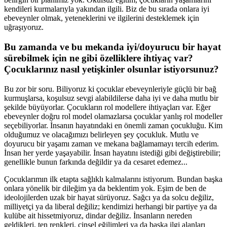
kendileri kurmalarıyla yakından ilgili. Biz de bu sırada onlara iyi
ebeveynler olmak, yeteneklerini ve ilgilerini desteklemek için
uğraşıyoruz.
Bu zamanda ve bu mekanda iyi/doyurucu bir hayat
sürebilmek için ne gibi özelliklere ihtiyaç var?
Çocuklarınız nasıl yetişkinler olsunlar istiyorsunuz?
Bu zor bir soru. Biliyoruz ki çocuklar ebeveynleriyle güçlü bir bağ
kurmuşlarsa, koşulsuz sevgi alabildilerse daha iyi ve daha mutlu bir
şekilde büyüyorlar. Çocukların rol modellere ihtiyaçları var. Eğer
ebeveynler doğru rol model olamazlarsa çocuklar yanlış rol modeller
seçebiliyorlar. İnsanın hayatındaki en önemli zaman çocukluğu. Kim
olduğumuz ve olacağımızı belirleyen şey çocukluk. Mutlu ve
doyurucu bir yaşamı zaman ve mekana bağlamamayı tercih ederim.
İnsan her yerde yaşayabilir. İnsan hayatını istediği gibi değiştirebilir;
genellikle bunun farkında değildir ya da cesaret edemez...
Çocuklarımın ilk etapta sağlıklı kalmalarını istiyorum. Bundan başka
onlara yönelik bir dileğim ya da beklentim yok. Eşim de ben de
ideolojilerden uzak bir hayat sürüyoruz. Sağcı ya da solcu değiliz,
milliyetçi ya da liberal değiliz; kendimizi herhangi bir partiye ya da
kulübe ait hissetmiyoruz, dindar değiliz. İnsanların nereden
geldikleri, ten renkleri, cinsel eğilimleri ya da başka ilgi alanları