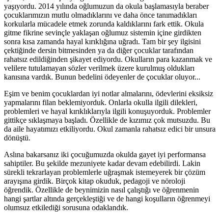
yaşıyordu. 2014 yılında oğlumuzun da okula başlamasıyla beraber
çocuklarımızın mutlu olmadıklarını ve daha önce tanımadıkları
korkularla mücadele etmek zorunda kaldıklarını fark ettik. Okula
gitme fikrine sevinçle yaklaşan oğlumuz sistemin içine girdikten
sonra kısa zamanda hayal kırıklığına uğradı. Tam bir şey ilgisini
çektiğinde dersin bitmesinden ya da diğer çocuklar tarafından
rahatsız edildiğinden şikayet ediyordu. Okulların para kazanmak ve
velilere tutulamayan sözler verilmek üzere kurulmuş oldukları
kanısına vardık. Bunun bedelini ödeyenler de çocuklar oluyor...
Eşim ve benim çocuklardan iyi notlar almalarını, ödevlerini eksiksiz
yapmalarını filan beklemiyorduk. Onlarla okulla ilgili dilekleri,
problemleri ve hayal kırıklıklarıyla ilgili konuşuyorduk. Problemler
gittikçe sıklaşmaya başladı. Özellikle de kızımız çok mutsuzdu. Bu
da aile hayatımızı etkiliyordu. Okul zamanla rahatsız edici bir unsura
dönüştü.
Aslına bakarsanız iki çocuğumuzda okulda gayet iyi performansa
sahiptiler. Bu şekilde mezuniyete kadar devam edebilirdi. Lakin
sürekli tekrarlayan problemlerle uğraşmak istemeyerek bir çözüm
arayışına girdik. Birçok kitap okuduk, pedagoji ve nöroloji
öğrendik. Özellikle de beynimizin nasıl çalıştığı ve öğrenmenin
hangi şartlar altında gerçekleştiği ve de hangi koşulların öğrenmeyi
olumsuz etkilediği sorusuna odaklandık.