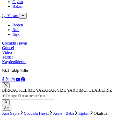
Giyim
Bakım
İyi Yaşam
Beden
Ruh
İlişki
Çocuklu Hayat
Güncel
Video
Testler
Kaydettiklerim
Bizi Takip Edin
BİRKAÇ KELİME YAZARAK SİZE YARDIMCI OLABİLİRİZ
Ara
Ana Sayfa
Çocuklu Hayat
Anne - Baba
Eğitim
Okulsuz