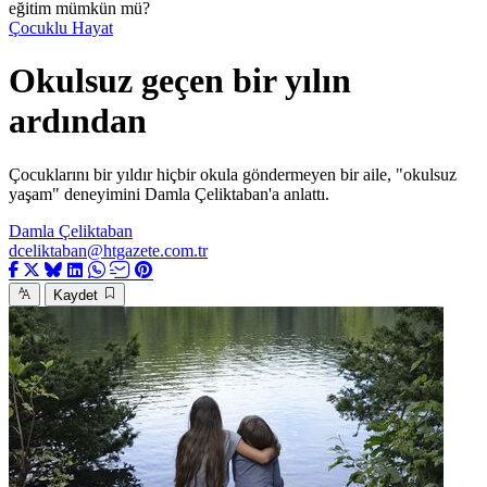
eğitim mümkün mü?
Çocuklu Hayat
Okulsuz geçen bir yılın
ardından
Çocuklarını bir yıldır hiçbir okula göndermeyen bir aile, "okulsuz
yaşam" deneyimini Damla Çeliktaban'a anlattı.
Damla Çeliktaban
dceliktaban@htgazete.com.tr
Kaydet