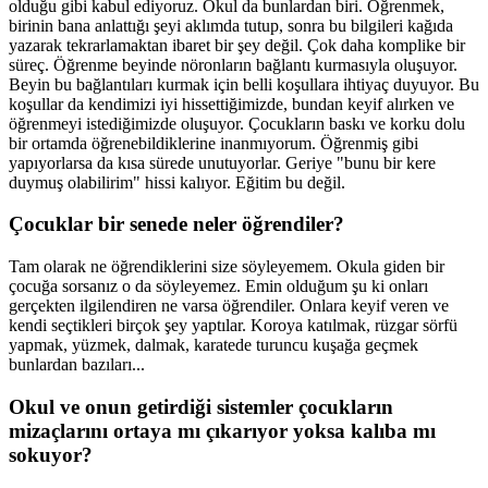
olduğu gibi kabul ediyoruz. Okul da bunlardan biri. Öğrenmek,
birinin bana anlattığı şeyi aklımda tutup, sonra bu bilgileri kağıda
yazarak tekrarlamaktan ibaret bir şey değil. Çok daha komplike bir
süreç. Öğrenme beyinde nöronların bağlantı kurmasıyla oluşuyor.
Beyin bu bağlantıları kurmak için belli koşullara ihtiyaç duyuyor. Bu
koşullar da kendimizi iyi hissettiğimizde, bundan keyif alırken ve
öğrenmeyi istediğimizde oluşuyor. Çocukların baskı ve korku dolu
bir ortamda öğrenebildiklerine inanmıyorum. Öğrenmiş gibi
yapıyorlarsa da kısa sürede unutuyorlar. Geriye "bunu bir kere
duymuş olabilirim" hissi kalıyor. Eğitim bu değil.
Çocuklar bir senede neler öğrendiler?
Tam olarak ne öğrendiklerini size söyleyemem. Okula giden bir
çocuğa sorsanız o da söyleyemez. Emin olduğum şu ki onları
gerçekten ilgilendiren ne varsa öğrendiler. Onlara keyif veren ve
kendi seçtikleri birçok şey yaptılar. Koroya katılmak, rüzgar sörfü
yapmak, yüzmek, dalmak, karatede turuncu kuşağa geçmek
bunlardan bazıları...
Okul ve onun getirdiği sistemler çocukların
mizaçlarını ortaya mı çıkarıyor yoksa kalıba mı
sokuyor?