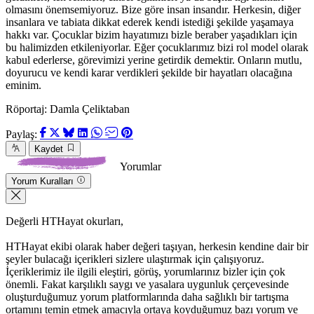
olmasını önemsemiyoruz. Bize göre insan insandır. Herkesin, diğer
insanlara ve tabiata dikkat ederek kendi istediği şekilde yaşamaya
hakkı var. Çocuklar bizim hayatımızı bizle beraber yaşadıkları için
bu halimizden etkileniyorlar. Eğer çocuklarımız bizi rol model olarak
kabul ederlerse, görevimizi yerine getirdik demektir. Onların mutlu,
doyurucu ve kendi karar verdikleri şekilde bir hayatları olacağına
eminim.
Röportaj: Damla Çeliktaban
Paylaş:
Kaydet
Yorumlar
Yorum Kuralları
Değerli HTHayat okurları,
HTHayat ekibi olarak haber değeri taşıyan, herkesin kendine dair bir
şeyler bulacağı içerikleri sizlere ulaştırmak için çalışıyoruz.
İçeriklerimiz ile ilgili eleştiri, görüş, yorumlarınız bizler için çok
önemli. Fakat karşılıklı saygı ve yasalara uygunluk çerçevesinde
oluşturduğumuz yorum platformlarında daha sağlıklı bir tartışma
ortamını temin etmek amacıyla ortaya koyduğumuz bazı yorum ve