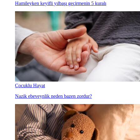
Hamileyken keyifli yılbaşı geçirmenin 5 kuralı
Çocuklu Hayat
Nazik ebeveynlik neden bazen zordur?