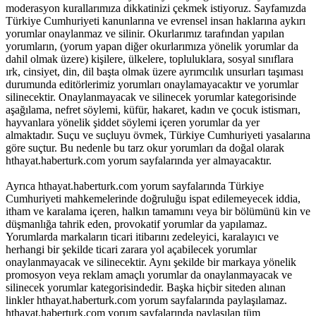
moderasyon kurallarımıza dikkatinizi çekmek istiyoruz. Sayfamızda
Türkiye Cumhuriyeti kanunlarına ve evrensel insan haklarına aykırı
yorumlar onaylanmaz ve silinir. Okurlarımız tarafından yapılan
yorumların, (yorum yapan diğer okurlarımıza yönelik yorumlar da
dahil olmak üzere) kişilere, ülkelere, topluluklara, sosyal sınıflara
ırk, cinsiyet, din, dil başta olmak üzere ayrımcılık unsurları taşıması
durumunda editörlerimiz yorumları onaylamayacaktır ve yorumlar
silinecektir. Onaylanmayacak ve silinecek yorumlar kategorisinde
aşağılama, nefret söylemi, küfür, hakaret, kadın ve çocuk istismarı,
hayvanlara yönelik şiddet söylemi içeren yorumlar da yer
almaktadır. Suçu ve suçluyu övmek, Türkiye Cumhuriyeti yasalarına
göre suçtur. Bu nedenle bu tarz okur yorumları da doğal olarak
hthayat.haberturk.com yorum sayfalarında yer almayacaktır.
Ayrıca hthayat.haberturk.com yorum sayfalarında Türkiye
Cumhuriyeti mahkemelerinde doğruluğu ispat edilemeyecek iddia,
itham ve karalama içeren, halkın tamamını veya bir bölümünü kin ve
düşmanlığa tahrik eden, provokatif yorumlar da yapılamaz.
Yorumlarda markaların ticari itibarını zedeleyici, karalayıcı ve
herhangi bir şekilde ticari zarara yol açabilecek yorumlar
onaylanmayacak ve silinecektir. Aynı şekilde bir markaya yönelik
promosyon veya reklam amaçlı yorumlar da onaylanmayacak ve
silinecek yorumlar kategorisindedir. Başka hiçbir siteden alınan
linkler hthayat.haberturk.com yorum sayfalarında paylaşılamaz.
hthayat.haberturk.com yorum sayfalarında paylaşılan tüm