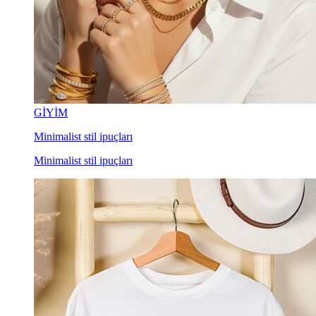
GİYİM
Minimalist stil ipuçları
Minimalist stil ipuçları