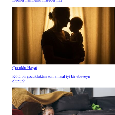
Kediler hamileliği hisseder mi?
Çocuklu Hayat
Kötü bir çocukluktan sonra nasıl iyi bir ebeveyn
olunur?