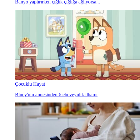
Banyo yaptırırken çığlık çığlığa ağlıyorsa...
Çocuklu Hayat
Bluey'nin annesinden 6 ebeveynlik ilhamı