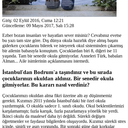
Giriş:
02 Eylül 2016, Cuma 12:21
Güncelleme:
09 Mayıs 2017, Salı 15:28
Ezber bozan insanları ve hayatları sever misiniz? Cevabınız evetse
bu yazı tam size göre. Dış dünya okula hazırlık diye almış başını
giderken çocuklarını bilerek ve isteyerek okul sisteminden çıkarmış
bir ailenin babasıyla konuştum. Çocuklardan biri 8, diğeri ise 11
yaşında. Tam bir senedir okula gitmiyorlar. Anneleri Türk, babaları
Alman... Aile isimlerinin açıklanmasını istemedi.
İstanbul'dan Bodrum'a taşındınız ve bu sırada
çocuklarınızı okuldan aldınız. Bir senedir okula
gitmiyorlar. Bu kararı nasıl verdiniz?
Çocuklarımızı okuldan alma fikri üzerine altı ay düşünmemiz
gerekti. Kızımızı 2011 yılında İstanbul'daki bir özel okula
yazdırmıştık. O okulda sadece 1. sınıfı okudu. Okul beklentilerimizi
karşılamamıştı; fazla karışık, fazla pazarlamaya yönelik bir yerdi.
İkinci okulu da maalesef daha iyi değildi. Sürekli değişen
öğretmenler ve faydasız bilgilerden oluşuyordu. Kızımız sürekli stres
içinde, sinirli ve aşırı yorgundu. Bir sonraki güne dair korkular