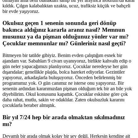
olmayan ama belli olanakları sahip bir yer arayınca Bodrum'da karar
kıldık. Çılgın kalabalıktan uzakta, ucuz, trafiksiz küçük ve bahçeli
bir evde yaşıyoruz.
Okulsuz geçen 1 senenin sonunda geri dönüp
bakınca aldığınız kararla aranız nasıl? Memnun
musunuz ya da pişman olduğunuz yönler var mı?
Çocuklar memnunlar mı? Günleriniz nasıl geçti?
Bitmeyen bir tatilde gibiyiz. Benim evden çalıştığım esnek bir
ajandam var. Sabahları 9 civarı uyanıyoruz, birlikte kahvaltı edip o
gün neler yapacağımızı planlıyoruz. Çocuklar neredeyse her gün
dışarıdalar; genellikle plajda, bolca hareket ediyorlar. Gezintiler
yapıyoruz, arkadaşlarla buluşuyoruz. Önceden belirlenmiş bir
programımız yok. O gün canımız ne isterse onu yapıyoruz. Bir
senenin ardından kararımızdan pişman olduğum tek bir an bile yok
diyebilirim. Okul konusunu kapattık. Çocuklar eskisine göre çok
daha rahat, mutlu, sakin ve odaklılar. Zaten okulsuzluk kararını
çocuklarla beraber almıştık.
Bir yıl 7/24 hep bir arada olmaktan sıkılmadınız
mı?
Devamlı bir arada olmak kolay bir şey değil. Herkesin kendine ait