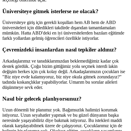
Üniversiteye gitmek isterlerse ne olacak?
Üniversiteye giriş için gerekli koşulları hem AB hem de ABD
üniversiteleri için diledikleri takdirde dışarıdan tamamlamaları
mümkün. Hatta ABD'deki en iyi üniversitelerden bazıları eğitimde
farklı yollardan gelmiş öğrencileri özellikle istiyorlar.
Çevrenizdeki insanlardan nasıl tepkiler aldınız?
Arkadaşlarımız ve tanıdıklarımızdan beklemediğimiz kadar çok
destek gördük. Çoğu bizim gittiğimiz yolu seçmek isterdi lakin
değişim herkes için çok kolay değil. Arkadaşlarımızın çocukları ise
"Biz niye evde kalamıyoruz, biz niye okula gitmek zorundayız?"
tadında kıskançlıklar yapabiliyorlar. Umarım bu sorular aileleri
düşünmeye sevk eder.
Nasıl bir gelecek planlıyorsunuz?
Uzun dönemli bir planımız yok. Bağımsızlık halimizi korumak
istiyoruz. Uzun seyahatler yapmak ve bu güzel dünyanın başka
neresinde yaşayabiliriz diye bakmak istiyoruz. Bu istekleri maddi
olarak karşılayabilmek üzere de çalışıyoruz. Çocuklarımız için de
belirgin bir planımız yok. Okulsuz eğitim, çocukların yaşamlarını