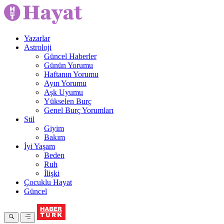
Yazarlar
Astroloji
Güncel Haberler
Günün Yorumu
Haftanın Yorumu
Ayın Yorumu
Aşk Uyumu
Yükselen Burç
Genel Burç Yorumları
Stil
Giyim
Bakım
İyi Yaşam
Beden
Ruh
İlişki
Çocuklu Hayat
Güncel