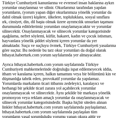
Türkiye Cumhuriyeti kanunlarına ve evrensel insan haklarına aykırı
yorumlar onaylanmaz ve silinir. Okurlarımız tarafından yapılan
yorumların, (yorum yapan diğer okurlarımıza yönelik yorumlar da
dahil olmak üzere) kişilere, ülkelere, topluluklara, sosyal sınıflara
ırk, cinsiyet, din, dil başta olmak üzere ayrımcılık unsurları taşıması
durumunda editörlerimiz yorumları onaylamayacaktır ve yorumlar
silinecektir. Onaylanmayacak ve silinecek yorumlar kategorisinde
aşağılama, nefret söylemi, küfür, hakaret, kadın ve çocuk istismarı,
hayvanlara yönelik şiddet söylemi içeren yorumlar da yer
almaktadır. Suçu ve suçluyu övmek, Türkiye Cumhuriyeti yasalarına
göre suçtur. Bu nedenle bu tarz okur yorumları da doğal olarak
hthayat.haberturk.com yorum sayfalarında yer almayacaktır.
Ayrıca hthayat.haberturk.com yorum sayfalarında Türkiye
Cumhuriyeti mahkemelerinde doğruluğu ispat edilemeyecek iddia,
itham ve karalama içeren, halkın tamamını veya bir bölümünü kin ve
düşmanlığa tahrik eden, provokatif yorumlar da yapılamaz.
Yorumlarda markaların ticari itibarını zedeleyici, karalayıcı ve
herhangi bir şekilde ticari zarara yol açabilecek yorumlar
onaylanmayacak ve silinecektir. Aynı şekilde bir markaya yönelik
promosyon veya reklam amaçlı yorumlar da onaylanmayacak ve
silinecek yorumlar kategorisindedir. Başka hiçbir siteden alınan
linkler hthayat.haberturk.com yorum sayfalarında paylaşılamaz.
hthayat.haberturk.com yorum sayfalarında paylaşılan tüm
yorumların yasal sorumluluğu yorumu yapan okura aittir ve