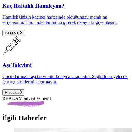
Kaç Haftalık Hamileyim?
Hamileliğinizin kaçıncı haftasında olduğunuzu merak mı
ediyorsunuz? Son adet tarihinizi girerek detaylı bilgiye ulaşın.
Hesapla
Aşı Takvimi
Çocuklarınızın aşı takvimini kolayca takip edin. Sağlıklı bir gelecek
için aşı tarihlerini kaçırmayın.
Hesapla
REKLAM advertisement1
İlgili Haberler