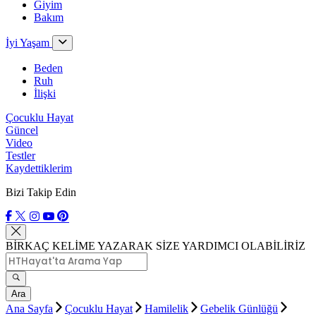
Giyim
Bakım
İyi Yaşam
Beden
Ruh
İlişki
Çocuklu Hayat
Güncel
Video
Testler
Kaydettiklerim
Bizi Takip Edin
BİRKAÇ KELİME YAZARAK SİZE YARDIMCI OLABİLİRİZ
Ara
Ana Sayfa
Çocuklu Hayat
Hamilelik
Gebelik Günlüğü