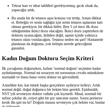
Tekrar kan ve idrar tahlilleri gerekiyormuş, gıcık olsak da,
yapacağız artık.
Bu arada bir de tetanos aşısı konusu var tertip. Aman dikkat
et. Bebeğin ve senin sağlığın için senin tetanos aşılarının tam
olması gerekiyor, bir dikkat lütfet. Ben 5 yıl önce ilk dozu
olduğumdan ikinci dozu olacağım. İkinci dozu yaptırırken de
doktoru uyaracağım, ikiliden değil, aşının içinde yalnızca
tetanos olanı vurulacağım. Tetanoz neden mi şart? Hastanede
planlasan da doğumu, yok bebişin nerede geleceğinin
garantisi.
Kadın Doğum Doktoru Seçim Kriteri
İlk çocuğumu doğururken, kafam ‘normal doğum’ seçimine kadar
aydınlanmıştı. Normal mi sezaryen mi sorusunun cevabı mümkünse
normaldi ve bunu bana veren doktor en güvenilirdi.
Annelikte km. kat etmek başka gerçeklere aydırıyor kelleyi. Artık
normal değil, doğal doğumcu bir hekim bize gerekli. Epiduraldi,
NST’ydi sevmeyen doktor vallahi çok kıymetli. Misal, normali bir
nebze çekilse de, eziyet gibi bir şey sancının sunisi. Sonra perineye
kesik illa şart mı ki? Doğum masası sevmeyen çok hekim var, bunlar
da bilinmeli.