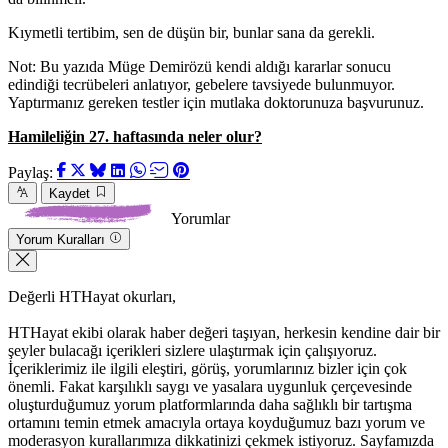
Kıymetli tertibim, sen de düşün bir, bunlar sana da gerekli.
Not: Bu yazıda Müge Demirözü kendi aldığı kararlar sonucu
edindiği tecrübeleri anlatıyor, gebelere tavsiyede bulunmuyor.
Yaptırmanız gereken testler için mutlaka doktorunuza başvurunuz.
Hamileliğin 27. haftasında neler olur?
Paylaş:
Kaydet
Yorumlar
Yorum Kuralları
Değerli HTHayat okurları,
HTHayat ekibi olarak haber değeri taşıyan, herkesin kendine dair bir
şeyler bulacağı içerikleri sizlere ulaştırmak için çalışıyoruz.
İçeriklerimiz ile ilgili eleştiri, görüş, yorumlarınız bizler için çok
önemli. Fakat karşılıklı saygı ve yasalara uygunluk çerçevesinde
oluşturduğumuz yorum platformlarında daha sağlıklı bir tartışma
ortamını temin etmek amacıyla ortaya koyduğumuz bazı yorum ve
moderasyon kurallarımıza dikkatinizi çekmek istiyoruz. Sayfamızda