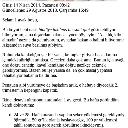
Giriş:
14 Nisan 2014, Pazartesi 08:42
Güncelleme:
29 Ağustos 2018, Çarşamba 16:49
Selam 1 ayak boyu,
Bu boyut beni nasıl
hindiye takılmış bir saat gibi
gösterebiliyor
bilmiyorum, ama dışarıdan bakınca aynen böyleyim. ‘Aaa hiç kilo
almadın’ gazına da gelmiyorum, aynadan bakan o halimi biliyorum:
Akşamdan suya basılmış gibiyim.
Ruhumda kapladığın yer bir yana, kramplar giriyor bacaklarıma
içimdeki ağırlığın arttıkça. Geceleri daha çok ama. Bunun için ayağı
öne doğru esnetip, kaval kemiğine doğru nazikçe çekmek
gerekiyormuş. Bazen bu işe yarasa da, en çok masaj yapması
rahatlatıyor babanın baldırıma.
Penguen gibi yürümeye de başladım artık, e haftaya diyeceğiz 2.
trimester’ın kepengini kapattık.
İkinci detaylı ultrasonun ardından 1 ay geçti. Bu hafta göründüm
kendi doktoruma:
24 ve 28. Hafta arasında yapılan şeker yüklemesi gerekliymiş
öğrendik. 50 gr’lık olanla başlayacağız, 100 gr yüklemesi
tahlil sonucuna göre gerek görülürse ikincideymiş.