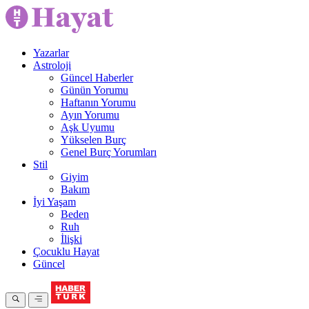
Yazarlar
Astroloji
Güncel Haberler
Günün Yorumu
Haftanın Yorumu
Ayın Yorumu
Aşk Uyumu
Yükselen Burç
Genel Burç Yorumları
Stil
Giyim
Bakım
İyi Yaşam
Beden
Ruh
İlişki
Çocuklu Hayat
Güncel