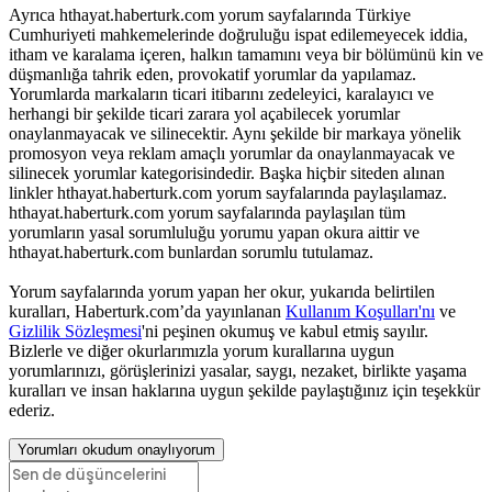
Ayrıca hthayat.haberturk.com yorum sayfalarında Türkiye
Cumhuriyeti mahkemelerinde doğruluğu ispat edilemeyecek iddia,
itham ve karalama içeren, halkın tamamını veya bir bölümünü kin ve
düşmanlığa tahrik eden, provokatif yorumlar da yapılamaz.
Yorumlarda markaların ticari itibarını zedeleyici, karalayıcı ve
herhangi bir şekilde ticari zarara yol açabilecek yorumlar
onaylanmayacak ve silinecektir. Aynı şekilde bir markaya yönelik
promosyon veya reklam amaçlı yorumlar da onaylanmayacak ve
silinecek yorumlar kategorisindedir. Başka hiçbir siteden alınan
linkler hthayat.haberturk.com yorum sayfalarında paylaşılamaz.
hthayat.haberturk.com yorum sayfalarında paylaşılan tüm
yorumların yasal sorumluluğu yorumu yapan okura aittir ve
hthayat.haberturk.com bunlardan sorumlu tutulamaz.
Yorum sayfalarında yorum yapan her okur, yukarıda belirtilen
kuralları, Haberturk.com’da yayınlanan
Kullanım Koşulları'nı
ve
Gizlilik Sözleşmesi
'ni peşinen okumuş ve kabul etmiş sayılır.
Bizlerle ve diğer okurlarımızla yorum kurallarına uygun
yorumlarınızı, görüşlerinizi yasalar, saygı, nezaket, birlikte yaşama
kuralları ve insan haklarına uygun şekilde paylaştığınız için teşekkür
ederiz.
Yorumları okudum onaylıyorum