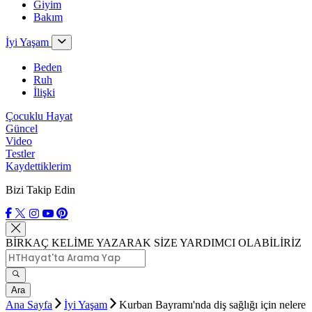
Giyim
Bakım
İyi Yaşam
Beden
Ruh
İlişki
Çocuklu Hayat
Güncel
Video
Testler
Kaydettiklerim
Bizi Takip Edin
BİRKAÇ KELİME YAZARAK SİZE YARDIMCI OLABİLİRİZ
Ara
Ana Sayfa
İyi Yaşam
Kurban Bayramı'nda diş sağlığı için nelere