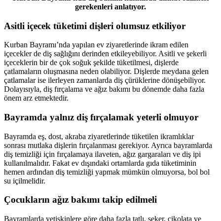
gerekenleri anlatıyor.
Asitli içecek tüketimi dişleri olumsuz etkiliyor
Kurban Bayramı’nda yapılan ev ziyaretlerinde ikram edilen
içecekler de diş sağlığını derinden etkileyebiliyor. Asitli ve şekerli
içeceklerin bir de çok soğuk şekilde tüketilmesi, dişlerde
çatlamaların oluşmasına neden olabiliyor. Dişlerde meydana gelen
çatlamalar ise ilerleyen zamanlarda diş çürüklerine dönüşebiliyor.
Dolayısıyla, diş fırçalama ve ağız bakımı bu dönemde daha fazla
önem arz etmektedir.
Bayramda yalnız diş fırçalamak yeterli olmuyor
Bayramda eş, dost, akraba ziyaretlerinde tüketilen ikramlıklar
sonrası mutlaka dişlerin fırçalanması gerekiyor. Ayrıca bayramlarda
diş temizliği için fırçalamaya ilaveten, ağız gargaraları ve diş ipi
kullanılmalıdır. Fakat ev dışındaki ortamlarda gıda tüketiminin
hemen ardından diş temizliği yapmak mümkün olmuyorsa, bol bol
su içilmelidir.
Çocukların ağız bakımı takip edilmeli
Bayramlarda yetişkinlere göre daha fazla tatlı, şeker, çikolata ve