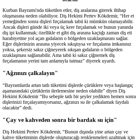
Kurban Bayramı'nda tüketilen etler, diş aralarına girerek iltihap
oluşmasına neden olabiliyor. Diş Hekimi Pertev Kökdemir, “Her et
yemeğinden sonra dişleri fırçalamak tabii ki mümkün olamayabilir.
Ancak dişleri günde iki veya üç kere fırçalamak ve bunun yanında
diş ipi kullanmak; özellikle et gibi diş arasına kaçtığı zaman diş eti
harabiyetine yol açan gıdaların o bölgeden uzaklaşmasını sağlar.
Eğer dişlerinizin arasına yiyecek sıkıştıysa ve fırçalama imkanınız
yoksa, şekersiz sakız çiğneyerek sıkışan gıdaların o bölgeden
uzaklaşması sağlanabilir. Ama tabii ki sakız çiğnemek diş
fırçalamanın yerini tam anlamıyla tutmaz” diyerek uyardı.
"Ağzınızı çalkalayın"
“Bayramlarda artan tatlı tüketimi dişlerde çürüklere veya başlangıç
aşamasındaki çürüklerin ilerlemesine neden olabilir” diyen Diş
Hekimi Kökdemir “Bu sebeple tatlı bir şeyler yedikten hemen sonra
dişlerinizi fırçalayamıyorsanız, ağzınızı su ile çalkalamak faydalı
olacaktır” dedi.
"Çay ve kahveden sonra bir bardak su için"
Diş Hekimi Pertev Kökdemir, “Bunun dışında yine artan çay ve
kahve tüketiminin dişlerde oluşturacağı renklenmeleri azaltmak için