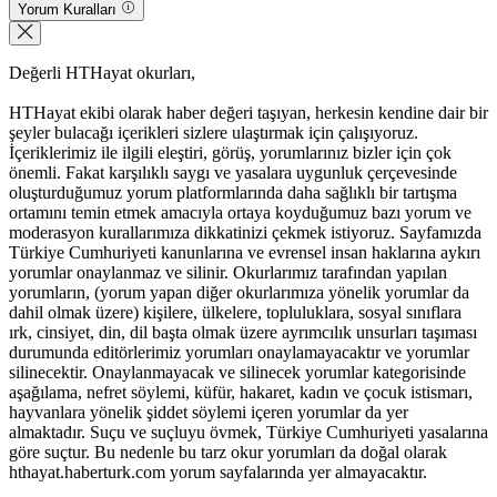
Yorum Kuralları
Değerli HTHayat okurları,
HTHayat ekibi olarak haber değeri taşıyan, herkesin kendine dair bir
şeyler bulacağı içerikleri sizlere ulaştırmak için çalışıyoruz.
İçeriklerimiz ile ilgili eleştiri, görüş, yorumlarınız bizler için çok
önemli. Fakat karşılıklı saygı ve yasalara uygunluk çerçevesinde
oluşturduğumuz yorum platformlarında daha sağlıklı bir tartışma
ortamını temin etmek amacıyla ortaya koyduğumuz bazı yorum ve
moderasyon kurallarımıza dikkatinizi çekmek istiyoruz. Sayfamızda
Türkiye Cumhuriyeti kanunlarına ve evrensel insan haklarına aykırı
yorumlar onaylanmaz ve silinir. Okurlarımız tarafından yapılan
yorumların, (yorum yapan diğer okurlarımıza yönelik yorumlar da
dahil olmak üzere) kişilere, ülkelere, topluluklara, sosyal sınıflara
ırk, cinsiyet, din, dil başta olmak üzere ayrımcılık unsurları taşıması
durumunda editörlerimiz yorumları onaylamayacaktır ve yorumlar
silinecektir. Onaylanmayacak ve silinecek yorumlar kategorisinde
aşağılama, nefret söylemi, küfür, hakaret, kadın ve çocuk istismarı,
hayvanlara yönelik şiddet söylemi içeren yorumlar da yer
almaktadır. Suçu ve suçluyu övmek, Türkiye Cumhuriyeti yasalarına
göre suçtur. Bu nedenle bu tarz okur yorumları da doğal olarak
hthayat.haberturk.com yorum sayfalarında yer almayacaktır.