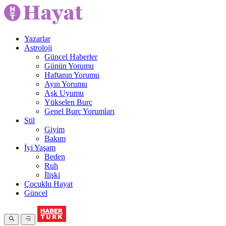
Yazarlar
Astroloji
Güncel Haberler
Günün Yorumu
Haftanın Yorumu
Ayın Yorumu
Aşk Uyumu
Yükselen Burç
Genel Burç Yorumları
Stil
Giyim
Bakım
İyi Yaşam
Beden
Ruh
İlişki
Çocuklu Hayat
Güncel