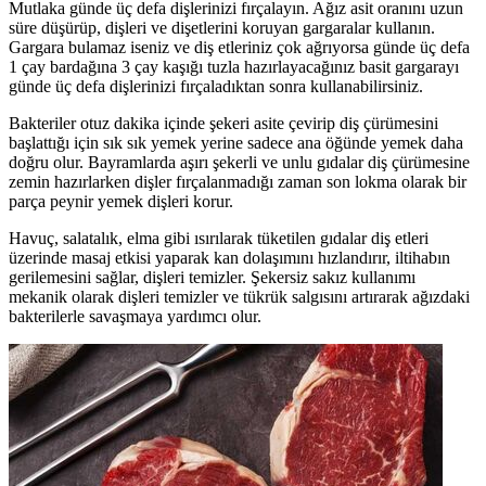
Mutlaka günde üç defa dişlerinizi fırçalayın. Ağız asit oranını uzun
süre düşürüp, dişleri ve dişetlerini koruyan gargaralar kullanın.
Gargara bulamaz iseniz ve diş etleriniz çok ağrıyorsa günde üç defa
1 çay bardağına 3 çay kaşığı tuzla hazırlayacağınız basit gargarayı
günde üç defa dişlerinizi fırçaladıktan sonra kullanabilirsiniz.
Bakteriler otuz dakika içinde şekeri asite çevirip diş çürümesini
başlattığı için sık sık yemek yerine sadece ana öğünde yemek daha
doğru olur. Bayramlarda aşırı şekerli ve unlu gıdalar diş çürümesine
zemin hazırlarken dişler fırçalanmadığı zaman son lokma olarak bir
parça peynir yemek dişleri korur.
Havuç, salatalık, elma gibi ısırılarak tüketilen gıdalar diş etleri
üzerinde masaj etkisi yaparak kan dolaşımını hızlandırır, iltihabın
gerilemesini sağlar, dişleri temizler. Şekersiz sakız kullanımı
mekanik olarak dişleri temizler ve tükrük salgısını artırarak ağızdaki
bakterilerle savaşmaya yardımcı olur.