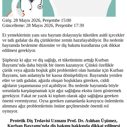
Giriş:
28 Mayıs 2026, Perşembe 15:00
Güncelleme:
28 Mayıs 2026, Perşembe 17:39
Et yemeklerinin yanı sıra bayram dolayısıyla tüketilen asitli içecekler
ve tatlı gıdalar da diş çürüklerine zemin hazırlayabiliyor. Bu nedenle
bayramda beslenme düzenine ve diş bakımı kurallarına çok dikkat
edilmesi gerekiyor.
Şüphesiz ki ağız ve diş sağlığı, et tüketiminin arttığı Kurban
Bayramı’nda daha büyük bir önem kazanıyor. Çünkü özellikle
çürük veya ağızda boşluk gibi problemleri olan hastalar için Kurban
Bayramı, tam anlamıyla bir kaosa dönüşebiliyor. Bayramda yenilen
etler ve tatlı gıdalar, ağızda oluşan boşluklara girerken, ciddi
ağrıların yaşanmasına yol açabiliyor. Bu nedenle bayramda böyle
sorunlarla karşılaşmamak için ağız sağlığına ekstra özen göstermek
gerekiyor. Fakat ne yazık ki toplum olarak ağız sağlığına gereken
önemi veremiyoruz. Oysa gereken zamanlarda koruyucu önlemlerin
alınması ağız problemlerinin önüne geçilmesinde önemli rol
oynuyor.
Protetik Diş Tedavisi Uzmanı Prof. Dr. Aslıhan Üşümez,
Kurban Bayramı’nda diş bakımı hakkında dikkat edilmesi