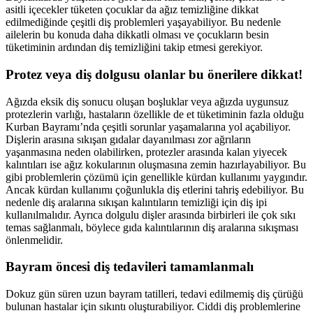
asitli içecekler tüketen çocuklar da ağız temizliğine dikkat
edilmediğinde çeşitli diş problemleri yaşayabiliyor. Bu nedenle
ailelerin bu konuda daha dikkatli olması ve çocukların besin
tüketiminin ardından diş temizliğini takip etmesi gerekiyor.
Protez veya diş dolgusu olanlar bu önerilere dikkat!
Ağızda eksik diş sonucu oluşan boşluklar veya ağızda uygunsuz
protezlerin varlığı, hastaların özellikle de et tüketiminin fazla olduğu
Kurban Bayramı’nda çeşitli sorunlar yaşamalarına yol açabiliyor.
Dişlerin arasına sıkışan gıdalar dayanılması zor ağrıların
yaşanmasına neden olabilirken, protezler arasında kalan yiyecek
kalıntıları ise ağız kokularının oluşmasına zemin hazırlayabiliyor. Bu
gibi problemlerin çözümü için genellikle kürdan kullanımı yaygındır.
Ancak kürdan kullanımı çoğunlukla diş etlerini tahriş edebiliyor. Bu
nedenle diş aralarına sıkışan kalıntıların temizliği için diş ipi
kullanılmalıdır. Ayrıca dolgulu dişler arasında birbirleri ile çok sıkı
temas sağlanmalı, böylece gıda kalıntılarının diş aralarına sıkışması
önlenmelidir.
Bayram öncesi diş tedavileri tamamlanmalı
Dokuz gün süren uzun bayram tatilleri, tedavi edilmemiş diş çürüğü
bulunan hastalar için sıkıntı oluşturabiliyor. Ciddi diş problemlerine