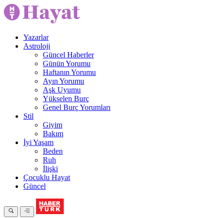
Yazarlar
Astroloji
Güncel Haberler
Günün Yorumu
Haftanın Yorumu
Ayın Yorumu
Aşk Uyumu
Yükselen Burç
Genel Burç Yorumları
Stil
Giyim
Bakım
İyi Yaşam
Beden
Ruh
İlişki
Çocuklu Hayat
Güncel