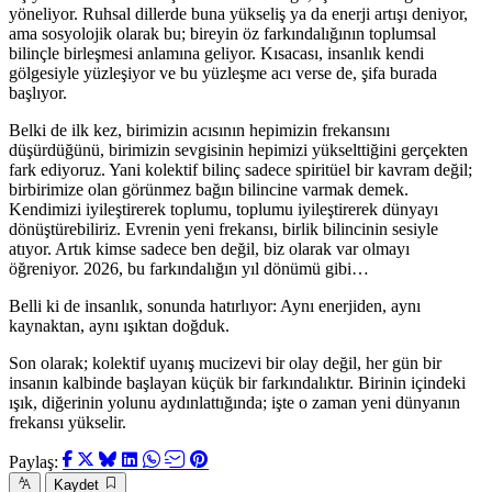
yöneliyor. Ruhsal dillerde buna yükseliş ya da enerji artışı deniyor,
ama sosyolojik olarak bu; bireyin öz farkındalığının toplumsal
bilinçle birleşmesi anlamına geliyor. Kısacası, insanlık kendi
gölgesiyle yüzleşiyor ve bu yüzleşme acı verse de, şifa burada
başlıyor.
Belki de ilk kez, birimizin acısının hepimizin frekansını
düşürdüğünü, birimizin sevgisinin hepimizi yükselttiğini gerçekten
fark ediyoruz. Yani kolektif bilinç sadece spiritüel bir kavram değil;
birbirimize olan görünmez bağın bilincine varmak demek.
Kendimizi iyileştirerek toplumu, toplumu iyileştirerek dünyayı
dönüştürebiliriz. Evrenin yeni frekansı, birlik bilincinin sesiyle
atıyor. Artık kimse sadece ben değil, biz olarak var olmayı
öğreniyor. 2026, bu farkındalığın yıl dönümü gibi…
Belli ki de insanlık, sonunda hatırlıyor: Aynı enerjiden, aynı
kaynaktan, aynı ışıktan doğduk.
Son olarak; kolektif uyanış mucizevi bir olay değil, her gün bir
insanın kalbinde başlayan küçük bir farkındalıktır. Birinin içindeki
ışık, diğerinin yolunu aydınlattığında; işte o zaman yeni dünyanın
frekansı yükselir.
Paylaş:
Kaydet