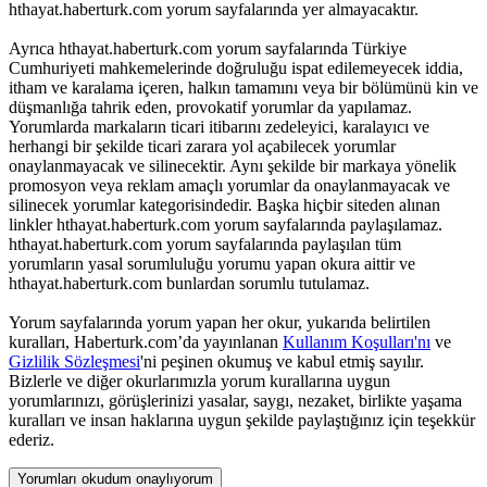
hthayat.haberturk.com yorum sayfalarında yer almayacaktır.
Ayrıca hthayat.haberturk.com yorum sayfalarında Türkiye
Cumhuriyeti mahkemelerinde doğruluğu ispat edilemeyecek iddia,
itham ve karalama içeren, halkın tamamını veya bir bölümünü kin ve
düşmanlığa tahrik eden, provokatif yorumlar da yapılamaz.
Yorumlarda markaların ticari itibarını zedeleyici, karalayıcı ve
herhangi bir şekilde ticari zarara yol açabilecek yorumlar
onaylanmayacak ve silinecektir. Aynı şekilde bir markaya yönelik
promosyon veya reklam amaçlı yorumlar da onaylanmayacak ve
silinecek yorumlar kategorisindedir. Başka hiçbir siteden alınan
linkler hthayat.haberturk.com yorum sayfalarında paylaşılamaz.
hthayat.haberturk.com yorum sayfalarında paylaşılan tüm
yorumların yasal sorumluluğu yorumu yapan okura aittir ve
hthayat.haberturk.com bunlardan sorumlu tutulamaz.
Yorum sayfalarında yorum yapan her okur, yukarıda belirtilen
kuralları, Haberturk.com’da yayınlanan
Kullanım Koşulları'nı
ve
Gizlilik Sözleşmesi
'ni peşinen okumuş ve kabul etmiş sayılır.
Bizlerle ve diğer okurlarımızla yorum kurallarına uygun
yorumlarınızı, görüşlerinizi yasalar, saygı, nezaket, birlikte yaşama
kuralları ve insan haklarına uygun şekilde paylaştığınız için teşekkür
ederiz.
Yorumları okudum onaylıyorum