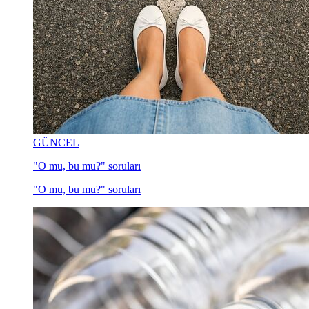
GÜNCEL
"O mu, bu mu?" soruları
"O mu, bu mu?" soruları