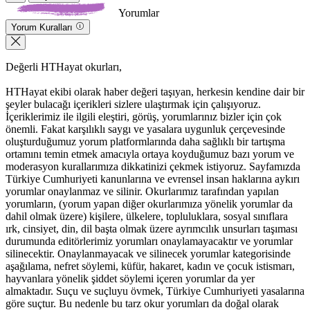
Yorumlar
Yorum Kuralları
Değerli HTHayat okurları,
HTHayat ekibi olarak haber değeri taşıyan, herkesin kendine dair bir
şeyler bulacağı içerikleri sizlere ulaştırmak için çalışıyoruz.
İçeriklerimiz ile ilgili eleştiri, görüş, yorumlarınız bizler için çok
önemli. Fakat karşılıklı saygı ve yasalara uygunluk çerçevesinde
oluşturduğumuz yorum platformlarında daha sağlıklı bir tartışma
ortamını temin etmek amacıyla ortaya koyduğumuz bazı yorum ve
moderasyon kurallarımıza dikkatinizi çekmek istiyoruz. Sayfamızda
Türkiye Cumhuriyeti kanunlarına ve evrensel insan haklarına aykırı
yorumlar onaylanmaz ve silinir. Okurlarımız tarafından yapılan
yorumların, (yorum yapan diğer okurlarımıza yönelik yorumlar da
dahil olmak üzere) kişilere, ülkelere, topluluklara, sosyal sınıflara
ırk, cinsiyet, din, dil başta olmak üzere ayrımcılık unsurları taşıması
durumunda editörlerimiz yorumları onaylamayacaktır ve yorumlar
silinecektir. Onaylanmayacak ve silinecek yorumlar kategorisinde
aşağılama, nefret söylemi, küfür, hakaret, kadın ve çocuk istismarı,
hayvanlara yönelik şiddet söylemi içeren yorumlar da yer
almaktadır. Suçu ve suçluyu övmek, Türkiye Cumhuriyeti yasalarına
göre suçtur. Bu nedenle bu tarz okur yorumları da doğal olarak