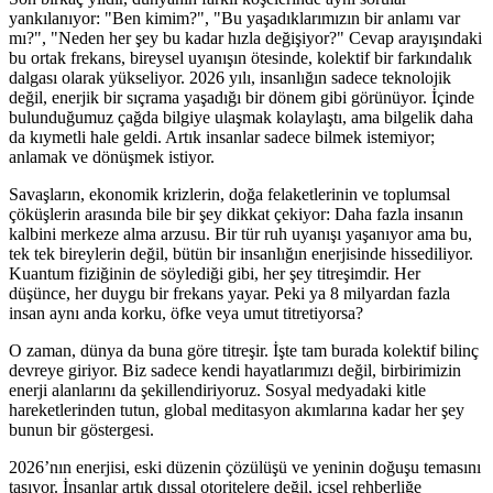
yankılanıyor: "Ben kimim?", "Bu yaşadıklarımızın bir anlamı var
mı?", "Neden her şey bu kadar hızla değişiyor?" Cevap arayışındaki
bu ortak frekans, bireysel uyanışın ötesinde, kolektif bir farkındalık
dalgası olarak yükseliyor. 2026 yılı, insanlığın sadece teknolojik
değil, enerjik bir sıçrama yaşadığı bir dönem gibi görünüyor. İçinde
bulunduğumuz çağda bilgiye ulaşmak kolaylaştı, ama bilgelik daha
da kıymetli hale geldi. Artık insanlar sadece bilmek istemiyor;
anlamak ve dönüşmek istiyor.
Savaşların, ekonomik krizlerin, doğa felaketlerinin ve toplumsal
çöküşlerin arasında bile bir şey dikkat çekiyor: Daha fazla insanın
kalbini merkeze alma arzusu. Bir tür ruh uyanışı yaşanıyor ama bu,
tek tek bireylerin değil, bütün bir insanlığın enerjisinde hissediliyor.
Kuantum fiziğinin de söylediği gibi, her şey titreşimdir. Her
düşünce, her duygu bir frekans yayar. Peki ya 8 milyardan fazla
insan aynı anda korku, öfke veya umut titretiyorsa?
O zaman, dünya da buna göre titreşir. İşte tam burada kolektif bilinç
devreye giriyor. Biz sadece kendi hayatlarımızı değil, birbirimizin
enerji alanlarını da şekillendiriyoruz. Sosyal medyadaki kitle
hareketlerinden tutun, global meditasyon akımlarına kadar her şey
bunun bir göstergesi.
2026’nın enerjisi, eski düzenin çözülüşü ve yeninin doğuşu temasını
taşıyor. İnsanlar artık dışsal otoritelere değil, içsel rehberliğe