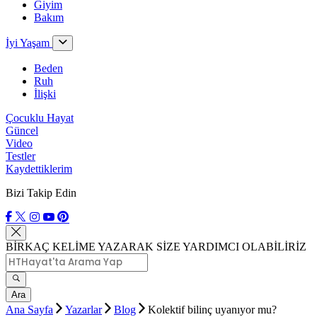
Giyim
Bakım
İyi Yaşam
Beden
Ruh
İlişki
Çocuklu Hayat
Güncel
Video
Testler
Kaydettiklerim
Bizi Takip Edin
BİRKAÇ KELİME YAZARAK SİZE YARDIMCI OLABİLİRİZ
Ara
Ana Sayfa
Yazarlar
Blog
Kolektif bilinç uyanıyor mu?