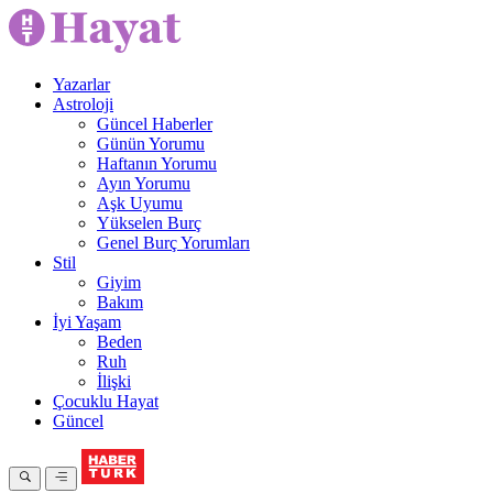
Yazarlar
Astroloji
Güncel Haberler
Günün Yorumu
Haftanın Yorumu
Ayın Yorumu
Aşk Uyumu
Yükselen Burç
Genel Burç Yorumları
Stil
Giyim
Bakım
İyi Yaşam
Beden
Ruh
İlişki
Çocuklu Hayat
Güncel