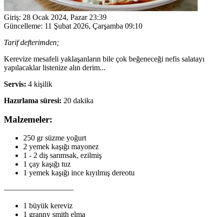
Giriş:
28 Ocak 2024, Pazar 23:39
Güncelleme:
11 Şubat 2026, Çarşamba 09:10
Tarif defterimden;
Kerevize mesafeli yaklaşanların bile çok beğeneceği nefis salatayı
yapılacaklar listenize alın derim...
Servis:
4 kişilik
Hazırlama süresi:
20 dakika
Malzemeler:
250 gr süzme yoğurt
2 yemek kaşığı mayonez
1 - 2 diş sarımsak, ezilmiş
1 çay kaşığı tuz
1 yemek kaşığı ince kıyılmış dereotu
—————————
1 büyük kereviz
1 granny smith elma