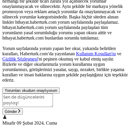
herhangi bir şekilde ticari zarara yol açabilecek yorumlar
onaylanmayacak ve silinecektir. Aynı şekilde bir markaya yönelik
promosyon veya reklam amaçlı yorumlar da onaylanmayacak ve
silinecek yorumlar kategorisindedir. Başka hiçbir siteden alınan
linkler hthayat.haberturk.com yorum sayfalarında paylaşılamaz.
hthayat.haberturk.com yorum sayfalarında paylaşılan tüm
yorumların yasal sorumluluğu yorumu yapan okura aittir ve
hthayat.haberturk.com bunlardan sorumlu tutulamaz.
Yorum sayfalarında yorum yapan her okur, yukarıda belirtilen
kuralları, Haberturk.com’da yayınlanan
Kullanım Koşulları'nı
ve
Gizlilik Sözleşmesi
'ni peşinen okumuş ve kabul etmiş sayılır.
Bizlerle ve diğer okurlarımızla yorum kurallarına uygun
yorumlarınızı, görüşlerinizi yasalar, saygı, nezaket, birlikte yaşama
kuralları ve insan haklarına uygun şekilde paylaştığınız için teşekkür
ederiz.
Yorumları okudum onaylıyorum
Gönder
Misafir
09 Şubat 2024, Cuma