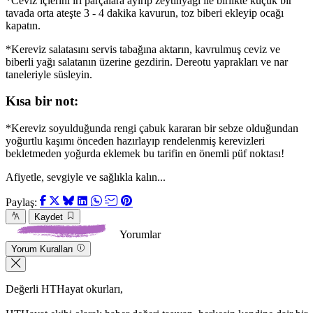
*Ceviz içlerini iri parçalara ayırıp zeytinyağı ile birlikte küçük bir
tavada orta ateşte 3 - 4 dakika kavurun, toz biberi ekleyip ocağı
kapatın.
*Kereviz salatasını servis tabağına aktarın, kavrulmuş ceviz ve
biberli yağı salatanın üzerine gezdirin. Dereotu yaprakları ve nar
taneleriyle süsleyin.
Kısa bir not:
*Kereviz soyulduğunda rengi çabuk kararan bir sebze olduğundan
yoğurtlu kaşımı önceden hazırlayıp rendelenmiş kerevizleri
bekletmeden yoğurda eklemek bu tarifin en önemli püf noktası!
Afiyetle, sevgiyle ve sağlıkla kalın...
Paylaş:
Kaydet
Yorumlar
Yorum Kuralları
Değerli HTHayat okurları,