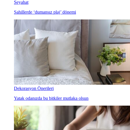
Seyahat
Sahillerde ‘dumansız plaj’ dönemi
Dekorasyon Önerileri
Yatak odanızda bu bitkiler mutlaka olsun