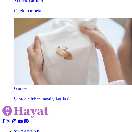
Yemek Tarifleri
Çilek marmelatı
Güncel
Çikolata lekesi nasıl çıkarılır?
YAZARLAR