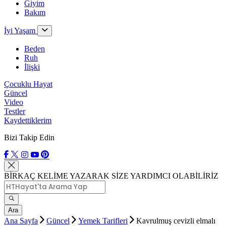
Giyim
Bakım
İyi Yaşam
Beden
Ruh
İlişki
Çocuklu Hayat
Güncel
Video
Testler
Kaydettiklerim
Bizi Takip Edin
BİRKAÇ KELİME YAZARAK SİZE YARDIMCI OLABİLİRİZ
Ara
Ana Sayfa
Güncel
Yemek Tarifleri
Kavrulmuş cevizli elmalı