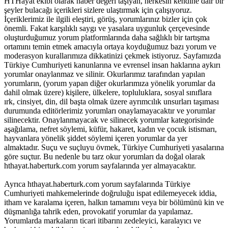
HTHayat ekibi olarak haber değeri taşıyan, herkesin kendine dair bir
şeyler bulacağı içerikleri sizlere ulaştırmak için çalışıyoruz.
İçeriklerimiz ile ilgili eleştiri, görüş, yorumlarınız bizler için çok
önemli. Fakat karşılıklı saygı ve yasalara uygunluk çerçevesinde
oluşturduğumuz yorum platformlarında daha sağlıklı bir tartışma
ortamını temin etmek amacıyla ortaya koyduğumuz bazı yorum ve
moderasyon kurallarımıza dikkatinizi çekmek istiyoruz. Sayfamızda
Türkiye Cumhuriyeti kanunlarına ve evrensel insan haklarına aykırı
yorumlar onaylanmaz ve silinir. Okurlarımız tarafından yapılan
yorumların, (yorum yapan diğer okurlarımıza yönelik yorumlar da
dahil olmak üzere) kişilere, ülkelere, topluluklara, sosyal sınıflara
ırk, cinsiyet, din, dil başta olmak üzere ayrımcılık unsurları taşıması
durumunda editörlerimiz yorumları onaylamayacaktır ve yorumlar
silinecektir. Onaylanmayacak ve silinecek yorumlar kategorisinde
aşağılama, nefret söylemi, küfür, hakaret, kadın ve çocuk istismarı,
hayvanlara yönelik şiddet söylemi içeren yorumlar da yer
almaktadır. Suçu ve suçluyu övmek, Türkiye Cumhuriyeti yasalarına
göre suçtur. Bu nedenle bu tarz okur yorumları da doğal olarak
hthayat.haberturk.com yorum sayfalarında yer almayacaktır.
Ayrıca hthayat.haberturk.com yorum sayfalarında Türkiye
Cumhuriyeti mahkemelerinde doğruluğu ispat edilemeyecek iddia,
itham ve karalama içeren, halkın tamamını veya bir bölümünü kin ve
düşmanlığa tahrik eden, provokatif yorumlar da yapılamaz.
Yorumlarda markaların ticari itibarını zedeleyici, karalayıcı ve