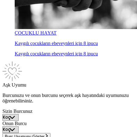
ÇOCUKLU HAYAT
Kaygılı çocukların ebeveynleri için 8 ipucu
Kaygılı çocukların ebeveynleri için 8 ipucu
Aşk Uyumu
Burcunuzu ve onun burcunu seçerek aşk hayatındaki uyumunuzu
öğrenebilirsiniz.
Sizin Burcunuz
Onun Burcu
Burç Uyumunu Göster