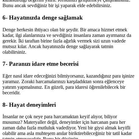
Bunu ancak sevdiğiniz bir işi yaparak elde edebilirsiniz.
6- Hayatınızda denge sağlamak
Denge herkesin ihtiyacı olan bir şeydir. Bir amaca hizmet etmek
kadar, ilgi alanlarınıza ve sevdiğiniz insanlara zaman ayırmanız da
gerekir. İki taraftan birine fazla ağırlık vermek sizi uzun vadede
mutsuz kılar. Ancak hayatınızda denge sağlayarak tatmin
olabilirsiniz.
7- Paranızı idare etme becerisi
Eğer nasıl idare edeceğinizi bilmiyorsanız, kazandığınız para işinize
yaramaz. Zoraki harcamalarınızı karşıladıktan sonra eğlenceye
yatırım yapmalısınız. En güzeli, para idaresi öğrenilebilecek bir
beceridir.
8- Hayat deneyimleri
İnsanlar ne çok neye para harcamaktan keyif alıyor, biliyor
musunuz? Materyaller değil, deneyimler için harcanan para her
zaman daha fazla mutluluk vadediyor. Yeni bir giysi almak keyifli
olabilir ama asla muhteşem anılar biriktirebileceğiniz bir tatil kadar
tatmin etmeyecektir. Bunu bir düşünün.