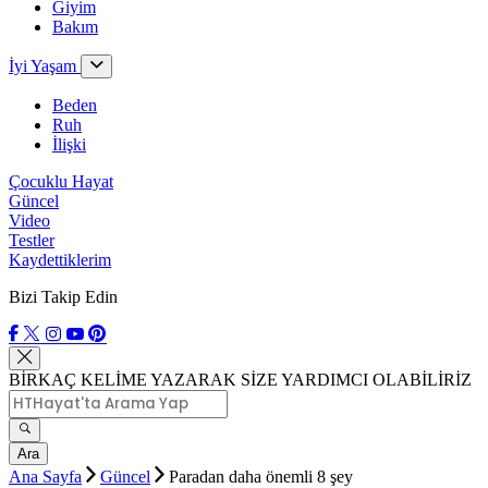
Giyim
Bakım
İyi Yaşam
Beden
Ruh
İlişki
Çocuklu Hayat
Güncel
Video
Testler
Kaydettiklerim
Bizi Takip Edin
BİRKAÇ KELİME YAZARAK SİZE YARDIMCI OLABİLİRİZ
Ara
Ana Sayfa
Güncel
Paradan daha önemli 8 şey