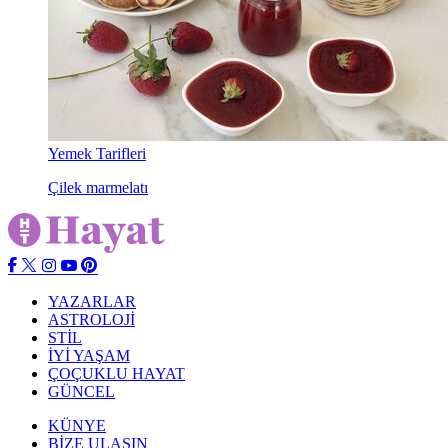
Yemek Tarifleri
Çilek marmelatı
YAZARLAR
ASTROLOJİ
STİL
İYİ YAŞAM
ÇOÇUKLU HAYAT
GÜNCEL
KÜNYE
BİZE ULAŞIN