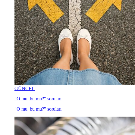
GÜNCEL
"O mu, bu mu?" soruları
"O mu, bu mu?" soruları