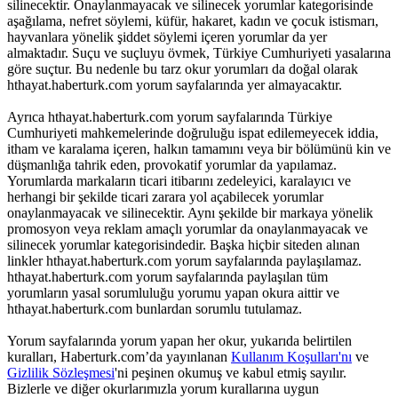
silinecektir. Onaylanmayacak ve silinecek yorumlar kategorisinde
aşağılama, nefret söylemi, küfür, hakaret, kadın ve çocuk istismarı,
hayvanlara yönelik şiddet söylemi içeren yorumlar da yer
almaktadır. Suçu ve suçluyu övmek, Türkiye Cumhuriyeti yasalarına
göre suçtur. Bu nedenle bu tarz okur yorumları da doğal olarak
hthayat.haberturk.com yorum sayfalarında yer almayacaktır.
Ayrıca hthayat.haberturk.com yorum sayfalarında Türkiye
Cumhuriyeti mahkemelerinde doğruluğu ispat edilemeyecek iddia,
itham ve karalama içeren, halkın tamamını veya bir bölümünü kin ve
düşmanlığa tahrik eden, provokatif yorumlar da yapılamaz.
Yorumlarda markaların ticari itibarını zedeleyici, karalayıcı ve
herhangi bir şekilde ticari zarara yol açabilecek yorumlar
onaylanmayacak ve silinecektir. Aynı şekilde bir markaya yönelik
promosyon veya reklam amaçlı yorumlar da onaylanmayacak ve
silinecek yorumlar kategorisindedir. Başka hiçbir siteden alınan
linkler hthayat.haberturk.com yorum sayfalarında paylaşılamaz.
hthayat.haberturk.com yorum sayfalarında paylaşılan tüm
yorumların yasal sorumluluğu yorumu yapan okura aittir ve
hthayat.haberturk.com bunlardan sorumlu tutulamaz.
Yorum sayfalarında yorum yapan her okur, yukarıda belirtilen
kuralları, Haberturk.com’da yayınlanan
Kullanım Koşulları'nı
ve
Gizlilik Sözleşmesi
'ni peşinen okumuş ve kabul etmiş sayılır.
Bizlerle ve diğer okurlarımızla yorum kurallarına uygun