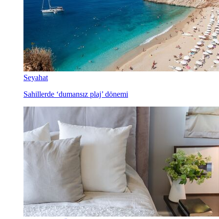
Seyahat
Sahillerde ‘dumansız plaj’ dönemi