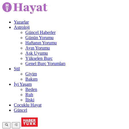
Yazarlar
Astroloji
Güncel Haberler
Günün Yorumu
Haftanın Yorumu
Ayın Yorumu
Aşk Uyumu
Yükselen Burç
Genel Burç Yorumları
Stil
Giyim
Bakım
İyi Yaşam
Beden
Ruh
İlişki
Çocuklu Hayat
Güncel