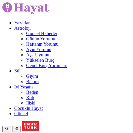
Yazarlar
Astroloji
Güncel Haberler
Günün Yorumu
Haftanın Yorumu
Ayın Yorumu
Aşk Uyumu
Yükselen Burç
Genel Burç Yorumları
Stil
Giyim
Bakım
İyi Yaşam
Beden
Ruh
İlişki
Çocuklu Hayat
Güncel