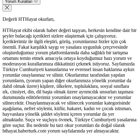
Yorum Kuralları
Değerli HTHayat okurları,
HTHayat ekibi olarak haber değeri taşıyan, herkesin kendine dair bir
şeyler bulacağı içerikleri sizlere ulaştırmak için çalışıyoruz.
İçeriklerimiz ile ilgili eleştiri, görüş, yorumlarınız bizler için çok
önemli. Fakat karşılıklı saygı ve yasalara uygunluk çerçevesinde
oluşturduğumuz yorum platformlarında daha sağlıklı bir tartışma
ortamını temin etmek amacıyla ortaya koyduğumuz bazı yorum ve
moderasyon kurallarımıza dikkatinizi çekmek istiyoruz. Sayfamızda
Türkiye Cumhuriyeti kanunlarına ve evrensel insan haklarına aykırı
yorumlar onaylanmaz ve silinir. Okurlarımız tarafından yapılan
yorumların, (yorum yapan diğer okurlarımıza yönelik yorumlar da
dahil olmak üzere) kişilere, ülkelere, topluluklara, sosyal sınıflara
ırk, cinsiyet, din, dil başta olmak üzere ayrımcılık unsurları taşıması
durumunda editörlerimiz yorumları onaylamayacaktır ve yorumlar
silinecektir. Onaylanmayacak ve silinecek yorumlar kategorisinde
aşağılama, nefret söylemi, küfür, hakaret, kadın ve çocuk istismarı,
hayvanlara yönelik şiddet söylemi içeren yorumlar da yer
almaktadır. Suçu ve suçluyu övmek, Türkiye Cumhuriyeti yasalarına
göre suçtur. Bu nedenle bu tarz okur yorumları da doğal olarak
hthayat.haberturk.com yorum sayfalarında yer almayacaktır.