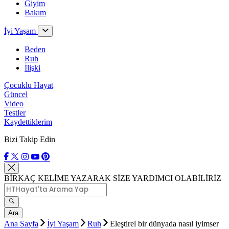
Giyim
Bakım
İyi Yaşam
Beden
Ruh
İlişki
Çocuklu Hayat
Güncel
Video
Testler
Kaydettiklerim
Bizi Takip Edin
BİRKAÇ KELİME YAZARAK SİZE YARDIMCI OLABİLİRİZ
Ara
Ana Sayfa
İyi Yaşam
Ruh
Eleştirel bir dünyada nasıl iyimser