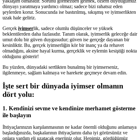
yaklaşım olmasıdır. Sorunu görmezden gelmek, özlem duyduğumuz
dünyayı yaratmaya yardımcı olmaz; sadece bizi rahatsız eden
şeylerden korur. Sonucunda ise bastırılmış, sıkışmış ve iyimserlikten
uzak hale geliriz.
Gerçek
iyimser
lik, sadece olumlu düşünceler ve yüksek
beklentilerden daha fazlasıdır. Tanım olarak, iyimserlik geleceğe dair
umut dolu bir güven duygusudur; güven ise gerçeğe dayanan bir
kesinliktir. Bu, gerçek iyimserliğin kör bir inanç ya da rehavet
olmadığını, aksine hayal kurma, gerçeklik ve eylemin kesiştiği nokta
olduğunu gösterir!
Bu yüzden, dünyadaki sertlikten bunalmış bir iyimserseniz,
ilgilenmeye, sağlam kalmaya ve harekete geçmeye devam edin.
İşte sert bir dünyada iyimser olmanın
dört yolu:
1. Kendinizi sevme ve kendinize merhamet gösterme
ile başlayın
İhtiyaçlarınızın karşılanmasının ne kadar önemli olduğunu anlamaya
başladığınızda, başkalarının ihtiyaçlarını daha iyi görürsünüz ve
onlara yardım eli uzatacak enerjiniz olur. Hepimiz, gördüğümüz