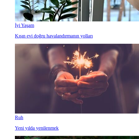
İyi Yaşam
Kışın evi doğru havalandırmanın yolları
Ruh
Yeni yılda yenilenmek