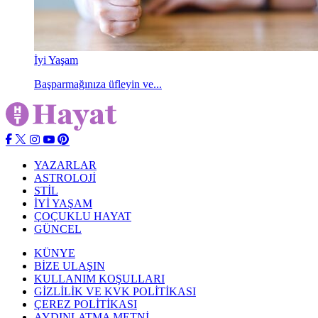
İyi Yaşam
Başparmağınıza üfleyin ve...
YAZARLAR
ASTROLOJİ
STİL
İYİ YAŞAM
ÇOÇUKLU HAYAT
GÜNCEL
KÜNYE
BİZE ULAŞIN
KULLANIM KOŞULLARI
GİZLİLİK VE KVK POLİTİKASI
ÇEREZ POLİTİKASI
AYDINLATMA METNİ