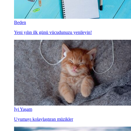
Beden
Yeni yılın ilk günü vücudunuzu yenileyin!
İyi Yaşam
Uyumayı kolaylaştıran müzikler