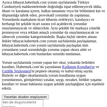
Ayrıca hthayat.haberturk.com yorum sayfalarında Türkiye
Cumhuriyeti mahkemelerinde doğruluğu ispat edilemeyecek iddia,
itham ve karalama içeren, halkın tamamını veya bir bölümünü kin ve
düşmanlığa tahrik eden, provokatif yorumlar da yapılamaz.
Yorumlarda markaların ticari itibarını zedeleyici, karalayıcı ve
herhangi bir şekilde ticari zarara yol açabilecek yorumlar
onaylanmayacak ve silinecektir. Aynı şekilde bir markaya yönelik
promosyon veya reklam amaçlı yorumlar da onaylanmayacak ve
silinecek yorumlar kategorisindedir. Başka hiçbir siteden alınan
linkler hthayat.haberturk.com yorum sayfalarında paylaşılamaz.
hthayat.haberturk.com yorum sayfalarında paylaşılan tüm
yorumların yasal sorumluluğu yorumu yapan okura aittir ve
hthayat.haberturk.com bunlardan sorumlu tutulamaz.
Yorum sayfalarında yorum yapan her okur, yukarıda belirtilen
kuralları, Haberturk.com’da yayınlanan
Kullanım Koşulları'nı
ve
Gizlilik Sözleşmesi
'ni peşinen okumuş ve kabul etmiş sayılır.
Bizlerle ve diğer okurlarımızla yorum kurallarına uygun
yorumlarınızı, görüşlerinizi yasalar, saygı, nezaket, birlikte yaşama
kuralları ve insan haklarına uygun şekilde paylaştığınız için teşekkür
ederiz.
Yorumları okudum onaylıyorum