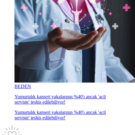
BEDEN
Yumurtalık kanseri vakalarının %40'ı ancak 'acil
serviste' teşhis edilebiliyor!
Yumurtalık kanseri vakalarının %40'ı ancak 'acil
serviste' teşhis edilebiliyor!