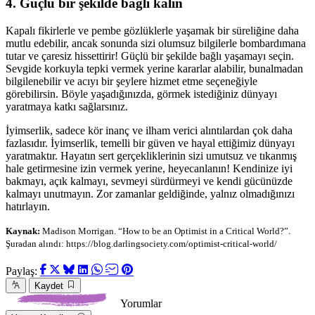
4. Güçlü bir şekilde bağlı kalın
Kapalı fikirlerle ve pembe gözlüklerle yaşamak bir süreliğine daha
mutlu edebilir, ancak sonunda sizi olumsuz bilgilerle bombardımana
tutar ve çaresiz hissettirir! Güçlü bir şekilde bağlı yaşamayı seçin.
Sevgide korkuyla tepki vermek yerine kararlar alabilir, bunalmadan
bilgilenebilir ve acıyı bir şeylere hizmet etme seçeneğiyle
görebilirsin. Böyle yaşadığınızda, görmek istediğiniz dünyayı
yaratmaya katkı sağlarsınız.
İyimserlik, sadece kör inanç ve ilham verici alıntılardan çok daha
fazlasıdır. İyimserlik, temelli bir güven ve hayal ettiğimiz dünyayı
yaratmaktır. Hayatın sert gerçekliklerinin sizi umutsuz ve tıkanmış
hale getirmesine izin vermek yerine, heyecanlanın! Kendinize iyi
bakmayı, açık kalmayı, sevmeyi sürdürmeyi ve kendi gücünüzde
kalmayı unutmayın. Zor zamanlar geldiğinde, yalnız olmadığınızı
hatırlayın.
Kaynak:
Madison Morrigan. “How to be an Optimist in a Critical World?”.
Şuradan alındı: https://blog.darlingsociety.com/optimist-critical-world/
Paylaş:
Kaydet
Yorumlar