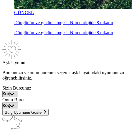
GÜNCEL
Döngünün ve gücün simgesi: Numerolojide 8 rakamı
Döngünün ve gücün simgesi: Numerolojide 8 rakamı
Aşk Uyumu
Burcunuzu ve onun burcunu seçerek aşk hayatındaki uyumunuzu
öğrenebilirsiniz.
Sizin Burcunuz
Onun Burcu
Burç Uyumunu Göster