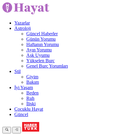
Yazarlar
Astroloji
Güncel Haberler
Günün Yorumu
Haftanın Yorumu
Ayın Yorumu
Aşk Uyumu
Yükselen Burç
Genel Burç Yorumları
Stil
Giyim
Bakım
İyi Yaşam
Beden
Ruh
İlişki
Çocuklu Hayat
Güncel