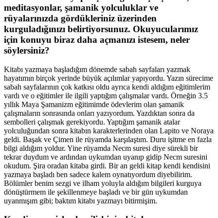
meditasyonlar, şamanik yolculuklar ve
rüyalarınızda gördükleriniz üzerinden
kurguladığınızı belirtiyorsunuz. Okuyucularımız
için konuyu biraz daha açmanızı istesem, neler
söylersiniz?
Kitabı yazmaya başladığım dönemde sabah sayfaları yazmak
hayatımın birçok yerinde büyük açılımlar yapıyordu. Yazın sürecime
sabah sayfalarının çok katkısı oldu ayrıca kendi aldığım eğitimlerim
vardı ve o eğitimler ile ilgili yaptığım çalışmalar vardı. Örneğin 3.5
yıllık Maya Şamanizm eğitimimde ödevlerim olan şamanik
çalışmaların sonrasında onları yazıyordum. Yazdıktan sonra da
sembolleri çalışmak gerekiyordu. Yaptığım şamanik atalar
yolculuğundan sonra kitabın karakterlerinden olan Lapito ve Noraya
geldi. Başak ve Çimen ile rüyamda karşılaştım. Duru işitme en fazla
bilgi aldığım yoldur. Yine rüyamda Necm suresi diye sürekli bir
tekrar duydum ve ardından uykumdan uyanıp gidip Necm suresini
okudum. Şira oradan kitaba girdi. Bir an geldi kitap kendi kendisini
yazmaya başladı ben sadece kalem oynatıyordum diyebilirim.
Bölümler benim sezgi ve ilham yoluyla aldığım bilgileri kurguya
dönüştürmem ile şekillenmeye başladı ve bir gün uykumdan
uyanmışım gibi; baktım kitabı yazmayı bitirmişim.