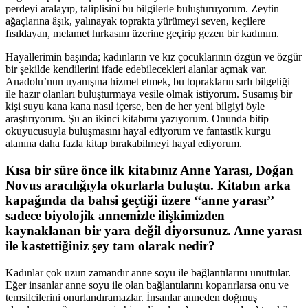
perdeyi aralayıp, taliplisini bu bilgilerle buluşturuyorum. Zeytin
ağaçlarına âşık, yalınayak toprakta yürümeyi seven, keçilere
fısıldayan, melamet hırkasını üzerine geçirip gezen bir kadınım.
Hayallerimin başında; kadınların ve kız çocuklarının özgün ve özgür
bir şekilde kendilerini ifade edebilecekleri alanlar açmak var.
Anadolu’nun uyanışına hizmet etmek, bu toprakların sırlı bilgeliği
ile hazır olanları buluşturmaya vesile olmak istiyorum. Susamış bir
kişi suyu kana kana nasıl içerse, ben de her yeni bilgiyi öyle
araştırıyorum. Şu an ikinci kitabımı yazıyorum. Onunda bitip
okuyucusuyla buluşmasını hayal ediyorum ve fantastik kurgu
alanına daha fazla kitap bırakabilmeyi hayal ediyorum.
Kısa bir süre önce ilk kitabınız Anne Yarası, Doğan
Novus aracılığıyla okurlarla buluştu. Kitabın arka
kapağında da bahsi geçtiği üzere ‘‘anne yarası’’
sadece biyolojik annemizle ilişkimizden
kaynaklanan bir yara değil diyorsunuz. Anne yarası
ile kastettiğiniz şey tam olarak nedir?
Kadınlar çok uzun zamandır anne soyu ile bağlantılarını unuttular.
Eğer insanlar anne soyu ile olan bağlantılarını koparırlarsa onu ve
temsilcilerini onurlandıramazlar. İnsanlar anneden doğmuş