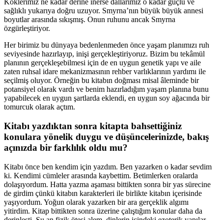
Köklerimiz ne kadar derine inerse dallarımız o kadar güçlü ve
sağlıklı yukarıya doğru uzuyor. Smyrna’nın büyük büyük annesi
boyutlar arasında sıkışmış. Onun ruhunu ancak Smyrna
özgürleştiriyor.
Her birimiz bu dünyaya bedenlenmeden önce yaşam planımızı ruh
seviyesinde hazırlayıp, inişi gerçekleştiriyoruz. Bizim bu tekâmül
planının gerçekleşebilmesi için de en uygun genetik yapı ve aile
zaten ruhsal idare mekanizmasının rehber varlıklarının yardımı ile
seçilmiş oluyor. Örneğin bu kitabın doğması misal âleminde bir
potansiyel olarak vardı ve benim hazırladığım yaşam planına bunu
yapabilecek en uygun şartlarda eklendi, en uygun soy ağacında bir
tomurcuk olarak açtım.
Kitabı yazdıktan sonra kitapta bahsettiğiniz
konulara yönelik duygu ve düşüncelerinizde, bakış
açınızda bir farklılık oldu mu?
Kitabı önce ben kendim için yazdım. Ben yazarken o kadar sevdim
ki. Kendimi cümleler arasında kaybettim. Betimlerken oralarda
dolaşıyordum. Hatta yazma aşaması bittikten sonra bir yas sürecine
de girdim çünkü kitabın karakterleri ile birlikte kitabın içerisinde
yaşıyordum. Yoğun olarak yazarken bir ara gerçeklik algımı
yitirdim. Kitap bittikten sonra üzerine çalıştığım konular daha da
derinleşti. Şu an fizik ötesi alem, dinlerin içindeki ezoterik yapılar