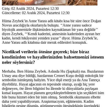
Giriş:
02 Aralık 2024, Pazartesi 12:30
Güncelleme:
02 Aralık 2024, Pazartesi 12:30
Hüma Zeybek’in Anne Yarası adlı kitabı kısa bir süre önce Doğan
Novus aracılığıyla okurlarıyla buluştu. ‘‘Anne yarası sadece
biyolojik annemizle ilişkimizden kaynaklanan bir yara değildir’’
diyen Zeybek, ‘‘‘Kendi kaderini, annesinin kaderinden ayıran her
kadın, kendi hikâyesini yeniden yazar’’ diyor. Hüma Zeybek’le,
Anne Yarası adlı kitabına dair merak edilenleri konuştuk.
Niceliksel verilerin ötesine geçerek; bize biraz
kendinizden ve hayallerinizden bahsetmenizi istesem
neler söylersiniz?
Merhaba. Ben Hüma Zeybek. Aslında Hu (Şapkalı) ma. Bazılarının
Umay ana diye bildiği, bazılarının Cennet Kuşu dediği mitolojik bir
sembolün isimleşmiş haliyim. Yüce dişil enerji ya da Ana Tanrıça
diyebiliriz. Hayat ağacının en tepesinde oturup, ayağı hiç yere
değmeyen, öte âlem bilgisini bu âlemde ki dünyalılarla paylaşan
kutsal kuşum. Hayat planımı gerçekleştirebilmem için seçtikleri isim
bile buna hizmet eden bir isim olmuş. Sembolik okumasını elbette
daha yeni yapabiliyorum. Araştırmacıyım, eğitmenim. Kadim
bilgilerin peşine düşmüş, görünmeyenin ötesindekinin üzerindeki