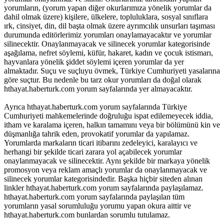
yorumların, (yorum yapan diğer okurlarımıza yönelik yorumlar da
dahil olmak üzere) kişilere, ülkelere, topluluklara, sosyal sınıflara
ırk, cinsiyet, din, dil başta olmak üzere ayrımcılık unsurları taşıması
durumunda editörlerimiz yorumları onaylamayacaktır ve yorumlar
silinecektir. Onaylanmayacak ve silinecek yorumlar kategorisinde
aşağılama, nefret söylemi, küfür, hakaret, kadın ve çocuk istismarı,
hayvanlara yönelik şiddet söylemi içeren yorumlar da yer
almaktadır. Suçu ve suçluyu övmek, Türkiye Cumhuriyeti yasalarına
göre suçtur. Bu nedenle bu tarz okur yorumları da doğal olarak
hthayat.haberturk.com yorum sayfalarında yer almayacaktır.
Ayrıca hthayat.haberturk.com yorum sayfalarında Türkiye
Cumhuriyeti mahkemelerinde doğruluğu ispat edilemeyecek iddia,
itham ve karalama içeren, halkın tamamını veya bir bölümünü kin ve
düşmanlığa tahrik eden, provokatif yorumlar da yapılamaz.
Yorumlarda markaların ticari itibarını zedeleyici, karalayıcı ve
herhangi bir şekilde ticari zarara yol açabilecek yorumlar
onaylanmayacak ve silinecektir. Aynı şekilde bir markaya yönelik
promosyon veya reklam amaçlı yorumlar da onaylanmayacak ve
silinecek yorumlar kategorisindedir. Başka hiçbir siteden alınan
linkler hthayat.haberturk.com yorum sayfalarında paylaşılamaz.
hthayat.haberturk.com yorum sayfalarında paylaşılan tüm
yorumların yasal sorumluluğu yorumu yapan okura aittir ve
hthayat.haberturk.com bunlardan sorumlu tutulamaz.