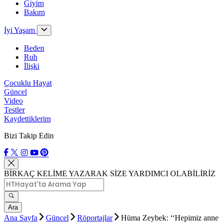
Giyim
Bakım
İyi Yaşam
Beden
Ruh
İlişki
Çocuklu Hayat
Güncel
Video
Testler
Kaydettiklerim
Bizi Takip Edin
BİRKAÇ KELİME YAZARAK SİZE YARDIMCI OLABİLİRİZ
Ara
Ana Sayfa
Güncel
Röportajlar
Hüma Zeybek: ‘‘Hepimiz anne