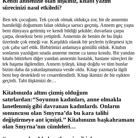
Kendi annenizle olan ilişkiniz, kitabı yazım
sürecinizi nasıl etkiledi?
Ben tek çocuğum. Tek çocuk olmak oldukça zor, bir de annemin
hamileliği doğumum falan oldukça sarsıcı geçmiş. Annem geç yaşta
beni dünyaya getirmiş ve kendi bildiği şekilde; duvarlara çarpa
çarpa, desteksiz beni yetiştirdi. Annemin de benim de bu ilişki
üzerinde çok emeği var. Karşılıklı olarak bir şeylerin iyileşmesi için
çok çaba sarf ettik. Birbirimizi anlamaya gönüllü olduk. Kitabın
sonlarını yazdığım sırada anneme meme ca tanısı kondu. Bir yandan
kitabı bitirirken diğer yandan annemin hastalık, hastane süreçleri ile
tek başıma ilgilendim. Annem iyileşti, kitap doğdu ve tüm bunlar
bizim daha da yakınlaşmamıza vesile oldu. Kitap yazmayla ilgili
beni hep destekledi ve cesaretlendirdi. Kitap ikimizi de bir eşikten
geçirdi. Tabi ilişkimizi de…
Kitabınızda altını çizmiş olduğum
satırlardan:‘‘Soyunun kadınları, anne olmakla
lanetlenmiş gibi davranan kadınlardı. Onların
sonuncusu olan Smyrna’da bu kara talihi
değiştirmeye ant içmişti.’’ Kitabınızın başkahramanı
olan Smyrna’nın cümleleri…