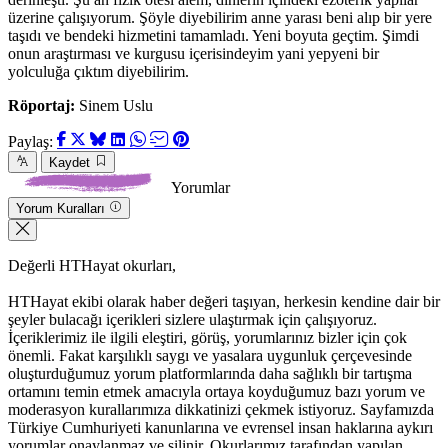
üzerine çalışıyorum. Şöyle diyebilirim anne yarası beni alıp bir yere
taşıdı ve bendeki hizmetini tamamladı. Yeni boyuta geçtim. Şimdi
onun araştırması ve kurgusu içerisindeyim yani yepyeni bir
yolculuğa çıktım diyebilirim.
Röportaj:
Sinem Uslu
Paylaş:
Kaydet
Yorumlar
Yorum Kuralları
Değerli HTHayat okurları,
HTHayat ekibi olarak haber değeri taşıyan, herkesin kendine dair bir
şeyler bulacağı içerikleri sizlere ulaştırmak için çalışıyoruz.
İçeriklerimiz ile ilgili eleştiri, görüş, yorumlarınız bizler için çok
önemli. Fakat karşılıklı saygı ve yasalara uygunluk çerçevesinde
oluşturduğumuz yorum platformlarında daha sağlıklı bir tartışma
ortamını temin etmek amacıyla ortaya koyduğumuz bazı yorum ve
moderasyon kurallarımıza dikkatinizi çekmek istiyoruz. Sayfamızda
Türkiye Cumhuriyeti kanunlarına ve evrensel insan haklarına aykırı
yorumlar onaylanmaz ve silinir. Okurlarımız tarafından yapılan