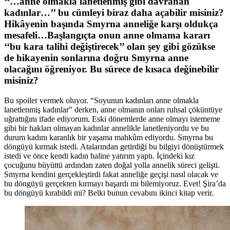
‘‘…anne olmakla lanetlenmiş gibi davranan
kadınlar…’’ bu cümleyi biraz daha açabilir misiniz?
Hikâyenin başında Smyrna anneliğe karşı oldukça
mesafeli…Başlangıçta onun anne olmama kararı
‘‘bu kara talihi değiştirecek’’ olan şey gibi gözükse
de hikayenin sonlarına doğru Smyrna anne
olacağını öğreniyor. Bu sürece de kısaca değinebilir
misiniz?
Bu spoiler vermek oluyor. “Soyunun kadınları anne olmakla
lanetlenmiş kadınlar” derken, anne olmanın onları ruhsal çöküntüye
uğrattığını ifade ediyorum. Eski dönemlerde anne olmayı istememe
gibi bir hakları olmayan kadınlar annelikle lanetleniyordu ve bu
durum kadını karanlık bir yaşama mahkûm ediyordu. Smyrna bu
döngüyü kırmak istedi. Atalarından getirdiği bu bilgiyi dönüştürmek
istedi ve önce kendi kadın haline yatırım yaptı. İçindeki kız
çocuğunu büyüttü ardından zaten doğal yolla annelik süreci gelişti.
Smyrna kendini gerçekleştirdi fakat anneliğe geçişi nasıl olacak ve
bu döngüyü gerçekten kırmayı başardı mı bilemiyoruz. Evet! Şira’da
bu döngüyü kırabildi mi? Belki bunun cevabını ikinci kitap verir.