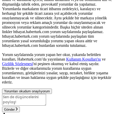
düşmanlığa tahrik eden, provokatif yorumlar da yapılamaz.
Yorumlarda markaların ticari itibarını zedeleyici, karalayıcı ve
herhangi bir şekilde ticari zarara yol açabilecek yorumlar
onaylanmayacak ve silinecektir. Aynı şekilde bir markaya yönelik
promosyon veya reklam amaçlı yorumlar da onaylanmayacak ve
silinecek yorumlar kategorisindedir. Başka hiçbir siteden alınan
linkler hthayat.haberturk.com yorum sayfalarında paylaşılamaz.
hthayat.haberturk.com yorum sayfalarında paylaşılan tüm
yorumların yasal sorumluluğu yorumu yapan okura aittir ve
hthayat.haberturk.com bunlardan sorumlu tutulamaz.
Yorum sayfalarında yorum yapan her okur, yukarıda belirtilen
kuralları, Haberturk.com’da yayınlanan
Kullanım Koşulları'nı
ve
Gizlilik Sözleşmesi
'ni peşinen okumuş ve kabul etmiş sayılır.
Bizlerle ve diğer okurlarımızla yorum kurallarına uygun
yorumlarınızı, görüşlerinizi yasalar, saygı, nezaket, birlikte yaşama
kuralları ve insan haklarına uygun şekilde paylaştığınız için teşekkür
ederiz.
Yorumları okudum onaylıyorum
Gönder