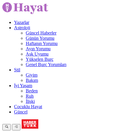
Yazarlar
Astroloji
Güncel Haberler
Günün Yorumu
Haftanın Yorumu
Ayın Yorumu
Aşk Uyumu
Yükselen Burç
Genel Burç Yorumları
Stil
Giyim
Bakım
İyi Yaşam
Beden
Ruh
İlişki
Çocuklu Hayat
Güncel