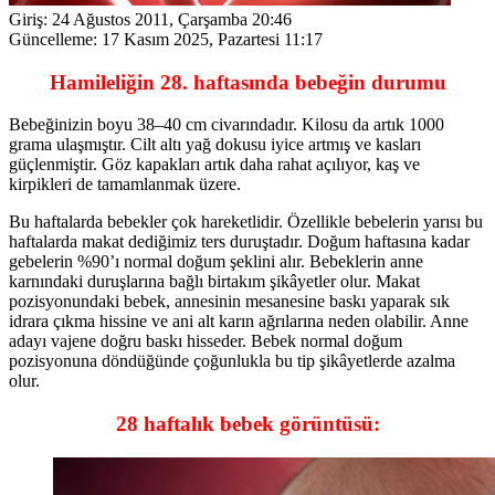
Giriş:
24 Ağustos 2011, Çarşamba 20:46
Güncelleme:
17 Kasım 2025, Pazartesi 11:17
Hamileliğin 28. haftasında bebeğin durumu
Bebeğinizin boyu 38–40 cm civarındadır. Kilosu da artık 1000
grama ulaşmıştır. Cilt altı yağ dokusu iyice artmış ve kasları
güçlenmiştir. Göz kapakları artık daha rahat açılıyor, kaş ve
kirpikleri de tamamlanmak üzere.
Bu haftalarda bebekler çok hareketlidir. Özellikle bebelerin yarısı bu
haftalarda makat dediğimiz ters duruştadır. Doğum haftasına kadar
gebelerin %90’ı normal doğum şeklini alır. Bebeklerin anne
karnındaki duruşlarına bağlı birtakım şikâyetler olur. Makat
pozisyonundaki bebek, annesinin mesanesine baskı yaparak sık
idrara çıkma hissine ve ani alt karın ağrılarına neden olabilir. Anne
adayı vajene doğru baskı hisseder. Bebek normal doğum
pozisyonuna döndüğünde çoğunlukla bu tip şikâyetlerde azalma
olur.
28 haftalık bebek görüntüsü: