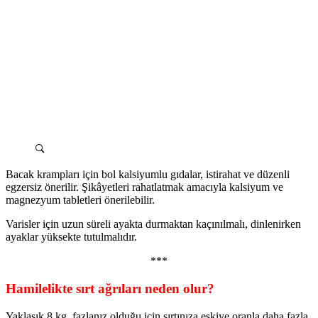
Bacak krampları için bol kalsiyumlu gıdalar, istirahat ve düzenli
egzersiz önerilir. Şikâyetleri rahatlatmak amacıyla kalsiyum ve
magnezyum tabletleri önerilebilir.
Varisler için uzun süreli ayakta durmaktan kaçınılmalı, dinlenirken
ayaklar yüksekte tutulmalıdır.
***
Hamilelikte sırt ağrıları neden olur?
Yaklaşık 8 kg. fazlanız olduğu için sırtınıza eskiye oranla daha fazla