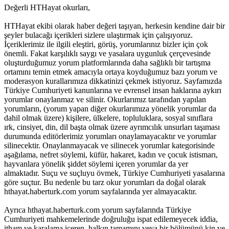
Değerli HTHayat okurları,
HTHayat ekibi olarak haber değeri taşıyan, herkesin kendine dair bir
şeyler bulacağı içerikleri sizlere ulaştırmak için çalışıyoruz.
İçeriklerimiz ile ilgili eleştiri, görüş, yorumlarınız bizler için çok
önemli. Fakat karşılıklı saygı ve yasalara uygunluk çerçevesinde
oluşturduğumuz yorum platformlarında daha sağlıklı bir tartışma
ortamını temin etmek amacıyla ortaya koyduğumuz bazı yorum ve
moderasyon kurallarımıza dikkatinizi çekmek istiyoruz. Sayfamızda
Türkiye Cumhuriyeti kanunlarına ve evrensel insan haklarına aykırı
yorumlar onaylanmaz ve silinir. Okurlarımız tarafından yapılan
yorumların, (yorum yapan diğer okurlarımıza yönelik yorumlar da
dahil olmak üzere) kişilere, ülkelere, topluluklara, sosyal sınıflara
ırk, cinsiyet, din, dil başta olmak üzere ayrımcılık unsurları taşıması
durumunda editörlerimiz yorumları onaylamayacaktır ve yorumlar
silinecektir. Onaylanmayacak ve silinecek yorumlar kategorisinde
aşağılama, nefret söylemi, küfür, hakaret, kadın ve çocuk istismarı,
hayvanlara yönelik şiddet söylemi içeren yorumlar da yer
almaktadır. Suçu ve suçluyu övmek, Türkiye Cumhuriyeti yasalarına
göre suçtur. Bu nedenle bu tarz okur yorumları da doğal olarak
hthayat.haberturk.com yorum sayfalarında yer almayacaktır.
Ayrıca hthayat.haberturk.com yorum sayfalarında Türkiye
Cumhuriyeti mahkemelerinde doğruluğu ispat edilemeyecek iddia,
itham ve karalama içeren, halkın tamamını veya bir bölümünü kin ve