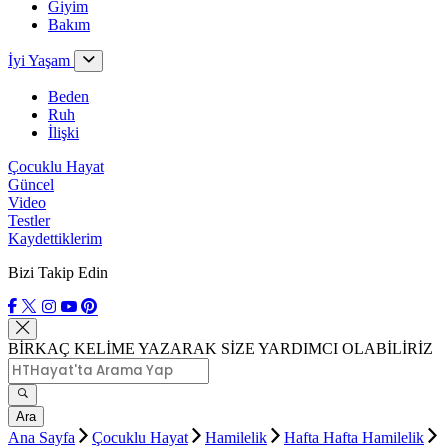
Giyim
Bakım
İyi Yaşam
Beden
Ruh
İlişki
Çocuklu Hayat
Güncel
Video
Testler
Kaydettiklerim
Bizi Takip Edin
BİRKAÇ KELİME YAZARAK SİZE YARDIMCI OLABİLİRİZ
Ara
Ana Sayfa
Çocuklu Hayat
Hamilelik
Hafta Hafta Hamilelik