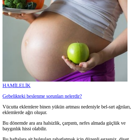
HAMİLELİK
Gebelikteki beslenme sorunları nelerdir?
Vücutta eklemlere binen yükün artması nedeniyle bel-sırt ağrıları,
eklemlerde ağrı oluşur.
Bu dönemde ara ara halsizlik, çarpıntı, nefes almada güçlük ve
baygınlık hissi olabilir.
Bu haftalara ait bulguları rahatlatmak için düzenli egzersiz, diyet