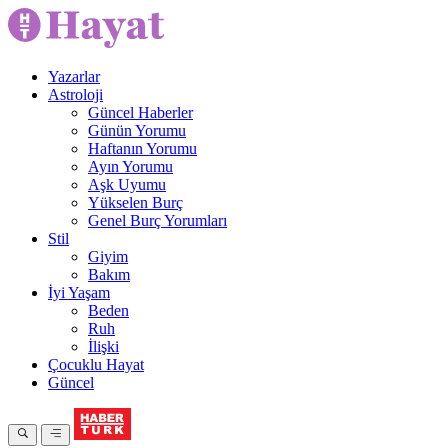
Yazarlar
Astroloji
Güncel Haberler
Günün Yorumu
Haftanın Yorumu
Ayın Yorumu
Aşk Uyumu
Yükselen Burç
Genel Burç Yorumları
Stil
Giyim
Bakım
İyi Yaşam
Beden
Ruh
İlişki
Çocuklu Hayat
Güncel