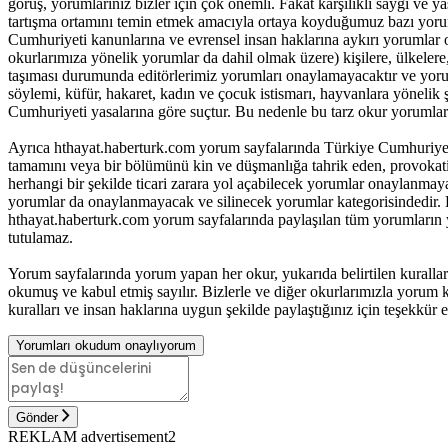
görüş, yorumlarınız bizler için çok önemli. Fakat karşılıklı saygı ve
tartışma ortamını temin etmek amacıyla ortaya koyduğumuz bazı yoru
Cumhuriyeti kanunlarına ve evrensel insan haklarına aykırı yorumlar 
okurlarımıza yönelik yorumlar da dahil olmak üzere) kişilere, ülkelere, t
taşıması durumunda editörlerimiz yorumları onaylamayacaktır ve yorum
söylemi, küfür, hakaret, kadın ve çocuk istismarı, hayvanlara yöneli
Cumhuriyeti yasalarına göre suçtur. Bu nedenle bu tarz okur yorumlar
Ayrıca hthayat.haberturk.com yorum sayfalarında Türkiye Cumhuriyet
tamamını veya bir bölümünü kin ve düşmanlığa tahrik eden, provokatif 
herhangi bir şekilde ticari zarara yol açabilecek yorumlar onaylanma
yorumlar da onaylanmayacak ve silinecek yorumlar kategorisindedir. B
hthayat.haberturk.com yorum sayfalarında paylaşılan tüm yorumların
tutulamaz.
Yorum sayfalarında yorum yapan her okur, yukarıda belirtilen kurall
okumuş ve kabul etmiş sayılır. Bizlerle ve diğer okurlarımızla yorum ku
kuralları ve insan haklarına uygun şekilde paylaştığınız için teşekkür e
Yorumları okudum onaylıyorum
Gönder
REKLAM advertisement2