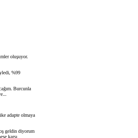
ümler oluşuyor.
öyledi, %99
acağım. Burcunla
e...
yüke adapte olmaya
hoş geldin diyorum
eşe karşı