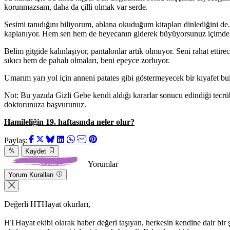
korunmazsam, daha da çilli olmak var serde.
Sesimi tanıdığını biliyorum, ablana okuduğum kitapları dinlediğini de
kaplanıyor. Hem sen hem de heyecanın giderek büyüyorsunuz içimde
Belim gitgide kalınlaşıyor, pantalonlar artık olmuyor. Seni rahat ettire
sıkıcı hem de pahalı olmaları, beni epeyce zorluyor.
Umarım yarı yol için anneni patates gibi göstermeyecek bir kıyafet b
Not: Bu yazıda Gizli Gebe kendi aldığı kararlar sonucu edindiği tecrü
doktorunuza başvurunuz.
Hamileliğin 19. haftasında neler olur?
Paylaş:
Kaydet
Yorumlar
Yorum Kuralları
Değerli HTHayat okurları,
HTHayat ekibi olarak haber değeri taşıyan, herkesin kendine dair bir şeyle