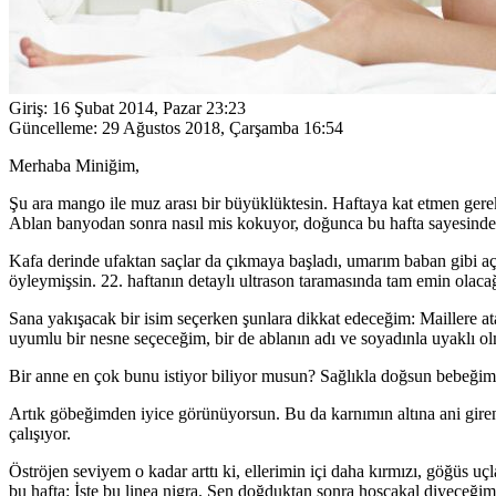
Giriş:
16 Şubat 2014, Pazar 23:23
Güncelleme:
29 Ağustos 2018, Çarşamba 16:54
Merhaba Miniğim,
Şu ara mango ile muz arası bir büyüklüktesin. Haftaya kat etmen gerek
Ablan banyodan sonra nasıl mis kokuyor, doğunca bu hafta sayesinde 
Kafa derinde ufaktan saçlar da çıkmaya başladı, umarım baban gibi a
öyleymişsin. 22. haftanın detaylı ultrason taramasında tam emin olaca
Sana yakışacak bir isim seçerken şunlara dikkat edeceğim: Maillere 
uyumlu bir nesne seçeceğim, bir de ablanın adı ve soyadınla uyaklı ol
Bir anne en çok bunu istiyor biliyor musun? Sağlıkla doğsun bebeğim v
Artık göbeğimden iyice görünüyorsun. Bu da karnımın altına ani giren
çalışıyor.
Öströjen seviyem o kadar arttı ki, ellerimin içi daha kırmızı, göğüs 
bu hafta: İşte bu linea nigra. Sen doğduktan sonra hoşçakal diyeceği