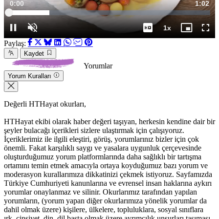
Süre
0:01
Topla
1:02
Yüklendi
:
20.24%
Süre
1x
Duraklat
Sesi
Oynatma
Mini
Tam
Aç
Hızı
oynatıcı
Ekr
Paylaş:
Kaydet
Yorumlar
Yorum Kuralları
Değerli HTHayat okurları,
HTHayat ekibi olarak haber değeri taşıyan, herkesin kendine dair bir
şeyler bulacağı içerikleri sizlere ulaştırmak için çalışıyoruz.
İçeriklerimiz ile ilgili eleştiri, görüş, yorumlarınız bizler için çok
önemli. Fakat karşılıklı saygı ve yasalara uygunluk çerçevesinde
oluşturduğumuz yorum platformlarında daha sağlıklı bir tartışma
ortamını temin etmek amacıyla ortaya koyduğumuz bazı yorum ve
moderasyon kurallarımıza dikkatinizi çekmek istiyoruz. Sayfamızda
Türkiye Cumhuriyeti kanunlarına ve evrensel insan haklarına aykırı
yorumlar onaylanmaz ve silinir. Okurlarımız tarafından yapılan
yorumların, (yorum yapan diğer okurlarımıza yönelik yorumlar da
dahil olmak üzere) kişilere, ülkelere, topluluklara, sosyal sınıflara
ırk, cinsiyet, din, dil başta olmak üzere ayrımcılık unsurları taşıması