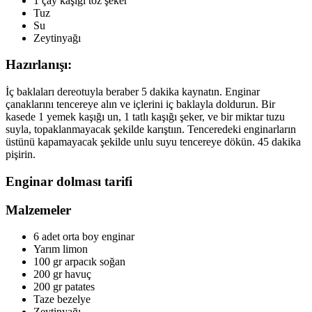
1 çay kaşığı toz şeker
Tuz
Su
Zeytinyağı
Hazırlanışı:
İç baklaları dereotuyla beraber 5 dakika kaynatın. Enginar
çanaklarını tencereye alın ve içlerini iç baklayla doldurun. Bir
kasede 1 yemek kaşığı un, 1 tatlı kaşığı şeker, ve bir miktar tuzu
suyla, topaklanmayacak şekilde karıştıın. Tenceredeki enginarların
üstünü kapamayacak şekilde unlu suyu tencereye dökün. 45 dakika
pişirin.
Enginar dolması tarifi
Malzemeler
6 adet orta boy enginar
Yarım limon
100 gr arpacık soğan
200 gr havuç
200 gr patates
Taze bezelye
Zeytinyağı