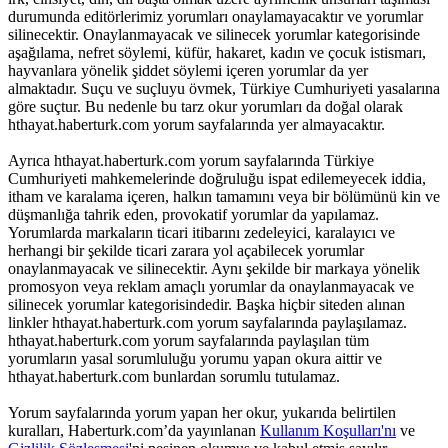
durumunda editörlerimiz yorumları onaylamayacaktır ve yorumlar
silinecektir. Onaylanmayacak ve silinecek yorumlar kategorisinde
aşağılama, nefret söylemi, küfür, hakaret, kadın ve çocuk istismarı,
hayvanlara yönelik şiddet söylemi içeren yorumlar da yer
almaktadır. Suçu ve suçluyu övmek, Türkiye Cumhuriyeti yasalarına
göre suçtur. Bu nedenle bu tarz okur yorumları da doğal olarak
hthayat.haberturk.com yorum sayfalarında yer almayacaktır.
Ayrıca hthayat.haberturk.com yorum sayfalarında Türkiye
Cumhuriyeti mahkemelerinde doğruluğu ispat edilemeyecek iddia,
itham ve karalama içeren, halkın tamamını veya bir bölümünü kin ve
düşmanlığa tahrik eden, provokatif yorumlar da yapılamaz.
Yorumlarda markaların ticari itibarını zedeleyici, karalayıcı ve
herhangi bir şekilde ticari zarara yol açabilecek yorumlar
onaylanmayacak ve silinecektir. Aynı şekilde bir markaya yönelik
promosyon veya reklam amaçlı yorumlar da onaylanmayacak ve
silinecek yorumlar kategorisindedir. Başka hiçbir siteden alınan
linkler hthayat.haberturk.com yorum sayfalarında paylaşılamaz.
hthayat.haberturk.com yorum sayfalarında paylaşılan tüm
yorumların yasal sorumluluğu yorumu yapan okura aittir ve
hthayat.haberturk.com bunlardan sorumlu tutulamaz.
Yorum sayfalarında yorum yapan her okur, yukarıda belirtilen
kuralları, Haberturk.com’da yayınlanan
Kullanım Koşulları'nı
ve