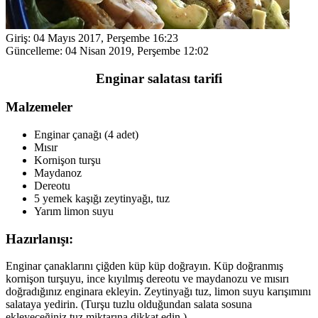
Giriş:
04 Mayıs 2017, Perşembe 16:23
Güncelleme:
04 Nisan 2019, Perşembe 12:02
Enginar salatası tarifi
Malzemeler
Enginar çanağı (4 adet)
Mısır
Kornişon turşu
Maydanoz
Dereotu
5 yemek kaşığı zeytinyağı, tuz
Yarım limon suyu
Hazırlanışı:
Enginar çanaklarını çiğden küp küp doğrayın. Küp doğranmış
kornişon turşuyu, ince kıyılmış dereotu ve maydanozu ve mısırı
doğradığınız enginara ekleyin. Zeytinyağı tuz, limon suyu karışımını
salataya yedirin. (Turşu tuzlu olduğundan salata sosuna
ekleyeceğiniz tuz miktarına dikkat edin.)