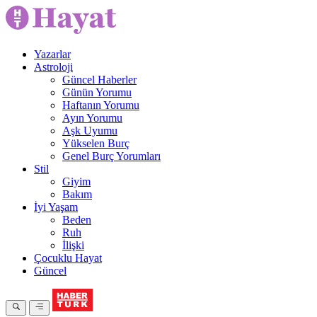
Yazarlar
Astroloji
Güncel Haberler
Günün Yorumu
Haftanın Yorumu
Ayın Yorumu
Aşk Uyumu
Yükselen Burç
Genel Burç Yorumları
Stil
Giyim
Bakım
İyi Yaşam
Beden
Ruh
İlişki
Çocuklu Hayat
Güncel