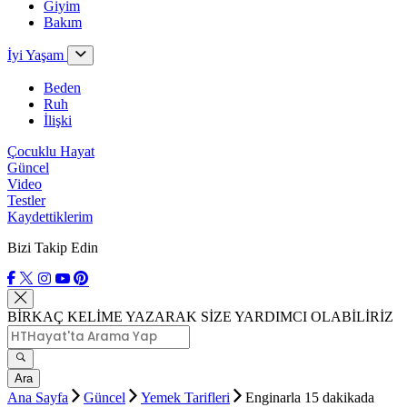
Giyim
Bakım
İyi Yaşam
Beden
Ruh
İlişki
Çocuklu Hayat
Güncel
Video
Testler
Kaydettiklerim
Bizi Takip Edin
BİRKAÇ KELİME YAZARAK SİZE YARDIMCI OLABİLİRİZ
Ara
Ana Sayfa
Güncel
Yemek Tarifleri
Enginarla 15 dakikada