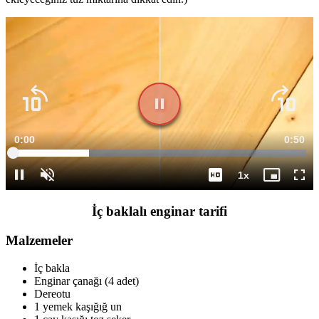
Süre
0:01
Topla
0:50
Yüklendi
:
25.95%
Süre
1x
Duraklat
Sesi
Oynatma
Mini
Tam
Aç
Hızı
oynatıcı
Ekr
İç baklalı enginar tarifi
Malzemeler
İç bakla
Enginar çanağı (4 adet)
Dereotu
1 yemek kaşığığ un