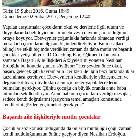
Giriş:
19 Şubat 2016, Cuma 16:49
Güncelleme:
02 Şubat 2017, Perşembe 12:40
Yapılan araştırmalar çocukların okul ve derslerle ilgili tutum ve
duygularında belirleyici unsurun ebeveyn davranışları olduğunu
ortaya koyuyor. Ebeveynler çoğunlukla farkında olmadan verdiği
mesajlarla çocukların algısını biçimlendirebiliyor. Bu mesajları
bilinçli ve etkili biçimde verdikleri zaman da daha mutlu ve başarılı
çocuklar yetişebiliyor. ID Coaching Koç Eğitmeni olan aynı
zamanda Başarılı Aile İlişkileri Atölyeleri’ni yöneten Neslihan
Erdoğdu bu konuda şunları söylüyor: “Her şeyden önce okul,
başarı, gelecek gibi kavramların içerikleri ile ilgili bazı farkındalıklar
kazanılması gerekiyor. Ebeveynlerin kendileriyle yüzleşmeleri ve
değişime ihtiyaç duydukları alan için neler yapabileceklerini
bulmaları gerekiyor. Çünkü çocuğu en büyük oranda anne baba
tutumları şekillendiriyor. Anne babanın çocuklara verdiği mesajlar,
sadece kendi doğrularını içeriyorsa temel amaçları konusunda
kendilerini gözden geçirmeleri gerekiyor.”
Başarılı aile ilişkileriyle mutlu çocuklar
Çocuklar söz konusu olduğunda da onların mutluluğu çoğu zaman
kendi mutluluğumuzun önüne geçiyor diyen Neslihan Erdoğdu,