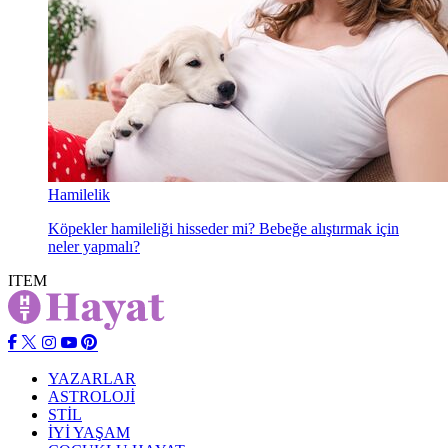
Hamilelik
Köpekler hamileliği hisseder mi? Bebeğe alıştırmak için
neler yapmalı?
ITEM
YAZARLAR
ASTROLOJİ
STİL
İYİ YAŞAM