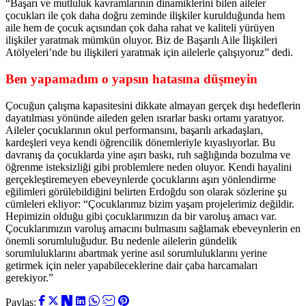
“Başarı ve mutluluk kavramlarının dinamiklerini bilen aileler
çocukları ile çok daha doğru zeminde ilişkiler kurulduğunda hem
aile hem de çocuk açısından çok daha rahat ve kaliteli yürüyen
ilişkiler yaratmak mümkün oluyor. Biz de Başarılı Aile İlişkileri
Atölyeleri’nde bu ilişkileri yaratmak için ailelerle çalışıyoruz” dedi.
Ben yapamadım o yapsın hatasına düşmeyin
Çocuğun çalışma kapasitesini dikkate almayan gerçek dışı hedeflerin
dayatılması yönünde aileden gelen ısrarlar baskı ortamı yaratıyor.
Aileler çocuklarının okul performansını, başarılı arkadaşları,
kardeşleri veya kendi öğrencilik dönemleriyle kıyaslıyorlar. Bu
davranış da çocuklarda yine aşırı baskı, ruh sağlığında bozulma ve
öğrenme isteksizliği gibi problemlere neden oluyor. Kendi hayalini
gerçekleştiremeyen ebeveynlerde çocuklarını aşırı yönlendirme
eğilimleri görülebildiğini belirten Erdoğdu son olarak sözlerine şu
cümleleri ekliyor: “
Çocuklarımız bizim yaşam projelerimiz değildir.
Hepimizin olduğu gibi çocuklarımızın da bir varoluş amacı var.
Çocuklarımızın varoluş amacını bulmasını sağlamak ebeveynlerin en
önemli sorumluluğudur. Bu nedenle ailelerin gündelik
sorumluluklarını abartmak yerine asıl sorumluluklarını yerine
getirmek için neler yapabileceklerine dair çaba harcamaları
gerekiyor.”
Paylaş: