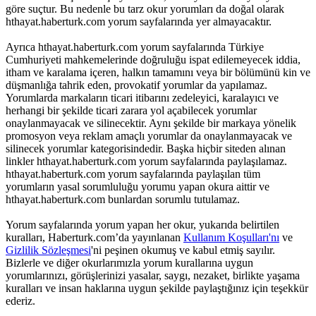
göre suçtur. Bu nedenle bu tarz okur yorumları da doğal olarak
hthayat.haberturk.com yorum sayfalarında yer almayacaktır.
Ayrıca hthayat.haberturk.com yorum sayfalarında Türkiye
Cumhuriyeti mahkemelerinde doğruluğu ispat edilemeyecek iddia,
itham ve karalama içeren, halkın tamamını veya bir bölümünü kin ve
düşmanlığa tahrik eden, provokatif yorumlar da yapılamaz.
Yorumlarda markaların ticari itibarını zedeleyici, karalayıcı ve
herhangi bir şekilde ticari zarara yol açabilecek yorumlar
onaylanmayacak ve silinecektir. Aynı şekilde bir markaya yönelik
promosyon veya reklam amaçlı yorumlar da onaylanmayacak ve
silinecek yorumlar kategorisindedir. Başka hiçbir siteden alınan
linkler hthayat.haberturk.com yorum sayfalarında paylaşılamaz.
hthayat.haberturk.com yorum sayfalarında paylaşılan tüm
yorumların yasal sorumluluğu yorumu yapan okura aittir ve
hthayat.haberturk.com bunlardan sorumlu tutulamaz.
Yorum sayfalarında yorum yapan her okur, yukarıda belirtilen
kuralları, Haberturk.com’da yayınlanan
Kullanım Koşulları'nı
ve
Gizlilik Sözleşmesi
'ni peşinen okumuş ve kabul etmiş sayılır.
Bizlerle ve diğer okurlarımızla yorum kurallarına uygun
yorumlarınızı, görüşlerinizi yasalar, saygı, nezaket, birlikte yaşama
kuralları ve insan haklarına uygun şekilde paylaştığınız için teşekkür
ederiz.