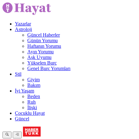
Yazarlar
Astroloji
Güncel Haberler
Günün Yorumu
Haftanın Yorumu
Ayın Yorumu
Aşk Uyumu
Yükselen Burç
Genel Burç Yorumları
Stil
Giyim
Bakım
İyi Yaşam
Beden
Ruh
İlişki
Çocuklu Hayat
Güncel