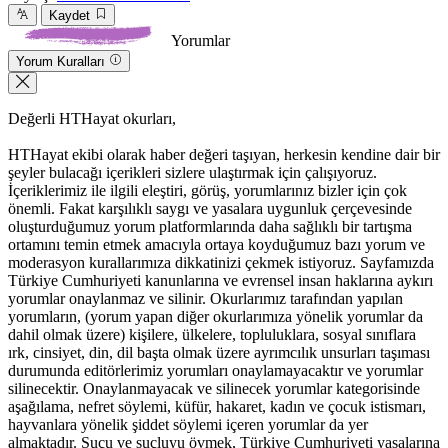
Kaydet
Yorumlar
Yorum Kuralları
Değerli HTHayat okurları,
HTHayat ekibi olarak haber değeri taşıyan, herkesin kendine dair bir
şeyler bulacağı içerikleri sizlere ulaştırmak için çalışıyoruz.
İçeriklerimiz ile ilgili eleştiri, görüş, yorumlarınız bizler için çok
önemli. Fakat karşılıklı saygı ve yasalara uygunluk çerçevesinde
oluşturduğumuz yorum platformlarında daha sağlıklı bir tartışma
ortamını temin etmek amacıyla ortaya koyduğumuz bazı yorum ve
moderasyon kurallarımıza dikkatinizi çekmek istiyoruz. Sayfamızda
Türkiye Cumhuriyeti kanunlarına ve evrensel insan haklarına aykırı
yorumlar onaylanmaz ve silinir. Okurlarımız tarafından yapılan
yorumların, (yorum yapan diğer okurlarımıza yönelik yorumlar da
dahil olmak üzere) kişilere, ülkelere, topluluklara, sosyal sınıflara
ırk, cinsiyet, din, dil başta olmak üzere ayrımcılık unsurları taşıması
durumunda editörlerimiz yorumları onaylamayacaktır ve yorumlar
silinecektir. Onaylanmayacak ve silinecek yorumlar kategorisinde
aşağılama, nefret söylemi, küfür, hakaret, kadın ve çocuk istismarı,
hayvanlara yönelik şiddet söylemi içeren yorumlar da yer
almaktadır. Suçu ve suçluyu övmek, Türkiye Cumhuriyeti yasalarına