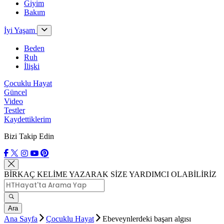
Giyim
Bakım
İyi Yaşam
Beden
Ruh
İlişki
Çocuklu Hayat
Güncel
Video
Testler
Kaydettiklerim
Bizi Takip Edin
BİRKAÇ KELİME YAZARAK SİZE YARDIMCI OLABİLİRİZ
Ara
Ana Sayfa
Çocuklu Hayat
Ebeveynlerdeki başarı algısı