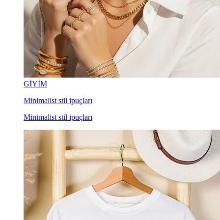
GİYİM
Minimalist stil ipuçları
Minimalist stil ipuçları