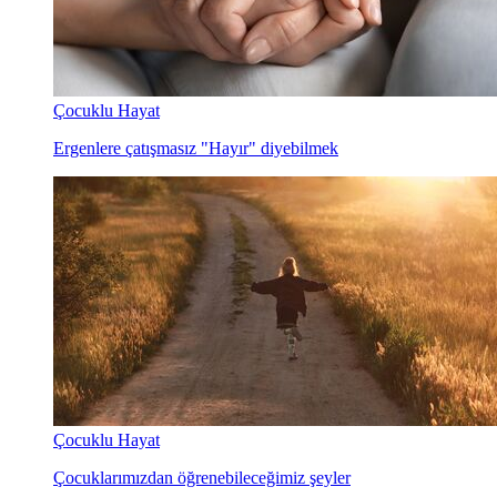
Çocuklu Hayat
Ergenlere çatışmasız "Hayır" diyebilmek
Çocuklu Hayat
Çocuklarımızdan öğrenebileceğimiz şeyler