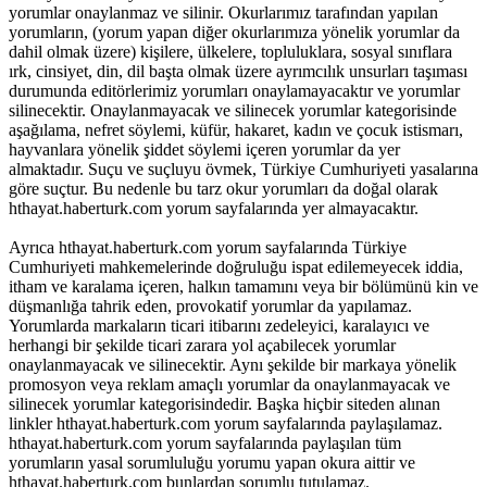
yorumlar onaylanmaz ve silinir. Okurlarımız tarafından yapılan
yorumların, (yorum yapan diğer okurlarımıza yönelik yorumlar da
dahil olmak üzere) kişilere, ülkelere, topluluklara, sosyal sınıflara
ırk, cinsiyet, din, dil başta olmak üzere ayrımcılık unsurları taşıması
durumunda editörlerimiz yorumları onaylamayacaktır ve yorumlar
silinecektir. Onaylanmayacak ve silinecek yorumlar kategorisinde
aşağılama, nefret söylemi, küfür, hakaret, kadın ve çocuk istismarı,
hayvanlara yönelik şiddet söylemi içeren yorumlar da yer
almaktadır. Suçu ve suçluyu övmek, Türkiye Cumhuriyeti yasalarına
göre suçtur. Bu nedenle bu tarz okur yorumları da doğal olarak
hthayat.haberturk.com yorum sayfalarında yer almayacaktır.
Ayrıca hthayat.haberturk.com yorum sayfalarında Türkiye
Cumhuriyeti mahkemelerinde doğruluğu ispat edilemeyecek iddia,
itham ve karalama içeren, halkın tamamını veya bir bölümünü kin ve
düşmanlığa tahrik eden, provokatif yorumlar da yapılamaz.
Yorumlarda markaların ticari itibarını zedeleyici, karalayıcı ve
herhangi bir şekilde ticari zarara yol açabilecek yorumlar
onaylanmayacak ve silinecektir. Aynı şekilde bir markaya yönelik
promosyon veya reklam amaçlı yorumlar da onaylanmayacak ve
silinecek yorumlar kategorisindedir. Başka hiçbir siteden alınan
linkler hthayat.haberturk.com yorum sayfalarında paylaşılamaz.
hthayat.haberturk.com yorum sayfalarında paylaşılan tüm
yorumların yasal sorumluluğu yorumu yapan okura aittir ve
hthayat.haberturk.com bunlardan sorumlu tutulamaz.