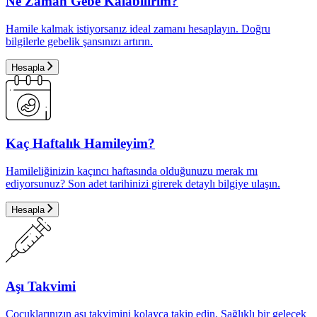
Ne Zaman Gebe Kalabilirim?
Hamile kalmak istiyorsanız ideal zamanı hesaplayın. Doğru
bilgilerle gebelik şansınızı artırın.
Hesapla
Kaç Haftalık Hamileyim?
Hamileliğinizin kaçıncı haftasında olduğunuzu merak mı
ediyorsunuz? Son adet tarihinizi girerek detaylı bilgiye ulaşın.
Hesapla
Aşı Takvimi
Çocuklarınızın aşı takvimini kolayca takip edin. Sağlıklı bir gelecek