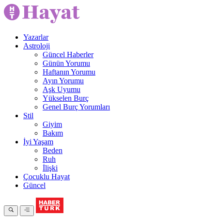
Yazarlar
Astroloji
Güncel Haberler
Günün Yorumu
Haftanın Yorumu
Ayın Yorumu
Aşk Uyumu
Yükselen Burç
Genel Burç Yorumları
Stil
Giyim
Bakım
İyi Yaşam
Beden
Ruh
İlişki
Çocuklu Hayat
Güncel