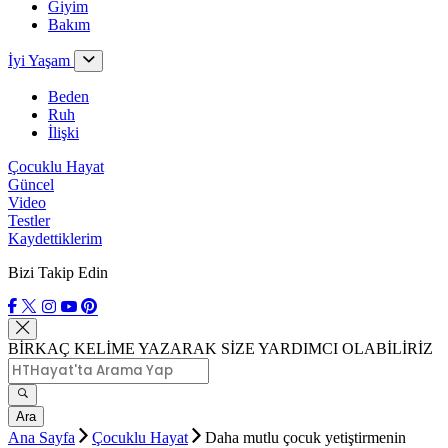
Giyim
Bakım
İyi Yaşam
Beden
Ruh
İlişki
Çocuklu Hayat
Güncel
Video
Testler
Kaydettiklerim
Bizi Takip Edin
BİRKAÇ KELİME YAZARAK SİZE YARDIMCI OLABİLİRİZ
Ara
Ana Sayfa
Çocuklu Hayat
Daha mutlu çocuk yetiştirmenin