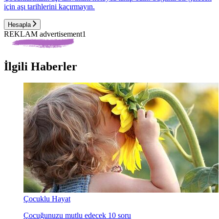
için aşı tarihlerini kaçırmayın.
Hesapla
REKLAM advertisement1
İlgili Haberler
Çocuklu Hayat
Çocuğunuzu mutlu edecek 10 soru