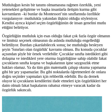
Mutluluğun kesin bir tanımı olmamasına rağmen özerklik, yeni
yetenekleri geliştirme ve başka insanlarla iletişim kurma gibi
kavramların –ki bunlar da Montessori’nin sınıflarında özellikle
vurgulanıyor- mutlulukla yakından ilişkisi olduğu söyleniyor.
Kendisi ayrıca kişisel seçim özgürlüğünün de insan genelini mutlu
ettiğini belirtiyor.
Özgürlüğün mutluluk için esas olduğu fakat çok fazla özgür olmanın
ve limitsiz seçenek olmasının da aslında mutluluğu engellediği
belirtiliyor. Burdan çıkarılabilecek sonuç ise mutluluğu besleyen
şeyin 'Sınırları olan özgürlük' kavramı olması. Bu konuda çocuklar
açısından şöyle bir örnek verilebilir: Çocuklar sınıfta istedikleri gibi
dolaşma ve istedikleri yere oturma özgürlüğüne sahip olabilir fakat
çocukların sınıfta koşma ve başkalarının işine saygısızlık etme
hakları olamaz. Ya da tüm gün matematik çalışıp okuma yapmama
gibi bir şey yapamazlar. Bu gibi noktalarda öğretmenleri de onlara
doğru seçimler yapmaları için rehberlik edebilir. Bu da demek
oluyor ki çocukların kendilerini ifade etmeleri için özgürlükleri her
daim olmalı fakat başkalarını rahatsız etmeye varacak kadar da
özgürlük sakıncalı.