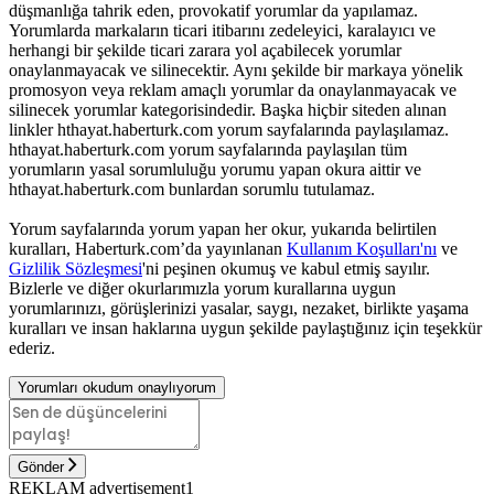
düşmanlığa tahrik eden, provokatif yorumlar da yapılamaz.
Yorumlarda markaların ticari itibarını zedeleyici, karalayıcı ve
herhangi bir şekilde ticari zarara yol açabilecek yorumlar
onaylanmayacak ve silinecektir. Aynı şekilde bir markaya yönelik
promosyon veya reklam amaçlı yorumlar da onaylanmayacak ve
silinecek yorumlar kategorisindedir. Başka hiçbir siteden alınan
linkler hthayat.haberturk.com yorum sayfalarında paylaşılamaz.
hthayat.haberturk.com yorum sayfalarında paylaşılan tüm
yorumların yasal sorumluluğu yorumu yapan okura aittir ve
hthayat.haberturk.com bunlardan sorumlu tutulamaz.
Yorum sayfalarında yorum yapan her okur, yukarıda belirtilen
kuralları, Haberturk.com’da yayınlanan
Kullanım Koşulları'nı
ve
Gizlilik Sözleşmesi
'ni peşinen okumuş ve kabul etmiş sayılır.
Bizlerle ve diğer okurlarımızla yorum kurallarına uygun
yorumlarınızı, görüşlerinizi yasalar, saygı, nezaket, birlikte yaşama
kuralları ve insan haklarına uygun şekilde paylaştığınız için teşekkür
ederiz.
Yorumları okudum onaylıyorum
Gönder
REKLAM advertisement1