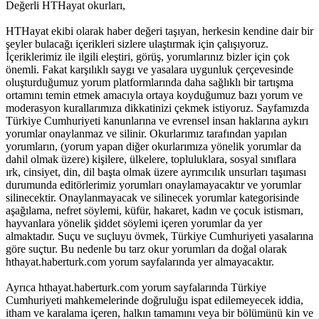
Değerli HTHayat okurları,
HTHayat ekibi olarak haber değeri taşıyan, herkesin kendine dair bir
şeyler bulacağı içerikleri sizlere ulaştırmak için çalışıyoruz.
İçeriklerimiz ile ilgili eleştiri, görüş, yorumlarınız bizler için çok
önemli. Fakat karşılıklı saygı ve yasalara uygunluk çerçevesinde
oluşturduğumuz yorum platformlarında daha sağlıklı bir tartışma
ortamını temin etmek amacıyla ortaya koyduğumuz bazı yorum ve
moderasyon kurallarımıza dikkatinizi çekmek istiyoruz. Sayfamızda
Türkiye Cumhuriyeti kanunlarına ve evrensel insan haklarına aykırı
yorumlar onaylanmaz ve silinir. Okurlarımız tarafından yapılan
yorumların, (yorum yapan diğer okurlarımıza yönelik yorumlar da
dahil olmak üzere) kişilere, ülkelere, topluluklara, sosyal sınıflara
ırk, cinsiyet, din, dil başta olmak üzere ayrımcılık unsurları taşıması
durumunda editörlerimiz yorumları onaylamayacaktır ve yorumlar
silinecektir. Onaylanmayacak ve silinecek yorumlar kategorisinde
aşağılama, nefret söylemi, küfür, hakaret, kadın ve çocuk istismarı,
hayvanlara yönelik şiddet söylemi içeren yorumlar da yer
almaktadır. Suçu ve suçluyu övmek, Türkiye Cumhuriyeti yasalarına
göre suçtur. Bu nedenle bu tarz okur yorumları da doğal olarak
hthayat.haberturk.com yorum sayfalarında yer almayacaktır.
Ayrıca hthayat.haberturk.com yorum sayfalarında Türkiye
Cumhuriyeti mahkemelerinde doğruluğu ispat edilemeyecek iddia,
itham ve karalama içeren, halkın tamamını veya bir bölümünü kin ve