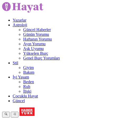
Yazarlar
Astroloji
Güncel Haberler
Günün Yorumu
Haftanın Yorumu
Ayın Yorumu
Aşk Uyumu
Yükselen Burç
Genel Burç Yorumları
Stil
Giyim
Bakım
İyi Yaşam
Beden
Ruh
İlişki
Çocuklu Hayat
Güncel