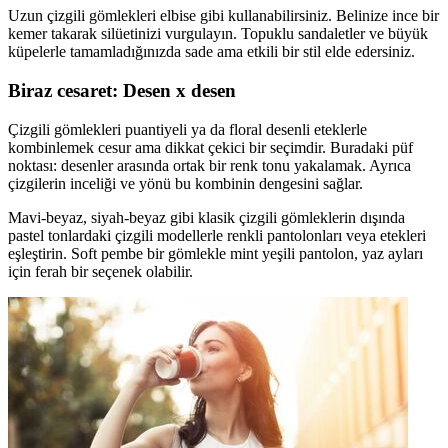
Uzun çizgili gömlekleri elbise gibi kullanabilirsiniz. Belinize ince bir
kemer takarak silüetinizi vurgulayın. Topuklu sandaletler ve büyük
küpelerle tamamladığınızda sade ama etkili bir stil elde edersiniz.
Biraz cesaret: Desen x desen
Çizgili gömlekleri puantiyeli ya da floral desenli eteklerle
kombinlemek cesur ama dikkat çekici bir seçimdir. Buradaki püf
noktası: desenler arasında ortak bir renk tonu yakalamak. Ayrıca
çizgilerin inceliği ve yönü bu kombinin dengesini sağlar.
Mavi-beyaz, siyah-beyaz gibi klasik çizgili gömleklerin dışında
pastel tonlardaki çizgili modellerle renkli pantolonları veya etekleri
eşleştirin. Soft pembe bir gömlekle mint yeşili pantolon, yaz ayları
için ferah bir seçenek olabilir.