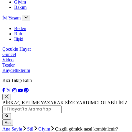
Giyim
Bakım
İyi Yaşam
Beden
Ruh
İlişki
Çocuklu Hayat
Güncel
Video
Testler
Kaydettiklerim
Bizi Takip Edin
BİRKAÇ KELİME YAZARAK SİZE YARDIMCI OLABİLİRİZ
Ara
Ana Sayfa
Stil
Giyim
Çizgili gömlek nasıl kombinlenir?