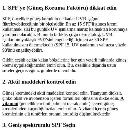
1. SPF'ye (Güneş Koruma Faktörü) dikkat edin
SPF, öncelikle güneş kreminin ne kadar UVB ışığını
filtreleyebileceğinin bir ölçüsüdür. En az 15 SPF'li güneş kremi
kullanmak, sizi bu günlük UV ışınlarına maruz kalmaktan korumaya
yardımcı olacaktır. Bununla birlikte, çoğu dermatolog, UVB
ışınlarının yaklaşık %97'sini engellediği için en az 30 SPF
kullanılmasını önermektedir (SPF 15, UV ışınlarının yalnızca yüzde
93'ünü engelleyebilir).
Cildin çeşitli açıkta kalan bölgelerine her gün yeterli miktarda güneş
kremi uyguladığınızdan emin olun. Bu, özellikle dışarıda uzun
süreler geçireceğiniz günlerde önemlidir.
2. Aktif maddeleri kontrol edin
Güneş kremindeki aktif maddeleri kontrol edin. Titanyum dioksit,
çinko oksit ve avobenzon içeren formülleri olmasına dikke edin.
A
vitamini
(genellikle retinil palmitat olarak anılır) içeren güneş
kremlerinden kaçındığınızdan emin olun. A vitami içeren güneş
kremlerinin cilt tümörleri oranını arttırdığı düşünülmektedir.
3. Geniş spektrumlu SPF Seçin