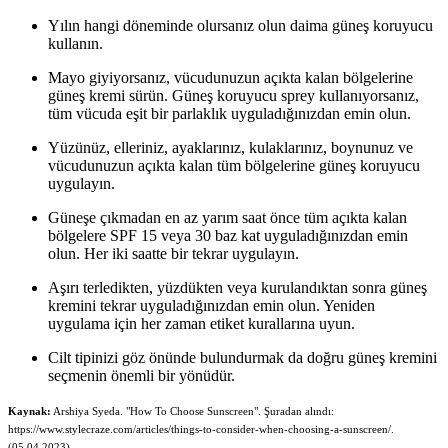
Yılın hangi döneminde olursanız olun daima güneş koruyucu
kullanın.
Mayo giyiyorsanız, vücudunuzun açıkta kalan bölgelerine
güneş kremi sürün. Güneş koruyucu sprey kullanıyorsanız,
tüm vücuda eşit bir parlaklık uyguladığınızdan emin olun.
Yüzünüz, elleriniz, ayaklarınız, kulaklarınız, boynunuz ve
vücudunuzun açıkta kalan tüm bölgelerine güneş koruyucu
uygulayın.
Güneşe çıkmadan en az yarım saat önce tüm açıkta kalan
bölgelere SPF 15 veya 30 baz kat uyguladığınızdan emin
olun. Her iki saatte bir tekrar uygulayın.
Aşırı terledikten, yüzdükten veya kurulandıktan sonra güneş
kremini tekrar uyguladığınızdan emin olun. Yeniden
uygulama için her zaman etiket kurallarına uyun.
Cilt tipinizi göz önünde bulundurmak da doğru güneş kremini
seçmenin önemli bir yönüdür.
Kaynak:
Arshiya Syeda. "How To Choose Sunscreen". Şuradan alındı:
https://www.stylecraze.com/articles/things-to-consider-when-choosing-a-sunscreen/.
(05.04.2023).