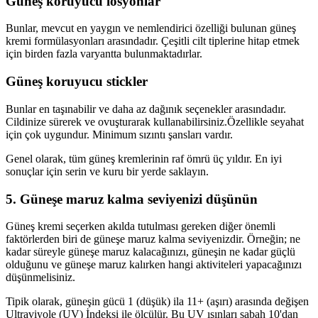
Güneş koruyucu losyonlar
Bunlar, mevcut en yaygın ve nemlendirici özelliği bulunan güneş
kremi formülasyonları arasındadır. Çeşitli cilt tiplerine hitap etmek
için birden fazla varyantta bulunmaktadırlar.
Güneş koruyucu stickler
Bunlar en taşınabilir ve daha az dağınık seçenekler arasındadır.
Cildinize sürerek ve ovuşturarak kullanabilirsiniz.Özellikle seyahat
için çok uygundur. Minimum sızıntı şansları vardır.
Genel olarak, tüm güneş kremlerinin raf ömrü üç yıldır. En iyi
sonuçlar için serin ve kuru bir yerde saklayın.
5. Güneşe maruz kalma seviyenizi düşünün
Güneş kremi seçerken akılda tutulması gereken diğer önemli
faktörlerden biri de güneşe maruz kalma seviyenizdir. Örneğin; ne
kadar süreyle güneşe maruz kalacağınızı, güneşin ne kadar güçlü
olduğunu ve güneşe maruz kalırken hangi aktiviteleri yapacağınızı
düşünmelisiniz.
Tipik olarak, güneşin gücü 1 (düşük) ila 11+ (aşırı) arasında değişen
Ultraviyole (UV) İndeksi ile ölçülür. Bu UV ışınları sabah 10'dan