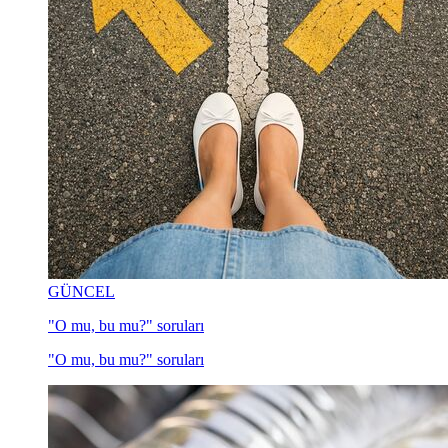
GÜNCEL
"O mu, bu mu?" soruları
"O mu, bu mu?" soruları