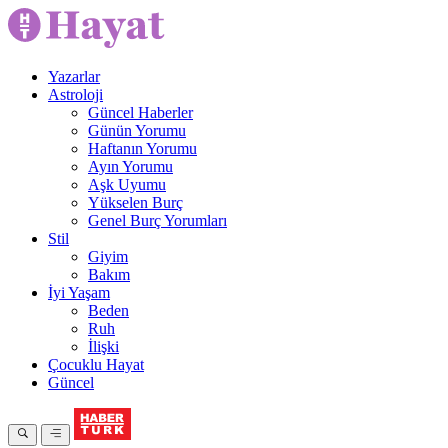
Yazarlar
Astroloji
Güncel Haberler
Günün Yorumu
Haftanın Yorumu
Ayın Yorumu
Aşk Uyumu
Yükselen Burç
Genel Burç Yorumları
Stil
Giyim
Bakım
İyi Yaşam
Beden
Ruh
İlişki
Çocuklu Hayat
Güncel