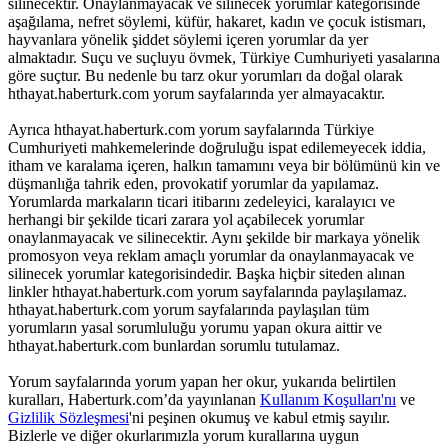
silinecektir. Onaylanmayacak ve silinecek yorumlar kategorisinde
aşağılama, nefret söylemi, küfür, hakaret, kadın ve çocuk istismarı,
hayvanlara yönelik şiddet söylemi içeren yorumlar da yer
almaktadır. Suçu ve suçluyu övmek, Türkiye Cumhuriyeti yasalarına
göre suçtur. Bu nedenle bu tarz okur yorumları da doğal olarak
hthayat.haberturk.com yorum sayfalarında yer almayacaktır.
Ayrıca hthayat.haberturk.com yorum sayfalarında Türkiye
Cumhuriyeti mahkemelerinde doğruluğu ispat edilemeyecek iddia,
itham ve karalama içeren, halkın tamamını veya bir bölümünü kin ve
düşmanlığa tahrik eden, provokatif yorumlar da yapılamaz.
Yorumlarda markaların ticari itibarını zedeleyici, karalayıcı ve
herhangi bir şekilde ticari zarara yol açabilecek yorumlar
onaylanmayacak ve silinecektir. Aynı şekilde bir markaya yönelik
promosyon veya reklam amaçlı yorumlar da onaylanmayacak ve
silinecek yorumlar kategorisindedir. Başka hiçbir siteden alınan
linkler hthayat.haberturk.com yorum sayfalarında paylaşılamaz.
hthayat.haberturk.com yorum sayfalarında paylaşılan tüm
yorumların yasal sorumluluğu yorumu yapan okura aittir ve
hthayat.haberturk.com bunlardan sorumlu tutulamaz.
Yorum sayfalarında yorum yapan her okur, yukarıda belirtilen
kuralları, Haberturk.com’da yayınlanan
Kullanım Koşulları'nı
ve
Gizlilik Sözleşmesi
'ni peşinen okumuş ve kabul etmiş sayılır.
Bizlerle ve diğer okurlarımızla yorum kurallarına uygun