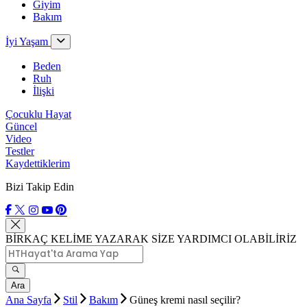
Giyim
Bakım
İyi Yaşam
Beden
Ruh
İlişki
Çocuklu Hayat
Güncel
Video
Testler
Kaydettiklerim
Bizi Takip Edin
BİRKAÇ KELİME YAZARAK SİZE YARDIMCI OLABİLİRİZ
Ara
Ana Sayfa
Stil
Bakım
Güneş kremi nasıl seçilir?