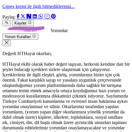
Güneş kremi ile ilgili bilmediklerimiz...
Paylaş:
Kaydet
Yorumlar
Yorum Kuralları
Değerli HTHayat okurları,
HTHayat ekibi olarak haber değeri taşıyan, herkesin kendine dair bir
şeyler bulacağı içerikleri sizlere ulaştırmak için çalışıyoruz.
İçeriklerimiz ile ilgili eleştiri, görüş, yorumlarınız bizler için çok
önemli. Fakat karşılıklı saygı ve yasalara uygunluk çerçevesinde
oluşturduğumuz yorum platformlarında daha sağlıklı bir tartışma
ortamını temin etmek amacıyla ortaya koyduğumuz bazı yorum ve
moderasyon kurallarımıza dikkatinizi çekmek istiyoruz. Sayfamızda
Türkiye Cumhuriyeti kanunlarına ve evrensel insan haklarına aykırı
yorumlar onaylanmaz ve silinir. Okurlarımız tarafından yapılan
yorumların, (yorum yapan diğer okurlarımıza yönelik yorumlar da
dahil olmak üzere) kişilere, ülkelere, topluluklara, sosyal sınıflara
ırk, cinsiyet, din, dil başta olmak üzere ayrımcılık unsurları taşıması
durumunda editörlerimiz yorumları onaylamayacaktır ve yorumlar