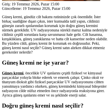
Giriş:
19 Temmuz 2026, Pazar 15:00
Güncelleme:
19 Temmuz 2026, Pazar 15:00
Güneş kremi, gündüz cilt bakımı rutininizde çok önemlidir. İster
birkaç saatliğine dışarı çıkın, ister kumsalda tatil yapın, cildinizi
güneşin zararlı ışınlarından korumak için doğru güneş kremini
sürmek gereklidir. UV radyasyonuna sürekli maruz kalma nedeniyle
cildiniz çeşitli sorunlara karşı savunmasız hale gelir. Cilt hasarına,
kırışıklıklara, güneş yanıklarına ve hatta cilt kanserine neden olabilir.
Bu yüzden cildi, güneş kremi ile korumak en doğrusudur. Peki,
güneş kremi nasıl seçilir? Güneş kremi satın alırken dikkat etmeniz
gerekenler nelerdir?
Güneş kremi ne işe yarar?
Güneş kremi
, öncelikle UV ışınlarını çeşitli fiziksel ve kimyasal
parçacıklar yoluyla bloke ederek ve emerek çalışır. Çinko oksit ve
titanyum dioksit gibi fiziksel parçacıklar UV radyasyonunu ciltten
yansıtmaya yardımcı olurken, güneş kremindeki kimyasal bileşenler
radyasyon cilde nüfuz etmeden önce radyasyonla reaksiyona girer.
Ayrıca güneş ışınlarını emer ve ısı şeklinde enerji salar.
Doğru güneş kremi nasıl seçilir?