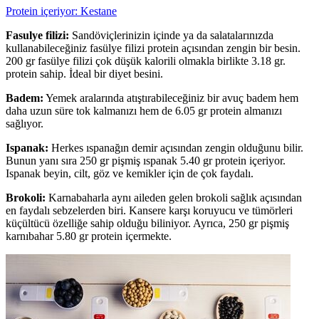
Protein içeriyor: Kestane
Fasulye filizi:
Sandöviçlerinizin içinde ya da salatalarınızda
kullanabileceğiniz fasülye filizi protein açısından zengin bir besin.
200 gr fasülye filizi çok düşük kalorili olmakla birlikte 3.18 gr.
protein sahip. İdeal bir diyet besini.
Badem:
Yemek aralarında atıştırabileceğiniz bir avuç badem hem
daha uzun süre tok kalmanızı hem de 6.05 gr protein almanızı
sağlıyor.
Ispanak:
Herkes ıspanağın demir açısından zengin olduğunu bilir.
Bunun yanı sıra 250 gr pişmiş ıspanak 5.40 gr protein içeriyor.
Ispanak beyin, cilt, göz ve kemikler için de çok faydalı.
Brokoli:
Karnabaharla aynı aileden gelen brokoli sağlık açısından
en faydalı sebzelerden biri. Kansere karşı koruyucu ve tümörleri
küçültücü özelliğe sahip olduğu biliniyor. Ayrıca, 250 gr pişmiş
karnıbahar 5.80 gr protein içermekte.