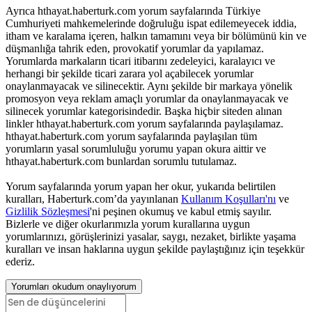
Ayrıca hthayat.haberturk.com yorum sayfalarında Türkiye
Cumhuriyeti mahkemelerinde doğruluğu ispat edilemeyecek iddia,
itham ve karalama içeren, halkın tamamını veya bir bölümünü kin ve
düşmanlığa tahrik eden, provokatif yorumlar da yapılamaz.
Yorumlarda markaların ticari itibarını zedeleyici, karalayıcı ve
herhangi bir şekilde ticari zarara yol açabilecek yorumlar
onaylanmayacak ve silinecektir. Aynı şekilde bir markaya yönelik
promosyon veya reklam amaçlı yorumlar da onaylanmayacak ve
silinecek yorumlar kategorisindedir. Başka hiçbir siteden alınan
linkler hthayat.haberturk.com yorum sayfalarında paylaşılamaz.
hthayat.haberturk.com yorum sayfalarında paylaşılan tüm
yorumların yasal sorumluluğu yorumu yapan okura aittir ve
hthayat.haberturk.com bunlardan sorumlu tutulamaz.
Yorum sayfalarında yorum yapan her okur, yukarıda belirtilen
kuralları, Haberturk.com’da yayınlanan
Kullanım Koşulları'nı
ve
Gizlilik Sözleşmesi
'ni peşinen okumuş ve kabul etmiş sayılır.
Bizlerle ve diğer okurlarımızla yorum kurallarına uygun
yorumlarınızı, görüşlerinizi yasalar, saygı, nezaket, birlikte yaşama
kuralları ve insan haklarına uygun şekilde paylaştığınız için teşekkür
ederiz.
Yorumları okudum onaylıyorum