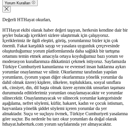
Yorum Kuralları
Değerli HTHayat okurları,
HTHayat ekibi olarak haber değeri taşıyan, herkesin kendine dair bir
şeyler bulacağı içerikleri sizlere ulaştırmak için çalışıyoruz.
İçeriklerimiz ile ilgili eleştiri, görüş, yorumlarınız bizler için çok
önemli. Fakat karşılıklı saygı ve yasalara uygunluk çerçevesinde
oluşturduğumuz yorum platformlarında daha sağlıklı bir tartışma
ortamını temin etmek amacıyla ortaya koyduğumuz bazı yorum ve
moderasyon kurallarımıza dikkatinizi çekmek istiyoruz. Sayfamızda
Türkiye Cumhuriyeti kanunlarına ve evrensel insan haklarına aykırı
yorumlar onaylanmaz ve silinir. Okurlarımız tarafından yapılan
yorumların, (yorum yapan diğer okurlarımıza yönelik yorumlar da
dahil olmak üzere) kişilere, ülkelere, topluluklara, sosyal sınıflara
ırk, cinsiyet, din, dil başta olmak üzere ayrımcılık unsurları taşıması
durumunda editörlerimiz yorumları onaylamayacaktır ve yorumlar
silinecektir. Onaylanmayacak ve silinecek yorumlar kategorisinde
aşağılama, nefret söylemi, küfür, hakaret, kadın ve çocuk istismarı,
hayvanlara yönelik şiddet söylemi içeren yorumlar da yer
almaktadır. Suçu ve suçluyu övmek, Türkiye Cumhuriyeti yasalarına
göre suçtur. Bu nedenle bu tarz okur yorumları da doğal olarak
hthayat.haberturk.com yorum sayfalarında yer almayacaktır.