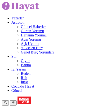
Yazarlar
Astroloji
Güncel Haberler
Günün Yorumu
Haftanın Yorumu
Ayın Yorumu
Aşk Uyumu
Yükselen Burç
Genel Burç Yorumları
Stil
Giyim
Bakım
İyi Yaşam
Beden
Ruh
İlişki
Çocuklu Hayat
Güncel