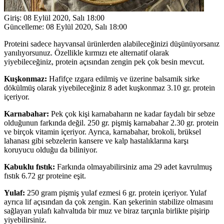
Giriş:
08 Eylül 2020, Salı 18:00
Güncelleme:
08 Eylül 2020, Salı 18:00
Proteini sadece hayvansal ürünlerden alabileceğinizi düşünüyorsanız
yanılıyorsunuz. Özellikle kırmızı ete alternatif olarak
yiyebileceğiniz, protein açısından zengin pek çok besin mevcut.
Kuşkonmaz:
Hafifçe ızgara edilmiş ve üzerine balsamik sirke
dökülmüş olarak yiyebileceğiniz 8 adet kuşkonmaz 3.10 gr. protein
içeriyor.
Karnabahar:
Pek çok kişi karnabaharın ne kadar faydalı bir sebze
olduğunun farkında değil. 250 gr. pişmiş karnabahar 2.30 gr. protein
ve birçok vitamin içeriyor. Ayrıca, karnabahar, brokoli, brüksel
lahanası gibi sebzelerin kansere ve kalp hastalıklarına karşı
koruyucu olduğu da biliniyor.
Kabuklu fıstık:
Farkında olmayabilirsiniz ama 29 adet kavrulmuş
fıstık 6.72 gr proteine eşit.
Yulaf:
250 gram pişmiş yulaf ezmesi 6 gr. protein içeriyor. Yulaf
ayrıca lif açısından da çok zengin. Kan şekerinin stabilize olmasını
sağlayan yulafı kahvaltıda bir muz ve biraz tarçınla birlikte pişirip
yiyebilirsiniz.