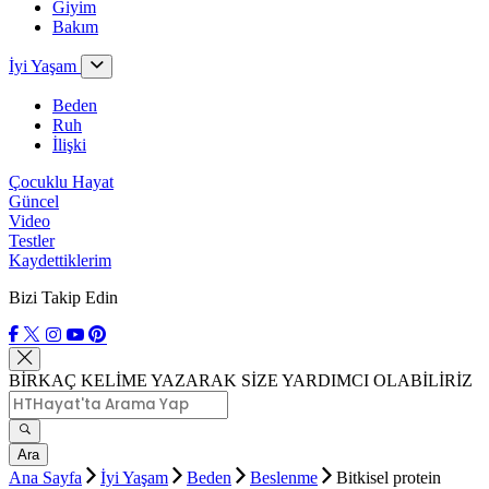
Giyim
Bakım
İyi Yaşam
Beden
Ruh
İlişki
Çocuklu Hayat
Güncel
Video
Testler
Kaydettiklerim
Bizi Takip Edin
BİRKAÇ KELİME YAZARAK SİZE YARDIMCI OLABİLİRİZ
Ara
Ana Sayfa
İyi Yaşam
Beden
Beslenme
Bitkisel protein