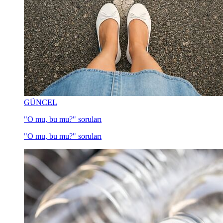
GÜNCEL
"O mu, bu mu?" soruları
"O mu, bu mu?" soruları