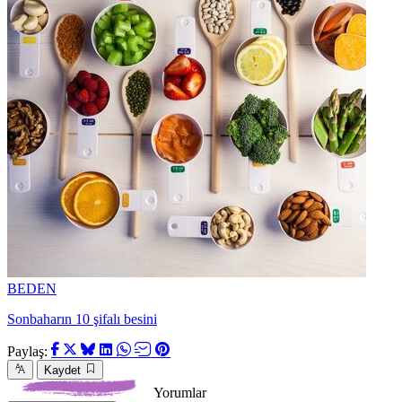
BEDEN
Sonbaharın 10 şifalı besini
Paylaş:
Kaydet
Yorumlar