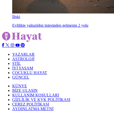
İlişki
Evlilikte yalnızlığın üstesinden gelmenin 2 yolu
YAZARLAR
ASTROLOJİ
STİL
İYİ YAŞAM
ÇOÇUKLU HAYAT
GÜNCEL
KÜNYE
BİZE ULAŞIN
KULLANIM KOŞULLARI
GİZLİLİK VE KVK POLİTİKASI
ÇEREZ POLİTİKASI
AYDINLATMA METNİ