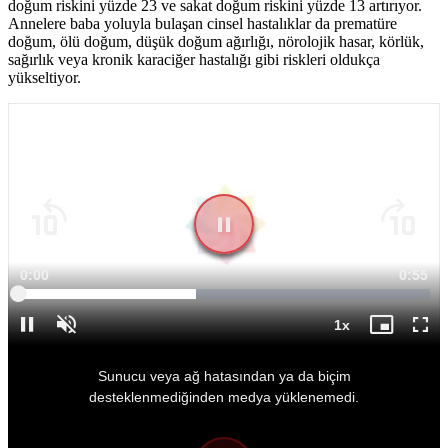
doğum riskini yüzde 23 ve sakat doğum riskini yüzde 13 artırıyor.
Annelere baba yoluyla bulaşan cinsel hastalıklar da prematüre
doğum, ölü doğum, düşük doğum ağırlığı, nörolojik hasar, körlük,
sağırlık veya kronik karaciğer hastalığı gibi riskleri oldukça
yükseltiyor.
Süre
0:01
Topla
0:55
Yüklendi
:
43.24%
Süre
1x
Duraklat
Sesi
Oynatma
Mini
Tam
Aç
Hızı
oynatıcı
Ekr
This
is
Sunucu veya ağ hatasından ya da biçim
a
modal
desteklenmediğinden medya yüklenemedi.
window.