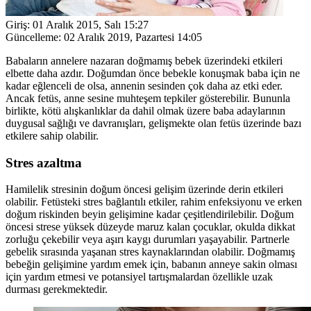
Giriş:
01 Aralık 2015, Salı 15:27
Güncelleme:
02 Aralık 2019, Pazartesi 14:05
Babaların annelere nazaran doğmamış bebek üzerindeki etkileri
elbette daha azdır. Doğumdan önce bebekle konuşmak baba için ne
kadar eğlenceli de olsa, annenin sesinden çok daha az etki eder.
Ancak fetüs, anne sesine muhteşem tepkiler gösterebilir. Bununla
birlikte, kötü alışkanlıklar da dahil olmak üzere baba adaylarının
duygusal sağlığı ve davranışları, gelişmekte olan fetüs üzerinde bazı
etkilere sahip olabilir.
Stres azaltma
Hamilelik stresinin doğum öncesi gelişim üzerinde derin etkileri
olabilir. Fetüsteki stres bağlantılı etkiler, rahim enfeksiyonu ve erken
doğum riskinden beyin gelişimine kadar çeşitlendirilebilir. Doğum
öncesi strese yüksek düzeyde maruz kalan çocuklar, okulda dikkat
zorluğu çekebilir veya aşırı kaygı durumları yaşayabilir. Partnerle
gebelik sırasında yaşanan stres kaynaklarından olabilir. Doğmamış
bebeğin gelişimine yardım emek için, babanın anneye sakin olması
için yardım etmesi ve potansiyel tartışmalardan özellikle uzak
durması gerekmektedir.