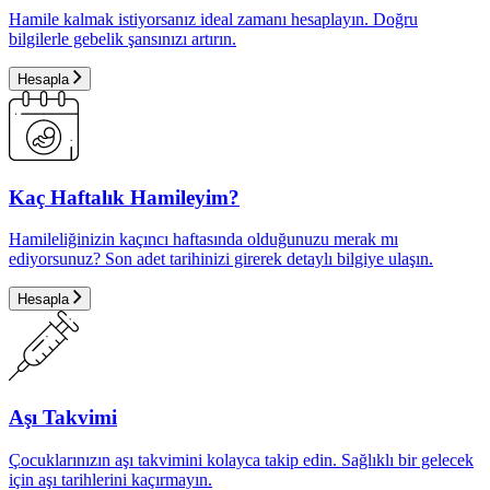
Hamile kalmak istiyorsanız ideal zamanı hesaplayın. Doğru
bilgilerle gebelik şansınızı artırın.
Hesapla
Kaç Haftalık Hamileyim?
Hamileliğinizin kaçıncı haftasında olduğunuzu merak mı
ediyorsunuz? Son adet tarihinizi girerek detaylı bilgiye ulaşın.
Hesapla
Aşı Takvimi
Çocuklarınızın aşı takvimini kolayca takip edin. Sağlıklı bir gelecek
için aşı tarihlerini kaçırmayın.