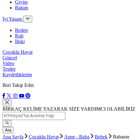
Giyim
Bakım
İyi Yaşam
Beden
Ruh
İlişki
Çocuklu Hayat
Güncel
Video
Testler
Kaydettiklerim
Bizi Takip Edin
BİRKAÇ KELİME YAZARAK SİZE YARDIMCI OLABİLİRİZ
Ara
Ana Sayfa
Çocuklu Hayat
Anne - Baba
Bebek
Babanın