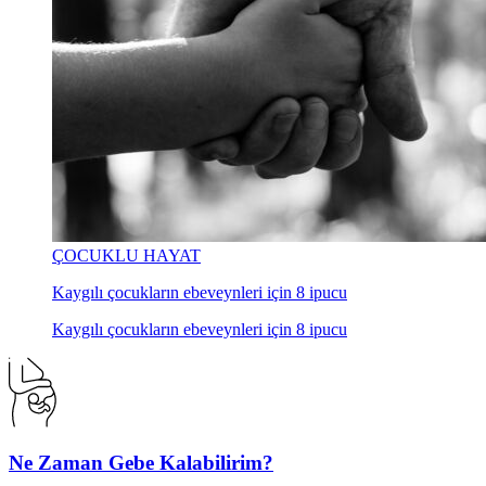
ÇOCUKLU HAYAT
Kaygılı çocukların ebeveynleri için 8 ipucu
Kaygılı çocukların ebeveynleri için 8 ipucu
Ne Zaman Gebe Kalabilirim?