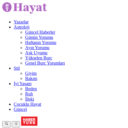
Yazarlar
Astroloji
Güncel Haberler
Günün Yorumu
Haftanın Yorumu
Ayın Yorumu
Aşk Uyumu
Yükselen Burç
Genel Burç Yorumları
Stil
Giyim
Bakım
İyi Yaşam
Beden
Ruh
İlişki
Çocuklu Hayat
Güncel