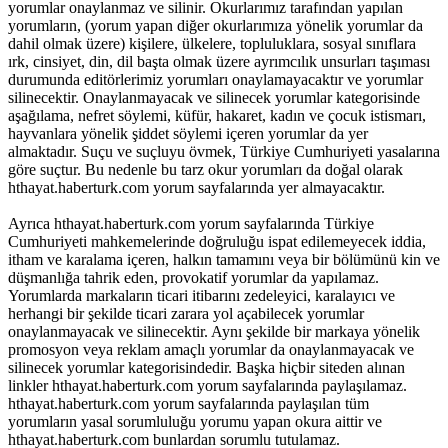
yorumlar onaylanmaz ve silinir. Okurlarımız tarafından yapılan
yorumların, (yorum yapan diğer okurlarımıza yönelik yorumlar da
dahil olmak üzere) kişilere, ülkelere, topluluklara, sosyal sınıflara
ırk, cinsiyet, din, dil başta olmak üzere ayrımcılık unsurları taşıması
durumunda editörlerimiz yorumları onaylamayacaktır ve yorumlar
silinecektir. Onaylanmayacak ve silinecek yorumlar kategorisinde
aşağılama, nefret söylemi, küfür, hakaret, kadın ve çocuk istismarı,
hayvanlara yönelik şiddet söylemi içeren yorumlar da yer
almaktadır. Suçu ve suçluyu övmek, Türkiye Cumhuriyeti yasalarına
göre suçtur. Bu nedenle bu tarz okur yorumları da doğal olarak
hthayat.haberturk.com yorum sayfalarında yer almayacaktır.
Ayrıca hthayat.haberturk.com yorum sayfalarında Türkiye
Cumhuriyeti mahkemelerinde doğruluğu ispat edilemeyecek iddia,
itham ve karalama içeren, halkın tamamını veya bir bölümünü kin ve
düşmanlığa tahrik eden, provokatif yorumlar da yapılamaz.
Yorumlarda markaların ticari itibarını zedeleyici, karalayıcı ve
herhangi bir şekilde ticari zarara yol açabilecek yorumlar
onaylanmayacak ve silinecektir. Aynı şekilde bir markaya yönelik
promosyon veya reklam amaçlı yorumlar da onaylanmayacak ve
silinecek yorumlar kategorisindedir. Başka hiçbir siteden alınan
linkler hthayat.haberturk.com yorum sayfalarında paylaşılamaz.
hthayat.haberturk.com yorum sayfalarında paylaşılan tüm
yorumların yasal sorumluluğu yorumu yapan okura aittir ve
hthayat.haberturk.com bunlardan sorumlu tutulamaz.