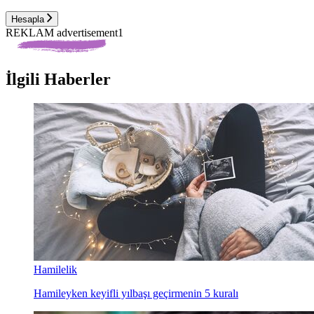
Hesapla
REKLAM advertisement1
İlgili Haberler
Hamilelik
Hamileyken keyifli yılbaşı geçirmenin 5 kuralı