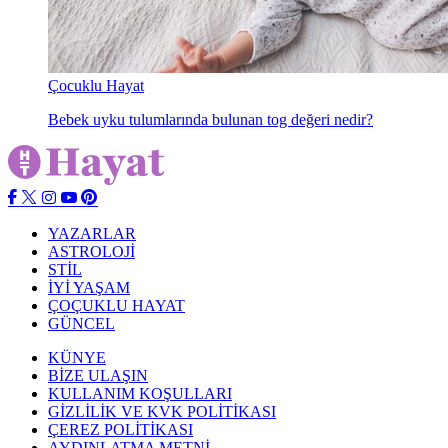
Çocuklu Hayat
Bebek uyku tulumlarında bulunan tog değeri nedir?
YAZARLAR
ASTROLOJİ
STİL
İYİ YAŞAM
ÇOÇUKLU HAYAT
GÜNCEL
KÜNYE
BİZE ULAŞIN
KULLANIM KOŞULLARI
GİZLİLİK VE KVK POLİTİKASI
ÇEREZ POLİTİKASI
AYDINLATMA METNİ