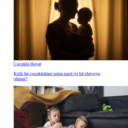
Çocuklu Hayat
Kötü bir çocukluktan sonra nasıl iyi bir ebeveyn
olunur?