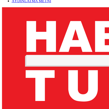
AYDINLATMA METNİ