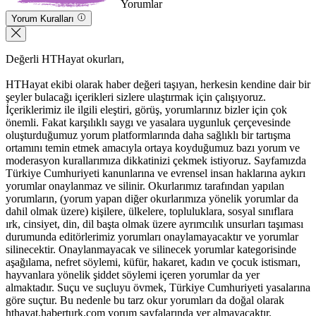
Yorumlar
Yorum Kuralları
Değerli HTHayat okurları,
HTHayat ekibi olarak haber değeri taşıyan, herkesin kendine dair bir
şeyler bulacağı içerikleri sizlere ulaştırmak için çalışıyoruz.
İçeriklerimiz ile ilgili eleştiri, görüş, yorumlarınız bizler için çok
önemli. Fakat karşılıklı saygı ve yasalara uygunluk çerçevesinde
oluşturduğumuz yorum platformlarında daha sağlıklı bir tartışma
ortamını temin etmek amacıyla ortaya koyduğumuz bazı yorum ve
moderasyon kurallarımıza dikkatinizi çekmek istiyoruz. Sayfamızda
Türkiye Cumhuriyeti kanunlarına ve evrensel insan haklarına aykırı
yorumlar onaylanmaz ve silinir. Okurlarımız tarafından yapılan
yorumların, (yorum yapan diğer okurlarımıza yönelik yorumlar da
dahil olmak üzere) kişilere, ülkelere, topluluklara, sosyal sınıflara
ırk, cinsiyet, din, dil başta olmak üzere ayrımcılık unsurları taşıması
durumunda editörlerimiz yorumları onaylamayacaktır ve yorumlar
silinecektir. Onaylanmayacak ve silinecek yorumlar kategorisinde
aşağılama, nefret söylemi, küfür, hakaret, kadın ve çocuk istismarı,
hayvanlara yönelik şiddet söylemi içeren yorumlar da yer
almaktadır. Suçu ve suçluyu övmek, Türkiye Cumhuriyeti yasalarına
göre suçtur. Bu nedenle bu tarz okur yorumları da doğal olarak
hthayat.haberturk.com yorum sayfalarında yer almayacaktır.