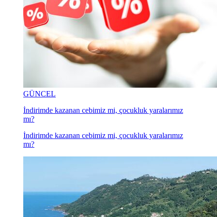
GÜNCEL
İndirimde kazanan cebimiz mi, çocukluk yaralarımız
mı?
İndirimde kazanan cebimiz mi, çocukluk yaralarımız
mı?