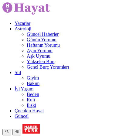
Yazarlar
Astroloji
Güncel Haberler
Günün Yorumu
Haftanın Yorumu
Ayın Yorumu
Aşk Uyumu
Yükselen Burç
Genel Burç Yorumları
Stil
Giyim
Bakım
İyi Yaşam
Beden
Ruh
İlişki
Çocuklu Hayat
Güncel