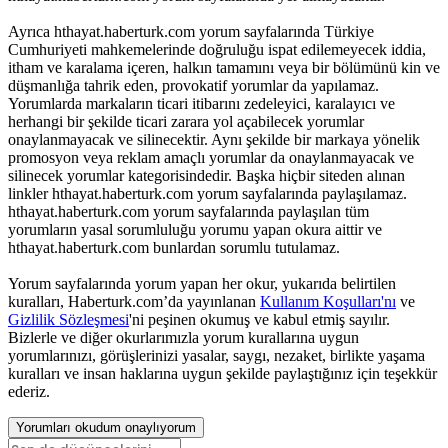
Ayrıca hthayat.haberturk.com yorum sayfalarında Türkiye
Cumhuriyeti mahkemelerinde doğruluğu ispat edilemeyecek iddia,
itham ve karalama içeren, halkın tamamını veya bir bölümünü kin ve
düşmanlığa tahrik eden, provokatif yorumlar da yapılamaz.
Yorumlarda markaların ticari itibarını zedeleyici, karalayıcı ve
herhangi bir şekilde ticari zarara yol açabilecek yorumlar
onaylanmayacak ve silinecektir. Aynı şekilde bir markaya yönelik
promosyon veya reklam amaçlı yorumlar da onaylanmayacak ve
silinecek yorumlar kategorisindedir. Başka hiçbir siteden alınan
linkler hthayat.haberturk.com yorum sayfalarında paylaşılamaz.
hthayat.haberturk.com yorum sayfalarında paylaşılan tüm
yorumların yasal sorumluluğu yorumu yapan okura aittir ve
hthayat.haberturk.com bunlardan sorumlu tutulamaz.
Yorum sayfalarında yorum yapan her okur, yukarıda belirtilen
kuralları, Haberturk.com’da yayınlanan
Kullanım Koşulları'nı
ve
Gizlilik Sözleşmesi
'ni peşinen okumuş ve kabul etmiş sayılır.
Bizlerle ve diğer okurlarımızla yorum kurallarına uygun
yorumlarınızı, görüşlerinizi yasalar, saygı, nezaket, birlikte yaşama
kuralları ve insan haklarına uygun şekilde paylaştığınız için teşekkür
ederiz.
Yorumları okudum onaylıyorum