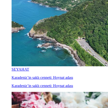
SEYAHAT
Karadeniz’in saklı cenneti: Hoynat adası
Karadeniz’in saklı cenneti: Hoynat adası