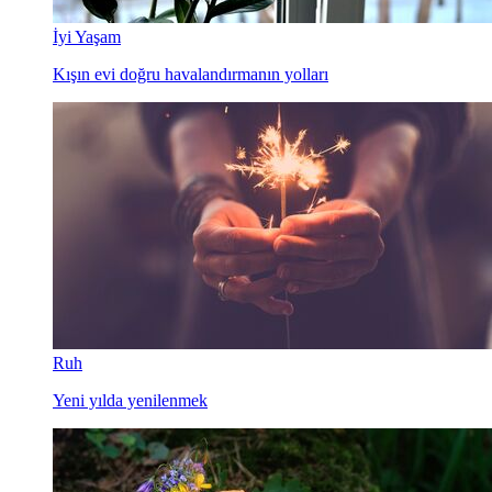
İyi Yaşam
Kışın evi doğru havalandırmanın yolları
Ruh
Yeni yılda yenilenmek