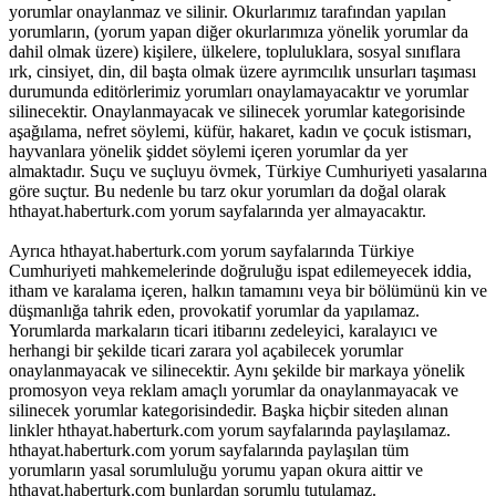
yorumlar onaylanmaz ve silinir. Okurlarımız tarafından yapılan
yorumların, (yorum yapan diğer okurlarımıza yönelik yorumlar da
dahil olmak üzere) kişilere, ülkelere, topluluklara, sosyal sınıflara
ırk, cinsiyet, din, dil başta olmak üzere ayrımcılık unsurları taşıması
durumunda editörlerimiz yorumları onaylamayacaktır ve yorumlar
silinecektir. Onaylanmayacak ve silinecek yorumlar kategorisinde
aşağılama, nefret söylemi, küfür, hakaret, kadın ve çocuk istismarı,
hayvanlara yönelik şiddet söylemi içeren yorumlar da yer
almaktadır. Suçu ve suçluyu övmek, Türkiye Cumhuriyeti yasalarına
göre suçtur. Bu nedenle bu tarz okur yorumları da doğal olarak
hthayat.haberturk.com yorum sayfalarında yer almayacaktır.
Ayrıca hthayat.haberturk.com yorum sayfalarında Türkiye
Cumhuriyeti mahkemelerinde doğruluğu ispat edilemeyecek iddia,
itham ve karalama içeren, halkın tamamını veya bir bölümünü kin ve
düşmanlığa tahrik eden, provokatif yorumlar da yapılamaz.
Yorumlarda markaların ticari itibarını zedeleyici, karalayıcı ve
herhangi bir şekilde ticari zarara yol açabilecek yorumlar
onaylanmayacak ve silinecektir. Aynı şekilde bir markaya yönelik
promosyon veya reklam amaçlı yorumlar da onaylanmayacak ve
silinecek yorumlar kategorisindedir. Başka hiçbir siteden alınan
linkler hthayat.haberturk.com yorum sayfalarında paylaşılamaz.
hthayat.haberturk.com yorum sayfalarında paylaşılan tüm
yorumların yasal sorumluluğu yorumu yapan okura aittir ve
hthayat.haberturk.com bunlardan sorumlu tutulamaz.