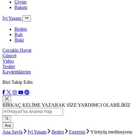
Giyim
Bakım
İyi Yaşam
Beden
Ruh
İlişki
Çocuklu Hayat
Güncel
Video
Testler
Kaydettiklerim
Bizi Takip Edin
BİRKAÇ KELİME YAZARAK SİZE YARDIMCI OLABİLİRİZ
Ara
Ana Sayfa
İyi Yaşam
Beden
Egzersiz
Yürüyüş meditasyonu