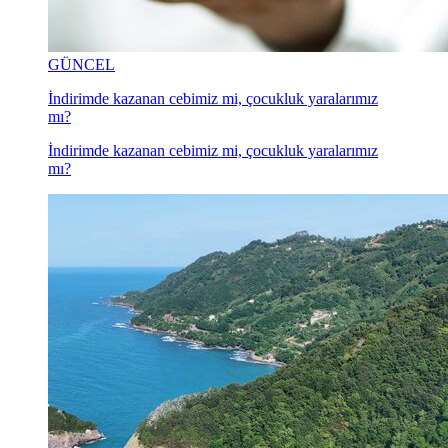
GÜNCEL
İndirimde kazanan cebimiz mi, çocukluk yaralarımız
mı?
İndirimde kazanan cebimiz mi, çocukluk yaralarımız
mı?