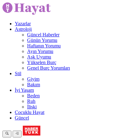
Yazarlar
Astroloji
Güncel Haberler
Günün Yorumu
Haftanın Yorumu
Ayın Yorumu
Aşk Uyumu
Yükselen Burç
Genel Burç Yorumları
Stil
Giyim
Bakım
İyi Yaşam
Beden
Ruh
İlişki
Çocuklu Hayat
Güncel