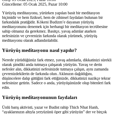
Güncelleme:
05 Ocak 2025, Pazar 10:00
Yürüyüş meditasyonu, yürürken yapılan basit bir meditasyon
biçimidir ve hem fiziksel, hem de zihinsel faydaları bulunan bir
farkındalık pratiğidir. Kökeni Budizm’e dayanan yürüyüş
meditasyonunu denemek için herhangi bir meditasyon tecrübesine
sahip olmanız da gerekmez. Basitçe, yavaş adımlar atarken
nefesinizin ve çevrenizin farkında olarak yürümek, yürüyüş
meditasyonu olarak adlandırılabilir.
Yürüyüş meditasyonu nasıl yapılır?
Nerede yürüdü
ğünüz fark etmez, yavaş adımlarla, dikkatinizi sürekli
olarak şimdiki anda tutmaya çalışarak yürüyün.
Yavaş ve derin
nefesler alın, dikkatinizi nefesinizde tutmaya çalışın, aynı zamanda
çevrenizdekilerin de farkında olun. Aklınızın dağıldığını,
düşüncelere dalıp gittiğini fark ettiğinizde, dikkatinizi nazikçe tekrar
nefesinize getirin. Sadece o anda, yürüyüşünüzde olup bitenleri fark
edin.
Yürüyüş meditasyonunun faydaları
Ünlü bar
ış aktivisti, yazar ve Budist rahip Thich Nhat Hanh,
“ayaklarınızın altıyla yeryüzünü öper gibi yürüyün” der ve birçok