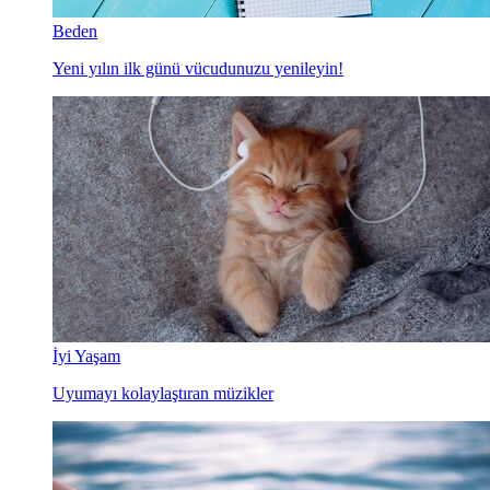
Beden
Yeni yılın ilk günü vücudunuzu yenileyin!
İyi Yaşam
Uyumayı kolaylaştıran müzikler