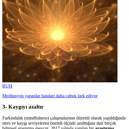
RUH
Meditasyon yapanlar hataları daha çabuk fark ediyor
3- Kaygıyı azaltır
Fark
ındalık (mindfulness) çalışmalarının düzenli olarak yapıldığında
stres ve kaygı seviyelerini önemli ölçüde azalttığına dair birçok
bilimsel araştırma mevcut. 2017 yılında yapılan bir
araştırma
,