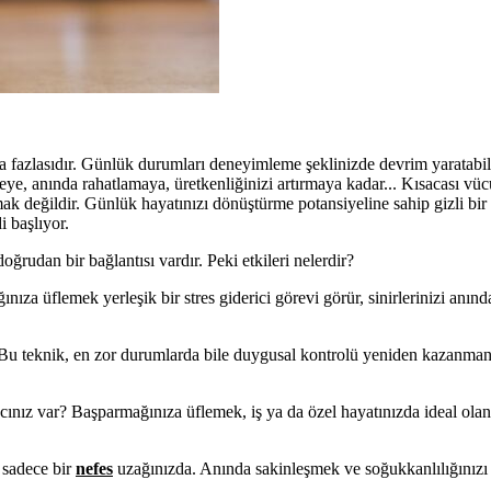
 fazlasıdır. Günlük durumları deneyimleme şeklinizde devrim yaratabi
tmeye, anında rahatlamaya, üretkenliğinizi artırmaya kadar... Kısacası v
k değildir. Günlük hayatınızı dönüştürme potansiyeline sahip gizli bir 
i başlıyor.
ğrudan bir bağlantısı vardır. Peki etkileri nelerdir?
ıza üflemek yerleşik bir stres giderici görevi görür, sinirlerinizi anında 
Bu teknik, en zor durumlarda bile duygusal kontrolü yeniden kazanmanı
ınız var? Başparmağınıza üflemek, iş ya da özel hayatınızda ideal olan
ı sadece bir
nefes
uzağınızda. Anında sakinleşmek ve soğukkanlılığınızı