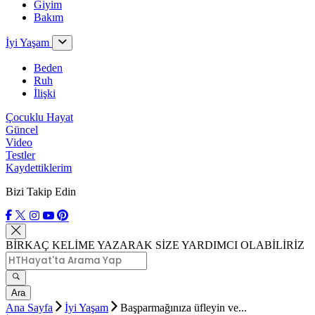
Giyim
Bakım
İyi Yaşam
Beden
Ruh
İlişki
Çocuklu Hayat
Güncel
Video
Testler
Kaydettiklerim
Bizi Takip Edin
BİRKAÇ KELİME YAZARAK SİZE YARDIMCI OLABİLİRİZ
Ara
Ana Sayfa
İyi Yaşam
Başparmağınıza üfleyin ve...