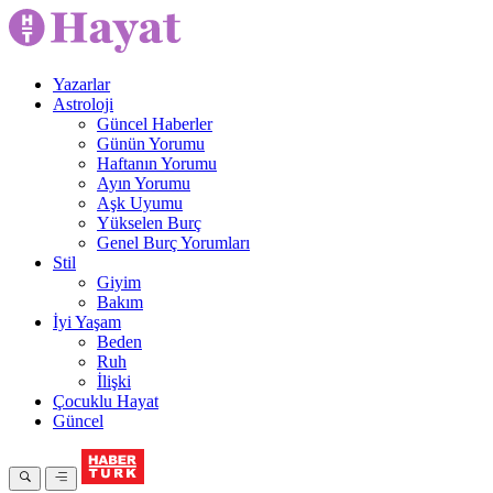
Yazarlar
Astroloji
Güncel Haberler
Günün Yorumu
Haftanın Yorumu
Ayın Yorumu
Aşk Uyumu
Yükselen Burç
Genel Burç Yorumları
Stil
Giyim
Bakım
İyi Yaşam
Beden
Ruh
İlişki
Çocuklu Hayat
Güncel