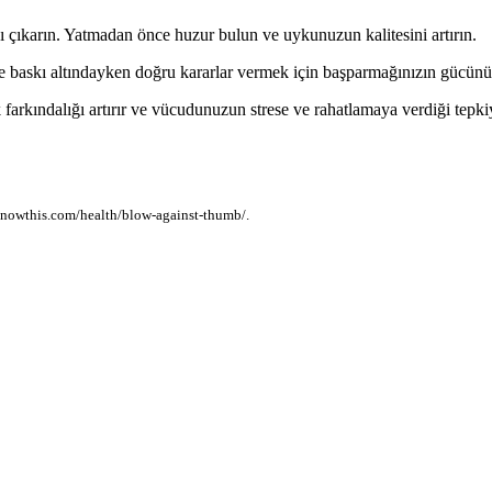
ını çıkarın. Yatmadan önce huzur bulun ve uykunuzun kalitesini artırın.
 baskı altındayken doğru kararlar vermek için başparmağınızın gücünü
 farkındalığı artırır ve vücudunuzun strese ve rahatlamaya verdiği tepki
oknowthis.com/health/blow-against-thumb/.