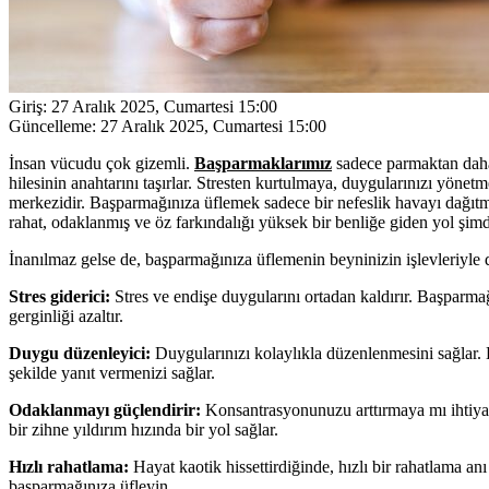
Giriş:
27 Aralık 2025, Cumartesi 15:00
Güncelleme:
27 Aralık 2025, Cumartesi 15:00
İnsan vücudu çok gizemli.
Başparmaklarımız
sadece parmaktan daha
hilesinin anahtarını taşırlar. Stresten kurtulmaya, duygularınızı yöne
merkezidir. Başparmağınıza üflemek sadece bir nefeslik havayı dağıtma
rahat, odaklanmış ve öz farkındalığı yüksek bir benliğe giden yol şimd
İnanılmaz gelse de, başparmağınıza üflemenin beyninizin işlevleriyle do
Stres giderici:
Stres ve endişe duygularını ortadan kaldırır. Başparmağın
gerginliği azaltır.
Duygu düzenleyici:
Duygularınızı kolaylıkla düzenlenmesini sağlar. 
şekilde yanıt vermenizi sağlar.
Odaklanmayı güçlendirir:
Konsantrasyonunuzu arttırmaya mı ihtiyac
bir zihne yıldırım hızında bir yol sağlar.
Hızlı rahatlama:
Hayat kaotik hissettirdiğinde, hızlı bir rahatlama an
başparmağınıza üfleyin.