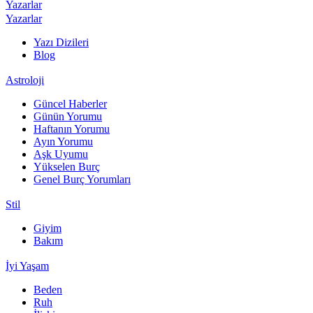
Yazarlar
Yazarlar
Yazı Dizileri
Blog
Astroloji
Güncel Haberler
Günün Yorumu
Haftanın Yorumu
Ayın Yorumu
Aşk Uyumu
Yükselen Burç
Genel Burç Yorumları
Stil
Giyim
Bakım
İyi Yaşam
Beden
Ruh