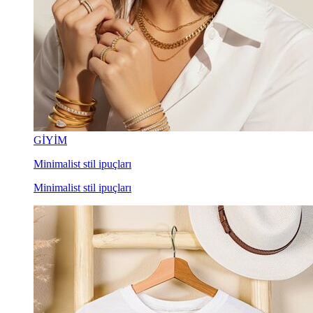
GİYİM
Minimalist stil ipuçları
Minimalist stil ipuçları