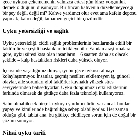
gece uykusu çekememenin yalnızca ertesi gün biraz yorgunluk
demek olduğunu düşünüyor. Bir fincan kahvenin düzeltemeyeceği
bir şey değil, değil mi? Kahve yardımcı olur evet ama kafein deposu
yapmak, kalıcı değil, tamamen geçici bir çözümdür.
Uyku yetersizliği ve sağlık
Uyku yetersizliği, ciddi sağlık problemlerinin bazılarında etkili bir
faktördür ve çeşitli hastalıkları tetikleyebilir. Yapılan araştırmalara
göre, uyku süresi kısa olan insanların – 6 saatten daha az olacak
şekilde – kalp hastalıkları riskleri daha yüksek oluyor.
İçerisinde yaşadığımız dünya, iyi bir gece uykusu almayı
kolaylaştırmıyor. İnsanlar, geçmiş nesilleri etkilemeyen iş, güncel
olaylar, aile sorunları gibi faktörler kaynaklı yüksek stres
seviyelerinden bahsediyorlar. Uyku döngümüzü etkilediklerinin
farkında olmasak da gittikçe daha fazla teknoloji kullanıyoruz.
Satın alınabilecek birçok uykuya yardımcı ürün var ancak bunlar
yapay ve kimilerinde bağımlılığa sebep olabiliyorlar. Her zaman
olduğu gibi, tabiat ana, bu gittikçe ciddileşen sorun için de doğal bir
çözüm sunuyor.
Nihai uyku tarifi