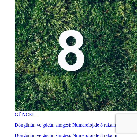
GÜNCEL
Döngünün ve gücün simgesi: Numerolojide 8 rakamı
Döngünün ve gücün simgesi: Numerolojide 8 rakamı