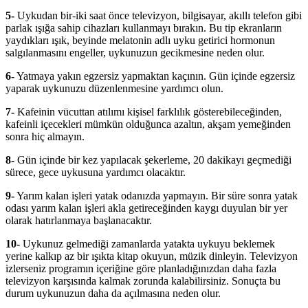
5-
Uykudan bir-iki saat önce televizyon, bilgisayar, akıllı telefon gibi
parlak ışığa sahip cihazları kullanmayı bırakın. Bu tip ekranların
yaydıkları ışık, beyinde melatonin adlı uyku getirici hormonun
salgılanmasını engeller, uykunuzun gecikmesine neden olur.
6-
Yatmaya yakın egzersiz yapmaktan kaçının. Gün içinde egzersiz
yaparak uykunuzu düzenlenmesine yardımcı olun.
7-
Kafeinin vücuttan atılımı kişisel farklılık gösterebileceğinden,
kafeinli içecekleri mümkün olduğunca azaltın, akşam yemeğinden
sonra hiç almayın.
8-
Gün içinde bir kez yapılacak şekerleme, 20 dakikayı geçmediği
sürece, gece uykusuna yardımcı olacaktır.
9-
Yarım kalan işleri yatak odanızda yapmayın. Bir süre sonra yatak
odası yarım kalan işleri akla getireceğinden kaygı duyulan bir yer
olarak hatırlanmaya başlanacaktır.
10-
Uykunuz gelmediği zamanlarda yatakta uykuyu beklemek
yerine kalkıp az bir ışıkta kitap okuyun, müzik dinleyin. Televizyon
izlerseniz programın içeriğine göre planladığınızdan daha fazla
televizyon karşısında kalmak zorunda kalabilirsiniz. Sonuçta bu
durum uykunuzun daha da açılmasına neden olur.