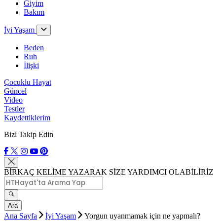
Giyim
Bakım
İyi Yaşam
Beden
Ruh
İlişki
Çocuklu Hayat
Güncel
Video
Testler
Kaydettiklerim
Bizi Takip Edin
BİRKAÇ KELİME YAZARAK SİZE YARDIMCI OLABİLİRİZ
Ara
Ana Sayfa
İyi Yaşam
Yorgun uyanmamak için ne yapmalı?