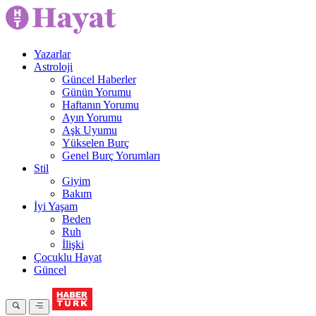
Yazarlar
Astroloji
Güncel Haberler
Günün Yorumu
Haftanın Yorumu
Ayın Yorumu
Aşk Uyumu
Yükselen Burç
Genel Burç Yorumları
Stil
Giyim
Bakım
İyi Yaşam
Beden
Ruh
İlişki
Çocuklu Hayat
Güncel