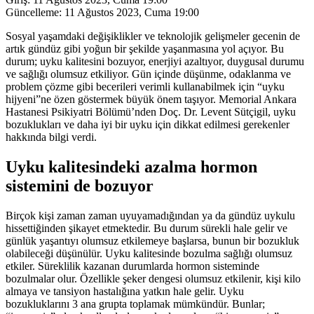
Güncelleme:
11 Ağustos 2023, Cuma 19:00
Sosyal yaşamdaki değişiklikler ve teknolojik gelişmeler gecenin de
artık gündüz gibi yoğun bir şekilde yaşanmasına yol açıyor. Bu
durum; uyku kalitesini bozuyor, enerjiyi azaltıyor, duygusal durumu
ve sağlığı olumsuz etkiliyor. Gün içinde düşünme, odaklanma ve
problem çözme gibi becerileri verimli kullanabilmek için “uyku
hijyeni”ne özen göstermek büyük önem taşıyor. Memorial Ankara
Hastanesi Psikiyatri Bölümü’nden Doç. Dr. Levent Sütçigil, uyku
bozuklukları ve daha iyi bir uyku için dikkat edilmesi gerekenler
hakkında bilgi verdi.
Uyku kalitesindeki azalma hormon
sistemini de bozuyor
Birçok kişi zaman zaman uyuyamadığından ya da gündüz uykulu
hissettiğinden şikayet etmektedir. Bu durum sürekli hale gelir ve
günlük yaşantıyı olumsuz etkilemeye başlarsa, bunun bir bozukluk
olabileceği düşünülür. Uyku kalitesinde bozulma sağlığı olumsuz
etkiler. Süreklilik kazanan durumlarda hormon sisteminde
bozulmalar olur. Özellikle şeker dengesi olumsuz etkilenir, kişi kilo
almaya ve tansiyon hastalığına yatkın hale gelir. Uyku
bozukluklarını 3 ana grupta toplamak mümkündür. Bunlar;