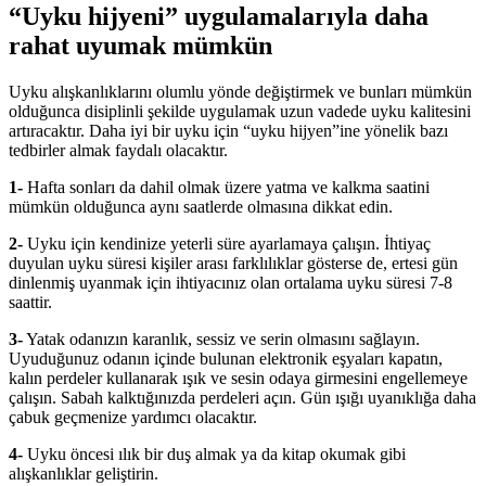
“Uyku hijyeni” uygulamalarıyla daha
rahat uyumak mümkün
Uyku alışkanlıklarını olumlu yönde değiştirmek ve bunları mümkün
olduğunca disiplinli şekilde uygulamak uzun vadede uyku kalitesini
artıracaktır. Daha iyi bir uyku için “uyku hijyen”ine yönelik bazı
tedbirler almak faydalı olacaktır.
1-
Hafta sonları da dahil olmak üzere yatma ve kalkma saatini
mümkün olduğunca aynı saatlerde olmasına dikkat edin.
2-
Uyku için kendinize yeterli süre ayarlamaya çalışın. İhtiyaç
duyulan uyku süresi kişiler arası farklılıklar gösterse de, ertesi gün
dinlenmiş uyanmak için ihtiyacınız olan ortalama uyku süresi 7-8
saattir.
3-
Yatak odanızın karanlık, sessiz ve serin olmasını sağlayın.
Uyuduğunuz odanın içinde bulunan elektronik eşyaları kapatın,
kalın perdeler kullanarak ışık ve sesin odaya girmesini engellemeye
çalışın. Sabah kalktığınızda perdeleri açın. Gün ışığı uyanıklığa daha
çabuk geçmenize yardımcı olacaktır.
4-
Uyku öncesi ılık bir duş almak ya da kitap okumak gibi
alışkanlıklar geliştirin.