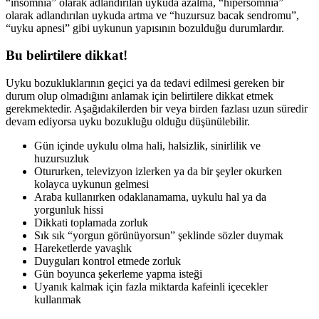
“insomnia” olarak adlandırılan uykuda azalma, “hipersomnia”
olarak adlandırılan uykuda artma ve “huzursuz bacak sendromu”,
“uyku apnesi” gibi uykunun yapısının bozulduğu durumlardır.
Bu belirtilere dikkat!
Uyku bozukluklarının geçici ya da tedavi edilmesi gereken bir
durum olup olmadığını anlamak için belirtilere dikkat etmek
gerekmektedir. Aşağıdakilerden bir veya birden fazlası uzun süredir
devam ediyorsa uyku bozukluğu olduğu düşünülebilir.
Gün içinde uykulu olma hali, halsizlik, sinirlilik ve
huzursuzluk
Otururken, televizyon izlerken ya da bir şeyler okurken
kolayca uykunun gelmesi
Araba kullanırken odaklanamama, uykulu hal ya da
yorgunluk hissi
Dikkati toplamada zorluk
Sık sık “yorgun görünüyorsun” şeklinde sözler duymak
Hareketlerde yavaşlık
Duyguları kontrol etmede zorluk
Gün boyunca şekerleme yapma isteği
Uyanık kalmak için fazla miktarda kafeinli içecekler
kullanmak