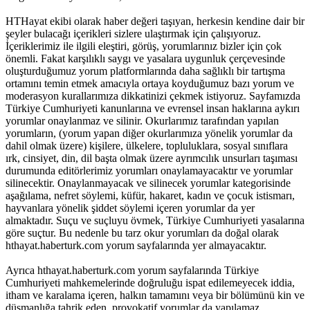
HTHayat ekibi olarak haber değeri taşıyan, herkesin kendine dair bir
şeyler bulacağı içerikleri sizlere ulaştırmak için çalışıyoruz.
İçeriklerimiz ile ilgili eleştiri, görüş, yorumlarınız bizler için çok
önemli. Fakat karşılıklı saygı ve yasalara uygunluk çerçevesinde
oluşturduğumuz yorum platformlarında daha sağlıklı bir tartışma
ortamını temin etmek amacıyla ortaya koyduğumuz bazı yorum ve
moderasyon kurallarımıza dikkatinizi çekmek istiyoruz. Sayfamızda
Türkiye Cumhuriyeti kanunlarına ve evrensel insan haklarına aykırı
yorumlar onaylanmaz ve silinir. Okurlarımız tarafından yapılan
yorumların, (yorum yapan diğer okurlarımıza yönelik yorumlar da
dahil olmak üzere) kişilere, ülkelere, topluluklara, sosyal sınıflara
ırk, cinsiyet, din, dil başta olmak üzere ayrımcılık unsurları taşıması
durumunda editörlerimiz yorumları onaylamayacaktır ve yorumlar
silinecektir. Onaylanmayacak ve silinecek yorumlar kategorisinde
aşağılama, nefret söylemi, küfür, hakaret, kadın ve çocuk istismarı,
hayvanlara yönelik şiddet söylemi içeren yorumlar da yer
almaktadır. Suçu ve suçluyu övmek, Türkiye Cumhuriyeti yasalarına
göre suçtur. Bu nedenle bu tarz okur yorumları da doğal olarak
hthayat.haberturk.com yorum sayfalarında yer almayacaktır.
Ayrıca hthayat.haberturk.com yorum sayfalarında Türkiye
Cumhuriyeti mahkemelerinde doğruluğu ispat edilemeyecek iddia,
itham ve karalama içeren, halkın tamamını veya bir bölümünü kin ve
düşmanlığa tahrik eden, provokatif yorumlar da yapılamaz.