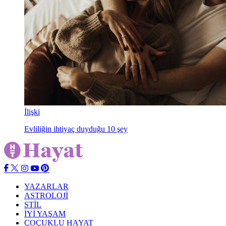
İlişki
Evliliğin ihtiyaç duyduğu 10 şey
YAZARLAR
ASTROLOJİ
STİL
İYİ YAŞAM
ÇOÇUKLU HAYAT