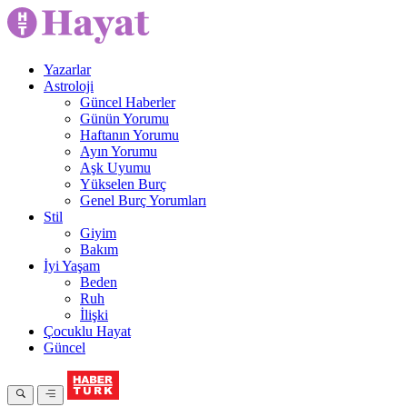
Yazarlar
Astroloji
Güncel Haberler
Günün Yorumu
Haftanın Yorumu
Ayın Yorumu
Aşk Uyumu
Yükselen Burç
Genel Burç Yorumları
Stil
Giyim
Bakım
İyi Yaşam
Beden
Ruh
İlişki
Çocuklu Hayat
Güncel