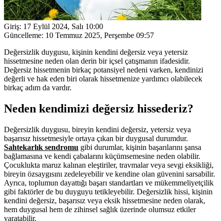
Giriş:
17 Eylül 2024, Salı 10:00
Güncelleme:
10 Temmuz 2025, Perşembe 09:57
Değersizlik duygusu, kişinin kendini değersiz veya yetersiz
hissetmesine neden olan derin bir içsel çatışmanın ifadesidir.
Değersiz hissetmenin birkaç potansiyel nedeni varken, kendinizi
değerli ve hak eden biri olarak hissetmenize yardımcı olabilecek
birkaç adım da vardır.
Neden kendimizi değersiz hissederiz?
Değersizlik duygusu, bireyin kendini değersiz, yetersiz veya
başarısız hissetmesiyle ortaya çıkan bir duygusal durumdur.
Sahtekarlık sendromu
gibi durumlar, kişinin başarılarını şansa
bağlamasına ve kendi çabalarını küçümsemesine neden olabilir.
Çocuklukta maruz kalınan eleştiriler, travmalar veya sevgi eksikliği,
bireyin özsaygısını zedeleyebilir ve kendine olan güvenini sarsabilir.
Ayrıca, toplumun dayattığı başarı standartları ve mükemmeliyetçilik
gibi faktörler de bu duyguyu tetikleyebilir. Değersizlik hissi, kişinin
kendini değersiz, başarısız veya eksik hissetmesine neden olarak,
hem duygusal hem de zihinsel sağlık üzerinde olumsuz etkiler
yaratabilir.