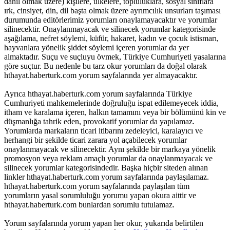
dahil olmak üzere) kişilere, ülkelere, topluluklara, sosyal sınıflara
ırk, cinsiyet, din, dil başta olmak üzere ayrımcılık unsurları taşıması
durumunda editörlerimiz yorumları onaylamayacaktır ve yorumlar
silinecektir. Onaylanmayacak ve silinecek yorumlar kategorisinde
aşağılama, nefret söylemi, küfür, hakaret, kadın ve çocuk istismarı,
hayvanlara yönelik şiddet söylemi içeren yorumlar da yer
almaktadır. Suçu ve suçluyu övmek, Türkiye Cumhuriyeti yasalarına
göre suçtur. Bu nedenle bu tarz okur yorumları da doğal olarak
hthayat.haberturk.com yorum sayfalarında yer almayacaktır.
Ayrıca hthayat.haberturk.com yorum sayfalarında Türkiye
Cumhuriyeti mahkemelerinde doğruluğu ispat edilemeyecek iddia,
itham ve karalama içeren, halkın tamamını veya bir bölümünü kin ve
düşmanlığa tahrik eden, provokatif yorumlar da yapılamaz.
Yorumlarda markaların ticari itibarını zedeleyici, karalayıcı ve
herhangi bir şekilde ticari zarara yol açabilecek yorumlar
onaylanmayacak ve silinecektir. Aynı şekilde bir markaya yönelik
promosyon veya reklam amaçlı yorumlar da onaylanmayacak ve
silinecek yorumlar kategorisindedir. Başka hiçbir siteden alınan
linkler hthayat.haberturk.com yorum sayfalarında paylaşılamaz.
hthayat.haberturk.com yorum sayfalarında paylaşılan tüm
yorumların yasal sorumluluğu yorumu yapan okura aittir ve
hthayat.haberturk.com bunlardan sorumlu tutulamaz.
Yorum sayfalarında yorum yapan her okur, yukarıda belirtilen