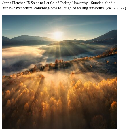
Jenna Fletcher ."5 Steps to Let Go of Feeling Unworthy". Şuradan alındı:
https://psychcentral.com/blog/how-to-let-go-of-feeling-unworthy. (24.02.2022).