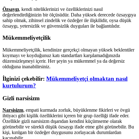
Özsaygı
, kendi niteliklerinizi ve özelliklerinizi nasıl
değerlendirdiğinizin bir ölçüsüdür. Daha yüksek derecede özsaygıya
sahip olmak, zihinsel zindelik ve özdeğer ile ilişkilidir, oysa düşük
özsaygı, yetersizlik ve güvensizlik duyguları ile bağlantılıdır.
Mükemmeliyetçilik
Mükemmeliyetçilik, kendinize gerçekçi olmayan yüksek beklentiler
koymayı ve koyduğunuz katı standartları karşılamadığınızda
düzensizleşmeyi içerir. Her şeyin ya mükemmel ya da değersiz
olduğuna inanabilirsiniz.
İlginizi çekebilir:
Mükemmeliyetçi olmaktan nasıl
kurtulurum?
Gizli narsisizm
Narsisizm
, empati kurmada zorluk, büyüklenme fikirleri ve övgü
ihtiyacı gibi kişilik özelliklerini içeren bir grup özelliği ifade eder.
Özellikle gizli narsisizm dışarıdan kendini küçümseme olarak
görünebilir ve sürekli düşük özsaygı ifade etme gibi görünebilir. Bu
kişi, kırılgan bir özdeğer duygusunu zorlayacak durumlardan
kaçınabilir.