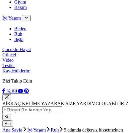
Giyim
Bakım
İyi Yaşam
Beden
Ruh
İlişki
Çocuklu Hayat
Güncel
Video
Testler
Kaydettiklerim
Bizi Takip Edin
BİRKAÇ KELİME YAZARAK SİZE YARDIMCI OLABİLİRİZ
Ara
Ana Sayfa
İyi Yaşam
Ruh
5 adımda değersiz hissetmekten