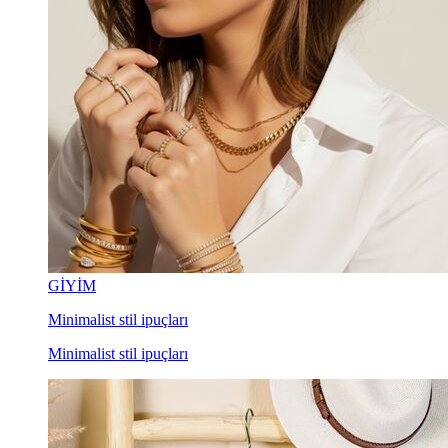
GİYİM
Minimalist stil ipuçları
Minimalist stil ipuçları