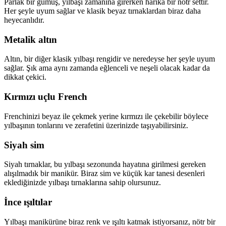
Parlak bir gümüş, yılbaşı zamanına girerken harika bir nötr settir.
Her şeyle uyum sağlar ve klasik beyaz tırnaklardan biraz daha
heyecanlıdır.
Metalik altın
Altın, bir diğer klasik yılbaşı rengidir ve neredeyse her şeyle uyum
sağlar. Şık ama aynı zamanda eğlenceli ve neşeli olacak kadar da
dikkat çekici.
Kırmızı uçlu French
Frenchinizi beyaz ile çekmek yerine kırmızı ile çekebilir böylece
yılbaşının tonlarını ve zerafetini üzerinizde taşıyabilirsiniz.
Siyah sim
Siyah tırnaklar, bu yılbaşı sezonunda hayatına girilmesi gereken
alışılmadık bir manikür. Biraz sim ve küçük kar tanesi desenleri
eklediğinizde yılbaşı tırnaklarına sahip olursunuz.
İnce ışıltılar
Yılbaşı manikürüne biraz renk ve ışıltı katmak istiyorsanız, nötr bir