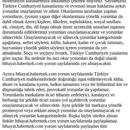
moderasyon kurallarımıza dikkatinizi çekmek istiyoruz. Sayfamızda
Türkiye Cumhuriyeti kanunlarına ve evrensel insan haklarına aykırı
yorumlar onaylanmaz ve silinir. Okurlarımız tarafından yapılan
yorumların, (yorum yapan diğer okurlarımıza yönelik yorumlar da
dahil olmak üzere) kişilere, ülkelere, topluluklara, sosyal sınıflara
ırk, cinsiyet, din, dil başta olmak üzere ayrımcılık unsurları taşıması
durumunda editörlerimiz yorumları onaylamayacaktır ve yorumlar
silinecektir. Onaylanmayacak ve silinecek yorumlar kategorisinde
aşağılama, nefret söylemi, küfür, hakaret, kadın ve çocuk istismarı,
hayvanlara yönelik şiddet söylemi içeren yorumlar da yer
almaktadır. Suçu ve suçluyu övmek, Türkiye Cumhuriyeti yasalarına
göre suçtur. Bu nedenle bu tarz okur yorumları da doğal olarak
hthayat.haberturk.com yorum sayfalarında yer almayacaktır.
Ayrıca hthayat.haberturk.com yorum sayfalarında Türkiye
Cumhuriyeti mahkemelerinde doğruluğu ispat edilemeyecek iddia,
itham ve karalama içeren, halkın tamamını veya bir bölümünü kin ve
düşmanlığa tahrik eden, provokatif yorumlar da yapılamaz.
Yorumlarda markaların ticari itibarını zedeleyici, karalayıcı ve
herhangi bir şekilde ticari zarara yol açabilecek yorumlar
onaylanmayacak ve silinecektir. Aynı şekilde bir markaya yönelik
promosyon veya reklam amaçlı yorumlar da onaylanmayacak ve
silinecek yorumlar kategorisindedir. Başka hiçbir siteden alınan
linkler hthayat.haberturk.com yorum sayfalarında paylaşılamaz.
hthayat.haberturk.com yorum sayfalarında paylaşılan tüm