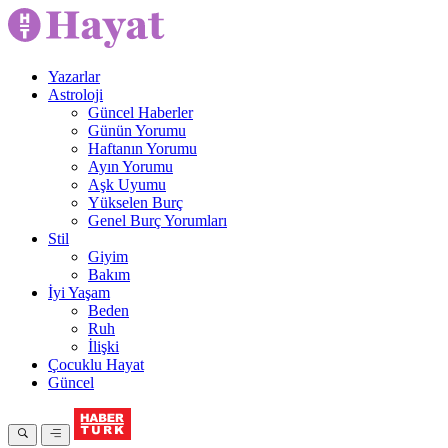
Yazarlar
Astroloji
Güncel Haberler
Günün Yorumu
Haftanın Yorumu
Ayın Yorumu
Aşk Uyumu
Yükselen Burç
Genel Burç Yorumları
Stil
Giyim
Bakım
İyi Yaşam
Beden
Ruh
İlişki
Çocuklu Hayat
Güncel