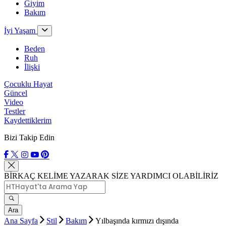
Giyim
Bakım
İyi Yaşam
Beden
Ruh
İlişki
Çocuklu Hayat
Güncel
Video
Testler
Kaydettiklerim
Bizi Takip Edin
BİRKAÇ KELİME YAZARAK SİZE YARDIMCI OLABİLİRİZ
Ara
Ana Sayfa
Stil
Bakım
Yılbaşında kırmızı dışında