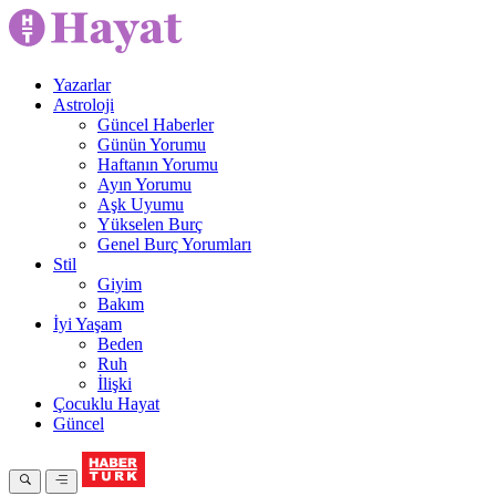
Yazarlar
Astroloji
Güncel Haberler
Günün Yorumu
Haftanın Yorumu
Ayın Yorumu
Aşk Uyumu
Yükselen Burç
Genel Burç Yorumları
Stil
Giyim
Bakım
İyi Yaşam
Beden
Ruh
İlişki
Çocuklu Hayat
Güncel