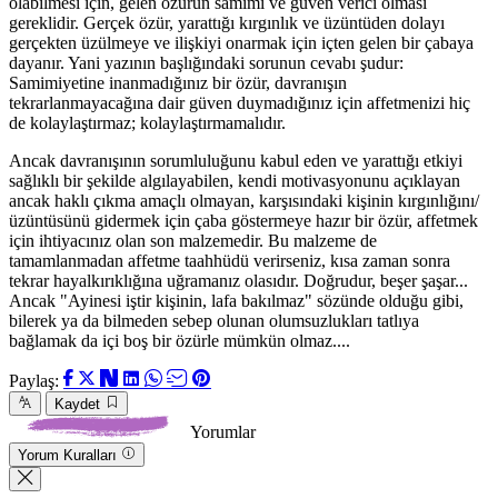
olabilmesi için, gelen özürün samimi ve güven verici olması
gereklidir. Gerçek özür, yarattığı kırgınlık ve üzüntüden dolayı
gerçekten üzülmeye ve ilişkiyi onarmak için içten gelen bir çabaya
dayanır. Yani yazının başlığındaki sorunun cevabı şudur:
Samimiyetine inanmadığınız bir özür, davranışın
tekrarlanmayacağına dair güven duymadığınız için affetmenizi hiç
de kolaylaştırmaz; kolaylaştırmamalıdır.
Ancak davranışının sorumluluğunu kabul eden ve yarattığı etkiyi
sağlıklı bir şekilde algılayabilen, kendi motivasyonunu açıklayan
ancak haklı çıkma amaçlı olmayan, karşısındaki kişinin kırgınlığını/
üzüntüsünü gidermek için çaba göstermeye hazır bir özür, affetmek
için ihtiyacınız olan son malzemedir. Bu malzeme de
tamamlanmadan affetme taahhüdü verirseniz, kısa zaman sonra
tekrar hayalkırıklığına uğramanız olasıdır. Doğrudur, beşer şaşar...
Ancak "Ayinesi iştir kişinin, lafa bakılmaz" sözünde olduğu gibi,
bilerek ya da bilmeden sebep olunan olumsuzlukları tatlıya
bağlamak da içi boş bir özürle mümkün olmaz....
Paylaş:
Kaydet
Yorumlar
Yorum Kuralları