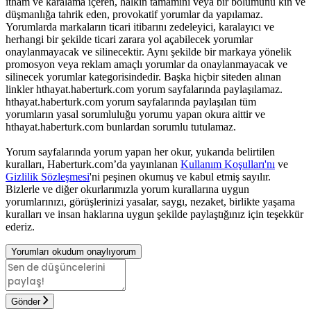
itham ve karalama içeren, halkın tamamını veya bir bölümünü kin ve
düşmanlığa tahrik eden, provokatif yorumlar da yapılamaz.
Yorumlarda markaların ticari itibarını zedeleyici, karalayıcı ve
herhangi bir şekilde ticari zarara yol açabilecek yorumlar
onaylanmayacak ve silinecektir. Aynı şekilde bir markaya yönelik
promosyon veya reklam amaçlı yorumlar da onaylanmayacak ve
silinecek yorumlar kategorisindedir. Başka hiçbir siteden alınan
linkler hthayat.haberturk.com yorum sayfalarında paylaşılamaz.
hthayat.haberturk.com yorum sayfalarında paylaşılan tüm
yorumların yasal sorumluluğu yorumu yapan okura aittir ve
hthayat.haberturk.com bunlardan sorumlu tutulamaz.
Yorum sayfalarında yorum yapan her okur, yukarıda belirtilen
kuralları, Haberturk.com’da yayınlanan
Kullanım Koşulları'nı
ve
Gizlilik Sözleşmesi
'ni peşinen okumuş ve kabul etmiş sayılır.
Bizlerle ve diğer okurlarımızla yorum kurallarına uygun
yorumlarınızı, görüşlerinizi yasalar, saygı, nezaket, birlikte yaşama
kuralları ve insan haklarına uygun şekilde paylaştığınız için teşekkür
ederiz.
Yorumları okudum onaylıyorum
Gönder