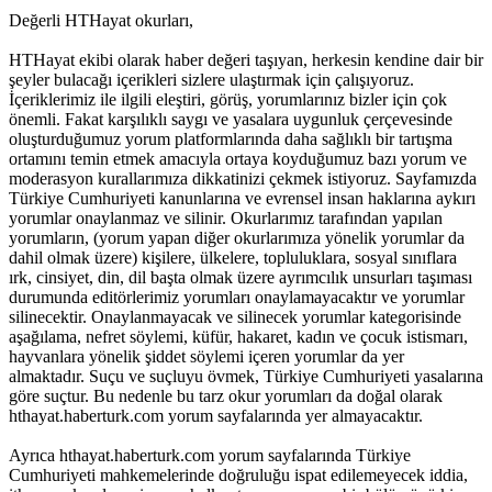
Değerli HTHayat okurları,
HTHayat ekibi olarak haber değeri taşıyan, herkesin kendine dair bir
şeyler bulacağı içerikleri sizlere ulaştırmak için çalışıyoruz.
İçeriklerimiz ile ilgili eleştiri, görüş, yorumlarınız bizler için çok
önemli. Fakat karşılıklı saygı ve yasalara uygunluk çerçevesinde
oluşturduğumuz yorum platformlarında daha sağlıklı bir tartışma
ortamını temin etmek amacıyla ortaya koyduğumuz bazı yorum ve
moderasyon kurallarımıza dikkatinizi çekmek istiyoruz. Sayfamızda
Türkiye Cumhuriyeti kanunlarına ve evrensel insan haklarına aykırı
yorumlar onaylanmaz ve silinir. Okurlarımız tarafından yapılan
yorumların, (yorum yapan diğer okurlarımıza yönelik yorumlar da
dahil olmak üzere) kişilere, ülkelere, topluluklara, sosyal sınıflara
ırk, cinsiyet, din, dil başta olmak üzere ayrımcılık unsurları taşıması
durumunda editörlerimiz yorumları onaylamayacaktır ve yorumlar
silinecektir. Onaylanmayacak ve silinecek yorumlar kategorisinde
aşağılama, nefret söylemi, küfür, hakaret, kadın ve çocuk istismarı,
hayvanlara yönelik şiddet söylemi içeren yorumlar da yer
almaktadır. Suçu ve suçluyu övmek, Türkiye Cumhuriyeti yasalarına
göre suçtur. Bu nedenle bu tarz okur yorumları da doğal olarak
hthayat.haberturk.com yorum sayfalarında yer almayacaktır.
Ayrıca hthayat.haberturk.com yorum sayfalarında Türkiye
Cumhuriyeti mahkemelerinde doğruluğu ispat edilemeyecek iddia,