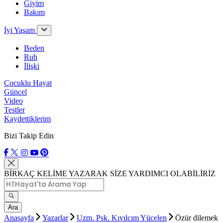
Giyim
Bakım
İyi Yaşam
Beden
Ruh
İlişki
Çocuklu Hayat
Güncel
Video
Testler
Kaydettiklerim
Bizi Takip Edin
BİRKAÇ KELİME YAZARAK SİZE YARDIMCI OLABİLİRİZ
Ara
Anasayfa
Yazarlar
Uzm. Psk. Kıvılcım Yücelen
Özür dilemek