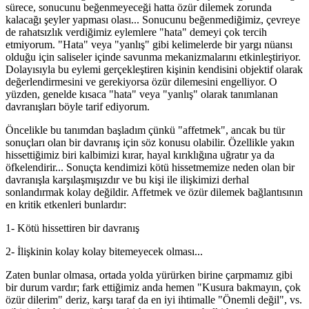
sürece, sonucunu beğenmeyeceği hatta özür dilemek zorunda
kalacağı şeyler yapması olası... Sonucunu beğenmediğimiz, çevreye
de rahatsızlık verdiğimiz eylemlere "hata" demeyi çok tercih
etmiyorum. "Hata" veya "yanlış" gibi kelimelerde bir yargı nüansı
olduğu için saliseler içinde savunma mekanizmalarını etkinleştiriyor.
Dolayısıyla bu eylemi gerçekleştiren kişinin kendisini objektif olarak
değerlendirmesini ve gerekiyorsa özür dilemesini engelliyor. O
yüzden, genelde kısaca "hata" veya "yanlış" olarak tanımlanan
davranışları böyle tarif ediyorum.
Öncelikle bu tanımdan başladım çünkü "affetmek", ancak bu tür
sonuçları olan bir davranış için söz konusu olabilir. Özellikle yakın
hissettiğimiz biri kalbimizi kırar, hayal kırıklığına uğratır ya da
öfkelendirir... Sonuçta kendimizi kötü hissetmemize neden olan bir
davranışla karşılaşmışızdır ve bu kişi ile ilişkimizi derhal
sonlandırmak kolay değildir. Affetmek ve özür dilemek bağlantısının
en kritik etkenleri bunlardır:
1- Kötü hissettiren bir davranış
2- İlişkinin kolay kolay bitemeyecek olması...
Zaten bunlar olmasa, ortada yolda yürürken birine çarpmamız gibi
bir durum vardır; fark ettiğimiz anda hemen "Kusura bakmayın, çok
özür dilerim" deriz, karşı taraf da en iyi ihtimalle "Önemli değil", vs.