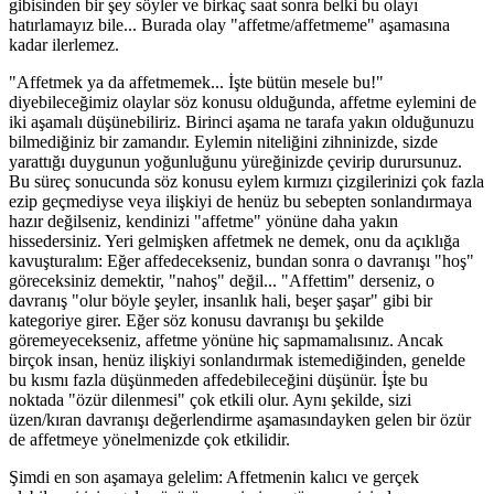
gibisinden bir şey söyler ve birkaç saat sonra belki bu olayı
hatırlamayız bile... Burada olay "affetme/affetmeme" aşamasına
kadar ilerlemez.
"Affetmek ya da affetmemek... İşte bütün mesele bu!"
diyebileceğimiz olaylar söz konusu olduğunda, affetme eylemini de
iki aşamalı düşünebiliriz. Birinci aşama ne tarafa yakın olduğunuzu
bilmediğiniz bir zamandır. Eylemin niteliğini zihninizde, sizde
yarattığı duygunun yoğunluğunu yüreğinizde çevirip durursunuz.
Bu süreç sonucunda söz konusu eylem kırmızı çizgilerinizi çok fazla
ezip geçmediyse veya ilişkiyi de henüz bu sebepten sonlandırmaya
hazır değilseniz, kendinizi "affetme" yönüne daha yakın
hissedersiniz. Yeri gelmişken affetmek ne demek, onu da açıklığa
kavuşturalım: Eğer affedecekseniz, bundan sonra o davranışı "hoş"
göreceksiniz demektir, "nahoş" değil... "Affettim" derseniz, o
davranış "olur böyle şeyler, insanlık hali, beşer şaşar" gibi bir
kategoriye girer. Eğer söz konusu davranışı bu şekilde
göremeyecekseniz, affetme yönüne hiç sapmamalısınız. Ancak
birçok insan, henüz ilişkiyi sonlandırmak istemediğinden, genelde
bu kısmı fazla düşünmeden affedebileceğini düşünür. İşte bu
noktada "özür dilenmesi" çok etkili olur. Aynı şekilde, sizi
üzen/kıran davranışı değerlendirme aşamasındayken gelen bir özür
de affetmeye yönelmenizde çok etkilidir.
Şimdi en son aşamaya gelelim: Affetmenin kalıcı ve gerçek