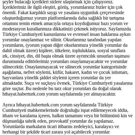
şeyler bulacağı içerikleri sizlere ulaştırmak için çalışıyoruz.
İçeriklerimiz ile ilgili eleştiri, görüş, yorumlarınız bizler için çok
önemli. Fakat karşılıklı saygı ve yasalara uygunluk çerçevesinde
oluşturduğumuz yorum platformlarında daha sağlıklı bir tartışma
ortamını temin etmek amacıyla ortaya koyduğumuz bazı yorum ve
moderasyon kurallarımıza dikkatinizi çekmek istiyoruz. Sayfamızda
Türkiye Cumhuriyeti kanunlarına ve evrensel insan haklarına aykırı
yorumlar onaylanmaz ve silinir. Okurlarımız tarafından yapılan
yorumların, (yorum yapan diğer okurlarımıza yönelik yorumlar da
dahil olmak üzere) kişilere, ülkelere, topluluklara, sosyal sınıflara
ırk, cinsiyet, din, dil başta olmak üzere ayrımcılık unsurları taşıması
durumunda editörlerimiz yorumları onaylamayacaktır ve yorumlar
silinecektir. Onaylanmayacak ve silinecek yorumlar kategorisinde
aşağılama, nefret söylemi, küfür, hakaret, kadın ve çocuk istismarı,
hayvanlara yönelik şiddet söylemi içeren yorumlar da yer
almaktadır. Suçu ve suçluyu övmek, Türkiye Cumhuriyeti yasalarına
göre suçtur. Bu nedenle bu tarz okur yorumları da doğal olarak
hthayat.haberturk.com yorum sayfalarında yer almayacaktır.
Ayrıca hthayat.haberturk.com yorum sayfalarında Türkiye
Cumhuriyeti mahkemelerinde doğruluğu ispat edilemeyecek iddia,
itham ve karalama içeren, halkın tamamını veya bir bölümünü kin ve
düşmanlığa tahrik eden, provokatif yorumlar da yapılamaz.
Yorumlarda markaların ticari itibarını zedeleyici, karalayıcı ve
herhangi bir şekilde ticari zarara yol açabilecek yorumlar