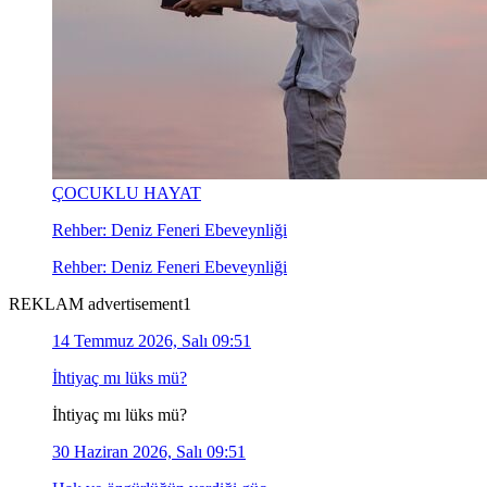
ÇOCUKLU HAYAT
Rehber: Deniz Feneri Ebeveynliği
Rehber: Deniz Feneri Ebeveynliği
REKLAM advertisement1
14 Temmuz 2026, Salı 09:51
İhtiyaç mı lüks mü?
İhtiyaç mı lüks mü?
30 Haziran 2026, Salı 09:51