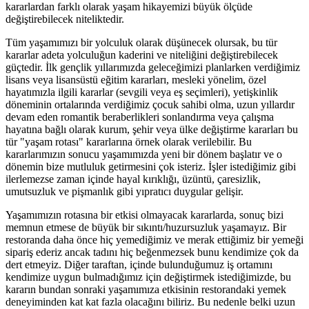
kararlardan farklı olarak yaşam hikayemizi büyük ölçüde
değiştirebilecek niteliktedir.
Tüm yaşamımızı bir yolculuk olarak düşünecek olursak, bu tür
kararlar adeta yolculuğun kaderini ve niteliğini değiştirebilecek
güçtedir. İlk gençlik yıllarımızda geleceğimizi planlarken verdiğimiz
lisans veya lisansüstü eğitim kararları, mesleki yönelim, özel
hayatımızla ilgili kararlar (sevgili veya eş seçimleri), yetişkinlik
döneminin ortalarında verdiğimiz çocuk sahibi olma, uzun yıllardır
devam eden romantik beraberlikleri sonlandırma veya çalışma
hayatına bağlı olarak kurum, şehir veya ülke değiştirme kararları bu
tür "yaşam rotası" kararlarına örnek olarak verilebilir. Bu
kararlarımızın sonucu yaşamımızda yeni bir dönem başlatır ve o
dönemin bize mutluluk getirmesini çok isteriz. İşler istediğimiz gibi
ilerlemezse zaman içinde hayal kırıklığı, üzüntü, çaresizlik,
umutsuzluk ve pişmanlık gibi yıpratıcı duygular gelişir.
Yaşamımızın rotasına bir etkisi olmayacak kararlarda, sonuç bizi
memnun etmese de büyük bir sıkıntı/huzursuzluk yaşamayız. Bir
restoranda daha önce hiç yemediğimiz ve merak ettiğimiz bir yemeği
sipariş ederiz ancak tadını hiç beğenmezsek bunu kendimize çok da
dert etmeyiz. Diğer taraftan, içinde bulunduğumuz iş ortamını
kendimize uygun bulmadığımız için değiştirmek istediğimizde, bu
kararın bundan sonraki yaşamımıza etkisinin restorandaki yemek
deneyiminden kat kat fazla olacağını biliriz. Bu nedenle belki uzun