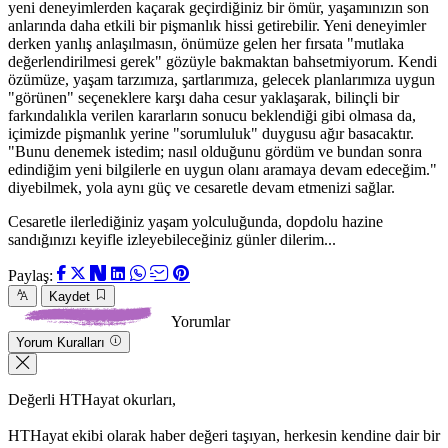
yeni deneyimlerden kaçarak geçirdiğiniz bir ömür, yaşamınızın son
anlarında daha etkili bir pişmanlık hissi getirebilir. Yeni deneyimler
derken yanlış anlaşılmasın, önümüze gelen her fırsata "mutlaka
değerlendirilmesi gerek" gözüyle bakmaktan bahsetmiyorum. Kendi
özümüze, yaşam tarzımıza, şartlarımıza, gelecek planlarımıza uygun
"görünen" seçeneklere karşı daha cesur yaklaşarak, bilinçli bir
farkındalıkla verilen kararların sonucu beklendiği gibi olmasa da,
içimizde pişmanlık yerine "sorumluluk" duygusu ağır basacaktır.
"Bunu denemek istedim; nasıl olduğunu gördüm ve bundan sonra
edindiğim yeni bilgilerle en uygun olanı aramaya devam edeceğim."
diyebilmek, yola aynı güç ve cesaretle devam etmenizi sağlar.
Cesaretle ilerlediğiniz yaşam yolculuğunda, dopdolu hazine
sandığınızı keyifle izleyebileceğiniz günler dilerim...
Paylaş:
Kaydet
Yorumlar
Yorum Kuralları
Değerli HTHayat okurları,
HTHayat ekibi olarak haber değeri taşıyan, herkesin kendine dair bir