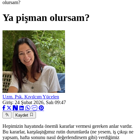
olursam?
Ya pişman olursam?
Uzm. Psk. Kıvılcım Yücelen
Giriş: 24 Şubat 2026, Salı 09:47
Kaydet
Hepimizin hayatında önemli kararlar vermesi gereken anlar vardır.
Bu kararlar, karşılaştığımız rutin durumlarda (ne yesem, iş çıkışı ne
yapsam, hafta sonunu nasıl değerlendirsem gibi) verdiğimiz