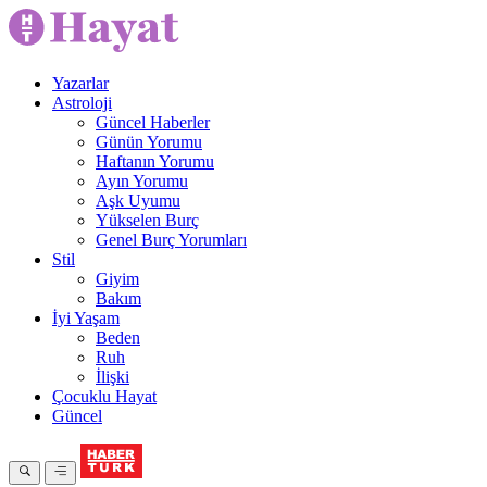
Yazarlar
Astroloji
Güncel Haberler
Günün Yorumu
Haftanın Yorumu
Ayın Yorumu
Aşk Uyumu
Yükselen Burç
Genel Burç Yorumları
Stil
Giyim
Bakım
İyi Yaşam
Beden
Ruh
İlişki
Çocuklu Hayat
Güncel