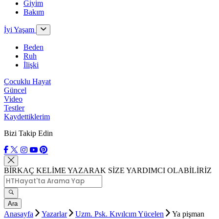
Giyim
Bakım
İyi Yaşam
Beden
Ruh
İlişki
Çocuklu Hayat
Güncel
Video
Testler
Kaydettiklerim
Bizi Takip Edin
BİRKAÇ KELİME YAZARAK SİZE YARDIMCI OLABİLİRİZ
Ara
Anasayfa
Yazarlar
Uzm. Psk. Kıvılcım Yücelen
Ya pişman