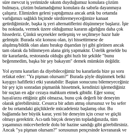
süre mevcut iş yerimizde sıkıntı duyduğumuz konulara çözüm
bulmaya, çözüm bulamadığımız konulara da sabırla dayanmaya
çalışırız. Elimizden geleni yaptığımıza ancak artık bu ortamda
varlığımızı sağlıklı biçimde sürdüremeyeceğimize kanaat
getirdiğimizde, başka iş yeri alternatiflerini düşünmeye başlarız. İşte
bu noktada, vermek üzere olduğumuz kararın ağırlığını daha çok
hissederiz. Çünkü seçenekler netleşmiş ve seçilmeye hazır hale
gelmiştir. Burada söz konusu olan, iyi hissettirmese de
alışılmış/bildik olan alanı bırakıp dışarıdan iyi gibi görünen ancak
tam olarak da bilinmeyen alana giriş yapmaktır. Üstelik genelde bu
tür kararlarda, restoranda olduğu gibi hızlı bir şekilde "bunu
beğenmedim, başka bir şey bakayım" demek mümkün değildir.
Yol ayrımı kararları da diyebileceğimiz bu kararlarda bize şu soru
refakat eder: "Ya pişman olursam?" Burada şöyle düşünmek belki
kaygıyı hafifletici etki yaratabilir: Baştan sonucunu bilemeyeceğiniz
bir şey için sonradan pişmanlık hissetmek, kendinizi işlemediğiniz
bir suçtan en ağır cezaya mahkum etmek gibidir. Eğer sonuç
hayal/arzu ettiğiniz gibi olmazsa, bunu çok değerli bir deneyim
olarak görebilirsiniz. Cesurca bir adım atmış olursunuz ve bu sefer
de bu ortamdaki güçlüklerle mücadeleniz başlamış olur. Bu
bağlamda her büyük karar, yeni bir deneyim için cesur ve güçlü
olmayı gerektirir. Acı-tatlı birçok deneyim topladığınızda, tüm
yaşamınızı mücevherlerle dolu bir hazine sandığı gibi görebilirsiniz.
Ancak "ya pişman olursam?" sorusunun pençesinde kıvranarak ve