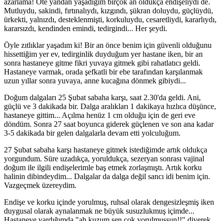
azarlama! Öte yandan yaşadığım birçok an oldukça endişeliydi de.
Mutluydu, sakindi, fırtınalıydı, kızgındı, şükran doluydu, güçlüydü,
ürkekti, yalnızdı, desteklenmişti, korkuluydu, cesaretliydi, kararlıydı,
kararsızdı, kendinden emindi, tedirgindi... Her şeydi.
Öyle zıtlıklar yaşadım ki! Bir an önce benim için güvenli olduğunu
hissettiğim yer ev, tedirginlik duyduğum yer hastane iken, bir an
sonra hastaneye gitme fikri yuvaya gitmek gibi rahatlatıcı geldi.
Hastaneye varmak, orada şefkatli bir ebe tarafından karşılanmak
uzun yıllar sonra yuvaya, anne kucağına dönmek gibiydi...
Doğum dalgaları 25 Şubat sabaha karşı, saat 2.30'da geldi. Ani,
güçlü ve 3 dakikada bir. Dalga aralıkları 1 dakikaya hızlıca düşünce,
hastaneye gittim... Açılma henüz 1 cm olduğu için de geri eve
döndüm. Sonra 27 saat boyunca giderek güçlenen ve son ana kadar
3-5 dakikada bir gelen dalgalarla devam etti yolculuğum.
27 Şubat sabaha karşı hastaneye gitmek istediğimde artık oldukça
yorgundum. Süre uzadıkça, yoruldukça, sezeryan sonrası vajinal
doğum ile ilgili endişelerimle baş etmek zorlaşmıştı. Artık korku
halinin dibindeydim... Dalgalar da dalga değil sancı idi benim için.
Vazgeçmek üzereydim.
Endişe ve korku içinde yorulmuş, ruhsal olarak dengesizleşmiş iken
duygusal olarak aynalanmak ne büyük susuzlukmuş içimde...
Hastaneye vardığımda "ah kuzum sen çok yorulmuşsun!!" diyerek