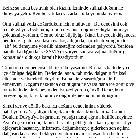
Beliz; şu anda beş aylık olan kızım, İzmir'de vajinal doğum ile
dünyaya geldi. Ben bu satırları yazarken o koynumda uyuyor.
Onu vajinal yolla doğurduğum için mutluyum. Bu deneyimi çok
merak ediyor, bedenimi, ruhumu vajinal doğum yoluyla tanımayı
çok arzuluyordum. Cemre biraz büyüyüp, ikinci bir çocuk düşüncesi
benden git gide uzaklaşmaya başladığında, içimde duyduğum tek
"ah" bu deneyime yönelik hissettiğim özlemden geliyordu. Yeniden
hamile kaldığımda ise SSVD (sezaryen sonrası vajinal doğum)
konusunda oldukça kararlı hissediyordum.
Tahminimden bedensel bir tecrübe yaşadım. Bir trans halinde ya da
içe dönüşte değildim. Bedende, anda, rahimde, dalganın fiziksel
etkisinde ve hareketindeydim. Buna biraz şaşırdığımı itiraf
etmeliyim. Doğum hakkında okuduğum ne varsa daha içe dönük ve
trans halinde bir deneyimden bahsediyordu çünkü. Deneyimin
bireyselliğini, biricikliğini ve öngörülemezliğini unutmuşum.
Şimdi geriye dönüp bakınca doğum deneyimimi gülerek
hatırlıyorum. Yaşadığım birçok an oldukça komikli idi... Canım
Doulam Duygu'ya bağırmam, yaptığı masaj ağrımı hafifletmeyince
Asım'a çemkirmem, ıkınma hissi ilk geldiğinde "kaka yaptım" diye
ağlayarak hastaneyi inletmem, doğumhaneye giderken son açılma
dalgasında asansör bekleyen ve durmadan konuşan bir doktoru