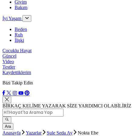
Giyim
Bakım
İyi Yaşam
Beden
Ruh
İlişki
Çocuklu Hayat
Güncel
Video
Testler
Kaydettiklerim
Bizi Takip Edin
BİRKAÇ KELİME YAZARAK SİZE YARDIMCI OLABİLİRİZ
Ara
Anasayfa
Yazarlar
Şule Seda Ay
Nokta Ebe