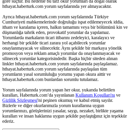
göre suçtur. Bu nedenle bu tarz okur yorumları da doğal olarak
hthayat.haberturk.com yorum sayfalarında yer almayacaktır.
Ayrıca hthayat.haberturk.com yorum sayfalarında Türkiye
Cumhuriyeti mahkemelerinde doğruluğu ispat edilemeyecek iddia,
itham ve karalama içeren, halkın tamamını veya bir bölümünü kin ve
düşmanlığa tahrik eden, provokatif yorumlar da yapılamaz.
Yorumlarda markaların ticari itibarını zedeleyici, karalayıcı ve
herhangi bir şekilde ticari zarara yol açabilecek yorumlar
onaylanmayacak ve silinecektir. Aynı şekilde bir markaya yönelik
promosyon veya reklam amaçlı yorumlar da onaylanmayacak ve
silinecek yorumlar kategorisindedir. Başka hiçbir siteden alınan
linkler hthayat.haberturk.com yorum sayfalarında paylaşılamaz.
hthayat.haberturk.com yorum sayfalarında paylaşılan tüm
yorumların yasal sorumluluğu yorumu yapan okura aittir ve
hthayat.haberturk.com bunlardan sorumlu tutulamaz.
Yorum sayfalarında yorum yapan her okur, yukarıda belirtilen
kuralları, Haberturk.com’da yayınlanan
Kullanım Koşulları'nı
ve
Gizlilik Sözleşmesi
'ni peşinen okumuş ve kabul etmiş sayılır.
Bizlerle ve diğer okurlarımızla yorum kurallarına uygun
yorumlarınızı, görüşlerinizi yasalar, saygı, nezaket, birlikte yaşama
kuralları ve insan haklarına uygun şekilde paylaştığınız için teşekkür
ederiz.