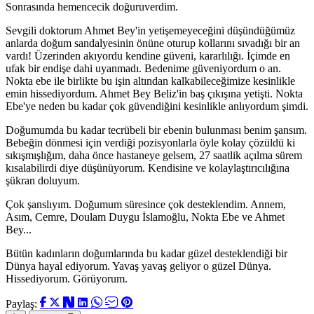
Sonrasında hemencecik doğuruverdim.
Sevgili doktorum Ahmet Bey'in yetişemeyeceğini düşündüğümüz
anlarda doğum sandalyesinin önüne oturup kollarını sıvadığı bir an
vardı! Üzerinden akıyordu kendine güveni, kararlılığı. İçimde en
ufak bir endişe dahi uyanmadı. Bedenime güveniyordum o an.
Nokta ebe ile birlikte bu işin altından kalkabileceğimize kesinlikle
emin hissediyordum. Ahmet Bey Beliz'in baş çıkışına yetişti. Nokta
Ebe'ye neden bu kadar çok güvendiğini kesinlikle anlıyordum şimdi.
Doğumumda bu kadar tecrübeli bir ebenin bulunması benim şansım.
Bebeğin dönmesi için verdiği pozisyonlarla öyle kolay çözüldü ki
sıkışmışlığım, daha önce hastaneye gelsem, 27 saatlik açılma sürem
kısalabilirdi diye düşünüyorum. Kendisine ve kolaylaştırıcılığına
şükran doluyum.
Çok şanslıyım. Doğumum süresince çok desteklendim. Annem,
Asım, Cemre, Doulam Duygu İslamoğlu, Nokta Ebe ve Ahmet
Bey...
Bütün kadınların doğumlarında bu kadar güzel desteklendiği bir
Dünya hayal ediyorum. Yavaş yavaş geliyor o güzel Dünya.
Hissediyorum. Görüyorum.
Paylaş: