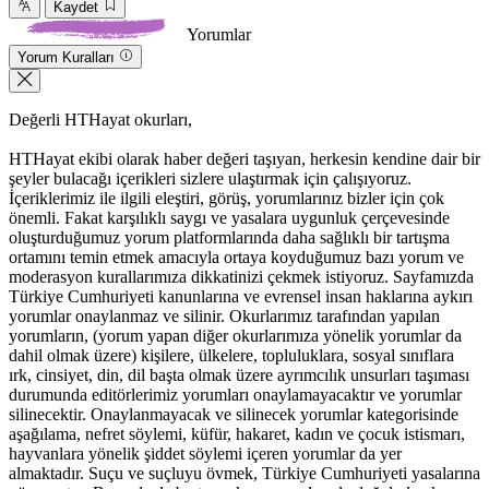
Kaydet
Yorumlar
Yorum Kuralları
Değerli HTHayat okurları,
HTHayat ekibi olarak haber değeri taşıyan, herkesin kendine dair bir
şeyler bulacağı içerikleri sizlere ulaştırmak için çalışıyoruz.
İçeriklerimiz ile ilgili eleştiri, görüş, yorumlarınız bizler için çok
önemli. Fakat karşılıklı saygı ve yasalara uygunluk çerçevesinde
oluşturduğumuz yorum platformlarında daha sağlıklı bir tartışma
ortamını temin etmek amacıyla ortaya koyduğumuz bazı yorum ve
moderasyon kurallarımıza dikkatinizi çekmek istiyoruz. Sayfamızda
Türkiye Cumhuriyeti kanunlarına ve evrensel insan haklarına aykırı
yorumlar onaylanmaz ve silinir. Okurlarımız tarafından yapılan
yorumların, (yorum yapan diğer okurlarımıza yönelik yorumlar da
dahil olmak üzere) kişilere, ülkelere, topluluklara, sosyal sınıflara
ırk, cinsiyet, din, dil başta olmak üzere ayrımcılık unsurları taşıması
durumunda editörlerimiz yorumları onaylamayacaktır ve yorumlar
silinecektir. Onaylanmayacak ve silinecek yorumlar kategorisinde
aşağılama, nefret söylemi, küfür, hakaret, kadın ve çocuk istismarı,
hayvanlara yönelik şiddet söylemi içeren yorumlar da yer
almaktadır. Suçu ve suçluyu övmek, Türkiye Cumhuriyeti yasalarına