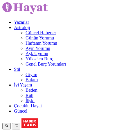
Yazarlar
Astroloji
Güncel Haberler
Günün Yorumu
Haftanın Yorumu
Ayın Yorumu
Aşk Uyumu
Yükselen Burç
Genel Burç Yorumları
Stil
Giyim
Bakım
İyi Yaşam
Beden
Ruh
İlişki
Çocuklu Hayat
Güncel