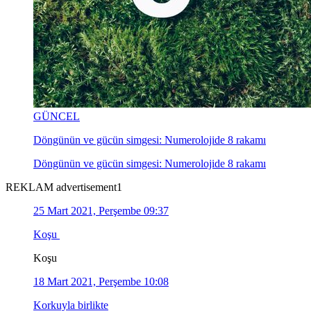
GÜNCEL
Döngünün ve gücün simgesi: Numerolojide 8 rakamı
Döngünün ve gücün simgesi: Numerolojide 8 rakamı
REKLAM advertisement1
25 Mart 2021, Perşembe 09:37
Koşu
Koşu
18 Mart 2021, Perşembe 10:08
Korkuyla birlikte