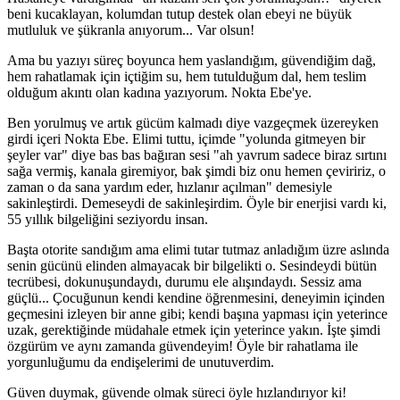
beni kucaklayan, kolumdan tutup destek olan ebeyi ne büyük
mutluluk ve şükranla anıyorum... Var olsun!
Ama bu yazıyı süreç boyunca hem yaslandığım, güvendiğim dağ,
hem rahatlamak için içtiğim su, hem tutulduğum dal, hem teslim
olduğum akıntı olan kadına yazıyorum. Nokta Ebe'ye.
Ben yorulmuş ve artık gücüm kalmadı diye vazgeçmek üzereyken
girdi içeri Nokta Ebe. Elimi tuttu, içimde "yolunda gitmeyen bir
şeyler var" diye bas bas bağıran sesi "ah yavrum sadece biraz sırtını
sağa vermiş, kanala giremiyor, bak şimdi biz onu hemen çeviririz, o
zaman o da sana yardım eder, hızlanır açılman" demesiyle
sakinleştirdi. Demeseydi de sakinleşirdim. Öyle bir enerjisi vardı ki,
55 yıllık bilgeliğini seziyordu insan.
Başta otorite sandığım ama elimi tutar tutmaz anladığım üzre aslında
senin gücünü elinden almayacak bir bilgelikti o. Sesindeydi bütün
tecrübesi, dokunuşundaydı, durumu ele alışındaydı. Sessiz ama
güçlü... Çocuğunun kendi kendine öğrenmesini, deneyimin içinden
geçmesini izleyen bir anne gibi; kendi başına yapması için yeterince
uzak, gerektiğinde müdahale etmek için yeterince yakın. İşte şimdi
özgürüm ve aynı zamanda güvendeyim! Öyle bir rahatlama ile
yorgunluğumu da endişelerimi de unutuverdim.
Güven duymak, güvende olmak süreci öyle hızlandırıyor ki!