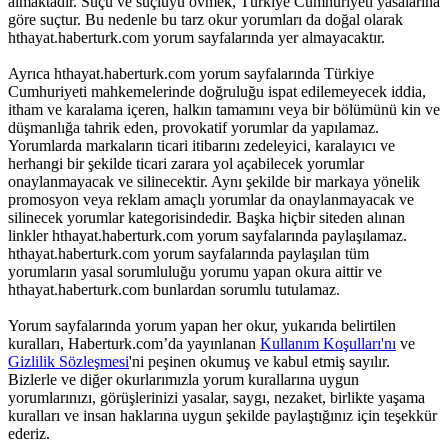
almaktadır. Suçu ve suçluyu övmek, Türkiye Cumhuriyeti yasalarına
göre suçtur. Bu nedenle bu tarz okur yorumları da doğal olarak
hthayat.haberturk.com yorum sayfalarında yer almayacaktır.
Ayrıca hthayat.haberturk.com yorum sayfalarında Türkiye
Cumhuriyeti mahkemelerinde doğruluğu ispat edilemeyecek iddia,
itham ve karalama içeren, halkın tamamını veya bir bölümünü kin ve
düşmanlığa tahrik eden, provokatif yorumlar da yapılamaz.
Yorumlarda markaların ticari itibarını zedeleyici, karalayıcı ve
herhangi bir şekilde ticari zarara yol açabilecek yorumlar
onaylanmayacak ve silinecektir. Aynı şekilde bir markaya yönelik
promosyon veya reklam amaçlı yorumlar da onaylanmayacak ve
silinecek yorumlar kategorisindedir. Başka hiçbir siteden alınan
linkler hthayat.haberturk.com yorum sayfalarında paylaşılamaz.
hthayat.haberturk.com yorum sayfalarında paylaşılan tüm
yorumların yasal sorumluluğu yorumu yapan okura aittir ve
hthayat.haberturk.com bunlardan sorumlu tutulamaz.
Yorum sayfalarında yorum yapan her okur, yukarıda belirtilen
kuralları, Haberturk.com’da yayınlanan
Kullanım Koşulları'nı
ve
Gizlilik Sözleşmesi
'ni peşinen okumuş ve kabul etmiş sayılır.
Bizlerle ve diğer okurlarımızla yorum kurallarına uygun
yorumlarınızı, görüşlerinizi yasalar, saygı, nezaket, birlikte yaşama
kuralları ve insan haklarına uygun şekilde paylaştığınız için teşekkür
ederiz.