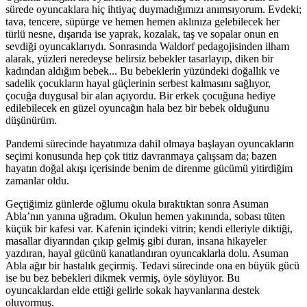
sürede oyuncaklara hiç ihtiyaç duymadığımızı anımsıyorum. Evdeki;
tava, tencere, süpürge ve hemen hemen aklınıza gelebilecek her
türlü nesne, dışarıda ise yaprak, kozalak, taş ve sopalar onun en
sevdiği oyuncaklarıydı. Sonrasında Waldorf pedagojisinden ilham
alarak, yüzleri neredeyse belirsiz bebekler tasarlayıp, diken bir
kadından aldığım bebek... Bu bebeklerin yüzündeki doğallık ve
sadelik çocukların hayal güçlerinin serbest kalmasını sağlıyor,
çocuğa duygusal bir alan açıyordu. Bir erkek çocuğuna hediye
edilebilecek en güzel oyuncağın hala bez bir bebek olduğunu
düşünürüm.
Pandemi sürecinde hayatımıza dahil olmaya başlayan oyuncakların
seçimi konusunda hep çok titiz davranmaya çalışsam da; bazen
hayatın doğal akışı içerisinde benim de direnme gücümü yitirdiğim
zamanlar oldu.
Geçtiğimiz günlerde oğlumu okula bıraktıktan sonra Asuman
Abla’nın yanına uğradım. Okulun hemen yakınında, sobası tüten
küçük bir kafesi var. Kafenin içindeki vitrin; kendi elleriyle diktiği,
masallar diyarından çıkıp gelmiş gibi duran, insana hikayeler
yazdıran, hayal gücünü kanatlandıran oyuncaklarla dolu. Asuman
Abla ağır bir hastalık geçirmiş. Tedavi sürecinde ona en büyük gücü
ise bu bez bebekleri dikmek vermiş, öyle söylüyor. Bu
oyuncaklardan elde ettiği gelirle sokak hayvanlarına destek
oluyormuş.