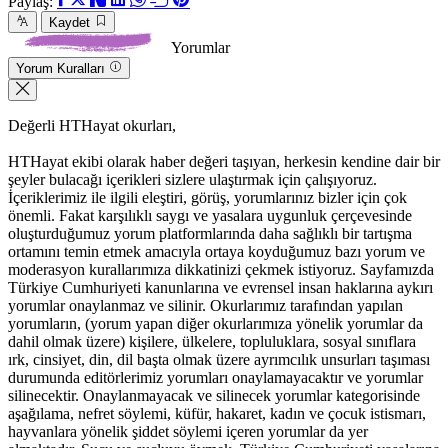
Paylaş:
Kaydet
Yorumlar
Yorum Kuralları
Değerli HTHayat okurları,
HTHayat ekibi olarak haber değeri taşıyan, herkesin kendine dair bir
şeyler bulacağı içerikleri sizlere ulaştırmak için çalışıyoruz.
İçeriklerimiz ile ilgili eleştiri, görüş, yorumlarınız bizler için çok
önemli. Fakat karşılıklı saygı ve yasalara uygunluk çerçevesinde
oluşturduğumuz yorum platformlarında daha sağlıklı bir tartışma
ortamını temin etmek amacıyla ortaya koyduğumuz bazı yorum ve
moderasyon kurallarımıza dikkatinizi çekmek istiyoruz. Sayfamızda
Türkiye Cumhuriyeti kanunlarına ve evrensel insan haklarına aykırı
yorumlar onaylanmaz ve silinir. Okurlarımız tarafından yapılan
yorumların, (yorum yapan diğer okurlarımıza yönelik yorumlar da
dahil olmak üzere) kişilere, ülkelere, topluluklara, sosyal sınıflara
ırk, cinsiyet, din, dil başta olmak üzere ayrımcılık unsurları taşıması
durumunda editörlerimiz yorumları onaylamayacaktır ve yorumlar
silinecektir. Onaylanmayacak ve silinecek yorumlar kategorisinde
aşağılama, nefret söylemi, küfür, hakaret, kadın ve çocuk istismarı,
hayvanlara yönelik şiddet söylemi içeren yorumlar da yer