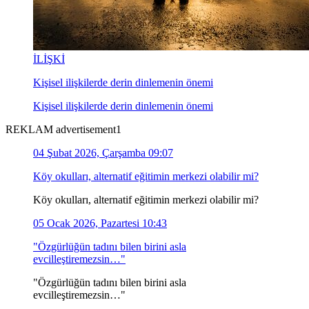
İLİŞKİ
Kişisel ilişkilerde derin dinlemenin önemi
Kişisel ilişkilerde derin dinlemenin önemi
REKLAM advertisement1
04 Şubat 2026, Çarşamba 09:07
Köy okulları, alternatif eğitimin merkezi olabilir mi?
Köy okulları, alternatif eğitimin merkezi olabilir mi?
05 Ocak 2026, Pazartesi 10:43
"Özgürlüğün tadını bilen birini asla
evcilleştiremezsin…"
"Özgürlüğün tadını bilen birini asla
evcilleştiremezsin…"