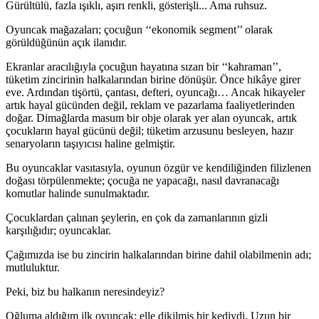
Gürültülü, fazla ışıklı, aşırı renkli, gösterişli... Ama ruhsuz.
Oyuncak mağazaları; çocuğun ‘‘ekonomik segment’’ olarak
görüldüğünün açık ilanıdır.
Ekranlar aracılığıyla çocuğun hayatına sızan bir ‘‘kahraman’’,
tüketim zincirinin halkalarından birine dönüşür. Önce hikâye girer
eve. Ardından tişörtü, çantası, defteri, oyuncağı… Ancak hikayeler
artık hayal gücünden değil, reklam ve pazarlama faaliyetlerinden
doğar. Dimağlarda masum bir obje olarak yer alan oyuncak, artık
çocukların hayal gücünü değil; tüketim arzusunu besleyen, hazır
senaryoların taşıyıcısı haline gelmiştir.
Bu oyuncaklar vasıtasıyla, oyunun özgür ve kendiliğinden filizlenen
doğası törpülenmekte; çocuğa ne yapacağı, nasıl davranacağı
komutlar halinde sunulmaktadır.
Çocuklardan çalınan şeylerin, en çok da zamanlarının gizli
karşılığıdır; oyuncaklar.
Çağımızda ise bu zincirin halkalarından birine dahil olabilmenin adı;
mutluluktur.
Peki, biz bu halkanın neresindeyiz?
Oğluma aldığım ilk oyuncak; elle dikilmiş bir kediydi. Uzun bir