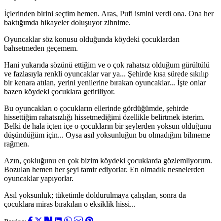
İçlerinden birini seçtim hemen. Aras, Pufi ismini verdi ona. Ona her
baktığımda hikayeler doluşuyor zihnime.
Oyuncaklar söz konusu olduğunda köydeki çocuklardan
bahsetmeden geçemem.
Hani yukarıda sözünü ettiğim ve o çok rahatsız olduğum gürültülü
ve fazlasıyla renkli oyuncaklar var ya... Şehirde kısa sürede sıkılıp
bir kenara atılan, yerini yenilerine bırakan oyuncaklar... İşte onlar
bazen köydeki çocuklara getiriliyor.
Bu oyuncakları o çocukların ellerinde gördüğümde, şehirde
hissettiğim rahatsızlığı hissetmediğimi özellikle belirtmek isterim.
Belki de hala içten içe o çocukların bir şeylerden yoksun olduğunu
düşündüğüm için... Oysa asıl yoksunluğun bu olmadığını bilmeme
rağmen.
Azın, çokluğunu en çok bizim köydeki çocuklarda gözlemliyorum.
Bozulan hemen her şeyi tamir ediyorlar. En olmadık nesnelerden
oyuncaklar yapıyorlar.
Asıl yoksunluk; tüketimle doldurulmaya çalışılan, sonra da
çocuklara miras bırakılan o eksiklik hissi...