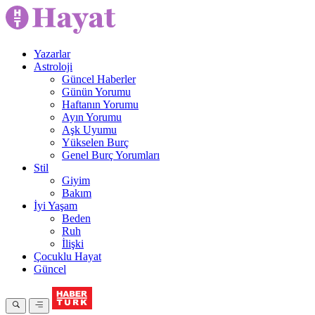
Yazarlar
Astroloji
Güncel Haberler
Günün Yorumu
Haftanın Yorumu
Ayın Yorumu
Aşk Uyumu
Yükselen Burç
Genel Burç Yorumları
Stil
Giyim
Bakım
İyi Yaşam
Beden
Ruh
İlişki
Çocuklu Hayat
Güncel