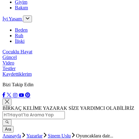
Giyim
Bakım
İyi Yaşam
Beden
Ruh
İlişki
Çocuklu Hayat
Güncel
Video
Testler
Kaydettiklerim
Bizi Takip Edin
BİRKAÇ KELİME YAZARAK SİZE YARDIMCI OLABİLİRİZ
Ara
Anasayfa
Yazarlar
Sinem Uslu
Oyuncaklara dair...