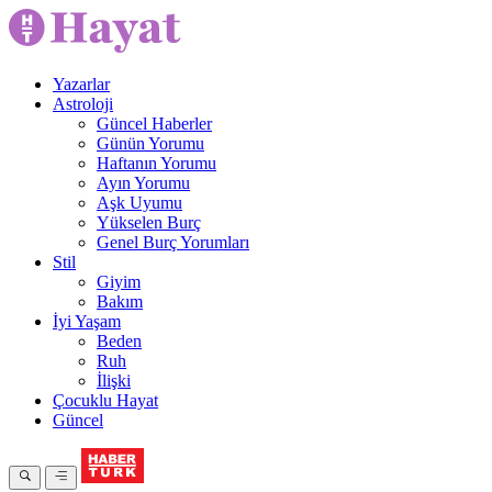
Yazarlar
Astroloji
Güncel Haberler
Günün Yorumu
Haftanın Yorumu
Ayın Yorumu
Aşk Uyumu
Yükselen Burç
Genel Burç Yorumları
Stil
Giyim
Bakım
İyi Yaşam
Beden
Ruh
İlişki
Çocuklu Hayat
Güncel