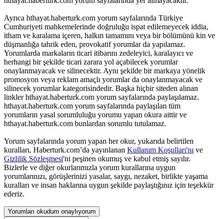
hthayat.haberturk.com yorum sayfalarında yer almayacaktır.
Ayrıca hthayat.haberturk.com yorum sayfalarında Türkiye
Cumhuriyeti mahkemelerinde doğruluğu ispat edilemeyecek iddia,
itham ve karalama içeren, halkın tamamını veya bir bölümünü kin ve
düşmanlığa tahrik eden, provokatif yorumlar da yapılamaz.
Yorumlarda markaların ticari itibarını zedeleyici, karalayıcı ve
herhangi bir şekilde ticari zarara yol açabilecek yorumlar
onaylanmayacak ve silinecektir. Aynı şekilde bir markaya yönelik
promosyon veya reklam amaçlı yorumlar da onaylanmayacak ve
silinecek yorumlar kategorisindedir. Başka hiçbir siteden alınan
linkler hthayat.haberturk.com yorum sayfalarında paylaşılamaz.
hthayat.haberturk.com yorum sayfalarında paylaşılan tüm
yorumların yasal sorumluluğu yorumu yapan okura aittir ve
hthayat.haberturk.com bunlardan sorumlu tutulamaz.
Yorum sayfalarında yorum yapan her okur, yukarıda belirtilen
kuralları, Haberturk.com’da yayınlanan
Kullanım Koşulları'nı
ve
Gizlilik Sözleşmesi
'ni peşinen okumuş ve kabul etmiş sayılır.
Bizlerle ve diğer okurlarımızla yorum kurallarına uygun
yorumlarınızı, görüşlerinizi yasalar, saygı, nezaket, birlikte yaşama
kuralları ve insan haklarına uygun şekilde paylaştığınız için teşekkür
ederiz.
Yorumları okudum onaylıyorum