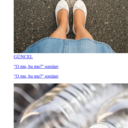
GÜNCEL
"O mu, bu mu?" soruları
"O mu, bu mu?" soruları