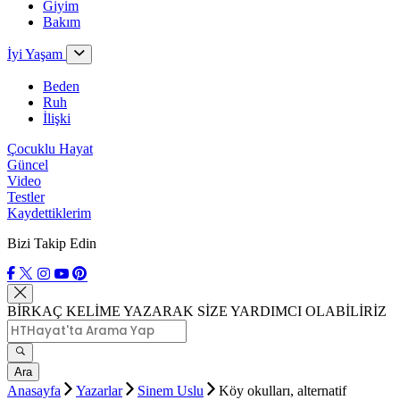
Giyim
Bakım
İyi Yaşam
Beden
Ruh
İlişki
Çocuklu Hayat
Güncel
Video
Testler
Kaydettiklerim
Bizi Takip Edin
BİRKAÇ KELİME YAZARAK SİZE YARDIMCI OLABİLİRİZ
Ara
Anasayfa
Yazarlar
Sinem Uslu
Köy okulları, alternatif