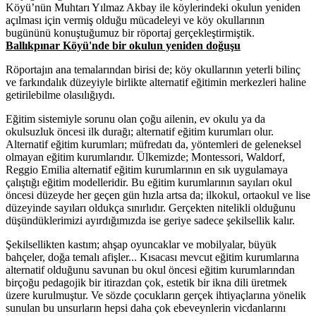
Köyü’nün Muhtarı Yılmaz Akbay ile köylerindeki okulun yeniden
açılması için vermiş olduğu mücadeleyi ve köy okullarının
bugününü konuştuğumuz bir röportaj gerçekleştirmiştik.
Ballıkpınar Köyü'nde bir okulun yeniden doğuşu
Röportajın ana temalarından birisi de; köy okullarının yeterli bilinç
ve farkındalık düzeyiyle birlikte alternatif eğitimin merkezleri haline
getirilebilme olasılığıydı.
Eğitim sistemiyle sorunu olan çoğu ailenin, ev okulu ya da
okulsuzluk öncesi ilk durağı; alternatif eğitim kurumları olur.
Alternatif eğitim kurumları; müfredatı da, yöntemleri de geleneksel
olmayan eğitim kurumlarıdır. Ülkemizde; Montessori, Waldorf,
Reggio Emilia alternatif eğitim kurumlarının en sık uygulamaya
çalıştığı eğitim modelleridir. Bu eğitim kurumlarının sayıları okul
öncesi düzeyde her geçen gün hızla artsa da; ilkokul, ortaokul ve lise
düzeyinde sayıları oldukça sınırlıdır. Gerçekten nitelikli olduğunu
düşündüklerimizi ayırdığımızda ise geriye sadece şekilsellik kalır.
Şekilsellikten kastım; ahşap oyuncaklar ve mobilyalar, büyük
bahçeler, doğa temalı afişler... Kısacası mevcut eğitim kurumlarına
alternatif olduğunu savunan bu okul öncesi eğitim kurumlarından
birçoğu pedagojik bir itirazdan çok, estetik bir ikna dili üretmek
üzere kurulmuştur. Ve sözde çocukların gerçek ihtiyaçlarına yönelik
sunulan bu unsurların hepsi daha çok ebeveynlerin vicdanlarını