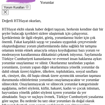
Yorumlar
Yorum Kuralları
Değerli HTHayat okurları,
HTHayat ekibi olarak haber değeri taşıyan, herkesin kendine dair bir
şeyler bulacağı içerikleri sizlere ulaştırmak için çalışıyoruz.
İçeriklerimiz ile ilgili eleştiri, görüş, yorumlarınız bizler için çok
önemli. Fakat karşılıklı saygı ve yasalara uygunluk çerçevesinde
oluşturduğumuz yorum platformlarında daha sağlıklı bir tartışma
ortamını temin etmek amacıyla ortaya koyduğumuz bazı yorum ve
moderasyon kurallarımıza dikkatinizi çekmek istiyoruz. Sayfamızda
Türkiye Cumhuriyeti kanunlarına ve evrensel insan haklarına aykırı
yorumlar onaylanmaz ve silinir. Okurlarımız tarafından yapılan
yorumların, (yorum yapan diğer okurlarımıza yönelik yorumlar da
dahil olmak üzere) kişilere, ülkelere, topluluklara, sosyal sınıflara
ırk, cinsiyet, din, dil başta olmak üzere ayrımcılık unsurları taşıması
durumunda editörlerimiz yorumları onaylamayacaktır ve yorumlar
silinecektir. Onaylanmayacak ve silinecek yorumlar kategorisinde
aşağılama, nefret söylemi, küfür, hakaret, kadın ve çocuk istismarı,
hayvanlara yönelik şiddet söylemi içeren yorumlar da yer
almaktadır. Suçu ve suçluyu övmek, Türkiye Cumhuriyeti yasalarına
göre suçtur. Bu nedenle bu tarz okur yorumları da doğal olarak