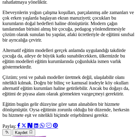
rahatlatmaya yöneliktir.
Ebeveynlerin yoğun çalışma koşulları, parçalanmış aile zamanları ve
çok erken yaşlarda başlayan ekran maruziyeti; çocukları bu
kurumların doğal hedefleri haline dönüştürür. Modern çağın
tanılarından birisini almış bir çocuğa, pedagog yönlendirmesiyle
çözüm olarak sunulan bu yapılar, afaki ücretleriyle de eğitimi sınıfsal
bir ayrıcalığa çevirir.
Alternatif eğitim modelleri gerçek anlamda uygulandığı takdirde
çocuğa da, aileye de büyük katkı sunabilecekken, ülkemizde bu
eğitim modelleri eğitim kurumlarında çoğunlukla ismen varlık
göstermektedir.
Çözüm; yeni ve pahalı modeller üretmek değil, ulaşılabilir olanı
nitelikli kılmak. Doğru bir bilinç ve kamusal iradeyle köy okulları
alternatif eğitim kurumları haline getirilebilir. Ancak bu doğayı da,
eğitimi de piyasa alanı olarak görmekten vazgeçmeyi gerektirir.
Eğitim bugün gelir düzeyine göre satın alınabilen bir hizmete
dönüşmüştür. Oysa eğitimin zorunlu olduğu bir düzende, herkesin
bu hizmete eşit ve nitelikli biçimde erişebilmesi gerekir.
Paylaş:
Kaydet