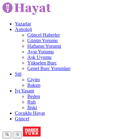
Yazarlar
Astroloji
Güncel Haberler
Günün Yorumu
Haftanın Yorumu
Ayın Yorumu
Aşk Uyumu
Yükselen Burç
Genel Burç Yorumları
Stil
Giyim
Bakım
İyi Yaşam
Beden
Ruh
İlişki
Çocuklu Hayat
Güncel