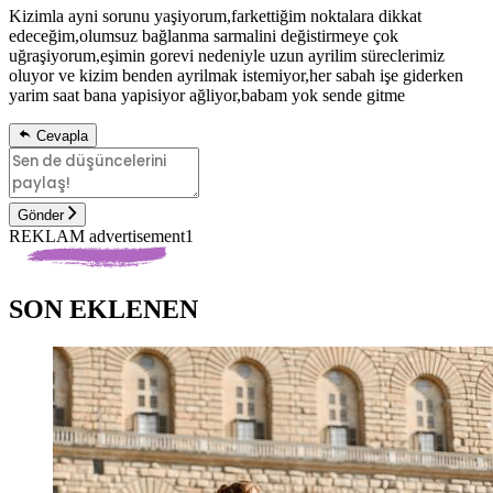
Kizimla ayni sorunu yaşiyorum,farkettiğim noktalara dikkat
edeceğim,olumsuz bağlanma sarmalini değistirmeye çok
uğraşiyorum,eşimin gorevi nedeniyle uzun ayrilim süreclerimiz
oluyor ve kizim benden ayrilmak istemiyor,her sabah işe giderken
yarim saat bana yapisiyor ağliyor,babam yok sende gitme
Cevapla
Gönder
REKLAM advertisement1
SON EKLENEN