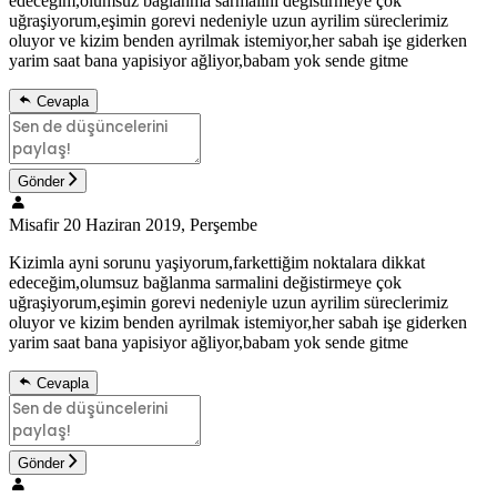
edeceğim,olumsuz bağlanma sarmalini değistirmeye çok
uğraşiyorum,eşimin gorevi nedeniyle uzun ayrilim süreclerimiz
oluyor ve kizim benden ayrilmak istemiyor,her sabah işe giderken
yarim saat bana yapisiyor ağliyor,babam yok sende gitme
Cevapla
Gönder
Misafir
20 Haziran 2019, Perşembe
Kizimla ayni sorunu yaşiyorum,farkettiğim noktalara dikkat
edeceğim,olumsuz bağlanma sarmalini değistirmeye çok
uğraşiyorum,eşimin gorevi nedeniyle uzun ayrilim süreclerimiz
oluyor ve kizim benden ayrilmak istemiyor,her sabah işe giderken
yarim saat bana yapisiyor ağliyor,babam yok sende gitme
Cevapla
Gönder