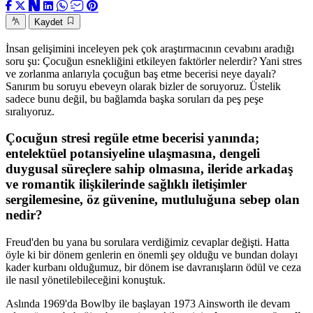
Kaydet
İnsan gelişimini inceleyen pek çok araştırmacının cevabını aradığı
soru şu: Çocuğun esnekliğini etkileyen faktörler nelerdir? Yani stres
ve zorlanma anlarıyla çocuğun baş etme becerisi neye dayalı?
Sanırım bu soruyu ebeveyn olarak bizler de soruyoruz. Üstelik
sadece bunu değil, bu bağlamda başka soruları da peş peşe
sıralıyoruz.
Çocuğun stresi regüle etme becerisi yanında;
entelektüel potansiyeline ulaşmasına, dengeli
duygusal süreçlere sahip olmasına, ileride arkadaş
ve romantik ilişkilerinde sağlıklı iletişimler
sergilemesine, öz güvenine, mutluluğuna sebep olan
nedir?
Freud'den bu yana bu sorulara verdiğimiz cevaplar değişti. Hatta
öyle ki bir dönem genlerin en önemli şey olduğu ve bundan dolayı
kader kurbanı olduğumuz, bir dönem ise davranışların ödül ve ceza
ile nasıl yönetilebileceğini konuştuk.
Aslında 1969'da Bowlby ile başlayan 1973 Ainsworth ile devam