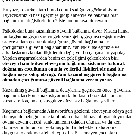
Bu yazıyı okurken tam burada duraksadığınızı görür gibiyim.
Diyeceksiniz ki nasıl geçmişe gidip annemle ve babamla olan
bağlanmamı değiştirebilirim? İşte bunun kısa bir cevabı:
Psikologlar buna kazanılmış güvenli bağlanma diyor. Kısaca hangi
tür bağlanma geçmişinden gelirseniz gelin, geçmişi değiştirmeden
sadece anlam çıkararak ulaştığımız güvenli bağlanma ile
çocuğumuzla güvenli bağlanabiliriz. Yan etkisi ise eşimizle ve
arkadaşlarımızla olan ilişkiler de değişiyor bu çalışmaları yaptıkça.
Yapılan araştırmalardan benim en çok ilgimi çekenlerden biri;
ebeveyn hamile iken ebeveynin bağlanma sistemine bakarak
doğmamış çocuğunun onunla ve ileriki ilişkilerinde nasıl bir
bağlanmaya sahip olacağı. Yani kazanılmış güvenli bağlanma
olmadan çocuğumuza güvenli bağlanma veremiyoruz.
Kazanılmış güvenli bağlanma detaylarına geçmeden önce, güvensiz
bağlanmaları konuşmak istiyorum ki bu kısım biraz daha anlam
kazansın: Kaçınmalı, kaygılı ve düzensiz bağlanma şekilleri.
Kaçınmalı bağlanmada Ainsworth'un gözlemi, ebeveynin odaya geri
dönüşünde bebeğin anne tarafından rahatlatılmaya ihtiyaç duymadan
oyuna devam etmesi; sanki annenin odadan çıkması ya da geri
dönmesinin bir anlamı yokmuş gibi. Bu bebekler daha sonra
duygusal olarak mesafeli, duygusal bağ istemeyen çocuklara