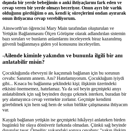
dışında bir yerde bebeğimin o anki ihtiyaçlarını fark eden ve
cevap veren bir yerde olmayı beceriyor. Onun ayrı bir varlık
olduğunu gördüğüm o an, kendi iç süreçlerimi ondan ayırarak
onun ihtiyacına cevap verebiliyorum.
Ainsworth'un öğrencisi Mary Main tarafından oluşturulan ve
Yetişkin Bağlanmasını Ölçen Görüşme olarak adlandırılan sistemin
bazı soruları ve bunların anlamlarını inceleyerek biraz kazanılmış
güvenli bağlanmaya giden yol konusunu inceleyelim.
-Ailende kiminle yakındın ve bununla ilgili bir anı
anlatabilir misin?
Çocukluğunda ebeveyni ile kaçınmalı bağlanan için bu sorunun
cevabı: Sanırım annem. Anı? Hatırlamıyorum. Çocukluğum iyiydi
gibi... Kısaca bu bağlanma şeklindeki kişi; ilişkinin üzerindeki
etkisini önemsemez, hatırlamaz. Ya da sol beyin geçmişteki anıyı
anlatabilmek için sağ beyinden duygu çekmek isterken, buradan bir
şey alamayınca cevap vermekte zorlanır. Geçmişte kendimi
görebilmek için hem sağ hem de solun birlikte çalışmasına ihtiyacım
var.
Kaygılı bağlanan yetişkin ise geçmişteki hikâyeyi anlatırken birden
bugünkü bir olaya dönüverir farkında olmadan. Çünkü sağ beyinde
duygular taşar. Örneğin; yukarıdaki soruya cevabını; "yakın ilişkim