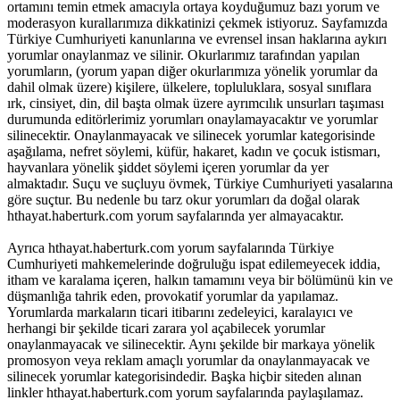
ortamını temin etmek amacıyla ortaya koyduğumuz bazı yorum ve
moderasyon kurallarımıza dikkatinizi çekmek istiyoruz. Sayfamızda
Türkiye Cumhuriyeti kanunlarına ve evrensel insan haklarına aykırı
yorumlar onaylanmaz ve silinir. Okurlarımız tarafından yapılan
yorumların, (yorum yapan diğer okurlarımıza yönelik yorumlar da
dahil olmak üzere) kişilere, ülkelere, topluluklara, sosyal sınıflara
ırk, cinsiyet, din, dil başta olmak üzere ayrımcılık unsurları taşıması
durumunda editörlerimiz yorumları onaylamayacaktır ve yorumlar
silinecektir. Onaylanmayacak ve silinecek yorumlar kategorisinde
aşağılama, nefret söylemi, küfür, hakaret, kadın ve çocuk istismarı,
hayvanlara yönelik şiddet söylemi içeren yorumlar da yer
almaktadır. Suçu ve suçluyu övmek, Türkiye Cumhuriyeti yasalarına
göre suçtur. Bu nedenle bu tarz okur yorumları da doğal olarak
hthayat.haberturk.com yorum sayfalarında yer almayacaktır.
Ayrıca hthayat.haberturk.com yorum sayfalarında Türkiye
Cumhuriyeti mahkemelerinde doğruluğu ispat edilemeyecek iddia,
itham ve karalama içeren, halkın tamamını veya bir bölümünü kin ve
düşmanlığa tahrik eden, provokatif yorumlar da yapılamaz.
Yorumlarda markaların ticari itibarını zedeleyici, karalayıcı ve
herhangi bir şekilde ticari zarara yol açabilecek yorumlar
onaylanmayacak ve silinecektir. Aynı şekilde bir markaya yönelik
promosyon veya reklam amaçlı yorumlar da onaylanmayacak ve
silinecek yorumlar kategorisindedir. Başka hiçbir siteden alınan
linkler hthayat.haberturk.com yorum sayfalarında paylaşılamaz.