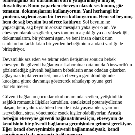
bilmediğimiz bir durumdan ötürü yatıştırılmaya ihtiyaç
duyabiliyor. Bunu yaparken ebeveyn olarak ses tonum, göz
temasım, dokunuşlarımı kullanıyorum. Yani herhangi bir
yöntemi, söylemi aşan bir beceri kullanıyorum. Hem sol beynim,
hem de sağ beynim bu sürece katılıyor.
Sol beynim ne
yapacağımı, sağ beynim sözsüz mesajları yakalıyor o an. Ve
ebeveyn olarak sezgilerim, ses tonumun alçaklığı ya da yüksekliği,
dokunmalarım, bir yöntemi aşan, ve beni insan olarak tüm
canlılardan farklı kılan bir yerden bebeğimin o andaki varlığı ile
birleştiriyor.
Devamlılık arz eden ve tekrar eden iletişimler sonucu bebek
ebeveyni ile güvenli bağlanıyor. Laboratuar ortamında Ainsworth'un
gözlemlediği; güvenli bağlanan bebeklerin anne odadan çıkarken
ağlayarak tepki vermeleri, ancak ebeveyn geri döndüğünde
kucağına gitme davranışı göstererek rahatlayıp oyuna geri
dönebilmeleri.
Güvenli bağlanan çocuklar okul ortamında sevilen, yetişkinlikte
sağlıklı romantik ilişkiler kurabilen, entelektüel potansiyellerine
ulaşan, hem yalnız olabilen hem de ilişki yaşayabilen, yardım
isteyebilen, stresi yönetmede esnek kişiler olabiliyorlar.
Ancak
bebeğin ebeveyne güvenli bağlanabilmesi için, ebeveynin de
kendisinin bir güvenli bağlanma geçmişinden gelmesi gerekiyor.
Eğer kendi ebeveynimizle güvenli bağlanmadıysak, kendi
çocuğumuzla da güvensiz bağlanıyoruz
.