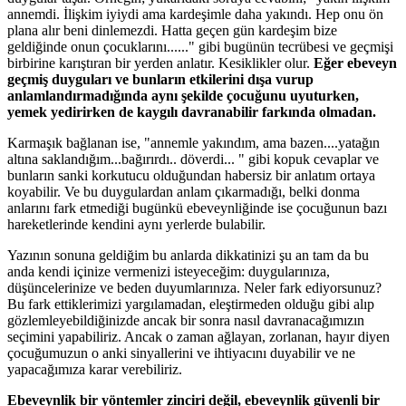
annemdi. İlişkim iyiydi ama kardeşimle daha yakındı. Hep onu ön
plana alır beni dinlemezdi. Hatta geçen gün kardeşim bize
geldiğinde onun çocuklarını......" gibi bugünün tecrübesi ve geçmişi
birbirine karıştıran bir yerden anlatır. Kesiklikler olur.
Eğer ebeveyn
geçmiş duyguları ve bunların etkilerini dışa vurup
anlamlandırmadığında aynı şekilde çocuğunu uyuturken,
yemek yedirirken de kaygılı davranabilir farkında olmadan.
Karmaşık bağlanan ise, "annemle yakındım, ama bazen....yatağın
altına saklandığım...bağırırdı.. döverdi... " gibi kopuk cevaplar ve
bunların sanki korkutucu olduğundan habersiz bir anlatım ortaya
koyabilir. Ve bu duygulardan anlam çıkarmadığı, belki donma
anlarını fark etmediği bugünkü ebeveynliğinde ise çocuğunun bazı
hareketlerinde kendini aynı yerlerde bulabilir.
Yazının sonuna geldiğim bu anlarda dikkatinizi şu an tam da bu
anda kendi içinize vermenizi isteyeceğim: duygularınıza,
düşüncelerinize ve beden duyumlarınıza. Neler fark ediyorsunuz?
Bu fark ettiklerimizi yargılamadan, eleştirmeden olduğu gibi alıp
gözlemleyebildiğinizde ancak bir sonra nasıl davranacağımızın
seçimini yapabiliriz. Ancak o zaman ağlayan, zorlanan, hayır diyen
çocuğumuzun o anki sinyallerini ve ihtiyacını duyabilir ve ne
yapacağımıza karar verebiliriz.
Ebeveynlik bir yöntemler zinciri değil, ebeveynlik güvenli bir