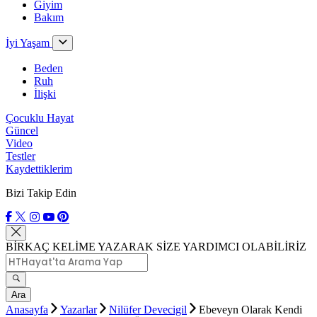
Giyim
Bakım
İyi Yaşam
Beden
Ruh
İlişki
Çocuklu Hayat
Güncel
Video
Testler
Kaydettiklerim
Bizi Takip Edin
BİRKAÇ KELİME YAZARAK SİZE YARDIMCI OLABİLİRİZ
Ara
Anasayfa
Yazarlar
Nilüfer Devecigil
Ebeveyn Olarak Kendi