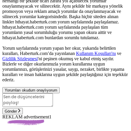
herhangi bir şekilde ticari zarara yol açabilecek yorumlar
onaylanmayacak ve silinecektir. Aynı şekilde bir markaya yönelik
promosyon veya reklam amaçlı yorumlar da onaylanmayacak ve
silinecek yorumlar kategorisindedir. Başka hiçbir siteden alınan
linkler hthayat.haberturk.com yorum sayfalarında paylaşılamaz.
hthayat.haberturk.com yorum sayfalarında paylaşılan tüm
yorumların yasal sorumluluğu yorumu yapan okura aittir ve
hthayat.haberturk.com bunlardan sorumlu tutulamaz.
Yorum sayfalarında yorum yapan her okur, yukarıda belirtilen
kuralları, Haberturk.com’da yayınlanan
Kullanım Koşulları'nı
ve
Gizlilik Sözleşmesi
'ni peşinen okumuş ve kabul etmiş sayılır.
Bizlerle ve diğer okurlarımızla yorum kurallarına uygun
yorumlarınızı, görüşlerinizi yasalar, saygı, nezaket, birlikte yaşama
kuralları ve insan haklarına uygun şekilde paylaştığınız için teşekkür
ederiz.
Yorumları okudum onaylıyorum
Gönder
REKLAM advertisement1