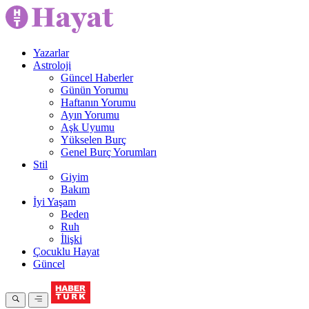
Yazarlar
Astroloji
Güncel Haberler
Günün Yorumu
Haftanın Yorumu
Ayın Yorumu
Aşk Uyumu
Yükselen Burç
Genel Burç Yorumları
Stil
Giyim
Bakım
İyi Yaşam
Beden
Ruh
İlişki
Çocuklu Hayat
Güncel