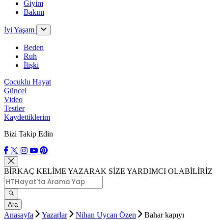
Giyim
Bakım
İyi Yaşam
Beden
Ruh
İlişki
Çocuklu Hayat
Güncel
Video
Testler
Kaydettiklerim
Bizi Takip Edin
BİRKAÇ KELİME YAZARAK SİZE YARDIMCI OLABİLİRİZ
Ara
Anasayfa
Yazarlar
Nihan Uycan Özen
Bahar kapıyı