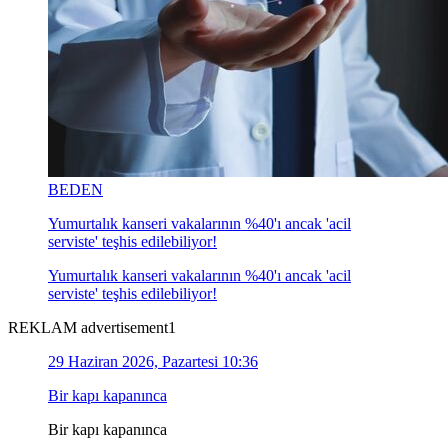
BEDEN
Yumurtalık kanseri vakalarının %40'ı ancak 'acil
serviste' teşhis edilebiliyor!
Yumurtalık kanseri vakalarının %40'ı ancak 'acil
serviste' teşhis edilebiliyor!
REKLAM advertisement1
29 Haziran 2026, Pazartesi 10:36
Bir kapı kapanınca
Bir kapı kapanınca