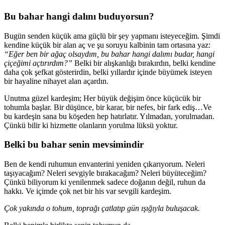
Bu bahar hangi dalını buduyorsun?
Bugün senden küçük ama güçlü bir şey yapmanı isteyeceğim. Şimdi
kendine küçük bir alan aç ve şu soruyu kalbinin tam ortasına yaz:
“Eğer ben bir ağaç olsaydım, bu bahar hangi dalımı budar, hangi
çiçeğimi açtırırdım?”
Belki bir alışkanlığı bırakırdın, belki kendine
daha çok şefkat gösterirdin, belki yıllardır içinde büyümek isteyen
bir hayaline nihayet alan açardın.
Unutma güzel kardeşim; Her büyük değişim önce küçücük bir
tohumla başlar. Bir düşünce, bir karar, bir nefes, bir fark ediş…Ve
bu kardeşin sana bu köşeden hep hatırlatır. Yılmadan, yorulmadan.
Çünkü bilir ki hizmette olanların yorulma lüksü yoktur.
Belki bu bahar senin mevsimindir
Ben de kendi ruhumun envanterini yeniden çıkarıyorum. Neleri
taşıyacağım? Neleri sevgiyle bırakacağım? Neleri büyüteceğim?
Çünkü biliyorum ki yenilenmek sadece doğanın değil, ruhun da
hakkı. Ve içimde çok net bir his var sevgili kardeşim.
Çok yakında o tohum, toprağı çatlatıp gün ışığıyla buluşacak.