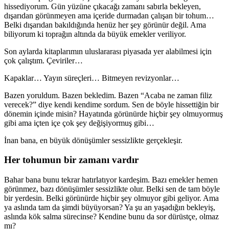
hissediyorum. Gün yüzüne çıkacağı zamanı sabırla bekleyen,
dışarıdan görünmeyen ama içeride durmadan çalışan bir tohum…
Belki dışarıdan bakıldığında henüz her şey görünür değil. Ama
biliyorum ki toprağın altında da büyük emekler veriliyor.
Son aylarda kitaplarımın uluslararası piyasada yer alabilmesi için
çok çalıştım. Çeviriler…
Kapaklar… Yayın süreçleri… Bitmeyen revizyonlar…
Bazen yoruldum. Bazen bekledim. Bazen “Acaba ne zaman filiz
verecek?” diye kendi kendime sordum. Sen de böyle hissettiğin bir
dönemin içinde misin? Hayatında görünürde hiçbir şey olmuyormuş
gibi ama içten içe çok şey değişiyormuş gibi…
İnan bana, en büyük dönüşümler sessizlikte gerçekleşir.
Her tohumun bir zamanı vardır
Bahar bana bunu tekrar hatırlatıyor kardeşim. Bazı emekler hemen
görünmez, bazı dönüşümler sessizlikte olur. Belki sen de tam böyle
bir yerdesin. Belki görünürde hiçbir şey olmuyor gibi geliyor. Ama
ya aslında tam da şimdi büyüyorsan? Ya şu an yaşadığın bekleyiş,
aslında kök salma sürecinse? Kendine bunu da sor dürüstçe, olmaz
mı?