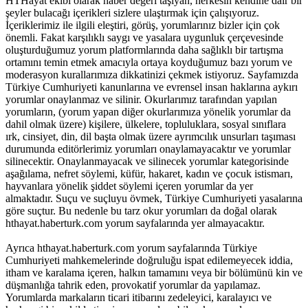
HTHayat ekibi olarak haber değeri taşıyan, herkesin kendine dair bir
şeyler bulacağı içerikleri sizlere ulaştırmak için çalışıyoruz.
İçeriklerimiz ile ilgili eleştiri, görüş, yorumlarınız bizler için çok
önemli. Fakat karşılıklı saygı ve yasalara uygunluk çerçevesinde
oluşturduğumuz yorum platformlarında daha sağlıklı bir tartışma
ortamını temin etmek amacıyla ortaya koyduğumuz bazı yorum ve
moderasyon kurallarımıza dikkatinizi çekmek istiyoruz. Sayfamızda
Türkiye Cumhuriyeti kanunlarına ve evrensel insan haklarına aykırı
yorumlar onaylanmaz ve silinir. Okurlarımız tarafından yapılan
yorumların, (yorum yapan diğer okurlarımıza yönelik yorumlar da
dahil olmak üzere) kişilere, ülkelere, topluluklara, sosyal sınıflara
ırk, cinsiyet, din, dil başta olmak üzere ayrımcılık unsurları taşıması
durumunda editörlerimiz yorumları onaylamayacaktır ve yorumlar
silinecektir. Onaylanmayacak ve silinecek yorumlar kategorisinde
aşağılama, nefret söylemi, küfür, hakaret, kadın ve çocuk istismarı,
hayvanlara yönelik şiddet söylemi içeren yorumlar da yer
almaktadır. Suçu ve suçluyu övmek, Türkiye Cumhuriyeti yasalarına
göre suçtur. Bu nedenle bu tarz okur yorumları da doğal olarak
hthayat.haberturk.com yorum sayfalarında yer almayacaktır.
Ayrıca hthayat.haberturk.com yorum sayfalarında Türkiye
Cumhuriyeti mahkemelerinde doğruluğu ispat edilemeyecek iddia,
itham ve karalama içeren, halkın tamamını veya bir bölümünü kin ve
düşmanlığa tahrik eden, provokatif yorumlar da yapılamaz.
Yorumlarda markaların ticari itibarını zedeleyici, karalayıcı ve