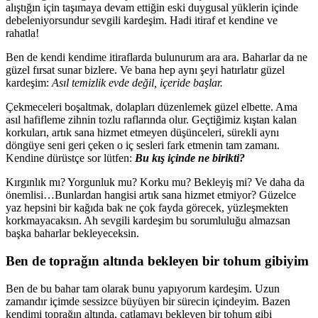
alıştığın için taşımaya devam ettiğin eski duygusal yüklerin içinde
debeleniyorsundur sevgili kardeşim. Hadi itiraf et kendine ve
rahatla!
Ben de kendi kendime itiraflarda bulunurum ara ara. Baharlar da ne
güzel fırsat sunar bizlere. Ve bana hep aynı şeyi hatırlatır güzel
kardeşim:
Asıl temizlik evde değil, içeride başlar.
Çekmeceleri boşaltmak, dolapları düzenlemek güzel elbette. Ama
asıl hafifleme zihnin tozlu raflarında olur. Geçtiğimiz kıştan kalan
korkuları, artık sana hizmet etmeyen düşünceleri, sürekli aynı
döngüye seni geri çeken o iç sesleri fark etmenin tam zamanı.
Kendine dürüstçe sor lütfen:
Bu kış içinde ne birikti?
Kırgınlık mı? Yorgunluk mu? Korku mu? Bekleyiş mi? Ve daha da
önemlisi…Bunlardan hangisi artık sana hizmet etmiyor? Güzelce
yaz hepsini bir kağıda bak ne çok fayda görecek, yüzleşmekten
korkmayacaksın. Ah sevgili kardeşim bu sorumluluğu almazsan
başka baharlar bekleyeceksin.
Ben de toprağın altında bekleyen bir tohum gibiyim
Ben de bu bahar tam olarak bunu yapıyorum kardeşim. Uzun
zamandır içimde sessizce büyüyen bir sürecin içindeyim. Bazen
kendimi toprağın altında, çatlamayı bekleyen bir tohum gibi