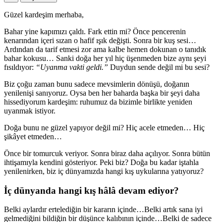
Güzel kardeşim merhaba,
Bahar yine kapımızı çaldı. Fark ettin mi? Önce pencerenin
kenarından içeri sızan o hafif ışık değişti. Sonra bir kuş sesi…
Ardından da tarif etmesi zor ama kalbe hemen dokunan o tanıdık
bahar kokusu… Sanki doğa her yıl hiç üşenmeden bize aynı şeyi
fısıldıyor:
“Uyanma vakti geldi.”
Duydun sende değil mi bu sesi?
Biz çoğu zaman bunu sadece mevsimlerin dönüşü, doğanın
yenilenişi sanıyoruz. Oysa ben her baharda başka bir şeyi daha
hissediyorum kardeşim: ruhumuz da bizimle birlikte yeniden
uyanmak istiyor.
Doğa bunu ne güzel yapıyor değil mi? Hiç acele etmeden… Hiç
şikâyet etmeden…
Önce bir tomurcuk veriyor. Sonra biraz daha açılıyor. Sonra bütün
ihtişamıyla kendini gösteriyor. Peki biz? Doğa bu kadar iştahla
yenilenirken, biz iç dünyamızda hangi kış uykularına yatıyoruz?
İç dünyanda hangi kış hâlâ devam ediyor?
Belki aylardır ertelediğin bir kararın içinde…Belki artık sana iyi
gelmediğini bildiğin bir düşünce kalıbının içinde…Belki de sadece