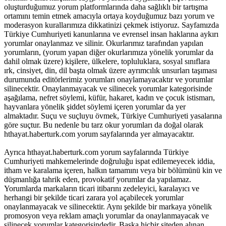
oluşturduğumuz yorum platformlarında daha sağlıklı bir tartışma
ortamını temin etmek amacıyla ortaya koyduğumuz bazı yorum ve
moderasyon kurallarımıza dikkatinizi çekmek istiyoruz. Sayfamızda
Türkiye Cumhuriyeti kanunlarına ve evrensel insan haklarına aykırı
yorumlar onaylanmaz ve silinir. Okurlarımız tarafından yapılan
yorumların, (yorum yapan diğer okurlarımıza yönelik yorumlar da
dahil olmak üzere) kişilere, ülkelere, topluluklara, sosyal sınıflara
ırk, cinsiyet, din, dil başta olmak üzere ayrımcılık unsurları taşıması
durumunda editörlerimiz yorumları onaylamayacaktır ve yorumlar
silinecektir. Onaylanmayacak ve silinecek yorumlar kategorisinde
aşağılama, nefret söylemi, küfür, hakaret, kadın ve çocuk istismarı,
hayvanlara yönelik şiddet söylemi içeren yorumlar da yer
almaktadır. Suçu ve suçluyu övmek, Türkiye Cumhuriyeti yasalarına
göre suçtur. Bu nedenle bu tarz okur yorumları da doğal olarak
hthayat.haberturk.com yorum sayfalarında yer almayacaktır.
Ayrıca hthayat.haberturk.com yorum sayfalarında Türkiye
Cumhuriyeti mahkemelerinde doğruluğu ispat edilemeyecek iddia,
itham ve karalama içeren, halkın tamamını veya bir bölümünü kin ve
düşmanlığa tahrik eden, provokatif yorumlar da yapılamaz.
Yorumlarda markaların ticari itibarını zedeleyici, karalayıcı ve
herhangi bir şekilde ticari zarara yol açabilecek yorumlar
onaylanmayacak ve silinecektir. Aynı şekilde bir markaya yönelik
promosyon veya reklam amaçlı yorumlar da onaylanmayacak ve
silinecek yorumlar kategorisindedir. Başka hiçbir siteden alınan