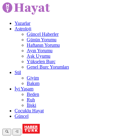
Yazarlar
Astroloji
Güncel Haberler
Günün Yorumu
Haftanın Yorumu
Ayın Yorumu
Aşk Uyumu
Yükselen Burç
Genel Burç Yorumları
Stil
Giyim
Bakım
İyi Yaşam
Beden
Ruh
İlişki
Çocuklu Hayat
Güncel