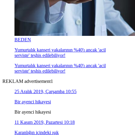
BEDEN
Yumurtalık kanseri vakalarının %40'ı ancak 'acil
serviste' teşhis edilebiliyor!
Yumurtalık kanseri vakalarının %40'ı ancak 'acil
serviste' teşhis edilebiliyor!
REKLAM advertisement1
25 Aralık 2019, Çarşamba 10:55
Bir ayenci hikayesi
Bir ayenci hikayesi
11 Kasım 2019, Pazartesi 10:18
Karanlığın içindeki ışık