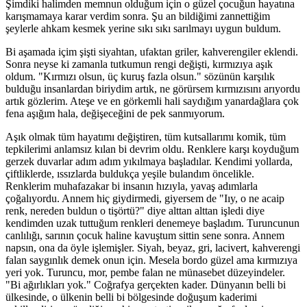
Şimdiki halimden memnun olduğum için o güzel çocuğun hayatına
karışmamaya karar verdim sonra. Şu an bildiğimi zannettiğim
şeylerle ahkam kesmek yerine sıkı sıkı sarılmayı uygun buldum.
Bi aşamada içim şişti siyahtan, ufaktan griler, kahverengiler eklendi.
Sonra neyse ki zamanla tutkumun rengi değişti, kırmızıya aşık
oldum. "Kırmızı olsun, üç kuruş fazla olsun." sözünün karşılık
bulduğu insanlardan biriydim artık, ne görürsem kırmızısını arıyordu
artık gözlerim. Ateşe ve en görkemli hali saydığım yanardağlara çok
fena aşığım hala, değişeceğini de pek sanmıyorum.
Aşık olmak tüm hayatımı değiştiren, tüm kutsallarımı komik, tüm
tepkilerimi anlamsız kılan bi devrim oldu. Renklere karşı koyduğum
gerzek duvarlar adım adım yıkılmaya başladılar. Kendimi yollarda,
çiftliklerde, ıssızlarda buldukça yeşile bulandım öncelikle.
Renklerim muhafazakar bi insanın hızıyla, yavaş adımlarla
çoğalıyordu. Annem hiç giydirmedi, giyersem de "Iıy, o ne acaip
renk, nereden buldun o tişörtü?" diye alttan alttan işledi diye
kendimden uzak tuttuğum renkleri denemeye başladım. Turuncunun
canlılığı, sarının çocuk haline kavuştum sittin sene sonra. Annem
napsın, ona da öyle işlemişler. Siyah, beyaz, gri, lacivert, kahverengi
falan saygınlık demek onun için. Mesela bordo güzel ama kırmızıya
yeri yok. Turuncu, mor, pembe falan ne münasebet düzeyindeler.
"Bi ağırlıkları yok." Coğrafya gerçekten kader. Dünyanın belli bi
ülkesinde, o ülkenin belli bi bölgesinde doğuşum kaderimi