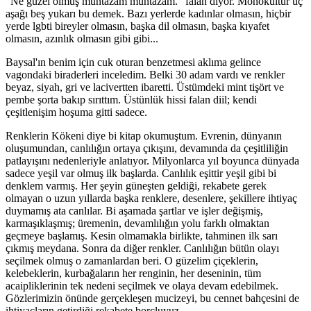
"Ne güzel olmuş muntazam muntazam." falan diyor. Monokültür üç
aşağı beş yukarı bu demek. Bazı yerlerde kadınlar olmasın, hiçbir
yerde lgbti bireyler olmasın, başka dil olmasın, başka kıyafet
olmasın, azınlık olmasın gibi gibi...
Baysal'ın benim için cuk oturan benzetmesi aklıma gelince
vagondaki biraderleri inceledim. Belki 30 adam vardı ve renkler
beyaz, siyah, gri ve lacivertten ibaretti. Üstümdeki mint tişört ve
pembe şorta bakıp sırıttım. Üstünlük hissi falan diil; kendi
çeşitlenişim hoşuma gitti sadece.
Renklerin Kökeni diye bi kitap okumuştum. Evrenin, dünyanın
oluşumundan, canlılığın ortaya çıkışını, devamında da çeşitliliğin
patlayışını nedenleriyle anlatıyor. Milyonlarca yıl boyunca dünyada
sadece yeşil var olmuş ilk başlarda. Canlılık eşittir yeşil gibi bi
denklem varmış. Her şeyin güneşten geldiği, rekabete gerek
olmayan o uzun yıllarda başka renklere, desenlere, şekillere ihtiyaç
duymamış ata canlılar. Bi aşamada şartlar ve işler değişmiş,
karmaşıklaşmış; üremenin, devamlılığın yolu farklı olmaktan
geçmeye başlamış. Kesin olmamakla birlikte, tahminen ilk sarı
çıkmış meydana. Sonra da diğer renkler. Canlılığın bütün olayı
seçilmek olmuş o zamanlardan beri. O güzelim çiçeklerin,
kelebeklerin, kurbağaların her renginin, her deseninin, tüm
acaipliklerinin tek nedeni seçilmek ve olaya devam edebilmek.
Gözlerimizin önünde gerçekleşen mucizeyi, bu cennet bahçesini de
ihtiyaçların getirdiği rekabete borçluyuz.