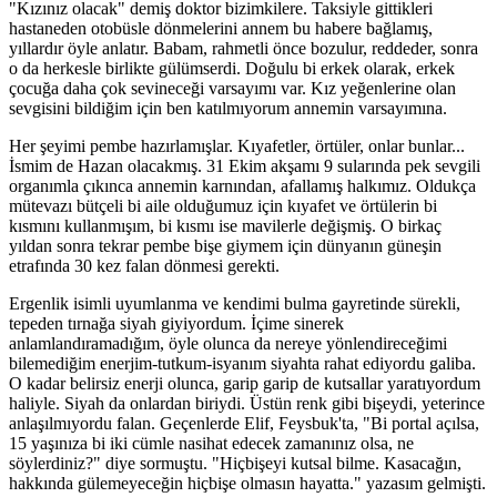
"Kızınız olacak" demiş doktor bizimkilere. Taksiyle gittikleri
hastaneden otobüsle dönmelerini annem bu habere bağlamış,
yıllardır öyle anlatır. Babam, rahmetli önce bozulur, reddeder, sonra
o da herkesle birlikte gülümserdi. Doğulu bi erkek olarak, erkek
çocuğa daha çok sevineceği varsayımı var. Kız yeğenlerine olan
sevgisini bildiğim için ben katılmıyorum annemin varsayımına.
Her şeyimi pembe hazırlamışlar. Kıyafetler, örtüler, onlar bunlar...
İsmim de Hazan olacakmış. 31 Ekim akşamı 9 sularında pek sevgili
organımla çıkınca annemin karnından, afallamış halkımız. Oldukça
mütevazı bütçeli bi aile olduğumuz için kıyafet ve örtülerin bi
kısmını kullanmışım, bi kısmı ise mavilerle değişmiş. O birkaç
yıldan sonra tekrar pembe bişe giymem için dünyanın güneşin
etrafında 30 kez falan dönmesi gerekti.
Ergenlik isimli uyumlanma ve kendimi bulma gayretinde sürekli,
tepeden tırnağa siyah giyiyordum. İçime sinerek
anlamlandıramadığım, öyle olunca da nereye yönlendireceğimi
bilemediğim enerjim-tutkum-isyanım siyahta rahat ediyordu galiba.
O kadar belirsiz enerji olunca, garip garip de kutsallar yaratıyordum
haliyle. Siyah da onlardan biriydi. Üstün renk gibi bişeydi, yeterince
anlaşılmıyordu falan. Geçenlerde Elif, Feysbuk'ta, "Bi portal açılsa,
15 yaşınıza bi iki cümle nasihat edecek zamanınız olsa, ne
söylerdiniz?" diye sormuştu. "Hiçbişeyi kutsal bilme. Kasacağın,
hakkında gülemeyeceğin hiçbişe olmasın hayatta." yazasım gelmişti.