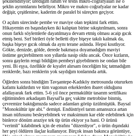
şekillendiriyor; ürediğim rahim ve testis mikro-coğrafyaları ise o
şeklin ayrıntılarını belirliyor. Mikro ve makro coğrafyalar ne kadar
değişir, çeşitlenirse, kaderim de paralel bi süreçten geçiyor.
O açılım sürecinde pembe ve maviye olan tepkimi fark ettim.
Hikayemin en başındayken iki kalıptan birine sıkıştırılmam, sonra
onun farklı söylemlerle dayatılmaya devam etmiş olması acaip gıcık
etmiş beni. Sırf birileri öyle belletti diye bişeye takılı kalmak da,
başka bişeye gıcık olmak da aynı terane aslında. Hepsi kısıtlıyor.
Gökte, denizde, gölde, derede bakmaya doyamadığım maviyi
üstüme geçirebilmem son yıllarda nasip oldu ancak. Önce kızların,
sonra gaylerin rengi bildiğim pembeyi giyebilmem ise ondan bile
yeni. Bi eşya, özellikle de kıyafet alırsam önceliğim hiç tatmadığım
renklerde, bazı renklerin yok saydığım tonlarında artık.
Öğleden sonra bindiğim Tavşantepe-Kadıköy metrosunda otururken
kafamı kaldırdım ve tüm vagonun erkeklerden ibaret olduğunu
afallayarak fark ettim. 5-6 yıl önce permakültür tasarım sertifikası
eğitiminden arkadaşım Baysal'la geç vakitte metrobüse binmiş,
çevremize baktığımızda sadece adamları görüp üzülmüştük. Baysal
"Monokültür işte abi." demişti. Endüstriyel tarım amansızca artan
insan nüfusunu besleyebilmek ve maksimum kar elde edebilmek için
binlerce dönüm araziye tek tip ürün ekiyor ya hani. O ürünü
"verimli" kılabilmek için de etrafını "düzenliyor", o ürün dışındaki
her şeyi öldüren ilaçlar kullanıyor. Birçok insan bakınca görüntüye,