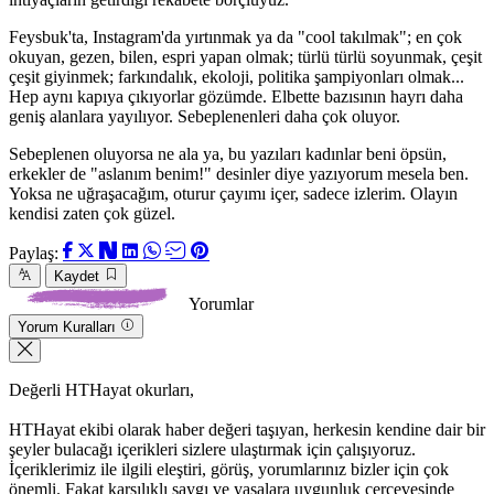
Feysbuk'ta, Instagram'da yırtınmak ya da "cool takılmak"; en çok
okuyan, gezen, bilen, espri yapan olmak; türlü türlü soyunmak, çeşit
çeşit giyinmek; farkındalık, ekoloji, politika şampiyonları olmak...
Hep aynı kapıya çıkıyorlar gözümde. Elbette bazısının hayrı daha
geniş alanlara yayılıyor. Sebeplenenleri daha çok oluyor.
Sebeplenen oluyorsa ne ala ya, bu yazıları kadınlar beni öpsün,
erkekler de "aslanım benim!" desinler diye yazıyorum mesela ben.
Yoksa ne uğraşacağım, oturur çayımı içer, sadece izlerim. Olayın
kendisi zaten çok güzel.
Paylaş:
Kaydet
Yorumlar
Yorum Kuralları
Değerli HTHayat okurları,
HTHayat ekibi olarak haber değeri taşıyan, herkesin kendine dair bir
şeyler bulacağı içerikleri sizlere ulaştırmak için çalışıyoruz.
İçeriklerimiz ile ilgili eleştiri, görüş, yorumlarınız bizler için çok
önemli. Fakat karşılıklı saygı ve yasalara uygunluk çerçevesinde