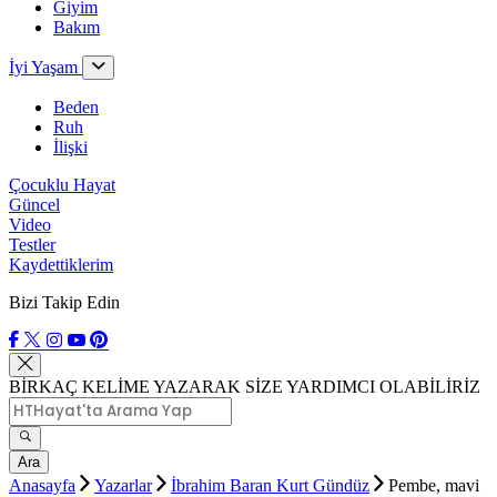
Giyim
Bakım
İyi Yaşam
Beden
Ruh
İlişki
Çocuklu Hayat
Güncel
Video
Testler
Kaydettiklerim
Bizi Takip Edin
BİRKAÇ KELİME YAZARAK SİZE YARDIMCI OLABİLİRİZ
Ara
Anasayfa
Yazarlar
İbrahim Baran Kurt Gündüz
Pembe, mavi