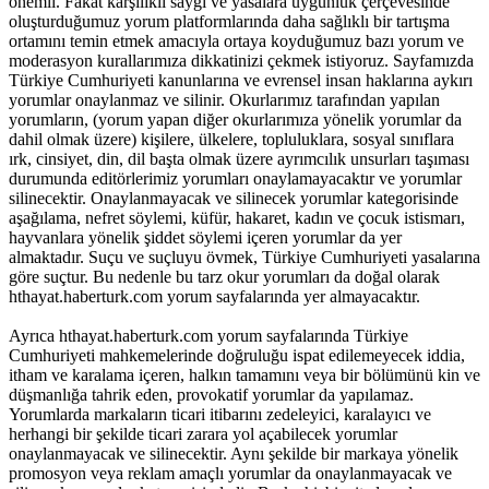
önemli. Fakat karşılıklı saygı ve yasalara uygunluk çerçevesinde
oluşturduğumuz yorum platformlarında daha sağlıklı bir tartışma
ortamını temin etmek amacıyla ortaya koyduğumuz bazı yorum ve
moderasyon kurallarımıza dikkatinizi çekmek istiyoruz. Sayfamızda
Türkiye Cumhuriyeti kanunlarına ve evrensel insan haklarına aykırı
yorumlar onaylanmaz ve silinir. Okurlarımız tarafından yapılan
yorumların, (yorum yapan diğer okurlarımıza yönelik yorumlar da
dahil olmak üzere) kişilere, ülkelere, topluluklara, sosyal sınıflara
ırk, cinsiyet, din, dil başta olmak üzere ayrımcılık unsurları taşıması
durumunda editörlerimiz yorumları onaylamayacaktır ve yorumlar
silinecektir. Onaylanmayacak ve silinecek yorumlar kategorisinde
aşağılama, nefret söylemi, küfür, hakaret, kadın ve çocuk istismarı,
hayvanlara yönelik şiddet söylemi içeren yorumlar da yer
almaktadır. Suçu ve suçluyu övmek, Türkiye Cumhuriyeti yasalarına
göre suçtur. Bu nedenle bu tarz okur yorumları da doğal olarak
hthayat.haberturk.com yorum sayfalarında yer almayacaktır.
Ayrıca hthayat.haberturk.com yorum sayfalarında Türkiye
Cumhuriyeti mahkemelerinde doğruluğu ispat edilemeyecek iddia,
itham ve karalama içeren, halkın tamamını veya bir bölümünü kin ve
düşmanlığa tahrik eden, provokatif yorumlar da yapılamaz.
Yorumlarda markaların ticari itibarını zedeleyici, karalayıcı ve
herhangi bir şekilde ticari zarara yol açabilecek yorumlar
onaylanmayacak ve silinecektir. Aynı şekilde bir markaya yönelik
promosyon veya reklam amaçlı yorumlar da onaylanmayacak ve