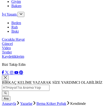
Giyim
Bakım
İyi Yaşam
Beden
Ruh
İlişki
Çocuklu Hayat
Güncel
Video
Testler
Kaydettiklerim
Bizi Takip Edin
BİRKAÇ KELİME YAZARAK SİZE YARDIMCI OLABİLİRİZ
Ara
Anasayfa
Yazarlar
Berna Köker Poljak
Kendimde