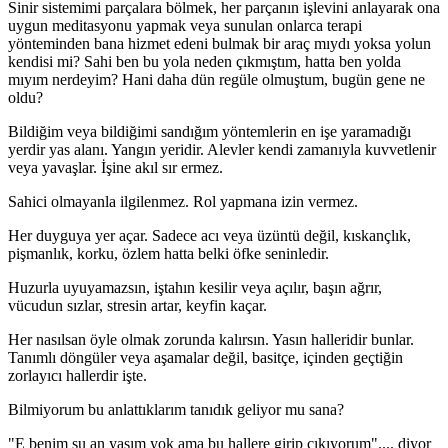
Sinir sistemimi parçalara bölmek, her parçanın işlevini anlayarak ona
uygun meditasyonu yapmak veya sunulan onlarca terapi
yönteminden bana hizmet edeni bulmak bir araç mıydı yoksa yolun
kendisi mi? Sahi ben bu yola neden çıkmıştım, hatta ben yolda
mıyım nerdeyim? Hani daha dün regüle olmuştum, bugün gene ne
oldu?
Bildiğim veya bildiğimi sandığım yöntemlerin en işe yaramadığı
yerdir yas alanı. Yangın yeridir. Alevler kendi zamanıyla kuvvetlenir
veya yavaşlar. İşine akıl sır ermez.
Sahici olmayanla ilgilenmez. Rol yapmana izin vermez.
Her duyguya yer açar. Sadece acı veya üzüntü değil, kıskançlık,
pişmanlık, korku, özlem hatta belki öfke seninledir.
Huzurla uyuyamazsın, iştahın kesilir veya açılır, başın ağrır,
vücudun sızlar, stresin artar, keyfin kaçar.
Her nasılsan öyle olmak zorunda kalırsın. Yasın halleridir bunlar.
Tanımlı döngüler veya aşamalar değil, basitçe, içinden geçtiğin
zorlayıcı hallerdir işte.
Bilmiyorum bu anlattıklarım tanıdık geliyor mu sana?
"E benim şu an yasım yok ama bu hallere girip çıkıyorum".... diyor