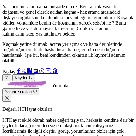
Yas, acıdan sakınmama müsaade etmez. Eğer ancak yasın bu
doğasını ve genel olarak acıdan kaçma - haz arama arasındaki
ilişkiyi sorgularsam kendimdeki mevcut eğilimi görebilirim. Koşarak
gidilen yöntemlere benim de koşmamın gerçek sebebi ne ? Bunu
görmedikçe yas durmayacak diyorum. Çünkü yas onunla
kalınmasını ister. Yas tutulmayı bekler.
Kaçmak yerine durmak, acıma yer açmak ve hatta derinlerinde
boğulduğum yerlerde başka insan kardeşlerimin de olduğunu
hatırlamak. İşte bu, beni kendimden çıkartan ilk kıymetli adımım
olabilir.
Paylaş:
Kaydet
Yorumlar
Yorum Kuralları
Değerli HTHayat okurları,
HTHayat ekibi olarak haber değeri taşıyan, herkesin kendine dair bir
şeyler bulacağı içerikleri sizlere ulaştırmak için çalışıyoruz.
İçeriklerimiz ile ilgili eleştiri, görüş, yorumlarınız bizler için çok