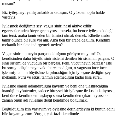
musun?
Biz iyileşmeyi yanlış anladık arkadaşım. O yüzden toplu halde
yastayız.
İyileşmek dediğimiz şey, vagus siniri nasıl aktive edilir
egzersizlerinden öteye geçmiyorsa mesela, bu bence iyileşmek değil
tam tersi, araba tamir eden bir tamirci olmak demek. Elbette araba
tamir olunca bir süre yol alır. Ama ben bir araba değilim. Kendimi
mekanik bir alete indirgemek neden?
Vagus sinirinin neyin parçası olduğunu görüyor muyum? O,
kendisinden daha büyük, sinir sistemi denilen bir sistemin parçası. O
sinir sistemi de vücudun bir parçası. Peki, vücut neyin parçası? İşte
bu soruyu düşünmeye vakit harcamadığım, o vagusun ince ince
işlenmiş halinin büyüsüne kapılmadığım için iyileşme dediğim şey
mekanik, kuru ve etkisi tahmin edemediğim kadar kısa süreli.
İyileşme olarak adlandırdığım kavram ve beni ona ulaştıracağına
inandığım yöntemler, sadece bireysel bir iyileşme ile kısıtlı kalıyorsa,
beni önce kendimden başlayıp sonra kendimden çıkartmıyorsa o
zaman onun adı iyileşme değil kendimde boğulmak.
Boğulduğum için yastayım ve öylesine derinlerdeyim ki bunun adını
bile koyamıyorum. Vurgu, çok fazla kendimde.