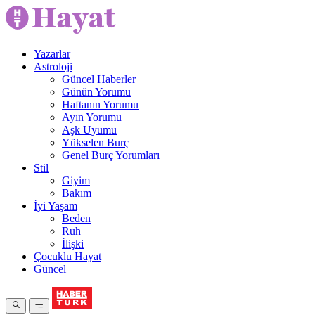
Yazarlar
Astroloji
Güncel Haberler
Günün Yorumu
Haftanın Yorumu
Ayın Yorumu
Aşk Uyumu
Yükselen Burç
Genel Burç Yorumları
Stil
Giyim
Bakım
İyi Yaşam
Beden
Ruh
İlişki
Çocuklu Hayat
Güncel